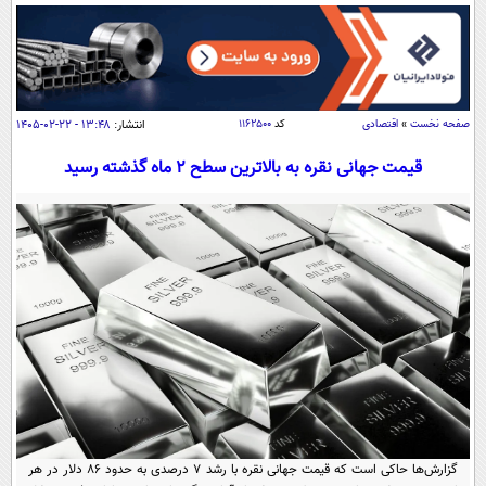
سیاسی
اقتصاد
جامعه
اقتصادی
ورزشی
اجتماعی
خودرو
صفحه نخست
»
اقتصادی
کد
۱۱۶۲۵۰۰
انتشار:
۱۳:۴۸ - ۲۲-۰۲-۱۴۰۵
بین الملل
حوادث
قیمت جهانی نقره به بالاترین سطح 2 ماه گذشته رسید
فرهنگ و هنر
سیاست خارجی
سلامت
علم و دانش
یک برش دانایی
قرآن
فناوری و It
محیط زیست
گوناگون
علمی
سفر و تفریح
فیلم
سرگرمی
اخبار کریپتو
عصر ایران 2
اقتصاد
باشگاه مغز
آموزش زبان
خواندنی ها و دیدنی ها
ورزش
مجله تصویری سلاح
داستان کوتاه
سیاست
گزارش‌ها حاکی است که قیمت جهانی نقره با رشد 7 درصدی به حدود 86 دلار در هر