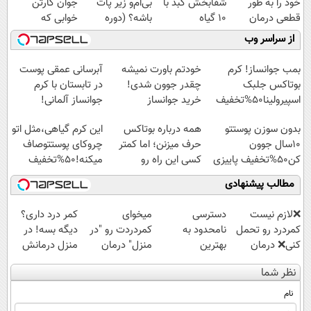
خود را به طور
شفابخش کبد با
بی‌ام‌و زیر پات
جوان کارتن
قطعی درمان
10 گیاه
باشه؟ (دوره
خوابی که
کنید!
موثر(تخفیف تا
رایگان درآمد
میلیاردر شد.
از سراسر وب
◗پرسش‌نامه◖
امشب)
میلیاردی)
آموزش رایگان
بمب جوانساز! کرم
خودتم باورت نمیشه
آبرسانی عمقی پوست
بوتاکس جلبک
چقدر جوون شدی!
در تابستان با کرم
اسپیرولینا50%تخفیف
خرید جوانساز
جوانساز آلمانی!
اسپیرولینا با تخفیف
بدون سوزن پوستتو
همه درباره بوتاکس
این کرم گیاهی،مثل اتو
ویژه
10سال جوون
حرف میزنن؛ اما کمتر
چروکای پوستتوصاف
کن50%تخفیف پاییزی
کسی این راه رو
میکنه!50%تخفیف
میشناسه.
مطالب پیشنهادی
❌لازم نیست
دسترسی
میخوای
کمر درد داری؟
کمردرد رو تحمل
نامحدود به
کمردردت رو "در
دیگه بسه! در
کنی❌ درمان
بهترین
منزل" درمان
منزل درمانش
بدون جراحی و
آموزش‌ها تا روز
کنی؟ (◂فیلم +
کن
نظر شما
قرص
کنکور
◂پرسش‌نامه)
(◀پرسش‌نامه)
(پرسشنامه)
نام