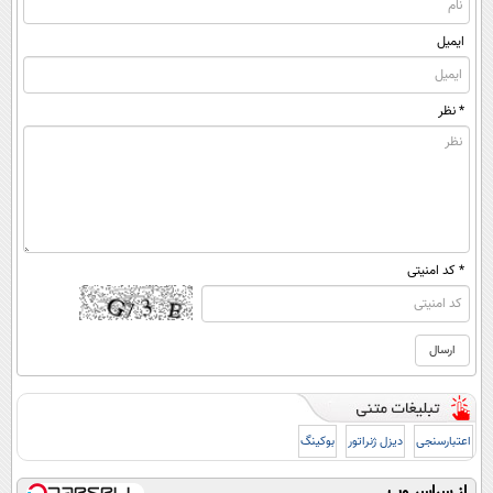
ایمیل
* نظر
* کد امنیتی
اعتبارسنجی
دیزل ژنراتور
بوکینگ
از سراسر وب