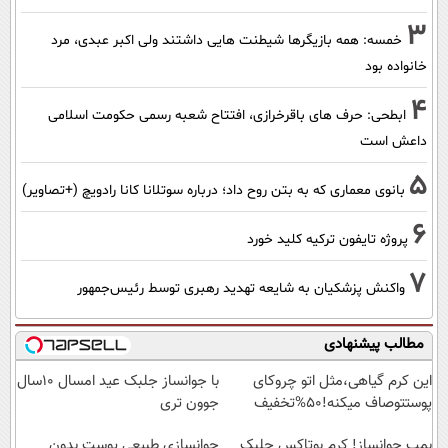
3
خمسه: همه بازیگرها شیطنت هایی داشتند ولی اکبر عبدی، مرد
خانواده بود
4
ابطحی: حرف های باقرخرازی، افتتاح شعبه رسمی حکومت اسلامی
داعش است
5
بانوی معماری که به بتن روح داد؛ درباره سوتلانا کانا رادویچ (+تصاویر)
6
پروژه تایفون ترکیه کلید خورد
7
واکنش پزشکیان به شایعه تهدید رهبری توسط رئیس‌جمهور
مطالب پیشنهادی
این کرم گیاهی،مثل اتو چروکای
با جوانساز جلبک عید امسال ۱۰سال
پوستتوصاف میکنه!50%تخفیف
جوون تری
بمب جوانساز! کرم بوتاکس جلبک
جوانسازی طبیعی پوست بدون