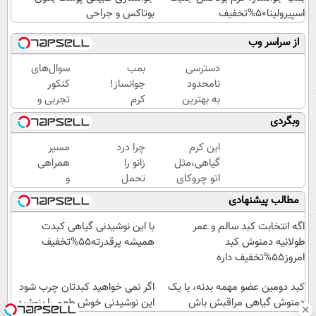
اسپیرولینا50%تخفیف
بوتاکس و جراحی
از سراسر وب
دسترسی
بمب
سوال‌های
نامحدود
جوانساز!
کنکور
به بهترین
کرم
تجربی و
آموزش‌ها
بوتاکس
ریاضی در
وبگردی
تا روز
جلبک
پکیج ماز
کنکور
اسپیرولینا50%تخفیف
این کرم
چرا درد
مسیر
گیاهی،مثل
زانو را
همراهی
اتو چروکای
تحمل
و
پوستتوصاف
می‌کنی؟
گزارش
مطالب پیشنهادی
میکنه!50%تخفیف
خیلی
عملکرد
ساده
گروه
اگه انتخابت کبد سالم و عمر
با این نوشیدنی گیاهی کبدت
درمنزل
اسنپ
طولانیه دمنوش کبد
همیشه پرقدرته55%تخفیف
درمانش
در
امروز55%تخفیف داره
کن
۱۴۰۴
کبد دومین عضو مهمه بدنه، با یک
اگر نمی خواهید کبدتان چرب شود
دمنوش گیاهی مراقبش باش
این نوشیدنی خوش طعم را بنوشید