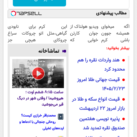
مطالب پیشنهادی
اگه میخوای
ویدیو هولناک از
این کرم
برای نابودی
همیشه جوون
جوان کارتن
گیاهی،مثل اتو
چروکات سراغ
باشی کرم
خوابی که
چروکای
هیچی جز
جوانساز جلبک
میلیاردر شد.
پوستتوصاف
جوانساز جلبک
بیشتر بخوانید:
تماشاخانه
مخصوص توعه
آموزش رایگان
میکنه!50%تخفیف
نرو(تخفیف40%)
هند واردات نقره را هم
محدود کرد
قیمت جهانی طلا امروز
1405/2/23
ساعت ۸:۱۵ ششم اوت ؛
قیمت انواع سکه و طلا در
هیروشیما / وقتی شهر در دیگ
قیر می‌جوشید
بازار امروز 22 اردیبهشت
محمدباقر خرازی کیست؟
پذیره‌ نویسی هفتمین
روحانی جنجالی با ادعاها و
صندوق نقره تمدید شد
ایده‌های تخیلی