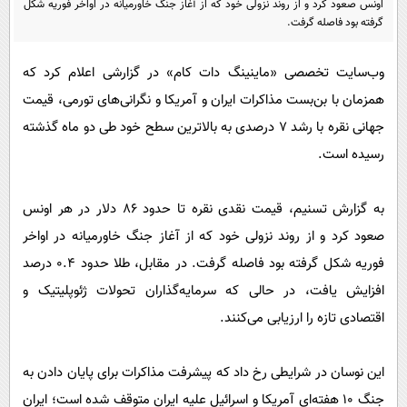
اونس صعود کرد و از روند نزولی خود که از آغاز جنگ خاورمیانه در اواخر فوریه شکل
پیامک
سرگرمی
گرفته بود فاصله گرفت.
روانشناسی
فناوری
وب‌سایت تخصصی «ماینینگ دات کام» در گزارشی اعلام کرد که
آشپزی
گوناگون
همزمان با بن‌بست مذاکرات ایران و آمریکا و نگرانی‌های تورمی، قیمت
دانلود
حوادث
جهانی نقره با رشد 7 درصدی به بالاترین سطح خود طی دو ماه گذشته
محیط زیست
رسیده است.
سلامت
به گزارش تسنیم، قیمت نقدی نقره تا حدود 86 دلار در هر اونس
فرهنگی
صعود کرد و از روند نزولی خود که از آغاز جنگ خاورمیانه در اواخر
بین الملل
فوریه شکل گرفته بود فاصله گرفت. در مقابل، طلا حدود 0.4 درصد
اجتماعی
افزایش یافت، در حالی که سرمایه‌گذاران تحولات ژئوپلیتیک و
حیات وحش
اقتصادی تازه را ارزیابی می‌کنند.
سیاست خارجی
این نوسان در شرایطی رخ داد که پیشرفت مذاکرات برای پایان دادن به
جنگ 10 هفته‌ای آمریکا و اسرائیل علیه ایران متوقف شده است؛ ایران