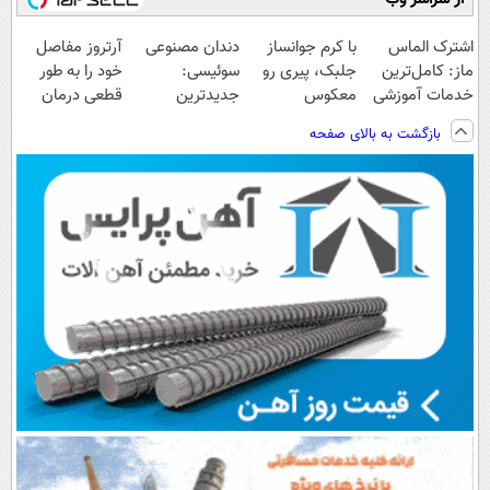
اشترک الماس
با کرم جوانساز
دندان مصنوعی
آرتروز مفاصل
ماز: کامل‌ترین
جلبک، پیری رو
سوئیسی:
خود را به طور
خدمات آموزشی
معکوس
جدیدترین
قطعی درمان
برای کنکوری‌ها
کن(50%
فناوری اروپا،
کنید!
بازگشت به بالای صفحه
تخفیف)
سبک و مقاوم |
◗پرسش‌نامه◖
پرداخت قسطی