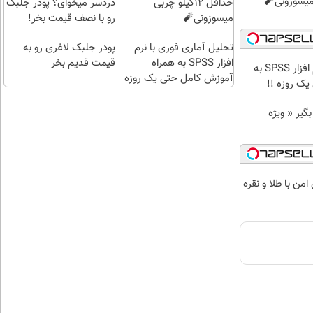
حداقل 12کیلو چربی
دردسر میخوای؟ پودر جلبک
میسوزونی🧨
رو با نصف قیمت بخر!
تحلیل آماری فوری با نرم
پودر جلبک لاغری رو به
افزار SPSS به همراه
قیمت قدیم بخر
تحلیل آماری فوری با نرم افزار SPSS به
آموزش کامل حتی یک روزه
ک روزه !!
!!
د وام بگیر « ویژه
من با طلا و نقره