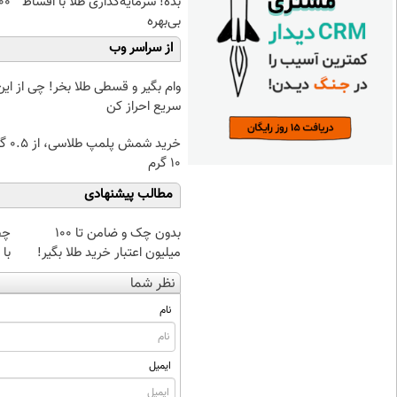
بده! سرمایه‌گذاری طلا با اقساط
۱۰۰هزارت
بی‌بهره
از سراسر وب
وام بگیر و قسطی طلا بخر! چی از این 
سریع احراز کن
خرید شمش پ
۱۰ گرم
مطالب پیشنهادی
بدون چک و ضامن تا 100
چط
میلیون اعتبار خرید طلا بگیر!
با
نظر شما
نام
ایمیل