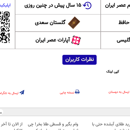
 عصر ایران
۱۵ سال پیش در چنین روزی
اپلیکی
 حافظ
گلستان سعدی
گلیسی
آپارات عصر ایران
نظرات کاربران
کپی لینک
ارسال به دوستان
نسخه چاپی
ارسال به تلگرام
ید طلای آبشده حتی با
وام بگیر و قسطی طلا بخر! چی
از الان تا آخ