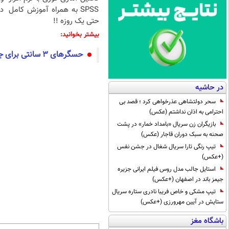
SPSS به همراه آموزش کامل
دن
حتی یک روزه !!
بیشتر بخوانید:
حسگرهای ۳ سانتی برای جلوگیری از سقوط هواپیما
در حاشیه
سحر دولتشاهی عذرخواهی کرد ؛ قصد بی
احترامی به اذان نداشتم (عکس)
بازیگران زن سریال «بامداد خمار» در پشت
صحنه به سبک دوران قاجار (عکس)
تیپ رنگی تارا سریال شغال در جشن نفس
(+عکس)
استایل جالب مدل روس فیلم ایرانی جزیره
جیمز باند در اصفهان (+عکس)
تیپ مشکی و خاص فریبا نادری ستاره سریال
ستایش در آیین مهرورزی (+عکس)
باشگاه مغز