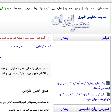
صفحه اول
تماس با ما
آرشیو
جستجو
نظرسنجی
آب و هوا
اوقات شرعی
پیوند ها
سواد زندگی
فیلم
بیشتر »»
آیت الله احمد جنتی: هفته ای دو بار استخ
فیلم
»
گوناگون
کد خبر
۱۱۶۳۵۰۴
م
در پی وزش بادهای شدید، خلبانی در فرودگاه
با تلاطم‌های جوی، مهارتی استثنایی و تسلط
یک سال پیش؛ تولد گرفتن نتانیاهو برای
لیندسی گراهام
منبع:العین فارسی
طرز تهیه مربا آلبالو خانگی؛ خوش‌رنگ و
خوش‌طعم برای صبحانه
به استحضار همراهان فرهیخته عصر ایران می رسا
آموزش زبان انگلیسی
بیشتر »»
پوزش ما را بپذیرید؛ قدرتان را می دانیم.