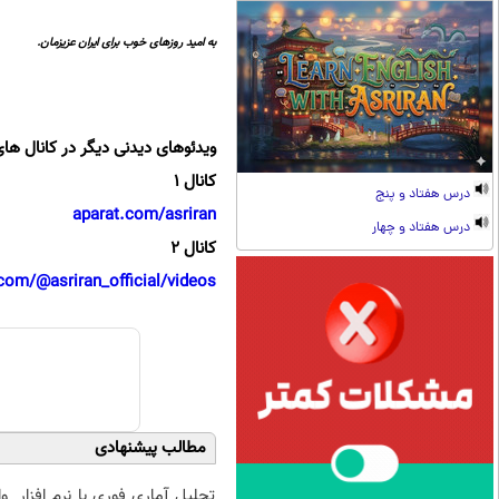
به امید روزهای خوب برای ایران عزیزمان.
ویدئوهای دیدنی دیگر در کانال های
کانال 1
درس هفتاد و پنج
aparat.com/asriran
درس هفتاد و چهار
کانال 2
com/@asriran_official/videos
مطالب پیشنهادی
تحلیل آماری فوری با نرم افزار
و