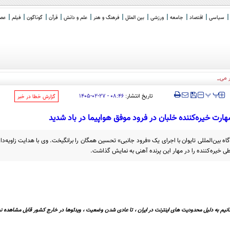
سیاسی
اقتصاد
جامعه
ورزشی
بین الملل
فرهنگ و هنر
علم و دانش
قرآن
گوناگون
فیلم
عصر 
ر می روم
‍‍‍ پ
پ
تاریخ انتشار:
۰۸:۴۶ - ۲۷-۰۲-۱۴۰۵
‌گزارش خطا در خبر
هارت خیره‌کننده خلبان در فرود موفق هواپیما در باد شدید
 بین‌المللی تایوان با اجرای یک «فرود جانبی» تحسین همگان را برانگیخت. وی با هدایت زاویه‌دار 
ی خیره‌کننده را در مهار این پرنده آهنی به نمایش گذاشت.
نیم به دلیل محدودیت های اینترنت در ایران ، تا عادی شدن وضعیت ، ویدئوها در خارج کشور قابل مشاهده نی