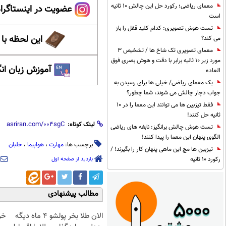
معمای ریاضی؛ رکورد حل این چالش 10 ثانیه
عضویت در اینستاگرام
است
تست هوش تصویری: کدام کلید قفل را باز
این لحظه با
می کند؟
معمای تصویری تک شاخ ها / تشخیص 3
مورد زیر 10 ثانیه برابر با دقت و هوش بصری فوق
آموزش زبان ان
العاده
یک معمای ریاضی/ خیلی ها برای رسیدن به
جواب دچار چالش می شوند، شما چطور؟
فقط تیزبین ها می توانند این معما را در 10
ثانیه حل کنند!
لینک کوتاه:
تست هوش چالش برانگیز: نابغه های ریاضی
الگوی پنهان این معما را پیدا کنند!
برچسب ها:
مهارت
،
هواپیما
،
خلبان
تیزبین ها مچ این ماهی پنهان کار را بگیرند! /
بازدید از صفحه اول
رکورد 10 ثانیه
مطالب پیشنهادی
الان طلا بخر پولشو 4 ماه دیگه
خر