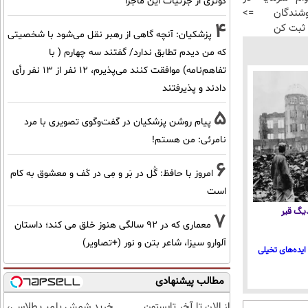
کوثری از جزئیات این ماجرا
شندگان =>
4
ثبت کن
پزشکیان‌: آنچه گاهی از رهبر نقل می‌شود با شخصیتی
که من دیدم تطابق ندارد/ گفتند سه چهارم ( با
تفاهم‌نامه) موافقت کنند می‌پذیرم، 12 نفر از 13 نفر رأی
دادند و پذیرفتند
5
پیام روشن پزشکیان در گفت‌و‌گوی تصویری با مرد
نامرئی: من هستم!
6
امروز با حافظ: گُل در بَر و مِی در کَف و معشوق به کام
است
 دیگ قیر
7
معماری که در 92 سالگی هنوز خلق می کند؛ داستان
آلوارو سیزا، شاعر بتن و نور (+تصاویر)
ایده‌های تخیلی
مطالب پیشنهادی
از الان تا آخر تابستون
خرید شمش پلمپ طلاسی،