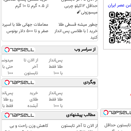
شن عصر ایران
حداقل 12کیلو چربی
از ۰.۵ گرم تا ۱۰ گرم
میسوزونی🧨
چطور میشه قسطی طلا
معاملات جهانی طلا با اسپرد
خرید | با طلاسی پس انداز
صفر و تا ۵۰۰ دلار بونوس
کنید
از سراسر وب
پس‌انداز
از الان تا
میدونست
طلا فقط
آخر
حتی با
با ۱۰۰
تابستون
۱۰۰
هزارتومان
حداقل
هزارتوما
وبگردی
(امن و
12کیلو
هم
راحت)
چربی
میتونی
پس‌انداز
خرید
پس‌اندا
میسوزونی
طلا آبش
طلا فقط
طلای
رو طلا ک
🧨
بخری؟
با ۱۰۰
آبشده
فقط با چ
هزارتومان
حتی با
کلیک با
مطالب پیشنهادی
(امن و
۱۰۰هزارتومان
حداقل‌ت
ر تابستون حداقل
راحت)
مبلغ...
از الان تا آخر تابستون
کاهش وزن راحت و بی