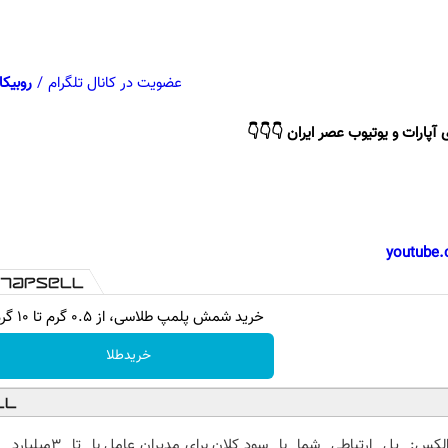
عضویت در کانال تلگرام
/
روبیکا
 آپارات و یوتیوب عصر ایران 👇👇👇
youtube.
خرید شمش پلمپ طلاسی، از ۰.۵ گرم تا ۱۰ گرم
خریدطلا
الکس: پل ارتباطی شما با
سود کلان برای مدیران عامل با
تا 3میلیا