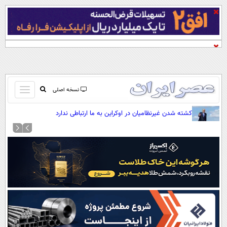
باز
نسخه اصلی
و
صفحه اول
کشته شدن غیرنظامیان در اوکراین به ما ارتباطی ندارد
بسته
تماس با ما
کردن
آرشیو
منو
جستجو
نظرسنجی
آب و هوا
اوقات شرعی
پیوند ها
سواد زندگی