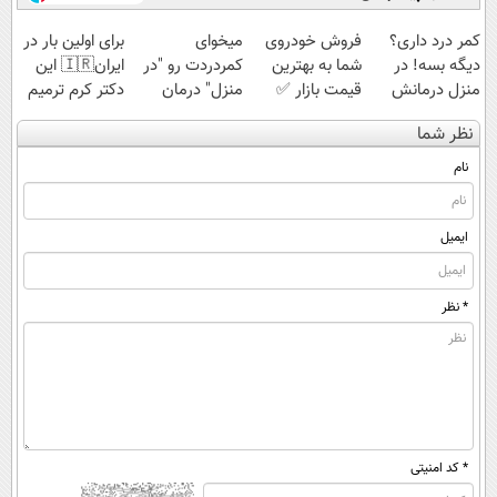
کمر درد داری؟
فروش خودروی
میخوای
برای اولین بار در
دیگه بسه! در
شما به بهترین
کمردردت رو "در
ایران🇮🇷 این
منزل درمانش
قیمت بازار ✅
منزل" درمان
دکتر کرم ترمیم
کن
کنی؟ (◂فیلم +
کننده 23 روزه
نظر شما
(◀پرسش‌نامه)
◂پرسش‌نامه)
ساخت!
نام
ایمیل
* نظر
* کد امنیتی