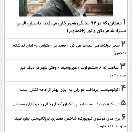
1
معماری که در 92 سالگی هنوز خلق می کند؛ داستان آلوارو
سیزا، شاعر بتن و نور (+تصاویر)
2
سحر دولتشاهی عذرخواهی کرد ؛ قصد بی احترامی به اذان نداشتم
(عکس)
3
ساعت ۸:۱۵ ششم اوت ؛ هیروشیما / وقتی شهر در دیگ قیر
می‌جوشید
4
اکونومیست: پرداخت عوارض به ایران بهتر از ادامه تنش است
5
دو نکته درباره مصاحبه با پزشکیان / جای خالی خبرنگاران مستقل
6
برج های دوقلوی نیویورک؛ شاخص معماری بروتالیستی برای طبقه
متوسط (+تصاویر)