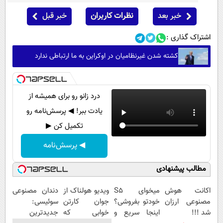
خبر بعد
نظرات کاربران
خبر قبل
اشتراک گذاری :
کشته شدن غیرنظامیان در اوکراین به ما ارتباطی ندارد
درد زانو رو برای همیشه از
یادت ببر! ◀ پرسش‌نامه رو
تکمیل کن ▶
◀ پرسش‌نامه
مطالب پیشنهادی
اکانت هوش
میخوای S5
ویدیو هولناک از
دندان مصنوعی
مصنوعی ارزان
خودتو بفروشی؟
جوان کارتن
سوئیسی:
شد !!!
اینجا سریع و
خوابی که
جدیدترین