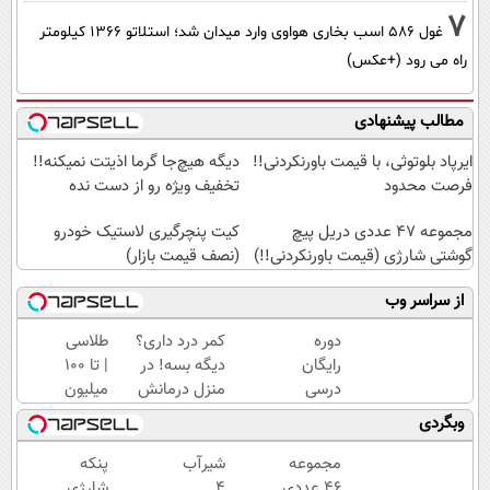
7
غول 586 اسب بخاری هواوی وارد میدان شد؛ استلاتو 1366 کیلومتر
راه می رود (+عکس)
مطالب پیشنهادی
ایرپاد بلوتوثی، با قیمت باورنکردنی!!
دیگه هیچ‌جا گرما اذیتت نمیکنه!!
فرصت محدود
تخفیف ویژه رو از دست نده
مجموعه 47 عددی دریل پیچ
کیت پنچرگیری لاستیک خودرو
گوشتی شارژی (قیمت باورنکردنی!!)
(نصف قیمت بازار)
از سراسر وب
دوره
کمر درد داری؟
طلاسی
رایگان
دیگه بسه! در
| تا 100
درسی
منزل درمانش
میلیون
رشته
کن
وام
وبگردی
ریاضی،
(◀پرسش‌نامه)
آنی
تجربی،
خرید
مجموعه
شیر‌آب
پنکه
انسانی
طلا💰
۴۶ عددی
۴
شارژی