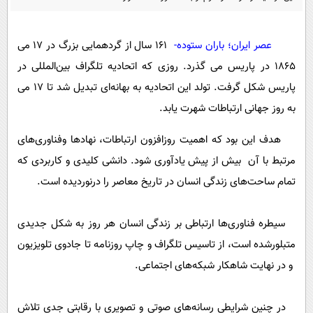
پیامک
سرگرمی
روانشناسی
فناوری
عصر ایران؛ باران ستوده-
161 سال از گردهمایی بزرگ در 17 می
آشپزی
گوناگون
1865 در پاریس می گذرد. روزی که اتحادیه تلگراف بین‌المللی در
دانلود
حوادث
پاریس شکل گرفت. تولد این اتحادیه به بهانه‌ای تبدیل شد تا 17 می
به روز جهانی ارتباطات شهرت یابد.
محیط زیست
سلامت
هدف این بود که اهمیت روزافزون ارتباطات، نهادها وفناوری‌های
مرتبط با آن بیش از پیش یادآوری شود. دانشی کلیدی و کاربردی که
فرهنگی
تمام ساحت‌های زندگی انسان در تاریخ معاصر را درنوردیده است.
بین الملل
اجتماعی
سیطره فناوری‌ها ارتباطی بر زندگی انسان هر روز به شکل جدیدی
حیات وحش
متبلورشده است، از تاسیس تلگراف و چاپ روزنامه تا جادوی تلویزیون
و در نهایت شاهکار شبکه‌های اجتماعی.
سیاست خارجی
در چنین شرایطی رسانه‌های صوتی و تصویری با رقابتی جدی تلاش