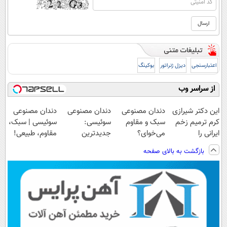
اعتبارسنجی
دیزل ژنراتور
بوکینگ
از سراسر وب
این دکتر شیرازی
دندان مصنوعی
دندان مصنوعی
دندان مصنوعی
کرم ترمیم زخم
سبک و مقاوم
سوئیسی:
سوئیسی | سبک،
ایرانی را
می‌خوای؟
جدیدترین
مقاوم، طبیعی!
ساخت!!!
پرداخت اقساطی
فناوری اروپا،
ویزیت
بازگشت به بالای صفحه
هم داریم!😍 |
سبک و مقاوم |
رایگان+پرداخت
📍تهران
پرداخت قسطی
اقساطی😍