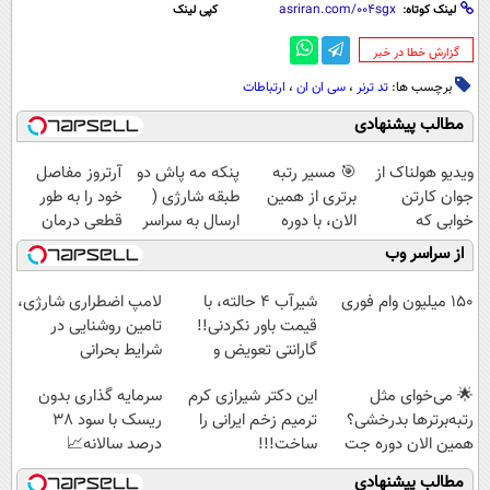
لینک کوتاه:
کپی لینک
‌گزارش خطا در خبر
برچسب ها:
تد ترنر
،
سی ان ان
،
ارتباطات
مطالب پیشنهادی
ویدیو هولناک از
🎯 مسیر رتبه
پنکه مه پاش دو
آرتروز مفاصل
جوان کارتن
برتری از همین
طبقه شارژی (
خود را به طور
خوابی که
الان، با دوره
ارسال به سراسر
قطعی درمان
میلیاردر شد.
رایگان ماز شروع
کشور)
کنید!
از سراسر وب
آموزش رایگان
میشه!
◗پرسش‌نامه◖
150 میلیون وام فوری
شیر‌آب ۴ حالته، با
لامپ اضطراری شارژی،
قیمت باور نکردنی!!
تامین روشنایی در
گارانتی تعویض و
شرایط بحرانی
برگشت
🌟 می‌خوای مثل
این دکتر شیرازی کرم
سرمایه گذاری بدون
رتبه‌برترها بدرخشی؟
ترمیم زخم ایرانی را
ریسک با سود 38
همین الان دوره جت
ساخت!!!
درصد سالانه📈
ماز رو شروع ک
مطالب پیشنهادی