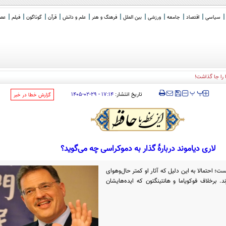
سیاسی
اقتصاد
جامعه
ورزشی
بین الملل
فرهنگ و هنر
علم و دانش
قرآن
گوناگون
فیلم
عصر 
‍‍‍ پ
پ
تاریخ انتشار:
۱۷:۱۴ - ۲۹-۰۲-۱۴۰۵
‌گزارش خطا در خبر
لاری دیاموند دربارۀ گذار به دموکراسی چه می‌گوید؟
ت؛ احتمالا به این دلیل که آثار او کمتر حال‌وهوای
د. برخلاف فوکویاما و هانتینگتون که ایده‌هایشان