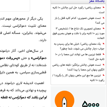
باشگاه مغز
معمای ریاضی؛ رکورد حل این چالش 10 ثانیه
است
یکی دیگر از محورهای مهم اندیش
تست هوش تصویری: کدام کلید قفل را باز
می کند؟
معنای تثبیت دموکراسی نیست. بسی
معمای تصویری تک شاخ ها / تشخیص 3
می‌شوند. بنابراین، مسأله اصلی ف
مورد زیر 10 ثانیه برابر با دقت و هوش بصری فوق
العاده
دارند.
یک معمای ریاضی/ خیلی ها برای رسیدن به
جواب دچار چالش می شوند، شما چطور؟
در سال‌های اخیر، آثار دیاموند رنگ‌
فقط تیزبین ها می توانند این معما را در 10
دموکراسی»
و حتی
«پس‌رفت دموک
ثانیه حل کنند!
شده‌اند؛ نه از طریق کودتای نظام
تست هوش چالش برانگیز: نابغه های ریاضی
الگوی پنهان این معما را پیدا کنند!
قطبی‌سازی سیاسی. به همین دلیل، 
تیزبین ها مچ این ماهی پنهان کار را بگیرند! /
رکورد 10 ثانیه
اهمیت اندیشه لاری دیاموند در ای
پیچیده و نهادی می‌داند که به ف
او این باشد که دموکراسی نه نقطه پ