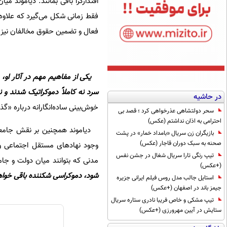
اقتدارگرا باقی بمانند. دیاموند م
فقط زمانی شکل می‌گیرد که علاوه 
فعال و تضمین حقوق مخالفان نیز 
یکی از مفاهیم مهم در آثار او، 
سرد نه کاملاً دموکراتیک شدند و نه
در حاشیه
خوش‌بینی ساده‌انگارانه درباره «گ
سحر دولتشاهی عذرخواهی کرد ؛ قصد بی
احترامی به اذان نداشتم (عکس)
دیاموند همچنین بر نقش جامعه م
بازیگران زن سریال «بامداد خمار» در پشت
صحنه به سبک دوران قاجار (عکس)
وجود نهادهای مستقل اجتماعی وابس
تیپ رنگی تارا سریال شغال در جشن نفس
مدنی که بتوانند میان دولت و جام
(+عکس)
شود، دموکراسی شکننده باقی خواه
استایل جالب مدل روس فیلم ایرانی جزیره
جیمز باند در اصفهان (+عکس)
تیپ مشکی و خاص فریبا نادری ستاره سریال
ستایش در آیین مهرورزی (+عکس)