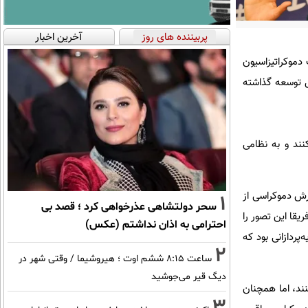
پربیننده های روز
آخرین اخبار
 دموکراتیزاسیون
ل توسعه گذاشته
ند و به نظامی
ش دموکراسی از
1
سحر دولتشاهی عذرخواهی کرد ؛ قصد بی
فریقا این تصور را
احترامی به اذان نداشتم (عکس)
ردازانی بود که
2
ساعت ۸:۱۵ ششم اوت ؛ هیروشیما / وقتی شهر در
دیگ قیر می‌جوشید
نند، اما همچنان
3