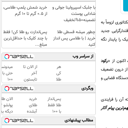
با جلبک اسپیرولینا جوانی و
خرید شمش پلمپ طلاسی،
شادابی پوستت
از ۰.۵ گرم تا ۱۰ گرم
تضمینه50%تخفیف
وری لزوماً به
تدارگرایی جدید
چطور میشه قسطی طلا
پس‌اندازت رو طلا کن! فقط
خرید | با طلاسی پس انداز
با چند کلیک با حداقل‌ترین
 را پایدار نگه
کنید
مبلغ...
از سراسر وب
رکود
هر
از الان تا
میدونست
 از درون تضعیف
کی
آخر
حتی با
دستگاه قضایی و
طلا
تابستون
۱۰۰
داره،
حداقل
هزارتوما
وبگردی
غم
12کیلو
هم
نداره!
چربی
میتونی
پس‌انداز
خرید
الان طلا
ه آن را فرایندی
😊💎
میسوزونی
طلا آبش
طلا فقط
طلای
م‌ترین پیام آثار
(خرید
🧨
بخری؟
با ۱۰۰
آبشده
دیگه بده
طلا با
هزارتومان
حتی با
سرمایه‌گ
مطالب پیشنهادی
چند
(امن و
۱۰۰هزارتومان
طلا با ا