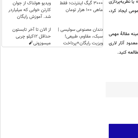
یا نظریه‌پردازی
کلیک)
راحت)
بی‌بهره
3000 گیگ اینترنت؛ فقط
ویدیو هولناک از جوان
ماهی 100 هزار تومان
کارتن خوابی که میلیاردر
ومی ایجاد کرد،
شد. آموزش رایگان
دندان مصنوعی سوئیسی |
از الان تا آخر تابستون
ینه مقالۀ مهمی
سبک، مقاوم، طبیعی!
حداقل 12کیلو چربی
عدود آثار لاری
ویزیت رایگان+پرداخت
میسوزونی🧨
اقساطی😍
طالعه کنید.