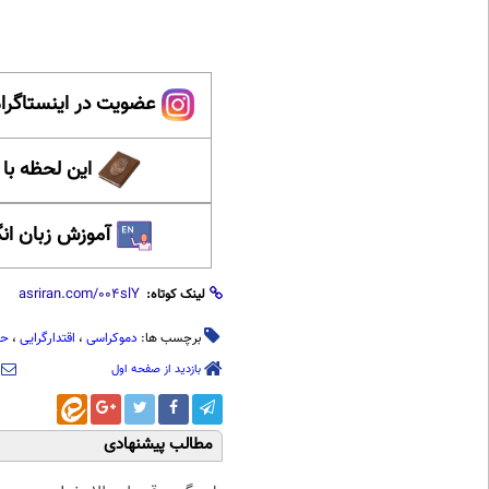
عضویت در اینستاگرام
این لحظه با
آموزش زبان ان
لینک کوتاه:
برچسب ها:
دموکراسی
،
اقتدارگرایی
،
حک
بازدید از صفحه اول
مطالب پیشنهادی