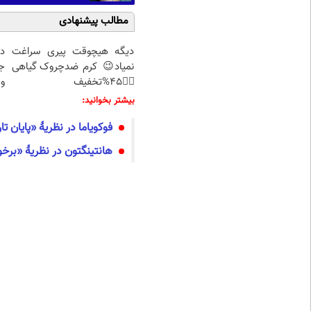
مطالب پیشنهادی
دیگه هیچوقت پیری سراغت
د
نمیاد😉 کرم ضدچروک گیاهی
ج
👈🏻45%تخفیف
و 
بیشتر بخوانید:
فوکویاما در نظریۀ «پایان ت
هانتینگتون در نظریۀ «برخو