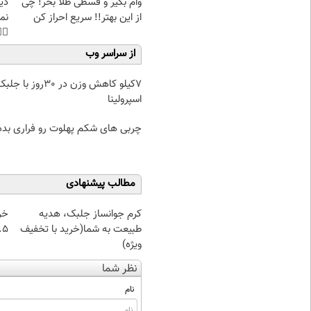
غت
وام بگیر و قسطی طلا بخر! چی
هی
از این بهتر!! سریع احراز کن
45%تخفیف
از سراسر وب
یلو کاهش وزن در 30روز با جلبک
اسپرولینا
ربی های شکم پهلوت رو فراری بده!
مطالب پیشنهادی
از
کرم جوانساز جلبک، هدیه
 تا ۱۰ گرم
طبیعت به شما(خرید با تخفیف
ویژه)
نظر شما
نام