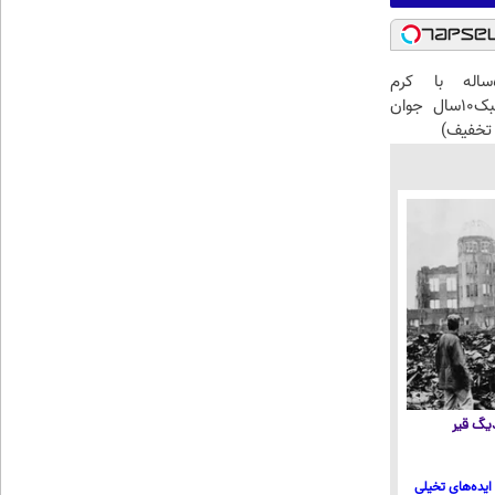
این آقای58ساله با کرم
ضدچروک جلبک10سال جوان
تخفیف)
 دیگ قیر
ایده‌های تخیلی