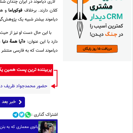
لاری دیاموند در ایران چندان شناخ
کلان دارند. برخلاف
فوکویاما
و هان
دیاموند بیشتر شبیه یک پژوهش‌گر
با این حال دست او نیز از حیث طر
دارد با این عنوان:
«آیا همۀ دنیا 
دیاموند است که به فارسی منتشر شد
پربیننده ترین پست همین ی
حضور محمدجواد ظریف در م
خبر بعد
اشتراک گذاری :
بانوی معماری که به بتن ر