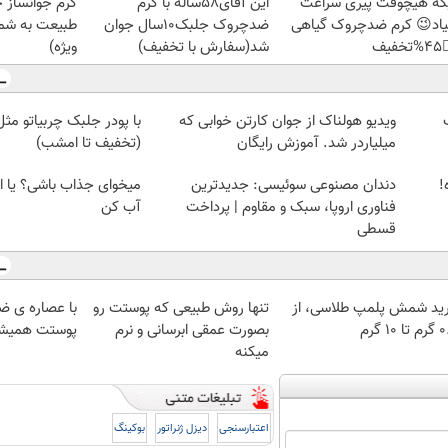
ز جلبک، هدیه
این آقای58ساله با کرم
دیگه هیچوقت پیری سرا
رید با تخفیف
ضدچروک جلبک10سال جوان
نمیاد😉 کرم ضدچروک گیا
ویژه)
شد(سفارش با تخفیف)
👈
چربیاتو مثل اسید ذوب کن
ویدیو هولناک از جوان کارتن خوابی که
7ک
(تخفیف تا امشب)
میلیاردر شد. آموزش رایگان
شی؟ یا این روش چربیاتو
دندان مصنوعی سوئیسی: جدیدترین
چ
آب کن
فناوری اروپا، سبک و مقاوم | پرداخت
قسطی
ضد پیری جلبک
تنها روش طبیعی که پوستت رو
خرید شمش پلمپ طلاسی، 
میشه جوونه!
بصورت عمقی ابرسانی و نرم
۰.۵ گرم
میکنه
بوکینگ
دیزل ژنراتور
اعتبارسنجی