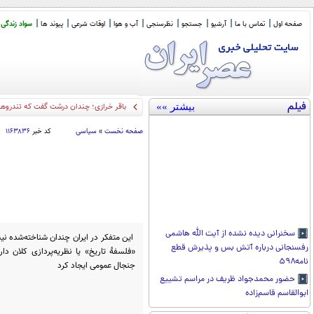
صفحه اول
تماس با ما
آرشیو
جستجو
نظرسنجی
آب و هوا
اوقات شرعی
پیوند ها
سواد زندگی
فیلم
بیشتر »»
بازی مرگبار
_
صفحه نخست
»
سیاسی
کد خبر
۱۱۶۳۸۳۶
سخنرانی دیده نشده از آیت الله هاشمی
این متفکر در ایران چندان شناخته‌شده نیس
رفسنجانی درباره آتش بس و پذیرش قطع
«فلسفۀ تاریخ» یا نظریه‌پردازی کلان دارن
نامه۵۹۸
جنجال عمومی ایجاد کرد
حضور محمدجواد ظریف در مراسم تشییع
ابوالقاسم قاسم‌زاده