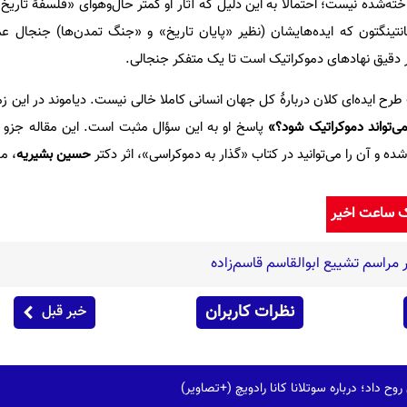
ته‌شده نیست؛ احتمالا به این دلیل که آثار او کمتر حال‌وهوای «فلسفۀ تاریخ» 
تینگتون که ایده‌هایشان (نظیر «پایان تاریخ» و «جنگ تمدن‌ها) جنجال عم
 دقیق نهادهای دموکراتیک است تا یک متفکر جنجالی.
ح ایده‌ای کلان دربارۀ کل جهان انسانی کاملا خالی نیست. دیاموند در این زم
می‌تواند دموکراتیک شود؟»
پاسخ او به این سؤال مثبت است. این مقاله جزو م
ه و آن را می‌توانید در کتاب «گذار به دموکراسی»، اثر دکتر
حسین بشیریه
، م
ک ساعت اخیر
راسم تشییع ابوالقاسم قاسم‌زاده
نظرات کاربران
خبر قبل
وح داد؛ درباره سوتلانا کانا رادویچ (+تصاویر)