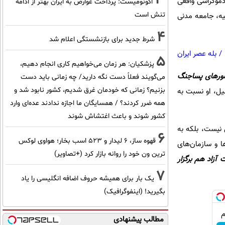
 دموکراسی واقعی
اکونومیست: پرداخت عوارض به ایران بهتر از ادامه
تنش است
ئیه، جامعه مدنی
4
شرط جدید برای بازنشستگی اعلام شد
/
بله عصر ایران
5
پزشکیان: هر زمان می‌خواهیم کاری انجام دهیم،
کشورهای پساجنگ
می‌گویند فعلاً دست نگه دارید/ چه زمانی باید دست
بزنیم؟ زمانی که خودمان غرق شدیم، کشور نابود شد و
یل، او نسبت به
همه ضرر کردند؟ / همسایگان ما اجازه ندادند عده‌ای وارد
کشور شوند و باعث اغتشاش شوند
نیست، بلکه به
6
قهوه ساز، 6 لیدار و 523 اسب بخار؛ هواوی لوکس
ا و سازمان‌های
ترین ون خود را روانه بازار کرد (+تصاویر)
 آزاد هم برگزار
7
یک بار برای همیشه حروف اضافه انگلیسی را یاد
بگیرید! (اینفوگرافیک)
مطالب پیشنهادی