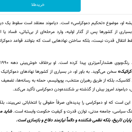
خریدطلا
ه او، موضوع «تحکیم دموکراسی» است. دیاموند معتقد است سقوط یک دیکتات
اری از کشورها پس از گذار اولیه، وارد مرحله‌ای از بی‌ثباتی، فساد یا اق
قط انتقال قدرت نیست، بلکه ساختن نهادهایی است که بتوانند قواعد دموکراتیک
وبوی هشدارآمیزتری پیدا کرده است. او برخلاف خوش‌بینی دهه ۱۹۹۰، اکنون از «
راتیک»
سخن می‌گوید. به باور او، در بسیاری از کشورها نهادهای دموکراتیک
ی کلاسیک، بلکه از طریق رهبران منتخب، پوپولیسم، حمله به رسانه‌ها، تضعیف 
دیاموند امروز بیش از گذشته بر شکننده‌ودن دموکراسی تأکید می‌کند.
ن است که او دموکراسی را پدیده‌ای صرفاً حقوقی یا انتخاباتی نمی‌بیند، بلک
رهنگ سیاسی، جامعه مدنی، توازن قدرت و کیفیت حکومت وابسته است.
شاید مه
ایان تاریخ، بلکه نظمی شکننده و دائماً نیازمند دفاع و بازسازی است.