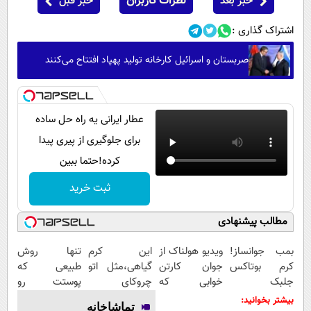
خبر بعد
نظرات کاربران
خبر قبل
اشتراک گذاری :
صربستان و اسرائیل کارخانه تولید پهپاد افتتاح می‌کنند
عطار ایرانی یه راه حل ساده
برای جلوگیری از پیری پیدا
کرده!حتما ببین
ثبت خرید
مطالب پیشنهادی
بمب جوانساز!
ویدیو هولناک از
این کرم
تنها روش
کرم بوتاکس
جوان کارتن
گیاهی،مثل اتو
طبیعی که
جلبک
خوابی که
چروکای
پوستت رو
اسپیرولینا50%تخفیف
میلیاردر شد.
پوستتوصاف
بصورت عمقی
بیشتر بخوانید:
تماشاخانه