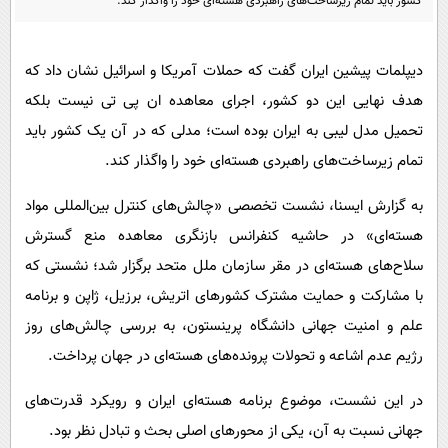
کشور باید تمام زیرساخت‌های راهبردی هسته‌ای خود را واگذار کند.
پیامک
سرگرمی
روانشناسی
فناوری
دیپلمات پیشین ایران گفت که حملات آمریکا و اسرائیل نشان داد که
آشپزی
گوناگون
هدف نهایی این دو کشور، اجرای معاهده ان پی تی نیست بلکه
دانلود
حوادث
تحمیل مدل لیبی به ایران بوده است؛ مدلی که در آن یک کشور باید
محیط زیست
تمام زیرساخت‌های راهبردی هسته‌ای خود را واگذار کند.
سلامت
به گزارش ایسنا، نشست تخصصی «چالش‌های کنترل بین‌المللی مواد
فرهنگی
هسته‌ای» در حاشیه کنفرانس بازنگری معاهده منع گسترش
سلاح‌های هسته‌ای در مقر سازمان ملل متحد برگزار شد؛ نشستی که
بین الملل
با مشارکت و حمایت مشترک کشورهای اتریش، برزیل، ژاپن و برنامه
اجتماعی
علم و امنیت جهانی دانشگاه پرینستون، به بررسی چالش‌های روز
حیات وحش
رژیم عدم اشاعه و تحولات پرونده‌های هسته‌ای در جهان پرداخت.
سیاست خارجی
در این نشست، موضوع برنامه هسته‌ای ایران و رویکرد قدرت‌های
جهانی نسبت به آن، یکی از محورهای اصلی بحث و تبادل نظر بود.