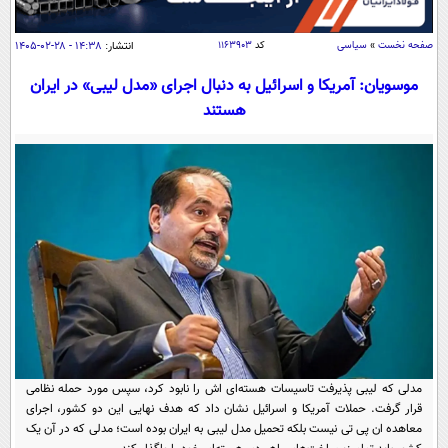
سیاسی
اقتصاد
صفحه نخست
»
سیاسی
کد
۱۱۶۳۹۰۳
انتشار:
۱۴:۳۸ - ۲۸-۰۲-۱۴۰۵
جامعه
اقتصادی
موسویان: آمریکا و اسرائیل به دنبال اجرای «مدل لیبی» در ایران
هستند
ورزشی
اجتماعی
خودرو
بین الملل
حوادث
فرهنگ و هنر
سیاست خارجی
سلامت
علم و دانش
یک برش دانایی
قرآن
فناوری و It
محیط زیست
گوناگون
علمی
سفر و تفریح
فیلم
سرگرمی
اخبار کریپتو
عصر ایران 2
اقتصاد
باشگاه مغز
آموزش زبان
خواندنی ها و دیدنی ها
ورزش
مجله تصویری سلاح
مدلی که لیبی پذیرفت تاسیسات هسته‌ای اش را نابود کرد، سپس مورد حمله نظامی
قرار گرفت. حملات آمریکا و اسرائیل نشان داد که هدف نهایی این دو کشور، اجرای
داستان کوتاه
سیاست
معاهده ان پی تی نیست بلکه تحمیل مدل لیبی به ایران بوده است؛ مدلی که در آن یک