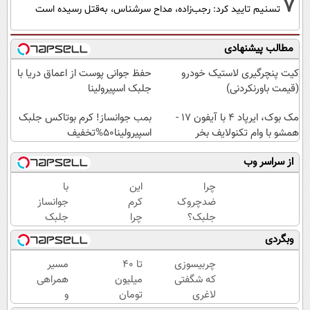
7
تسنیم تایید کرد: رجب‌زاده، مداح سرشناس، به‌قتل رسیده است
مطالب پیشنهادی
کیت پنچرگیری لاستیک خودرو
حفظ جوانی پوست از اعماق دریا با
(قیمت باورنکردنی)
جلبک اسپیرولینا
مک بوک، ایرپاد 4 با آیفون 17 -
بمب جوانساز! کرم بوتاکس جلبک
همشو با وام تکنولایف بخر
اسپیرولینا50%تخفیف
از سراسر وب
چرا
این
با
ضدچروک
کرم
جوانساز
جلبک؟
چرا
جلبک
چون
اینقدر
عید
وبگردی
بدون
سر
امسال
بوتاکس
زبون‌ها
۱۰سال
چربیسوزی
تا 40
مسیر
جوون
افتاده؟
جوون
که شگفتی
میلیون
همراهی
میشی💉
تری
لاغری
تومان
و
۴۰٪تخفیف