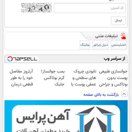
اعتبارسنجی
دیزل ژنراتور
بوکینگ
از سراسر وب
جوانسازی طبیعی
نابودی چروک
بمب جوانساز!
آرتروز مفاصل
پوست بدون
های سطحی و
کرم بوتاکس
خود را به طور
بوتاکس و جراحی
عمقی پوست با
جلبک
قطعی درمان
کرم
اسپیرولینا50%تخفیف
کنید!
بازگشت به بالای صفحه
آلمانی(45%تخفیف)
◗پرسش‌نامه◖