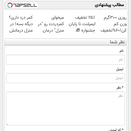
تا امشب
45%تخفیف
مطالب پیشنهادی
روزی 300گرم
۲۵٪ تخفیف
میخوای
کمر درد داری؟
وزن کم
ایمپلنت تا پایان
کمردردت رو "در
دیگه بسه! در
کن!60%تخفیف
جشنواره 🎁
منزل" درمان
منزل درمانش
تا امشب
کنی؟ (◂فیلم +
کن
نظر شما
◂پرسش‌نامه)
(◀پرسش‌نامه)
نام
ایمیل
* نظر
* کد امنیتی