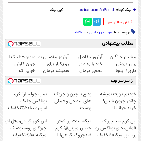
لینک کوتاه:
کپی لینک
‌گزارش خطا در خبر
برچسب ها:
موسویان
،
لیبی
،
هسته‌ای
مطالب پیشنهادی
ماشین چانگان
آرتروز مفاصل
آرتروز مفصل زانو
ویدیو هولناک از
برای فروش
خود را به طور
رو یکبار برای
جوان کارتن
داری؟ اینجا
قطعی درمان
همیشه درمان
خوابی که
سریع بفروشش
کنید!
کن!
میلیاردر شد.
از سراسر وب
◗پرسش‌نامه◖
◗پرسش‌نامه◖
آموزش رایگان
خودتم باورت نمیشه
وداع با چین و چروک
بمب جوانساز! کرم
چقدر جوون شدی!
های سطحی و عمقی
بوتاکس جلبک
خرید جوانساز
پوست...
اسپیرولینا50%تخفیف
اسپیرولینا با تخفیف
این کرم ضد چروک
دیگه سنت رو کمتر
این کرم گیاهی،مثل اتو
ویژه
آلمانی،جای بوتاکس رو
حدس میزنن😉 کرم
چروکای پوستتوصاف
برات پر میکنه!تخفیف
ضدچروک گیاهی👈🏻
میکنه!50%تخفیف