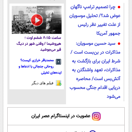
آموزش رایگان
میکنه!50%تخفیف
ابرسانی و نرم
چرا تصمیم ترامپ ناگهان
میکنه
عوض شد؟/ تحلیل موسویان
از علت تغییر نظر رئیس
جمهور آمریکا
ساعت ۸:۱۵ ششم اوت ؛
سید حسین موسویان:
هیروشیما / وقتی شهر در دیگ
قیر می‌جوشید
مذاکرات در بن‌بست است /
شرط ایران برای بازگشت به
محمدباقر خرازی کیست؟
روحانی جنجالی با ادعاها و
مذاکرات، تعهد واشنگتن به
ایده‌های تخیلی
آتش‌بس است/ محاصره
فیلم های دیگر
دریایی اقدام جنگی محسوب
می‌شود
عضویت در اینستاگرام عصر ایران