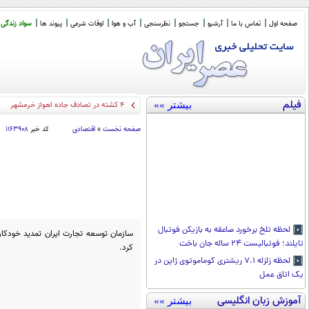
صفحه اول
تماس با ما
آرشیو
جستجو
نظرسنجی
آب و هوا
اوقات شرعی
پیوند ها
سواد زندگی
فیلم
بیشتر »»
دو نکته د
_
صفحه نخست
»
اقتصادی
کد خبر
۱۱۶۳۹۰۸
لحظه تلخ برخورد صاعقه به بازیکن فوتبال
سازمان توسعه تجارت ایران تمدید خودکا
تایلند؛ فوتبالیست ۲۴ ساله جان باخت
کرد.
لحظه زلزله ۷.۱ ریشتری کوماموتوی ژاپن در
یک اتاق عمل
آموزش زبان انگلیسی
بیشتر »»