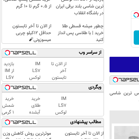
ترین شاسی بلند برقی ایران
از ۰.۵ گرم تا ۱۰ گرم
در باشگاه انقلاب
چطور میشه قسطی طلا
از الان تا آخر تابستون
خرید | با طلاسی پس انداز
حداقل 12کیلو چربی
کنید
میسوزونی🧨
از سراسر وب
از الان تا
IM
بازدید
آخر
LS7
از IM
تابستون
لوکس
LS7
حداقل
ترین
لوکس
وبگردی
12کیلو
شاسی
ترین
 لوکس ترین شاسی
چربی
بلند
شاسی
IM
خرید
خرید
میسوزونی
برقی
بلند
LS7
طلای
شمش
🧨
ایران
برقی
لوکس
آبشده
1 گرمی
ایران
ترین
حتی با
از
مطالب پیشنهادی
در
شاسی
۱۰۰هزارتومان
طلاسی
باشگاه
بلند
از الان تا آخر تابستون
موثرترین روش کاهش وزن