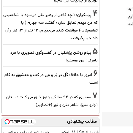
کوثری از جزئیات این ماجرا
4
پزشکیان‌: آنچه گاهی از رهبر نقل می‌شود با شخصیتی
که من دیدم تطابق ندارد/ گفتند سه چهارم ( با
تفاهم‌نامه) موافقت کنند می‌پذیرم، 12 نفر از 13 نفر رأی
دادند و پذیرفتند
5
پیام روشن پزشکیان در گفت‌و‌گوی تصویری با مرد
نامرئی: من هستم!
6
امروز با حافظ: گُل در بَر و مِی در کَف و معشوق به کام
است
7
معماری که در 92 سالگی هنوز خلق می کند؛ داستان
آلوارو سیزا، شاعر بتن و نور (+تصاویر)
مطالب پیشنهادی
بازدید از IM LS7 لوکس
خرید شمش پلمپ طلاسی،