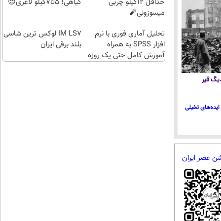
انقلاب
برقی
حداقل 12کیلو چربی
گیاهی! 5تا۷کیلو لاغری😍
ایران
میسوزونی🧨
تحلیل آماری فوری با نرم
IM LS7 لوکس ترین شاسی
افزار SPSS به همراه
بلند برقی ایران
آموزش کامل حتی یک روزه
!!
 دیگ قیر
ایده‌های تخیلی
شن عصر ایران