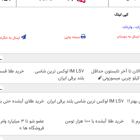
کپی لینک
ات
،
واردات
ارسال به دوستان
نسخه چاپی
ارسال به تلگرام
الان تا آخر تابستون حداقل
IM LS7 لوکس ترین شاسی
خرید طلا قسط
بلند برقی ایران
بهتر!!
IM LS7 لوکس ترین شاسی بلند برقی ایران
خرید طلای آبشده حتی با ۱۰۰هزارتوما
لمپ طلاسی، از ۰.۵ گرم تا
خرید طلا آبشده با 100 هزار تومن
عضو شو تا 3 میلیار
فروشگاه ها »