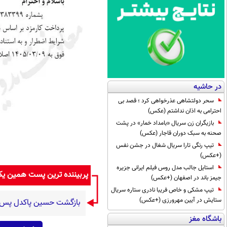
در حاشیه
سحر دولتشاهی عذرخواهی کرد ؛ قصد بی
احترامی به اذان نداشتم (عکس)
بازیگران زن سریال «بامداد خمار» در پشت
صحنه به سبک دوران قاجار (عکس)
تیپ رنگی تارا سریال شغال در جشن نفس
(+عکس)
استایل جالب مدل روس فیلم ایرانی جزیره
پربیننده ترین پست همین ی
جیمز باند در اصفهان (+عکس)
تیپ مشکی و خاص فریبا نادری ستاره سریال
ستایش در آیین مهرورزی (+عکس)
بازگشت حسین پاکدل پس از ۳ دهه به اجرا با برنامه «هزار د
باشگاه مغز