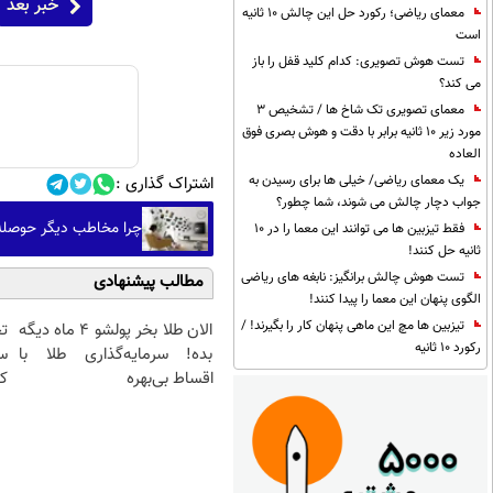
خبر بعد
معمای ریاضی؛ رکورد حل این چالش 10 ثانیه
است
تست هوش تصویری: کدام کلید قفل را باز
می کند؟
معمای تصویری تک شاخ ها / تشخیص 3
مورد زیر 10 ثانیه برابر با دقت و هوش بصری فوق
العاده
یک معمای ریاضی/ خیلی ها برای رسیدن به
اشتراک گذاری :
جواب دچار چالش می شوند، شما چطور؟
چرا مخاطب دیگر حوصله سریال 30 ق
فقط تیزبین ها می توانند این معما را در 10
ثانیه حل کنند!
تست هوش چالش برانگیز: نابغه های ریاضی
مطالب پیشنهادی
الگوی پنهان این معما را پیدا کنند!
تیزبین ها مچ این ماهی پنهان کار را بگیرند! /
الان طلا بخر پولشو 4 ماه دیگه
ت
رکورد 10 ثانیه
بده! سرمایه‌گذاری طلا با
س
اقساط بی‌بهره
کا