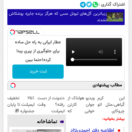
اشتراک گذاری :
زیباترین گل‌های لیونل مسی که هرگز برنده جایزه پوشکاش
نشدند
عطار ایرانی یه راه حل ساده
برای جلوگیری از پیری پیدا
کرده!حتما ببین
ثبت خرید
مطالب پیشنهادی
این کرم
ویدیو هولناک از
دندونت از دست
۲۵٪ تخفیف
گیاهی،مثل اتو
جوان کارتن
رفته؟ وقت
ایمپلنت تا پایان
چروکای
خوابی که
ایمپلنت
جشنواره 🎁
پوستتوصاف
میلیاردر شد.
دیجیتاله
بیشتر بخوانید:
تماشاخانه
میکنه!50%تخفیف
آموزش رایگان
اطلاعیه دفتر احمدی‌نژاد