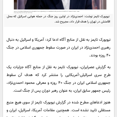
پیامک
سرگرمی
روانشناسی
فناوری
نیویورک تایمز نوشت: احمدی‌نژاد در اولین روز جنگ در حمله هوایی اسرائیل که محل
آشپزی
اقامتش در تهران را هدف قرار داد، مجروح شد.
گوناگون
دانلود
حوادث
نیویورک تایمز به نقل از منابع آگاه ادعا کرد: آمریکا و اسرائیل به دنبال
محیط زیست
رهبری احمدی‌نژاد در ایران در صورت سقوط جمهوری اسلامی در جنگ
سلامت
40 روزه بودند.
فرهنگی
به گزارش عصرایران،
نیویورک تایمز به نقل از منابع آگاه جزئیات یک
بین الملل
طرح سری اسرائیلی-آمریکایی را منتشر کرد که هدف آن سقوط
اجتماعی
جمهوری اسلامی ایران در جنگ 40 روزه و معرفی محمود احمدی‌نژاد،
حیات وحش
رئیس جمهور سابق ایران، به عنوان رهبر دوران پس از جنگ است.
سیاست خارجی
هنوز ادعاهای مطرح شده در گزارش نیویورک تایمز از سوی هیچ منبع
مستقلی تایید نشده است. همچنین مقامات آمریکا، اسرائیل، ایران و