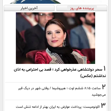
پربیننده های روز
آخرین اخبار
1
سحر دولتشاهی عذرخواهی کرد ؛ قصد بی احترامی به اذان
نداشتم (عکس)
2
ساعت ۸:۱۵ ششم اوت ؛ هیروشیما / وقتی شهر در دیگ قیر
می‌جوشید
3
اکونومیست: پرداخت عوارض به ایران بهتر از ادامه تنش است