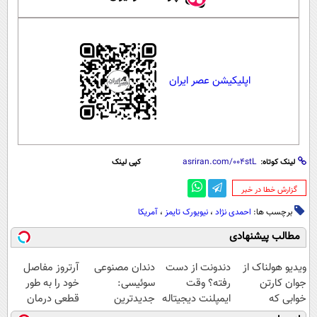
اپلیکیشن عصر ایران
لینک کوتاه:
کپی لینک
‌گزارش خطا در خبر
برچسب ها:
احمدی نژاد
،
نیویورک تایمز
،
آمریکا
مطالب پیشنهادی
ویدیو هولناک از
دندونت از دست
دندان مصنوعی
آرتروز مفاصل
جوان کارتن
رفته؟ وقت
سوئیسی:
خود را به طور
خوابی که
ایمپلنت دیجیتاله
جدیدترین
قطعی درمان
میلیاردر شد.
فناوری اروپا،
کنید!