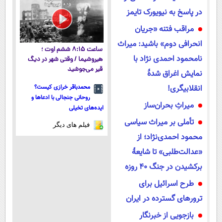
در پاسخ به نیویورک تایمز
مراقب فتنه «جریان
انحرافی دوم» باشید: میراث
ساعت ۸:۱۵ ششم اوت ؛
نامحمود احمدی نژاد با
هیروشیما / وقتی شهر در دیگ
قیر می‌جوشید
نمایش اغراق شدۀ
انقلابیگری!
محمدباقر خرازی کیست؟
روحانی جنجالی با ادعاها و
میراثِ بحران‌ساز
ایده‌های تخیلی
تأملی بر میراث سیاسی
فیلم های دیگر
محمود احمدی‌نژاد؛ از
«عدالت‌طلبی» تا شایعۀ
برکشیدن در جنگ ۴۰ روزه
طرح اسرائیل برای
ترورهای گسترده در ایران
بازجویی از خبرنگار