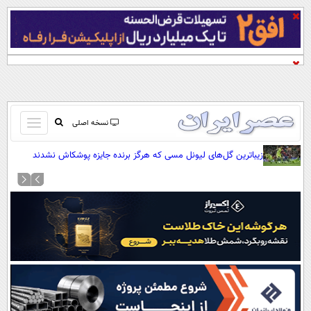
باز
نسخه اصلی
و
صفحه اول
زیباترین گل‌های لیونل مسی که هرگز برنده جایزه پوشکاش نشدند
بسته
تماس با ما
کردن
آرشیو
منو
جستجو
نظرسنجی
آب و هوا
اوقات شرعی
پیوند ها
سواد زندگی