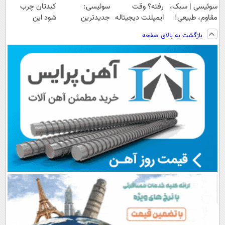
سوئیسی | سبک،
رفته؟ وقت
سوئیسی:
کبدتان چرب
مقاوم، طبیعی!
ایمپلنت دیجیتاله
جدیدترین
شود این
ویزیت
فناوری اروپا،
نوشیدنی خوش
بازگشت به بالای صفحه
رایگان+پرداخت
سبک و مقاوم |
طعم را بنوشید
اقساطی😍
پرداخت قسطی