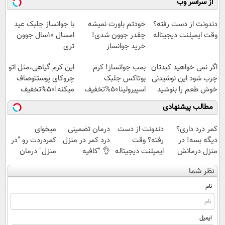
از سراسر وب
آموزش رایگان
سبک و مقاوم |
◗پرسش‌نامه◖
پرداخت قسطی
دندونت از دست رفته؟
خودتم باورت نمیشه
با جوانساز جلبک عید
وقت ایمپلنت دیجیتاله
چقدر جوون شدی!
امسال ۱۰سال جوون
خرید جوانساز
تری
اسپیرولینا با تخفیف
اگر نمی خواهید کبدتان
بمب جوانساز! کرم
این کرم گیاهی،مثل اتو
ویژه
چرب شود این نوشیدنی
بوتاکس جلبک
چروکای پوستتوصاف
خوش طعم را بنوشید
اسپیرولینا50%تخفیف
میکنه!50%تخفیف
مطالب پیشنهادی
کمر درد داری؟
دندونت از دست
درمان تضمینی
میخوای
دیگه بسه! در
رفته؟ وقت
درد کمر در منزل
کمردردت رو "در
منزل درمانش
ایمپلنت دیجیتاله
👌 "کافیه
منزل" درمان
کن
پرسش‌نامه رو پر
کنی؟ (◂فیلم +
نظر شما
(◀پرسش‌نامه)
کنی"
◂پرسش‌نامه)
نام
ایمیل