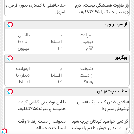
راز طراوت همیشگی پوست، کرم
خداحافظی با کمردرد، بدون قرص و
جوانساز جلبک با 45%تخفیف
آمپول
از سراسر وب
ایمپلنت
با
طلاسی
دیجیتال
اقساط
| تا 100
🦷 با
12
میلیون
اقساط
ماهه
وام
وبگردی
تا 12
دندونتو
آنی
ماه
ایمپلنت
خرید
دندونت
با
ایمپلنت
بدون
کن 🧩
طلا💰
از دست
اقساط
دندان با
سود و
بدون
ثبت
رفته؟
12
اقساط
ضامن
سود
نام
وقت
ماهه
12
مطالب پیشنهادی
✅
کن!
ایمپلنت
دندونتو
ماهه
دیجیتاله
ایمپلنت
✅
فولادی شدن کبد با یک فنجان
با این نوشیدنی گیاهی کبدت
کن 🧩
بدون
نوشیدنی سم زدا
همیشه پرقدرته55%تخفیف
بدون
سود
اگر نمی خواهید کبدتان چرب شود
سود
بدون
دندونت از دست رفته؟ وقت
این نوشیدنی خوش طعم را بنوشید
ایمپلنت دیجیتاله
ضامن