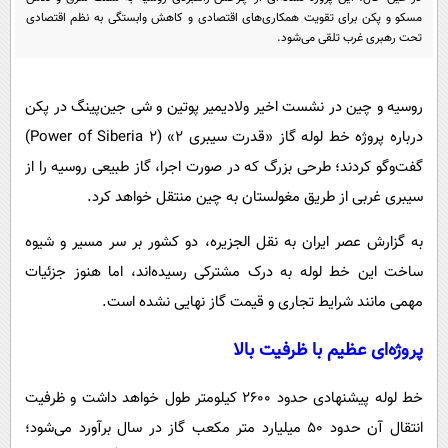
پیامک
سرگرمی
مسکو و پکن برای تقویت همکاری‌های اقتصادی و کاهش وابستگی به نظم اقتصادی
تحت رهبری غرب تلقی می‌شود.
روانشناسی
فناوری
آشپزی
گوناگون
روسیه و چین در نشست اخیر ولادیمیر پوتین و شی جین‌پینگ در پکن
دانلود
حوادث
درباره پروژه خط لوله گاز «قدرت سیبری ۲» (Power of Siberia 2)
محیط زیست
گفت‌وگو کردند؛ طرحی بزرگ که در صورت اجرا، گاز طبیعی روسیه را از
سلامت
سیبری غربی از طریق مغولستان به چین منتقل خواهد کرد.
فرهنگی
به گزارش عصر ایران به نقل الجزیره، دو کشور بر سر مسیر و شیوه
بین الملل
ساخت این خط لوله به درک مشترکی رسیده‌اند، اما هنوز جزئیات
مهمی مانند شرایط تجاری و قیمت گاز نهایی نشده است.
اجتماعی
حیات وحش
پروژه‌ای عظیم با ظرفیت بالا
سیاست خارجی
خط لوله پیشنهادی حدود ۲۶۰۰ کیلومتر طول خواهد داشت و ظرفیت
انتقال آن حدود ۵۰ میلیارد متر مکعب گاز در سال برآورد می‌شود؛