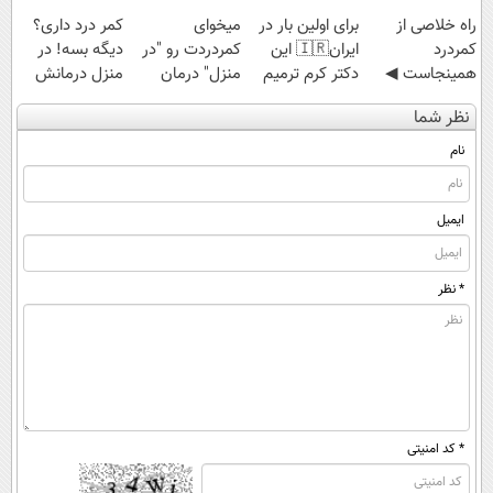
‌راه خلاصی از
برای اولین بار در
میخوای
کمر درد داری؟
کمردرد
ایران🇮🇷 این
کمردردت رو "در
دیگه بسه! در
همینجاست ◀
دکتر کرم ترمیم
منزل" درمان
منزل درمانش
فقط کافیه فرم
کننده 23 روزه
کنی؟ (◂فیلم +
کن
نظر شما
رو پر کنی!
ساخت!
◂پرسش‌نامه)
(◀پرسش‌نامه)
نام
ایمیل
* نظر
* کد امنیتی