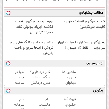
مطالب پیشنهادی
کیت پنچرگیری لاستیک خودرو
دوره ایرپاد‌های گرون قیمت
(قیمت باورنکردنی)
گذشته! ایرپاد بلوتوثی فقط
1,399,000 تومان
به بزرگترین جشنواره ایمپلنت تهران
ماشین سمند و دنا گذاشتی برای
سر بزنید ! | فقط ۲۵ میلیون !
فروش ؟ اینجا سریع و راحت
بفروش
از سراسر وب
ماشین دنا
کمر درد داری؟
تنها در
داری و
دیگه بسه! در
چند
میخوای
منزل درمانش
ساعت
بفروشی؟؟
کن
و با
وبگردی
اینجا
(◀پرسش‌نامه)
یکبار
راحت و
مراجعه
فروشگاه
اینجا
هم
سریع
به
حضوری
ماشینت
سرمایه