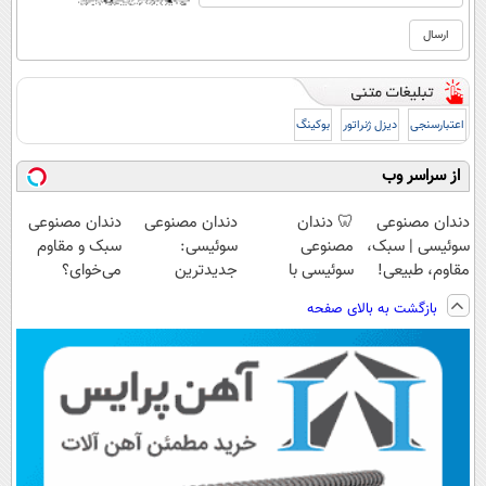
اعتبارسنجی
دیزل ژنراتور
بوکینگ
از سراسر وب
دندان مصنوعی
🦷 دندان
دندان مصنوعی
دندان مصنوعی
سوئیسی | سبک،
مصنوعی
سوئیسی:
سبک و مقاوم
مقاوم، طبیعی!
سوئیسی با
جدیدترین
می‌خوای؟
ویزیت
تکنولوژی
فناوری اروپا،
پرداخت اقساطی
بازگشت به بالای صفحه
رایگان+پرداخت
دیجیتال |
سبک و مقاوم |
هم داریم!😍 |
اقساطی😍
پرداخت در 4
پرداخت قسطی
📍تهران
قسط |📍 تهران