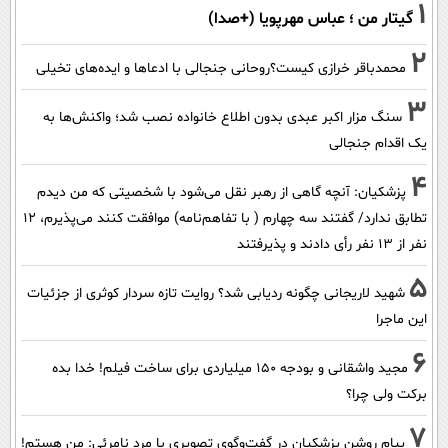
1
گیتار من ؛ عباس مهرپویا (+صدا)
2
محمدباقر خرازی کیست؟روحانی جنجالی با ادعاها و ایده‌های تخیلی
3
سنگ مزار اکبر عبدی بدون اطلاع خانواده نصب شد؛ واکنش‌ها به
یک اقدام جنجالی
4
پزشکیان‌: آنچه گاهی از رهبر نقل می‌شود با شخصیتی که من دیدم
تطابق ندارد/ گفتند سه چهارم ( با تفاهم‌نامه) موافقت کنند می‌پذیرم، 12
نفر از 13 نفر رأی دادند و پذیرفتند
5
شهید لاریجانی چگونه ردیابی شد؟ روایت تازه سردار کوثری از جزئیات
این ماجرا
6
مجید واشقانی و بودجه 150 میلیاردی برای ساخت فیلم! خدا بده
برکت ولی چرا؟
7
پیام روشن پزشکیان در گفت‌و‌گوی تصویری با مرد نامرئی: من هستم!