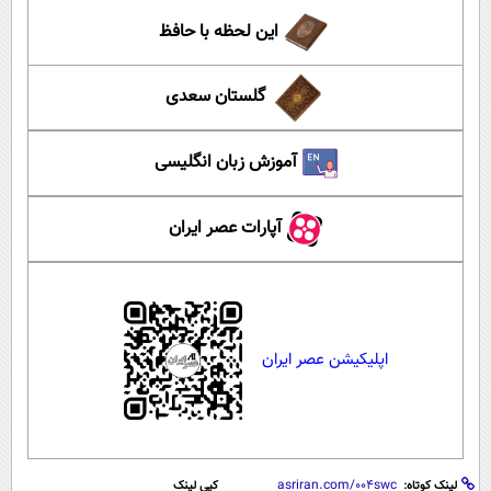
این لحظه با حافظ
گلستان سعدی
آموزش زبان انگلیسی
آپارات عصر ایران
اپلیکیشن عصر ایران
لینک کوتاه:
کپی لینک