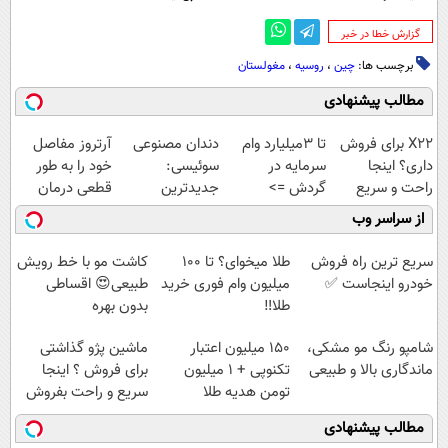
‌گزارش خطا در خبر
برچسب ها:
چین
،
روسیه
،
مغولستان
مطالب پیشنهادی
X22 برای فروش
تا 3میلیارد وام
دندان مصنوعی
آرتروز مفاصل
داری؟ اینجا
سرمایه در
سوئیسی:
خود را به طور
راحت و سریع
گردش =>
جدیدترین
قطعی درمان
بفروشش
فروشگاهت رو
فناوری اروپا،
کنید!
از سراسر وب
ثبت کن
سبک و مقاوم |
◗پرسش‌نامه◖
پرداخت قسطی
سریع ترین راه فروش
طلا میخوای؟ تا 100
کاشت مو با خط رویش
خودرو اینجاست ✅
میلیون وام فوری خرید
طبیعی😍 اقساطی
طلا‼️
بدون بهره
شامپو رنگ مو مشکی،
150 میلیون اعتبار
ماشین پژو گذاشتی
ماندگاری بالا و طبیعی
تکنوپی + 1 میلیون
برای فروش ؟ اینجا
تومن هدیه طلا
سریع و راحت بفروش
مطالب پیشنهادی