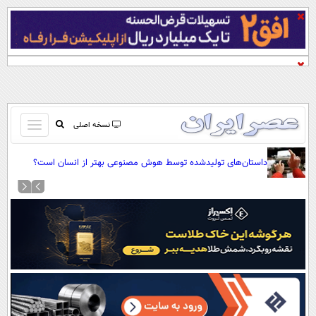
باز
نسخه اصلی
و
صفحه اول
بسته
داستان‌های تولیدشده توسط هوش مصنوعی بهتر از انسان است؟
تماس با ما
کردن
آرشیو
منو
جستجو
نظرسنجی
آب و هوا
اوقات شرعی
پیوند ها
سواد زندگی