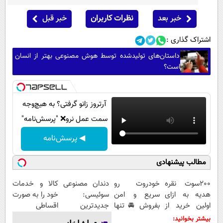
خبر بعد
نظرات کاربران
خبر قبل
اشتراک گذاری :
داستان‌های تولیدشده توسط هوش مصنوعی بهتر از انسان
است؟
آرتروز زانو گرفتی؟ به هیچ‌وجه
سمت عمل نرو❌ "پرسش‌نامه"
◀ پرسش‌نامه
مطالب پیشنهادی
200سوت نقره
خودروت رو
دندان مصنوعی
کالا و خدمات
هدیه به ازای
سریع و امن
سوئیسی:
خود را به صورت
اولین خرید از
بفروش 🚘 تنها
جدیدترین
اقساطی
گرمی
با یک بار
فناوری اروپا،
بفروشید
بیشتر بخوانید: