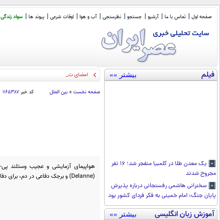
صفحه اول
تماس با ما
آرشیو
جستجو
نظرسنجی
آب و هوا
اوقات شرعی
پیوند ها
سواد زندگی
فیلم
بیشتر »»
امضای توافق دفاع مشترک عربستان سعود
صفحه نخست
»
بین الملل
کد خبر
۱۱۶۵۳۸۷
یک معدن طلا در کلمبیا منفجر شد؛ ۱۶ نفر
مجروح شدند
(Delanne) و برجک دفاعی در دم، برای دفاع از بریتانیا ساخته شد.
سخنرانی هاشمی رفسنجانی درباره پذیرش
پایان جنگ: امام خمینی به فکر فردای کشور بود
آموزش زبان انگلیسی
بیشتر »»