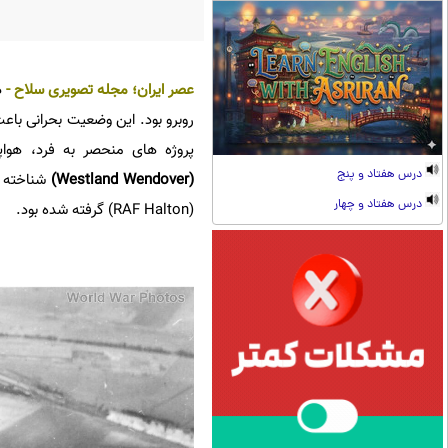
عصر ایران
؛
مجله تصویری سلاح
-
د
روبرو بود. این وضعیت بحرانی باع
پروژه های منحصر به فرد، هوا
درس هفتاد و پنج
(
Westland Wendover
)
شناخته م
درس هفتاد و چهار
(RAF Halton) گرفته شده بود.