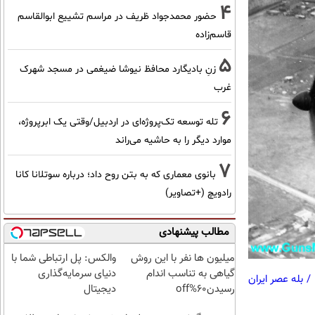
4
حضور محمدجواد ظریف در مراسم تشییع ابوالقاسم
قاسم‌زاده
5
زنِ بادیگارد محافظ نیوشا ضیغمی در مسجد شهرک
غرب
6
تله توسعه تک‌پروژه‌ای در اردبیل/وقتی یک ابرپروژه،
موارد دیگر را به حاشیه می‌راند
7
بانوی معماری که به بتن روح داد؛ درباره سوتلانا کانا
رادویچ (+تصاویر)
مطالب پیشنهادی
میلیون ها نفر با این روش
والکس: پل ارتباطی شما با
گیاهی به تناسب اندام
دنیای سرمایه‌گذاری
/
بله عصر ایران
رسیدن60%off
دیجیتال