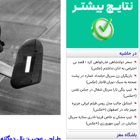
در حاشیه
سحر دولتشاهی عذرخواهی کرد ؛ قصد بی
احترامی به اذان نداشتم (عکس)
بازیگران زن سریال «بامداد خمار» در پشت
صحنه به سبک دوران قاجار (عکس)
تیپ رنگی تارا سریال شغال در جشن نفس
(+عکس)
استایل جالب مدل روس فیلم ایرانی جزیره
جیمز باند در اصفهان (+عکس)
تیپ مشکی و خاص فریبا نادری ستاره سریال
ستایش در آیین مهرورزی (+عکس)
باشگاه مغز
طراحی عجیب: بال دوگانه