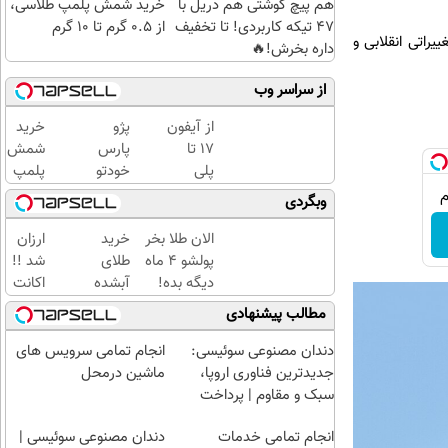
هم پیچ گوشتی هم دریل با
خرید شمش پلمپ طلاسی،
47 تیکه کاربردی! تا تخفیف
از ۰.۵ گرم تا ۱۰ گرم
راتی انقلابی و
داره بخرش!🔥
از سراسر وب
از آیفون
پژو
خرید
17 تا
پارس
شمش
پلی
خودتو
پلمپ
استیشن
گذاشتی
طلاسی،
وبگردی
5 جایزه
برای
از ۰.۵
ببر 🎮
فروش؟
گرم تا
الان طلا بخر
خرید
ارزان
😍📱 |
اینجا به
۱۰ گرم
پولشو 4 ماه
طلای
شد !!
بازی کن
راحتی
دیگه بده!
آبشده
اکانت
، گردونه
بفروش
سرمایه‌گذاری
حتی با
هوش
مطالب پیشنهادی
بچرخون
طلا با اقساط
۱۰۰هزارتومان
مصنوعی
بی‌بهره
با
دندان مصنوعی سوئیسی:
انجام تمامی سرویس های
تخفیف
جدیدترین فناوری اروپا،
ماشین درمحل
ویژه!
سبک و مقاوم | پرداخت
قسطی
انجام تمامی خدمات
دندان مصنوعی سوئیسی |