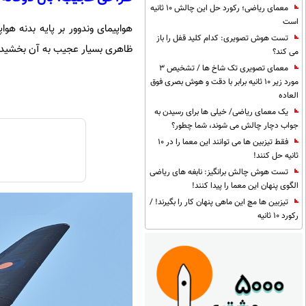
معمای ریاضی؛ رکورد حل این چالش 10 ثانیه
است
هواپیمای وندوور بر پایه بدنه هو
تست هوش تصویری: کدام کلید قفل را باز
ظاهری بسیار عجیب به آن بخشیدن
می کند؟
معمای تصویری تک شاخ ها / تشخیص 3
مورد زیر 10 ثانیه برابر با دقت و هوش بصری فوق
العاده
یک معمای ریاضی/ خیلی ها برای رسیدن به
جواب دچار چالش می شوند، شما چطور؟
فقط تیزبین ها می توانند این معما را در 10
ثانیه حل کنند!
تست هوش چالش برانگیز: نابغه های ریاضی
الگوی پنهان این معما را پیدا کنند!
تیزبین ها مچ این ماهی پنهان کار را بگیرند! /
رکورد 10 ثانیه