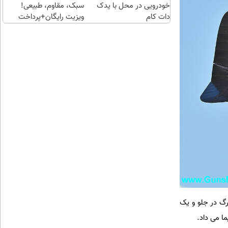
خودرویی در محل با یدک
سبک، مقاوم، طبیعی!
دات کام
ویزیت رایگان+پرداخت
اقساطی😍
رگ در جلو و یک
ا می داد.