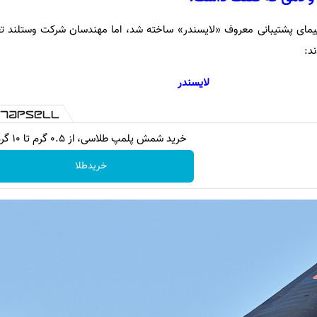
اپیمای پشتیبانی معروف «لایسندر» ساخته شد، اما مهندسان شرکت وستلند تغیی
د:
لایسندر
خرید شمش پلمپ طلاسی، از ۰.۵ گرم تا ۱۰ گرم
خریدطلا