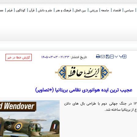
سیاسی
اقتصاد
جامعه
ورزشی
بین الملل
فرهنگ و هنر
علم و دانش
قرآن
گوناگون
فیلم
عصر 
_
‍‍‍ پ
پ
تاریخ انتشار:
۲۱:۳۳ - ۰۳-۰۳-۱۴۰۵
‌گزارش خطا در خبر
عجیب ترین ایده هوانوردی نظامی بریتانیا (+تصاویر)
هواپیمای آزمایشی و عجیب وستلند پی-12 در جنگ جهانی دوم با طراحی بال های دلان