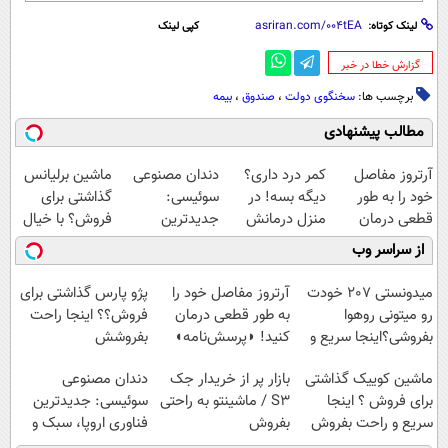
لینک کوتاه:
کپی لینک
‌گزارش خطا در خبر
برچسب ها:
سخنگوی دولت
،
صندوق
،
بیمه
مطالب پیشنهادی
آرتروز مفاصل
کمر درد داری؟
دندان مصنوعی
ماشین برلیانس
خود را به طور
دیگه بسه! در
سوئیسی:
گذاشتی برای
قطعی درمان
منزل درمانش
جدیدترین
فروش؟ با خیال
کنید!
کن
فناوری اروپا،
راحت بفروش
از سراسر وب
◗پرسش‌نامه◖
(◀پرسش‌نامه)
سبک و مقاوم |
پرداخت قسطی
میدونستی 207 خودت
آرتروز مفاصل خود را
پژو پارس گذاشتی برای
رو میتونی روهوا
به طور قطعی درمان
فروش؟؟ اینجا راحت
بفروشی؟اینجا سریع و
کنید! ◗پرسش‌نامه◖
بفروشش
راحت بفروش
ماشین کوییک گذاشتی
بازار پر از خریدار جک
دندان مصنوعی
برای فروش ؟ اینجا
S3 / ماشینتو به راحتی
سوئیسی: جدیدترین
سریع و راحت بفروش
بفروش
فناوری اروپا، سبک و
مقاوم | پرداخت