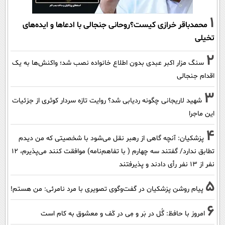
1
محمدباقر خرازی کیست؟روحانی جنجالی با ادعاها و ایده‌های
تخیلی
2
سنگ مزار اکبر عبدی بدون اطلاع خانواده نصب شد؛ واکنش‌ها به یک
اقدام جنجالی
3
شهید لاریجانی چگونه ردیابی شد؟ روایت تازه سردار کوثری از جزئیات
این ماجرا
4
پزشکیان‌: آنچه گاهی از رهبر نقل می‌شود با شخصیتی که من دیدم
تطابق ندارد/ گفتند سه چهارم ( با تفاهم‌نامه) موافقت کنند می‌پذیرم، 12
نفر از 13 نفر رأی دادند و پذیرفتند
5
پیام روشن پزشکیان در گفت‌و‌گوی تصویری با مرد نامرئی: من هستم!
6
امروز با حافظ: گُل در بَر و مِی در کَف و معشوق به کام است