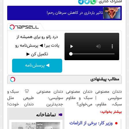
اشتراک گذاری :
تاثیر بارداری در کاهش سرطان رحم!
درد زانو رو برای همیشه از
یادت ببر! ◀ پرسش‌نامه رو
تکمیل کن ▶
◀ پرسش‌نامه
مطالب پیشنهادی
دندان مصنوعی
دندان مصنوعی
دندان مصنوعی
🦷 سبک و
سوئیسی |
سبک و مقاوم
سوئیسی:
طبیعی مثل
سبک، مقاوم،
می‌خوای؟
جدیدترین
دندان خودت!
طبیعی! ویزیت
پرداخت
فناوری اروپا،
نصب آسان و
بیشتر بخوانید:
تماشاخانه
رایگان+پرداخت
اقساطی هم
سبک و مقاوم |
پرداخت
وزیر کار: برخی از الزامات
اقساطی😍
داریم!😍 | 📍
پرداخت قسطی
اقساطی 💳 📍