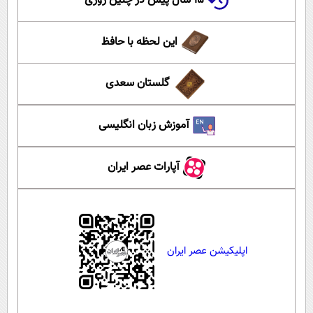
۱۵ سال پیش در چنین روزی
این لحظه با حافظ
گلستان سعدی
آموزش زبان انگلیسی
آپارات عصر ایران
اپلیکیشن عصر ایران