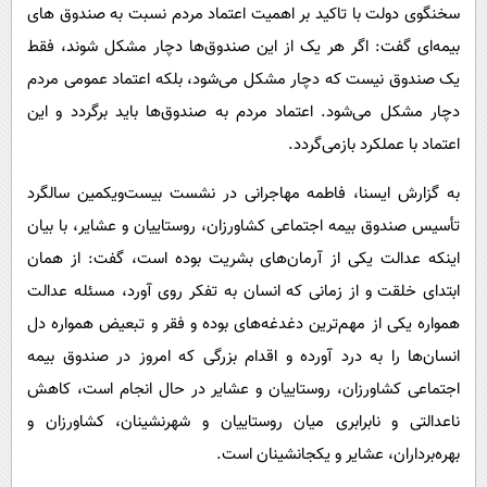
پیامک
سرگرمی
سخنگوی دولت با تاکید بر اهمیت اعتماد مردم نسبت به صندوق های
بیمه‌ای گفت: اگر هر یک از این صندوق‌ها دچار مشکل شوند، فقط
روانشناسی
فناوری
یک صندوق نیست که دچار مشکل می‌شود، بلکه اعتماد عمومی مردم
آشپزی
گوناگون
دچار مشکل می‌شود. اعتماد مردم به صندوق‌ها باید برگردد و این
دانلود
حوادث
اعتماد با عملکرد بازمی‌گردد.
محیط زیست
به گزارش ایسنا، فاطمه مهاجرانی در نشست بیست‌ویکمین سالگرد
سلامت
تأسیس صندوق بیمه اجتماعی کشاورزان، روستاییان و عشایر، با بیان
فرهنگی
اینکه عدالت یکی از آرمان‌های بشریت بوده است، گفت: از همان
ابتدای خلقت و از زمانی که انسان به تفکر روی آورد، مسئله عدالت
بین الملل
همواره یکی از مهم‌ترین دغدغه‌های بوده و فقر و تبعیض همواره دل
اجتماعی
انسان‌ها را به درد آورده و اقدام بزرگی که امروز در صندوق بیمه
حیات وحش
اجتماعی کشاورزان، روستاییان و عشایر در حال انجام است، کاهش
سیاست خارجی
ناعدالتی و نابرابری میان روستاییان و شهرنشینان، کشاورزان و
بهره‌برداران، عشایر و یکجانشینان است.