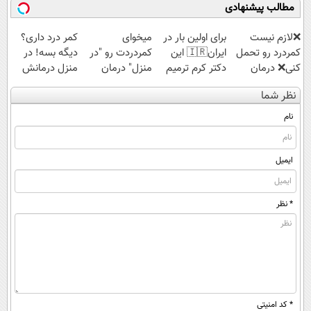
مطالب پیشنهادی
قسطی
❌لازم نیست
برای اولین بار در
میخوای
کمر درد داری؟
کمردرد رو تحمل
ایران🇮🇷 این
کمردردت رو "در
دیگه بسه! در
کنی❌ درمان
دکتر کرم ترمیم
منزل" درمان
منزل درمانش
بدون جراحی و
کننده 23 روزه
کنی؟ (◂فیلم +
کن
نظر شما
قرص
ساخت!
◂پرسش‌نامه)
(◀پرسش‌نامه)
(پرسشنامه)
نام
ایمیل
* نظر
* کد امنیتی