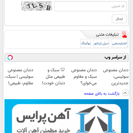
اعتبارسنجی
دیزل ژنراتور
بوکینگ
از سراسر وب
دندان مصنوعی
دندان مصنوعی
🦷 سبک و
دندان مصنوعی
سوئیسی:
سبک و مقاوم
طبیعی مثل
سوئیسی | سبک،
جدیدترین
می‌خوای؟
دندان خودت!
مقاوم، طبیعی!
فناوری اروپا،
پرداخت اقساطی
نصب آسان و
ویزیت
بازگشت به بالای صفحه
سبک و مقاوم |
هم داریم!😍 |
پرداخت اقساطی
رایگان+پرداخت
پرداخت قسطی
📍تهران
💳 📍 تهران
اقساطی😍