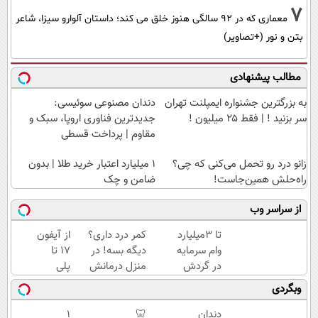
7
معماری که در 92 سالگی هنوز خلق می کند؛ داستان آلوارو سیزا، شاعر
بتن و نور (+تصاویر)
مطالب پیشنهادی
به بزرگترین جشنواره ایمپلنت تهران
دندان مصنوعی سوئیسی:
سر بزنید ! | فقط ۲۵ میلیون !
جدیدترین فناوری اروپا، سبک و
مقاوم | پرداخت قسطی
زانو درد رو تحمل می‌کنی که چی؟
۱ میلیارد اعتبار خرید طلا | بدون
راه‌حلش همین‌جاست!
ضامن و چک
از سراسر وب
تا 3میلیارد
کمر درد داری؟
از آیفون
وام سرمایه
دیگه بسه! در
17 تا
در گردش
منزل درمانش
پلی
فروشندگان
کن
استیشن
وبگردی
=>
(◀پرسش‌نامه)
5 🎮😍
فروشگاهت
📱 |
دندان
🦷
۱