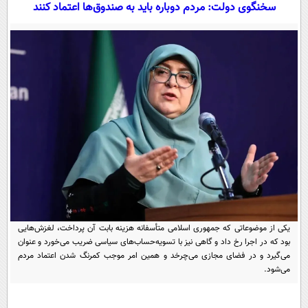
سیاسی
سخنگوی دولت: مردم دوباره باید به صندوق‌ها اعتماد کنند
اقتصاد
جامعه
اقتصادی
ورزشی
اجتماعی
خودرو
بین الملل
حوادث
فرهنگ و هنر
سیاست خارجی
سلامت
علم و دانش
یک برش دانایی
قرآن
فناوری و It
محیط زیست
گوناگون
علمی
سفر و تفریح
فیلم
سرگرمی
اخبار کریپتو
یکی از موضوعاتی که جمهوری اسلامی متأسفانه هزینه‌ بابت آن پرداخت، لغزش‌هایی
عصر ایران 2
اقتصاد
باشگاه مغز
بود که در اجرا رخ داد و گاهی نیز با تسویه‌حساب‌های سیاسی ضریب می‌خورد و عنوان
می‌گیرد و در فضای مجازی می‌چرخد و همین امر موجب کمرنگ شدن اعتماد مردم
آموزش زبان
خواندنی ها و دیدنی ها
ورزش
مجله تصویری سلاح
می‌شود.
داستان کوتاه
سیاست