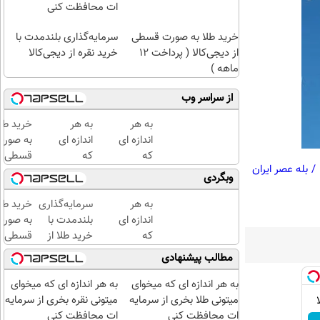
ات محافظت کنی
خرید طلا به صورت قسطی
سرمایه‌گذاری بلندمدت با
از دیجی‌کالا ( پرداخت 12
خرید نقره از دیجی‌کالا
ماهه )
از سراسر وب
به هر
به هر
خرید طلا
اندازه ای
اندازه ای
به صورت
که
که
قسطی از
/
بله عصر ایران
میخوای
میخوای
دیجی‌کال
وبگردی
میتونی
میتونی
(
طلا بخری
نقره
پرداخت
به هر
سرمایه‌گذاری
خرید طلا
از
بخری از
12 ماهه
اندازه ای
بلندمدت با
به صورت
سرمایه
سرمایه
)
که
خرید طلا از
قسطی از
ات
ات
میخوای
دیجی‌کالا
دیجی‌کال
مطالب پیشنهادی
محافظت
محافظت
میتونی
(
کنی
کنی
نقره
پرداخت
به هر اندازه ای که میخوای
به هر اندازه ای که میخوای
بخری از
12 ماهه
میتونی طلا بخری از سرمایه
میتونی نقره بخری از سرمایه
سرمایه
)
ات محافظت کنی
ات محافظت کنی