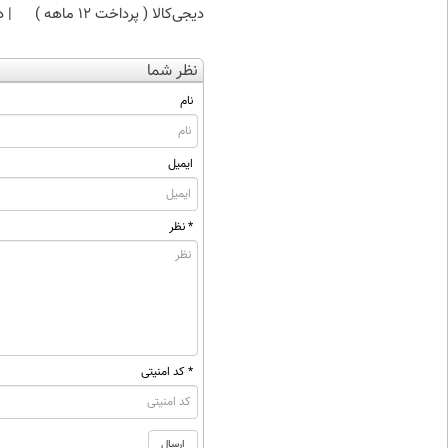
دیجی‌کالا ( پرداخت 12 ماهه )
| د
نظر شما
نام
ایمیل
* نظر
* کد امنیتی