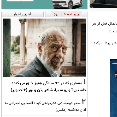
پربیننده های روز
آخرین اخبار
الملل قبل از هر
نید.»
ش پیدا می‌کند.
1
معماری که در 92 سالگی هنوز خلق می کند؛
داستان آلوارو سیزا، شاعر بتن و نور (+تصاویر)
2
سحر دولتشاهی عذرخواهی کرد ؛ قصد بی احترامی به
اذان نداشتم (عکس)