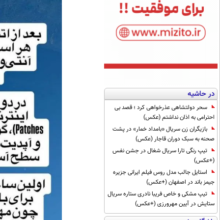
در حاشیه
سحر دولتشاهی عذرخواهی کرد ؛ قصد بی
احترامی به اذان نداشتم (عکس)
بازیگران زن سریال «بامداد خمار» در پشت
صحنه به سبک دوران قاجار (عکس)
تیپ رنگی تارا سریال شغال در جشن نفس
(+عکس)
استایل جالب مدل روس فیلم ایرانی جزیره
جیمز باند در اصفهان (+عکس)
تیپ مشکی و خاص فریبا نادری ستاره سریال
ستایش در آیین مهرورزی (+عکس)