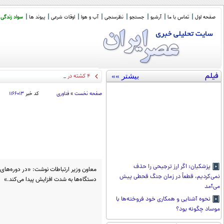
صفحه اول
تماس با ما
آرشیو
جستجو
نظرسنجی
آب و هوا
اوقات شرعی
پیوند ها
سواد زندگی
فیلم
بیشتر »»
۴ کشته در تصادف جاده اهواز خرمش
_
صفحه نخست
»
فناوری
کد خبر
۱۱۶۶۰۱۳
پزشکیان: اگر ارز ترجیحی را حذف
معاون وزیر ارتباطات نوشت: «در دوره‌ها
نمی‌کردیم، قطعاً در زمان جنگ قحطی پیش
دستگاه‌ها به شدت افزایش پیدا می‌کند.»
می‌آمد
نحوه آشنایی و همکاری خود فروخته‌ها با
موساد چگونه بود؟