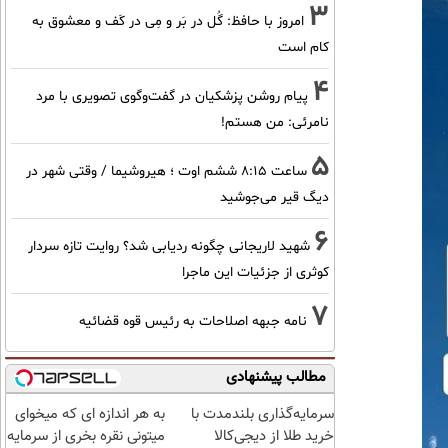
3
امروز با حافظ: گُل در بَر و مِی در کَف و معشوق به
کام است
4
پیام روشن پزشکیان در گفت‌و‌گوی تصویری با مرد
نامرئی: من هستم!
5
ساعت ۸:۱۵ ششم اوت ؛ هیروشیما / وقتی شهر در
دیگ قیر می‌جوشید
6
شهید لاریجانی چگونه ردیابی شد؟ روایت تازه سردار
کوثری از جزئیات این ماجرا
7
نامه جبهه اصلاحات به رئیس قوه قضائیه
مطالب پیشنهادی
سرمایه‌گذاری بلندمدت با
به هر اندازه ای که میخوای
خرید طلا از دیجی‌کالا
میتونی نقره بخری از سرمایه