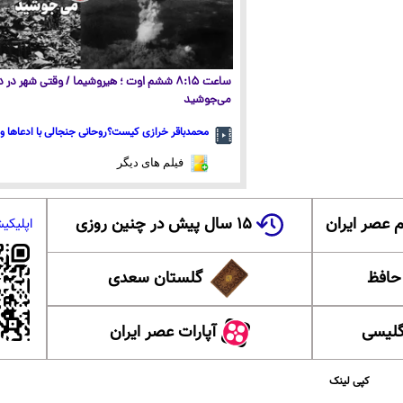
ساعت ۸:۱۵ ششم اوت ؛ هیروشیما / وقتی شهر در
می‌جوشید
محمدباقر خرازی کیست؟روحانی جنجالی با ادعاها و 
فیلم های دیگر
 عصر ایران
۱۵ سال پیش در چنین روزی
اپلیکی
 حافظ
گلستان سعدی
گلیسی
آپارات عصر ایران
کپی لینک