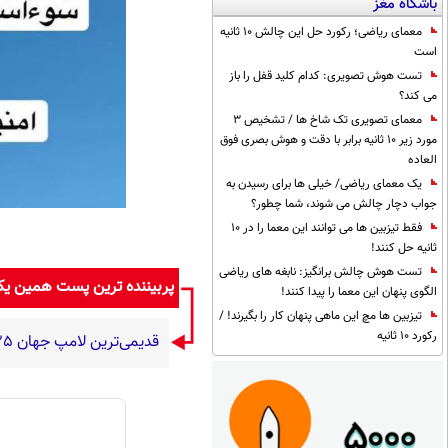
باشگاه مغز
معمای ریاضی؛ رکورد حل این چالش 10 ثانیه
است
تست هوش تصویری: کدام کلید قفل را باز
می کند؟
معمای تصویری تک شاخ ها / تشخیص 3
مورد زیر 10 ثانیه برابر با دقت و هوش بصری فوق
العاده
یک معمای ریاضی/ خیلی ها برای رسیدن به
جواب دچار چالش می شوند، شما چطور؟
فقط تیزبین ها می توانند این معما را در 10
ثانیه حل کنند!
تست هوش چالش برانگیز: نابغه های ریاضی
پربیننده ترین پست همین ی
الگوی پنهان این معما را پیدا کنند!
تیزبین ها مچ این ماهی پنهان کار را بگیرند! /
رکورد 10 ثانیه
قدیمی‌ترین لامپ جهان ۱۲۵ ساله شد؛ افشای راز علمی طول‌عمر لامپ سنتنیال