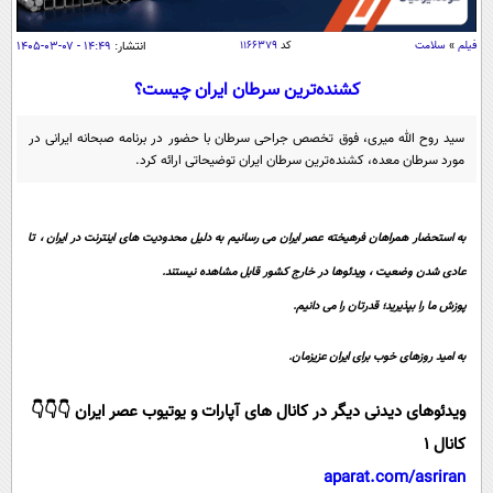
سیاسی
اقتصاد
فیلم
»
سلامت
کد
۱۱۶۶۳۷۹
انتشار:
۱۴:۴۹ - ۰۷-۰۳-۱۴۰۵
جامعه
اقتصادی
کشنده‌ترین سرطان ایران چیست؟
ورزشی
اجتماعی
خودرو
سید روح الله میری، فوق تخصص جراحی سرطان با حضور در برنامه صبحانه ایرانی در
بین الملل
مورد سرطان معده، کشنده‌ترین سرطان ایران توضیحاتی ارائه کرد.
حوادث
فرهنگ و هنر
سیاست خارجی
سلامت
علم و دانش
به استحضار همراهان فرهیخته عصر ایران می رسانیم به دلیل محدودیت های اینترنت در ایران ، تا
یک برش دانایی
قرآن
فناوری و It
عادی شدن وضعیت ، ویدئوها در خارج کشور قابل مشاهده نیستند.
محیط زیست
گوناگون
پوزش ما را بپذیرید؛ قدرتان را می دانیم.
علمی
سفر و تفریح
فیلم
سرگرمی
اخبار کریپتو
به امید روزهای خوب برای ایران عزیزمان.
عصر ایران 2
اقتصاد
باشگاه مغز
ویدئوهای دیدنی دیگر در کانال های آپارات و یوتیوب عصر ایران 👇👇👇
آموزش زبان
خواندنی ها و دیدنی ها
ورزش
مجله تصویری سلاح
کانال 1
داستان کوتاه
سیاست
aparat.com/asriran