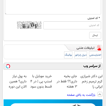
* کد امنیتی
اعتبارسنجی
دیزل ژنراتور
بوکینگ
از سراسر وب
این دکتر شیرازی
جای بخیه
خرید موبایل با
به پول نیاز
کرم ترمیم زخم
داری؟؟ فقط در
اسنپ پی | در ۴
داری؟ همین
ایرانی را
3 هفته
قسط بدون سود
الان این دوره
ساخت!!!
ترمیمش کن!😍
و کارمزد!
رایگان رو شرکت
بازگشت به بالای صفحه
کن تا دیر نشده!