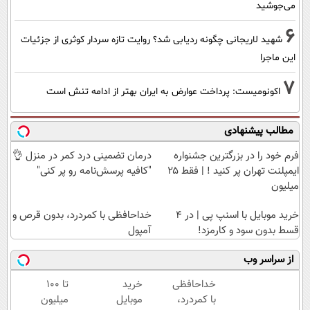
می‌جوشید
6
شهید لاریجانی چگونه ردیابی شد؟ روایت تازه سردار کوثری از جزئیات
این ماجرا
7
اکونومیست: پرداخت عوارض به ایران بهتر از ادامه تنش است
مطالب پیشنهادی
فرم خود را در بزرگترین جشنواره
درمان تضمینی درد کمر در منزل 👌
ایمپلنت تهران پر کنید ! | فقط ۲۵
"کافیه پرسش‌نامه رو پر کنی"
میلیون
خرید موبایل با اسنپ پی | در ۴
خداحافظی با کمردرد، بدون قرص و
قسط بدون سود و کارمزد!
آمپول
از سراسر وب
خداحافظی
خرید
تا 100
با کمردرد،
موبایل
میلیون