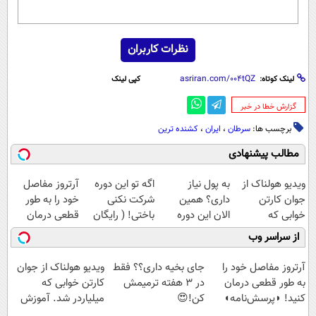
نظرات کاربران
لینک کوتاه:
کپی لینک
‌گزارش خطا در خبر
برچسب ها:
سرطان
،
ایران
،
کشنده ترین
مطالب پیشنهادی
ویدیو هولناک از
به پول نیاز
اگه تو این دوره
آرتروز مفاصل
جوان کارتن
داری؟ همین
شرکت نکنی
خود را به طور
خوابی که
الان این دوره
باختی! ( رایگان
قطعی درمان
میلیاردر شد.
رایگان رو شرکت
آموزش ببین
کنید!
از سراسر وب
آموزش رایگان
کن تا دیر نشده!
پولدار شی)
◗پرسش‌نامه◖
آرتروز مفاصل خود را
جای بخیه داری؟؟ فقط
ویدیو هولناک از جوان
به طور قطعی درمان
در 3 هفته ترمیمش
کارتن خوابی که
کنید! ◗پرسش‌نامه◖
کن!😍
میلیاردر شد. آموزش
رایگان