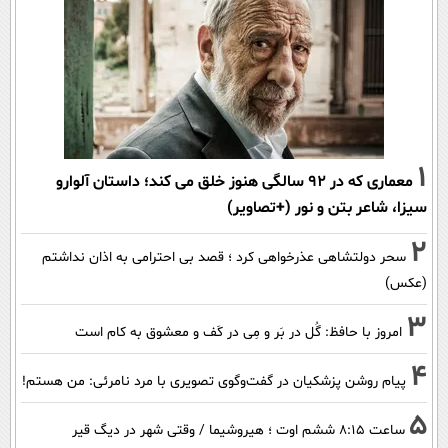
1
معماری که در 92 سالگی هنوز خلق می کند؛ داستان آلوارو
سیزا، شاعر بتن و نور (+تصاویر)
2
سحر دولتشاهی عذرخواهی کرد ؛ قصد بی احترامی به اذان نداشتم
(عکس)
3
امروز با حافظ: گُل در بَر و مِی در کَف و معشوق به کام است
4
پیام روشن پزشکیان در گفت‌و‌گوی تصویری با مرد نامرئی: من هستم!
5
ساعت ۸:۱۵ ششم اوت ؛ هیروشیما / وقتی شهر در دیگ قیر