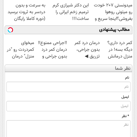
میدونستی 207 خودت
این دکتر شیرازی کرم
به سرعت و بدون
رو میتونی روهوا
ترمیم زخم ایرانی را
دردسر به ثروت برسید
بفروشی؟اینجا سریع و
ساخت!!!
(دوره کاملا رایگان
راحت بفروش
پولسازی)
مطالب پیشنهادی
کمر درد داری؟
درمان درد کمر
‼️جراحی ممنوع‼️
میخوای
دیگه بسه! در
بدون جراحی،
درمان کمر درد
کمردردت رو "در
منزل درمانش
تزریق ◀
بدون جراحی و
منزل" درمان
کن
پرسش‌نامه رو پر
دوره نقاهت
کنی؟ (◂فیلم +
نظر شما
(◀پرسش‌نامه)
کن ▶
◂پرسش‌نامه)
نام
ایمیل
* نظر