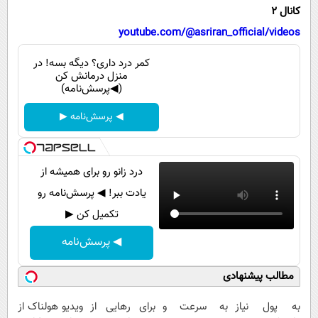
پیامک
سرگرمی
کانال 2
روانشناسی
youtube.com/@asriran_official/videos
فناوری
آشپزی
گوناگون
کمر درد داری؟ دیگه بسه! در
منزل درمانش کن
دانلود
حوادث
(◀پرسش‌نامه)
محیط زیست
◀ پرسش‌نامه ▶
سلامت
فرهنگی
درد زانو رو برای همیشه از
بین الملل
یادت ببر! ◀ پرسش‌نامه رو
تکمیل کن ▶
اجتماعی
◀ پرسش‌نامه
حیات وحش
سیاست خارجی
مطالب پیشنهادی
به پول نیاز
به سرعت و
برای رهایی از
ویدیو هولناک از