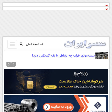
باز
نسخه اصلی
و
صفحه اول
دسته‌موتور خراب چه ارتباطی با تقه گیربکس دارد؟
بسته
تماس با ما
کردن
آرشیو
منو
جستجو
نظرسنجی
آب و هوا
اوقات شرعی
پیوند ها
سواد زندگی