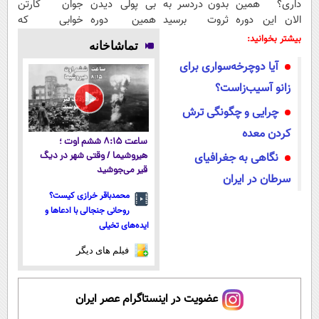
داری؟ همین
بدون دردسر به
بی پولی دیدن
جوان کارتن
الان این دوره
ثروت برسید
همین دوره
خوابی که
رایگان رو شرکت
(دوره کاملا
رایگان کافیه!
میلیاردر شد.
بیشتر بخوانید:
تماشاخانه
کن تا دیر
رایگان
(شمارتو وارد
آموزش رایگان
آیا دوچرخه‌سواری برای
نشده!
پولسازی)
کن)
زانو آسیب‌زاست؟
چرایی و چگونگی ترش
کردن معده
ساعت ۸:۱۵ ششم اوت ؛
نگاهی به جغرافیای
هیروشیما / وقتی شهر در دیگ
قیر می‌جوشید
سرطان در ایران
محمدباقر خرازی کیست؟
روحانی جنجالی با ادعاها و
ایده‌های تخیلی
فیلم های دیگر
عضویت در اینستاگرام عصر ایران