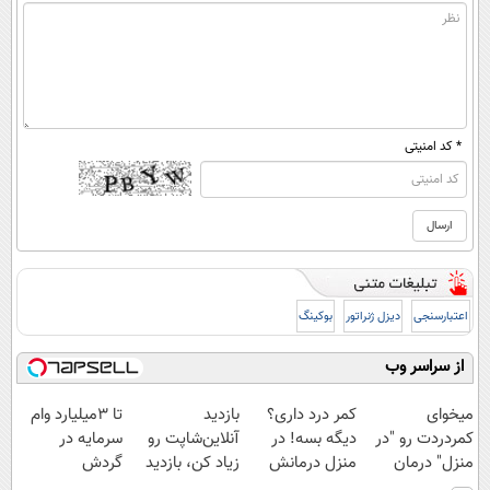
* کد امنیتی
اعتبارسنجی
دیزل ژنراتور
بوکینگ
از سراسر وب
میخوای
کمر درد داری؟
بازدید
تا 3میلیارد وام
کمردردت رو "در
دیگه بسه! در
آنلاین‌شاپت رو
سرمایه در
منزل" درمان
منزل درمانش
زیاد کن، بازدید
گردش
کنی؟ (◂فیلم +
کن
بالاتر = درآمد
فروشندگان =>