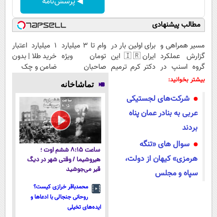
◀ پرسش‌نامه
مطالب پیشنهادی
مسیر همراهی و
برای اولین بار در
وام تا ۳ میلیارد
۱ میلیارد اعتبار
گزارش عملکرد
ایران🇮🇷 این
تومان ویژه
خرید طلا | بدون
گروه اسنپ در
دکتر کرم ترمیم
صاحبان
ضامن و چک
۱۴۰۴
کننده 23 روزه
فروشگاه‌های
بیشتر بخوانید:
تماشاخانه
ساخت!
آنلاین و
شرکت‌های لجستیکی
حضوری
عربی به بنادر عمان پناه
بردند
سوال های «تنگه
ساعت ۸:۱۵ ششم اوت ؛
هرمزی» کیهان از دولت،
هیروشیما / وقتی شهر در دیگ
قیر می‌جوشید
سپاه و مجلس
محمدباقر خرازی کیست؟
روحانی جنجالی با ادعاها و
ایده‌های تخیلی