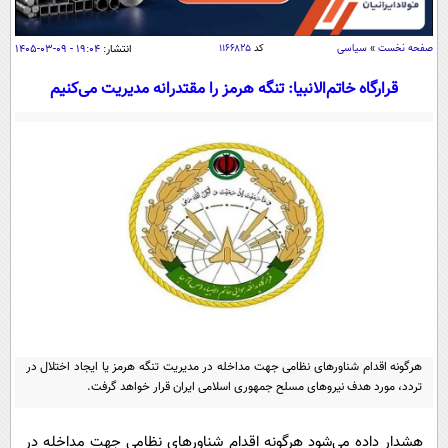
سیاسی
اقتصاد
صفحه نخست
»
سیاسی
کد
۱۱۶۶۸۲۵
انتشار:
۱۹:۰۴ - ۰۹-۰۳-۱۴۰۵
جامعه
اقتصادی
قرارگاه خاتم‌الانبیا:‌ تنگه هرمز را مقتدرانه مدیریت می‌کنیم
ورزشی
اجتماعی
خودرو
بین الملل
حوادث
فرهنگ و هنر
سیاست خارجی
سلامت
علم و دانش
یک برش دانایی
قرآن
فناوری و It
محیط زیست
گوناگون
علمی
سفر و تفریح
فیلم
سرگرمی
اخبار کریپتو
عصر ایران 2
اقتصاد
باشگاه مغز
هرگونه اقدام شناورهای نظامی جهت مداخله در مدیریت تنگه هرمز یا ایجاد اختلال در
آموزش زبان
خواندنی ها و دیدنی ها
ورزش
مجله تصویری سلاح
تردد، مورد هدف نیروهای مسلح جمهوری اسلامی ایران قرار خواهد گرفت.
داستان کوتاه
سیاست
هشدار داده می‌شود هرگونه اقدام شناورهای نظامی جهت مداخله در