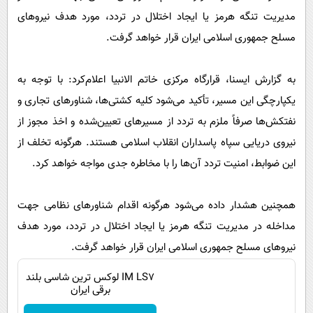
پیامک
سرگرمی
مدیریت تنگه هرمز یا ایجاد اختلال در تردد، مورد هدف نیروهای
روانشناسی
فناوری
مسلح جمهوری اسلامی ایران قرار خواهد گرفت.
آشپزی
گوناگون
به گزارش ایسنا، قرارگاه مرکزی خاتم الانبیا اعلام‌کرد: با توجه به
دانلود
حوادث
یکپارچگی این مسیر، تأکید می‌شود کلیه کشتی‌ها، شناورهای تجاری و
محیط زیست
نفتکش‌ها صرفاً ملزم به تردد از مسیرهای تعیین‌شده و اخذ مجوز از
سلامت
نیروی دریایی سپاه پاسداران انقلاب اسلامی هستند. هرگونه تخلف از
این ضوابط، امنیت تردد آن‌ها را با مخاطره جدی مواجه خواهد کرد.
فرهنگی
بین الملل
همچنین هشدار داده می‌شود هرگونه اقدام شناورهای نظامی جهت
اجتماعی
مداخله در مدیریت تنگه هرمز یا ایجاد اختلال در تردد، مورد هدف
حیات وحش
نیروهای مسلح جمهوری اسلامی ایران قرار خواهد گرفت.
سیاست خارجی
IM LS7 لوکس ترین شاسی بلند
برقی ایران