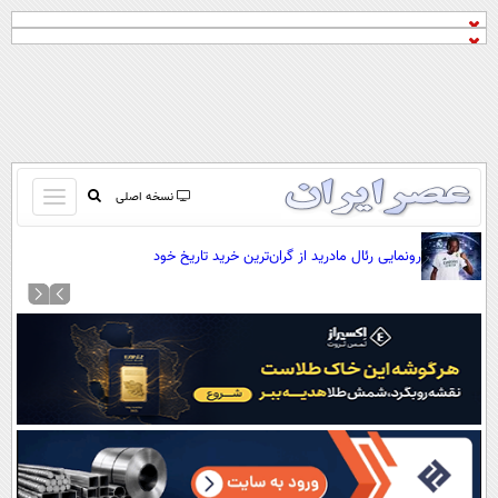
باز
نسخه اصلی
و
صفحه اول
بسته
رونمایی رئال مادرید از گران‌ترین خرید تاریخ خود
تماس با ما
کردن
آرشیو
منو
جستجو
نظرسنجی
آب و هوا
اوقات شرعی
پیوند ها
سواد زندگی