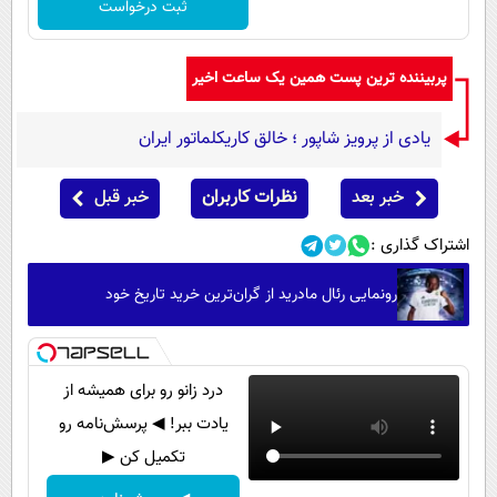
ثبت درخواست
پربیننده ترین پست همین یک ساعت اخیر
یادی از پرویز شاپور ؛ خالق کاریکلماتور ایران
خبر بعد
نظرات کاربران
خبر قبل
اشتراک گذاری :
رونمایی رئال مادرید از گران‌ترین خرید تاریخ خود
درد زانو رو برای همیشه از
یادت ببر! ◀ پرسش‌نامه رو
تکمیل کن ▶