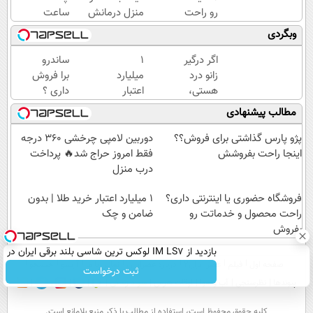
رو راحت
منزل درمانش
ساعت
بفروش (
کن
و با
وبگردی
ثبت
(◀پرسش‌نامه)
یکبار
درخواست
مراجعه
اگر درگیر
۱
ساندرو
فروش)
به
زانو درد
میلیارد
برا فروش
خودرو45
هستی،
اعتبار
داری ؟
همین حالا
خرید
ما
مطالب پیشنهادی
پرسش‌نامه
طلا |
خریداریم
رو پرکن!
بدون
، راحت
پژو پارس گذاشتی برای فروش؟؟
دوربین لامپی چرخشی 360 درجه
ضامن
بفروشش
اینجا راحت بفروشش
فقط امروز حراج شد🔥 پرداخت
و چک
درب منزل
فروشگاه حضوری یا اینترنتی داری؟
۱ میلیارد اعتبار خرید طلا | بدون
راحت محصول و خدماتت رو
ضامن و چک
بفروش
بازدید از IM LS7 لوکس ترین شاسی بلند برقی ایران در
صفحه اول
فیلم
عصر ایران۲
درباره عصرایران
تماس با ما
آرشیو
جستجو
باشگاه انقلاب
ثبت درخواست
پیوندها
نظرسنجی
آب و هوا
اوقات شرعی
سواد زندگی
كليه حقوق محفوظ است، استفاده از مطالب با ذكر منبع بلامانع است.