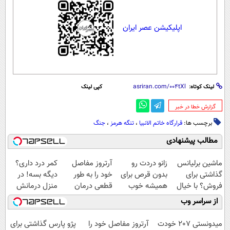
اپلیکیشن عصر ایران
لینک کوتاه:
کپی لینک
‌گزارش خطا در خبر
برچسب ها:
قرارگاه خاتم الانبیا
،
تنگه هرمز
،
جنگ
مطالب پیشنهادی
ماشین برلیانس
زانو دردت رو
آرتروز مفاصل
کمر درد داری؟
گذاشتی برای
بدون قرص برای
خود را به طور
دیگه بسه! در
فروش؟ با خیال
همیشه خوب
قطعی درمان
منزل درمانش
راحت بفروش
کن! (قدم اول،
کنید!
کن
از سراسر وب
پرسش‌نامه)
◗پرسش‌نامه◖
(◀پرسش‌نامه)
میدونستی 207 خودت
آرتروز مفاصل خود را
پژو پارس گذاشتی برای