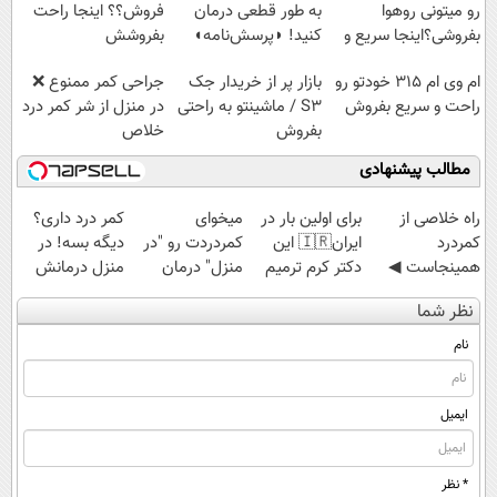
رو میتونی روهوا
به طور قطعی درمان
فروش؟؟ اینجا راحت
بفروشی؟اینجا سریع و
کنید! ◗پرسش‌نامه◖
بفروشش
راحت بفروش
ام وی ام 315 خودتو رو
بازار پر از خریدار جک
جراحی کمر ممنوع ❌
راحت و سریع بفروش
S3 / ماشینتو به راحتی
در منزل از شر کمر درد
بفروش
خلاص
شوید◂پرسش‌نامه
مطالب پیشنهادی
‌راه خلاصی از
برای اولین بار در
میخوای
کمر درد داری؟
کمردرد
ایران🇮🇷 این
کمردردت رو "در
دیگه بسه! در
همینجاست ◀
دکتر کرم ترمیم
منزل" درمان
منزل درمانش
فقط کافیه فرم
کننده 23 روزه
کنی؟ (◂فیلم +
کن
نظر شما
رو پر کنی!
ساخت!
◂پرسش‌نامه)
(◀پرسش‌نامه)
نام
ایمیل
* نظر