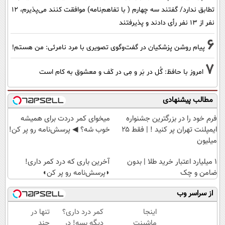
تطابق ندارد/ گفتند سه چهارم ( با تفاهم‌نامه) موافقت کنند می‌پذیرم، 12
نفر از 13 نفر رأی دادند و پذیرفتند
6
پیام روشن پزشکیان در گفت‌و‌گوی تصویری با مرد نامرئی: من هستم!
7
امروز با حافظ: گُل در بَر و مِی در کَف و معشوق به کام است
مطالب پیشنهادی
فرم خود را در بزرگترین جشنواره
میخوای کمر دردت برای همیشه
ایمپلنت تهران پر کنید ! | فقط ۲۵
خوب شه؟ ◀ پرسش‌نامه رو پر کن!
میلیون
۱ میلیارد اعتبار خرید طلا | بدون
آخرین باری که درد کمر داری!
ضامن و چک
◗پرسش‌نامه رو پر کن◖
از سراسر وب
اینجا
کمر درد داری؟
تنها در
ماشینت
دیگه بسه! در
چند