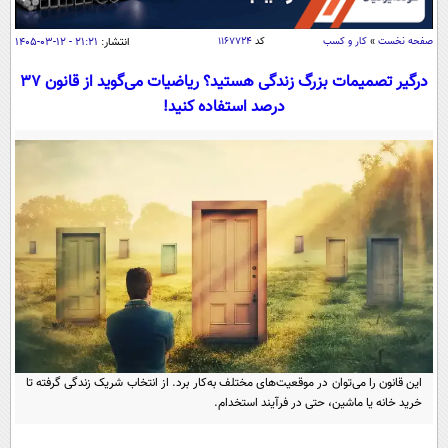
سیاسی
اقتصاد
صفحه نخست
»
کار و کسب
کد
۱۱۶۷۷۲۴
انتشار:
۲۱:۲۱ - ۱۲-۰۳-۱۴۰۵
جامعه
اقتصادی
درگیر تصمیمات بزرگ زندگی هستید؟ ریاضیات می‌گوید از قانون ۳۷
درصد استفاده کنید!
ورزشی
اجتماعی
خودرو
بین الملل
حوادث
فرهنگ و هنر
سیاست خارجی
سلامت
علم و دانش
یک برش دانایی
قرآن
فناوری و It
محیط زیست
گوناگون
علمی
سفر و تفریح
فیلم
سرگرمی
اخبار کریپتو
عصر ایران 2
اقتصاد
باشگاه مغز
آموزش زبان
خواندنی ها و دیدنی ها
این قانون را می‌توان در موقعیت‌های مختلف به‌کار برد. از انتخاب شریک زندگی گرفته تا
ورزش
مجله تصویری سلاح
خرید خانه یا ماشین، حتی در فرآیند استخدام.
داستان کوتاه
سیاست