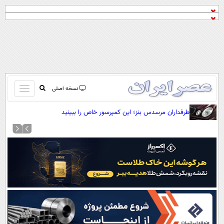
باز
نسخه اصلی
و
صفحه اول
طرفداران مرسدس بنز؛ این کمپرسور خاص را ببینید
بسته
تماس با ما
کردن
آرشیو
منو
جستجو
نظرسنجی
آب و هوا
اوقات شرعی
پیوند ها
سواد زندگی