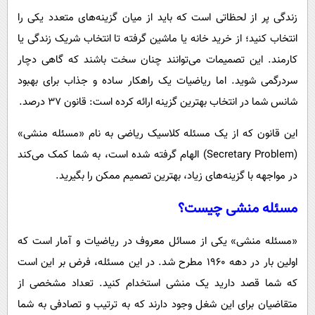
پیامک
سرگرمی
زندگی پر از لحظاتی است که باید از میان گزینه‌های متعدد یکی را
روانشناسی
فناوری
انتخاب کنید؛ از خرید خانه یا ماشین گرفته تا انتخاب شریک زندگی یا
آشپزی
کارمند. این تصمیمات می‌توانند چنان سخت باشند که گاهی دچار
گوناگون
سردرگمی شوید. اما ریاضیات یک راهکار ساده و جذاب برای بهبود
دانلود
حوادث
شانس شما در انتخاب بهترین گزینه ارائه کرده است: قانون ۳۷ درصد.
محیط زیست
این قانون که از یک مسئله کلاسیک ریاضی به نام «مسئله منشی»
سلامت
(Secretary Problem) الهام گرفته شده است، به شما کمک می‌کند
فرهنگی
در مواجهه با گزینه‌های زیاد، بهترین تصمیم ممکن را بگیرید.
بین الملل
مسئله منشی چیست؟
اجتماعی
«مسئله منشی» یکی از مسائل معروف در ریاضیات و آمار است که
حیات وحش
اولین بار در دهه ۱۹۶۰ مطرح شد. در این مسئله، فرض بر این است
سیاست خارجی
که شما قصد دارید یک منشی استخدام کنید. تعداد مشخصی از
متقاضیان برای این شغل وجود دارند که به ترتیب و تصادفی به شما