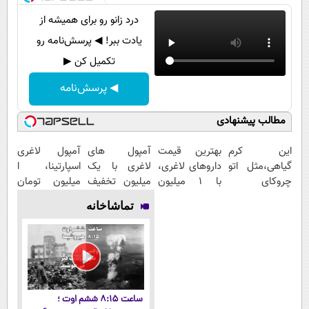
درد زانو رو برای همیشه از
یادت ببر! ◀ پرسش‌نامه رو
تکمیل کن ▶
◀ پرسش‌نامه
مطالب پیشنهادی
این کرم
بهترین قیمت
آمپول های
آمپول لاغری
گیاهی،مثل اتو
داروهای لاغری،
لاغری با یک
اسپارتینا، ا
چروکای
با ۱ میلیون
میلیون تخفیف
میلیون تومان
پوستتوصاف
تخفیف و ارسال
| ارسال از
ارزان‌تر از
تماشاخانه
میکنه!50%تخفیف
از داروخانه‌
داروخانه های
همه‌جا!
معتبر
ساعت ۸:۱۵ ششم اوت ؛