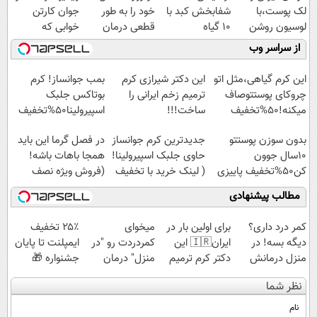
لک پوست،با
شفابخش کبد با
خود را به طور
جوان کارتن
لوسیون روشن
10 گیاه
قطعی درمان
خوابی که
کننده ویتامین c!
موثر(تخفیف تا
کنید!
میلیاردر شد.
از سراسر وب
امشب)
◗پرسش‌نامه◖
آموزش رایگان
این کرم گیاهی،مثل اتو
این دکتر شیرازی کرم
بمب جوانساز! کرم
چروکای پوستتوصاف
ترمیم زخم ایرانی را
بوتاکس جلبک
میکنه!50%تخفیف
ساخت!!!
اسپیرولینا50%تخفیف
بدون سوزن پوستتو
جدیدترین کرم جوانساز
در فصل گرما این باید
10سال جوون
حاوی جلبک اسپیرولینا!
همجا باهات باشه!
کن50%تخفیف پاییزی
( لینک خرید با تخفیف
(فروش ویژه نصف
ویژه)
قیمت بازار)
مطالب پیشنهادی
کمر درد داری؟
برای اولین بار در
میخوای
۲۵٪ تخفیف
دیگه بسه! در
ایران🇮🇷 این
کمردردت رو "در
ایمپلنت تا پایان
منزل درمانش
دکتر کرم ترمیم
منزل" درمان
جشنواره 🎁
کن
کننده 23 روزه
کنی؟ (◂فیلم +
نظر شما
(◀پرسش‌نامه)
ساخت!
◂پرسش‌نامه)
نام