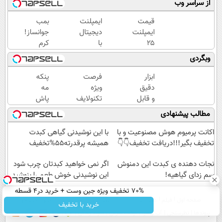
از سراسر وب
قیمت
ایمپلنت
بمب
ایمپلنت
دیجیتال
جوانساز!
۲۵
با
کرم
میلیون
گارانتی
بوتاکس
وبگردی
+
15
جلبک
روکش
ساله،
اسپیرولینا50%تخفیف
ابزار
فرصت
پنکه
رایگان
اقساط
دقیق
ویژه
مه
12ماهه
و قابل
تکنولایف
پاش
بدون
اعتماد
برای وام،
دو
مطالب پیشنهادی
چک و
برای
150
طبقه
ضامن
اندازه
میلیون با
شارژی
اکانت پرمیوم هوش مصنوعیت و با
با این نوشیدنی گیاهی کبدت
گیری
یک چک
(
تخفیف بگیر!!!دریافت تخفیف👇👇
همیشه پرقدرته55%تخفیف
فشار
ارسال
خون
نجات دهنده ی کبدت این دمنوش
به
اگر نمی خواهید کبدتان چرب شود
سم زدای گیاهیه!
در
سراسر
این نوشیدنی خوش طعم را بنوشید
خانه
کشور)
70% تخفیف ویژه جین وست + خرید در4 قسطه
(نصف
صفحه اول
فیلم
عصر ایران۲
درباره عصرایران
تماس با ما
آرشیو
جستجو
خرید با تخفیف
قیمت)
پیوندها
نظرسنجی
آب و هوا
اوقات شرعی
سواد زندگی