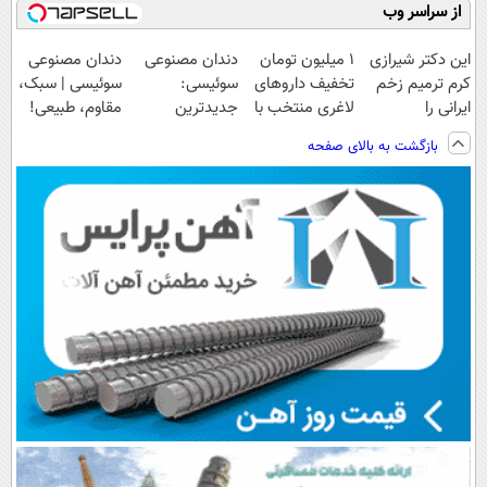
از سراسر وب
این دکتر شیرازی
۱ میلیون تومان
دندان مصنوعی
دندان مصنوعی
کرم ترمیم زخم
تخفیف داروهای
سوئیسی:
سوئیسی | سبک،
ایرانی را
لاغری منتخب با
جدیدترین
مقاوم، طبیعی!
ساخت!!!
ارسال از
فناوری اروپا،
ویزیت
بازگشت به بالای صفحه
داروخانه نزدیکت
سبک و مقاوم |
رایگان+پرداخت
پرداخت قسطی
اقساطی😍