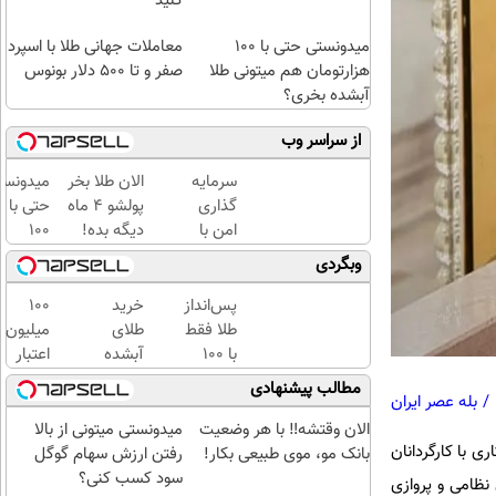
کنید
میدونستی حتی با ۱۰۰
معاملات جهانی طلا با اسپرد
هزارتومان هم میتونی طلا
صفر و تا ۵۰۰ دلار بونوس
آبشده بخری؟
از سراسر وب
سرمایه
الان طلا بخر
میدونست
گذاری
پولشو 4 ماه
حتی با
امن با
دیگه بده!
۱۰۰
طلا و
سرمایه‌گذاری
هزارتوما
وبگردی
نقره
طلا با اقساط
هم
دیجی
بی‌بهره
میتونی
پس‌انداز
خرید
100
کالا
طلا آبش
طلا فقط
طلای
میلیون
بخری؟
با ۱۰۰
آبشده
اعتبار
هزارتومان
حتی با
خرید
مطالب پیشنهادی
/
بله عصر ایران
(امن و
۱۰۰هزارتومان
طلای
راحت)
آب
الان وقتشه‼️ با هر وضعیت
میدونستی میتونی از بالا
ی‌اش همکاری با کارگردانان
شده
بانک مو، موی طبیعی بکار!
رفتن ارزش سهام گوگل
بگیر
سود کسب کنی؟
نظامی و پروازی