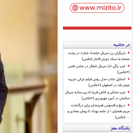
در حاشیه
بازیگران زن سریال «بامداد خمار» در پشت
صحنه به سبک دوران قاجار (عکس)
تیپ رنگی تارا سریال شغال در جشن نفس
(+عکس)
استایل جالب مدل روس فیلم ایرانی جزیره
جیمز باند در اصفهان (+عکس)
تیپ مشکی و خاص فریبا نادری ستاره سریال
ستایش در آیین مهرورزی (+عکس)
دریغ و افسوس هنرمندان برای درگذشت
مریم همتیان ؛ از حامد بهداد تا پیمان معادی و
... (عکس)
باشگاه مغز