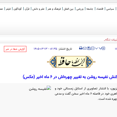
سیاسی
اقتصاد
جامعه
ورزشی
بین الملل
فرهنگ و هنر
علم و دانش
قرآن
گوناگون
فیلم
عصر 
رتیبات تنگه هرمز در آستانه نهایی شدن است
‍‍‍ پ
پ
تاریخ انتشار:
۰۷:۳۵ - ۱۳-۰۳-۱۴۰۵
۱
‌گزارش خطا در خبر
نش نفیسه روشن به تغییر چهره‌اش در ۶ ماه اخیر (عکس)
زیون، با انتشار تصاویری از استایل زمستانی خود و
مقایسه آن با چهره امروزش، از تغییرات ظاهری خود در فاصله ۶ ماه اخیر سخن گفت و مدعی
چهره شده است.