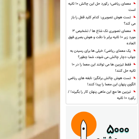
معمای ریاضی؛ رکورد حل این چالش 10 ثانیه
است
تست هوش تصویری: کدام کلید قفل را باز
می کند؟
معمای تصویری تک شاخ ها / تشخیص 3
مورد زیر 10 ثانیه برابر با دقت و هوش بصری فوق
العاده
یک معمای ریاضی/ خیلی ها برای رسیدن به
جواب دچار چالش می شوند، شما چطور؟
فقط تیزبین ها می توانند این معما را در 10
ثانیه حل کنند!
تست هوش چالش برانگیز: نابغه های ریاضی
الگوی پنهان این معما را پیدا کنند!
تیزبین ها مچ این ماهی پنهان کار را بگیرند! /
رکورد 10 ثانیه