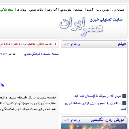
صفحه اول
تماس با ما
آرشیو
جستجو
نظرسنجی
آب و هوا
اوقات شرعی
پیوند ها
سواد زندگی
فیلم
بیشتر »»
غریب آبادی: تفاهم ایران و عمان درباره ت
صفحه نخست
»
فرهنگی/هنری
کد خبر
۱۶۷۷۶۶
واک
مردی که از سوئد تا لهستان شنا کرد!
نفیسه روشن، بازیگر باسابقه سینما و تلوی
مبتلایان به آسم و آلرژی از این غذا‌ها دوری
شد که در این مدت کوتاه دچار شکستگی 
کنند
آموزش زبان انگلیسی
بیشتر »»