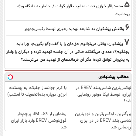
5
محمدباقر خرازی تحت تعقیب قرار گرفت / احضار به دادگاه ویژه
روحانیت
6
واکنش پزشکیان به شایعه تهدید رهبری توسط رئیس‌جمهور
7
پزشکیان: وقتی می‌توانیم حق‌مان را با گفت‌وگو بگیریم، چرا باید
بجنگیم؟/ عده‌ای می‌گفتند فلانی در آن جلسه تهدید کرده و دیگران را وادار
به پذیرش توافق کرده؛ مگر آن فرماندهان از تهدید من می‌ترسند؟
مطالب پیشنهادی
لوکس‌ترین شاسی‌بلند EREV در
با کرم جوانساز جلبک، به پوستت،
ایران، توسط نیکا موتور رونمایی
انرژی دوباره بده(تخفیف تا امشب)
شد!
بزرگترین، لوکس‌ترین و قوی‌ترین
رونمایی از IM LS9، پرچم‌دار
شاسی بلند EREV در در ایران
فوق‌لوکس EREV وارد بازار ایران
رونمایی شد
شد