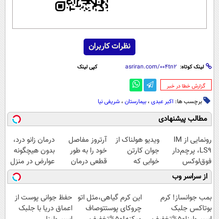
نظرات کاربران
لینک کوتاه:
کپی لینک
‌گزارش خطا در خبر
برچسب ها:
اکبر عبدی
،
بیمارستان
،
شریفی نیا
مطالب پیشنهادی
رونمایی از IM
ویدیو هولناک از
آرتروز مفاصل
درمان زانو درد،
LS9، پرچم‌دار
جوان کارتن
خود را به طور
بدون هیچگونه
فوق‌لوکس
خوابی که
قطعی درمان
عوارض در منزل
EREV وارد بازار
میلیاردر شد.
کنید!
(◂پرسش‌نامه)
از سراسر وب
ایران شد
آموزش رایگان
◗پرسش‌نامه◖
بمب جوانساز! کرم
این کرم گیاهی،مثل اتو
حفظ جوانی پوست از
بوتاکس جلبک
چروکای پوستتوصاف
اعماق دریا با جلبک