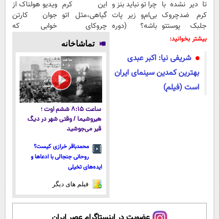
تا دیر نشده با
چرا تو نباید بنز و
این کرم
ویدیو هولناک از
کرم ضدچروک
بی‌ام‌و زیر پات
گیاهی،مثل اتو
جوان کارتن
جلبک پوستتو
باشه؟ (دوره
چروکای
خوابی که
صاف و آینه ای
رایگان درآمد
پوستتوصاف
میلیاردر شد.
بیشتر بخوانید:
تماشاخانه
کن!
میلیاردی)
میکنه!50%تخفیف
آموزش رایگان
شریفی نیا: اکبر عبدی
بهترین کمدین سینمای ایران
است (فیلم)
ساعت ۸:۱۵ ششم اوت ؛
هیروشیما / وقتی شهر در دیگ
قیر می‌جوشید
محمدباقر خرازی کیست؟
روحانی جنجالی با ادعاها و
ایده‌های تخیلی
فیلم های دیگر
عضویت در اینستاگرام عصر ایران