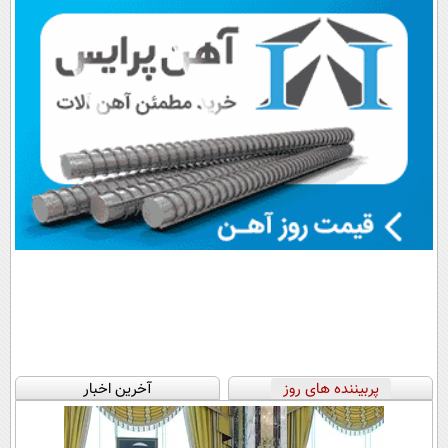
پرداخت قسطی
اقساطی😍
📍تهران
پربیننده های روز
آخرین اخبار