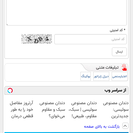
* کد امنیتی
اعتبارسنجی
دیزل ژنراتور
بوکینگ
از سراسر وب
دندان مصنوعی
دندان مصنوعی
دندان مصنوعی
آرتروز مفاصل
سوئیسی:
سوئیسی | سبک،
سبک و مقاوم
خود را به طور
جدیدترین
مقاوم، طبیعی!
می‌خوای؟
قطعی درمان
فناوری اروپا،
ویزیت
پرداخت اقساطی
کنید!
بازگشت به بالای صفحه
سبک و مقاوم |
رایگان+پرداخت
هم داریم!😍 |
◗پرسش‌نامه◖