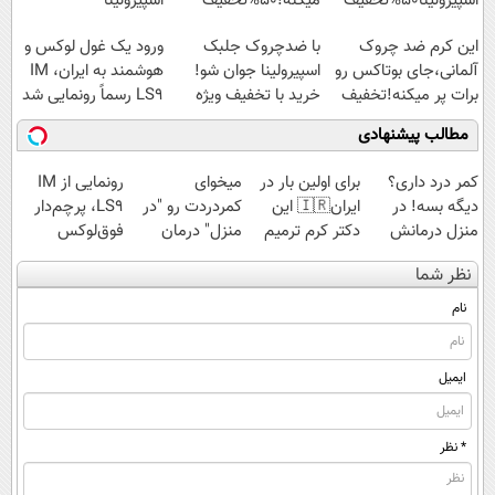
اسپیرولینا50%تخفیف
میکنه!50%تخفیف
اسپیرولینا
این کرم ضد چروک
با ضدچروک جلبک
ورود یک غول لوکس و
آلمانی،جای بوتاکس رو
اسپیرولینا جوان شو!
هوشمند به ایران، IM
برات پر میکنه!تخفیف
خرید با تخفیف ویژه
LS9 رسماً رونمایی شد
تا امشب
مطالب پیشنهادی
کمر درد داری؟
برای اولین بار در
میخوای
رونمایی از IM
دیگه بسه! در
ایران🇮🇷 این
کمردردت رو "در
LS9، پرچم‌دار
منزل درمانش
دکتر کرم ترمیم
منزل" درمان
فوق‌لوکس
کن
کننده 23 روزه
کنی؟ (◂فیلم +
EREV وارد بازار
نظر شما
(◀پرسش‌نامه)
ساخت!
◂پرسش‌نامه)
ایران شد
نام
ایمیل
* نظر