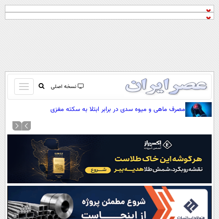
باز
نسخه اصلی
و
صفحه اول
مصرف ماهی و میوه سدی در برابر ابتلا به سکته مغزی
بسته
تماس با ما
کردن
آرشیو
منو
جستجو
نظرسنجی
آب و هوا
اوقات شرعی
پیوند ها
سواد زندگی