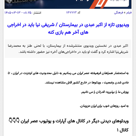
سیاسی
اقتصاد
فیلم
»
فرهنگی
کد
۱۱۶۷۷۷۲
انتشار:
۰۸:۲۵ - ۱۳-۰۳-۱۴۰۵
جامعه
اقتصادی
ویدیوی تازه از اکبر عبدی در بیمارستان / شریفی نیا باید در اخراجی
های آخر هم بازی کنه
ورزشی
اجتماعی
خودرو
بین الملل
حوادث
اکبر عبدی در نخستین ویدیوی منتشرشده از بیمارستان، با لحنی طنز به محمدرضا
شریفی‌نیا اشاره کرد و گفت او باید در «اخراجی‌های آخر» نیز حضور داشته باشد.
فرهنگ و هنر
سیاست خارجی
سلامت
علم و دانش
یک برش دانایی
به استحضار همراهان فرهیخته عصر ایران می رسانیم به دلیل محدودیت های اینترنت در ایران ، تا
قرآن
فناوری و It
محیط زیست
عادی شدن وضعیت ، ویدئوها در خارج کشور قابل مشاهده نیستند.
گوناگون
علمی
سفر و تفریح
پوزش ما را بپذیرید؛ قدرتان را می دانیم.
فیلم
سرگرمی
اخبار کریپتو
عصر ایران 2
اقتصاد
باشگاه مغز
به امید روزهای خوب برای ایران عزیزمان.
آموزش زبان
خواندنی ها و دیدنی ها
ورزش
مجله تصویری سلاح
ویدئوهای دیدنی دیگر در کانال های آپارات و یوتیوب عصر ایران 👇👇👇
داستان کوتاه
سیاست
کانال 1