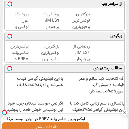
از سراسر وب
بزرگترین،
رونمایی از
ورود یک
لوکس‌ترین
IM LS9،
غول
و قوی‌ترین
پرچم‌دار
لوکس و
شاسی بلند
فوق‌لوکس
هوشمند
وبگردی
EREV در
EREV
به ایران،
در ایران
وارد بازار
IM LS9
رونمایی از
بزرگترین،
لوکس‌ترین
رونمایی
ایران شد
رسماً
IM LS9،
لوکس‌ترین
شاسی‌بلند
شد
رونمایی
پرچم‌دار
و قوی‌ترین
EREV در
شد
فوق‌لوکس
شاسی بلند
ایران،
مطالب پیشنهادی
EREV
EREV در
توسط نیکا
وارد بازار
در ایران
موتور
اگه انتخابت کبد سالم و عمر
با این نوشیدنی گیاهی کبدت
ایران شد
رونمایی
رونمایی
طولانیه دمنوش کبد
همیشه پرقدرته55%تخفیف
شد
شد!
امروز55%تخفیف داره
پاکسازی و سم زدایی کامل کبد با
اگر نمی خواهید کبدتان چرب شود
این نوشیدنی گیاهی55%تخفیف
این نوشیدنی خوش طعم را بنوشید
لوکس‌ترین شاسی‌بلند EREV در ایران، توسط نیکا
صفحه اول
فیلم
عصر ایران۲
درباره عصرایران
تماس با ما
آرشیو
جستجو
موتور رونمایی شد!
اطلاعات بیشتر..