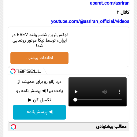
پیامک
aparat.com/asriran
سرگرمی
کانال 2
روانشناسی
فناوری
youtube.com/@asriran_official/videos
آشپزی
گوناگون
لوکس‌ترین شاسی‌بلند EREV در
دانلود
حوادث
ایران، توسط نیکا موتور رونمایی
شد!
محیط زیست
اطلاعات بیشتر..
سلامت
فرهنگی
درد زانو رو برای همیشه از
بین الملل
یادت ببر! ◀ پرسش‌نامه رو
اجتماعی
تکمیل کن ▶
حیات وحش
◀ پرسش‌نامه
سیاست خارجی
مطالب پیشنهادی