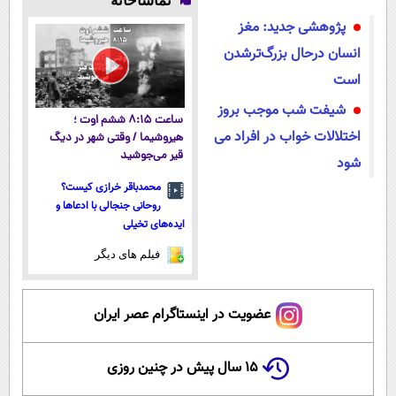
تماشاخانه
میکنه!50%تخفیف
داروخانه های
داروخانه
همه‌جا بخر!
پژوهشی جدید: مغز
معتبر
نزدیکت
انسان درحال بزرگ‌ترشدن
است
شیفت شب موجب بروز
ساعت ۸:۱۵ ششم اوت ؛
اختلالات خواب در افراد می
هیروشیما / وقتی شهر در دیگ
قیر می‌جوشید
شود
محمدباقر خرازی کیست؟
روحانی جنجالی با ادعاها و
ایده‌های تخیلی
فیلم های دیگر
عضویت در اینستاگرام عصر ایران
۱۵ سال پیش در چنین روزی