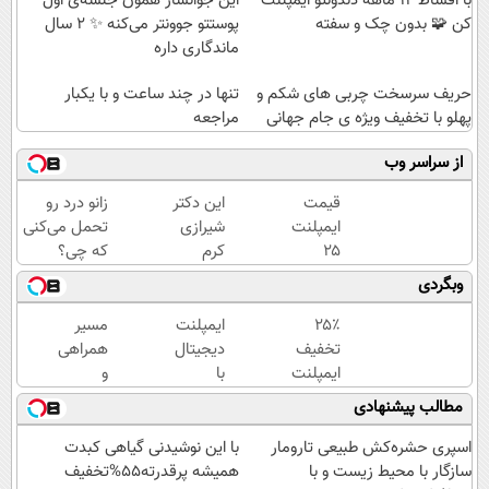
با اقساط 12 ماهه دندونتو ایمپلنت
این جوانساز همون جلسه‌ی اول
کن 🧩 بدون چک و سفته
پوستتو جوونتر می‌کنه ✨ 2 سال
ماندگاری داره
حریف سرسخت چربی های شکم و
تنها در چند ساعت و با یکبار
پهلو با تخفیف ویژه ی جام جهانی
مراجعه
از سراسر وب
قیمت
این دکتر
زانو درد رو
ایمپلنت
شیرازی
تحمل می‌کنی
۲۵
کرم
که چی؟
میلیون
ترمیم
راه‌حلش
وبگردی
+
زخم
همین‌جاست!
روکش
ایرانی را
۲۵٪
ایمپلنت
مسیر
رایگان
ساخت!!!
تخفیف
دیجیتال
همراهی
ایمپلنت
با
و
تا پایان
گارانتی
گزارش
مطالب پیشنهادی
جشنواره
15
عملکرد
🎁
ساله،
گروه
اسپری حشره‌کش طبیعی تارومار
با این نوشیدنی گیاهی کبدت
اقساط
اسنپ
سازگار با محیط زیست و با
همیشه پرقدرته55%تخفیف