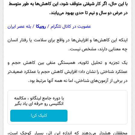
پیامک
سرگرمی
با این حال، اگر کار شیفتی متوقف شود، این کاهش‌ها به طور متوسط ​​​​
در عرض دو سال و نیم تا حدی بهبود می‌یابند.
روانشناسی
فناوری
آشپزی
گوناگون
عضویت در کانال تلگرام
/
روبیکا
/
بله عصر ایران
دانلود
حوادث
اینکه این کاهش‌ها و افزایش‌ها در واقع برای سلامت یا رفتار انسان
محیط زیست
چه معنایی دارند، مشخص نیست.
سلامت
یک تجزیه و تحلیل ثانویه، همبستگی منفی بین کاهش حجم و
فرهنگی
عملکرد شناختی را نشان داد؛ افزایش کاهش حجم با عملکرد ضعیف‌تر
در برخی از آزمون‌های شناختی، اما نه همه آنها مرتبط بود.
بین الملل
اجتماعی
با دوره جامع لینگانو ، مکالمه
انگلیسی رو حرفه ای یاد بگیر
حیات وحش
سیاست خارجی
کلیک کن!
محققان هشدار می‌دهند که اندازه این اثر، بسیار کوچک است،