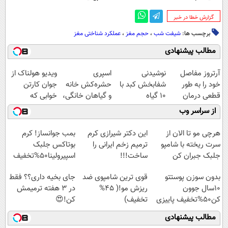
‌گزارش خطا در خبر
برچسب ها:
شیفت شب
،
حجم مغز
،
عملکرد شناختی مغز
مطالب پیشنهادی
آرتروز مفاصل
نوشیدنی
اسپری
ویدیو هولناک از
خود را به طور
شفابخش کبد با
حشره‌کش خانه
جوان کارتن
قطعی درمان
10 گیاه
و گیاهان خانگی،
خوابی که
کنید!
موثر(تخفیف تا
نابودکننده انواع
میلیاردر شد.
از سراسر وب
◗پرسش‌نامه◖
امشب)
حشرات خانگی و
آموزش رایگان
آفات
هرچی مو تا الان از
این دکتر شیرازی کرم
بمب جوانساز! کرم
سرت ریخته با شامپو
ترمیم زخم ایرانی را
بوتاکس جلبک
جلبک جبران کن
ساخت!!!
اسپیرولینا50%تخفیف
بدون سوزن پوستتو
قوی ترین شامپوی ضد
جای بخیه داری؟؟ فقط
10سال جوون
ریزش مو!( 45%
در 3 هفته ترمیمش
کن50%تخفیف پاییزی
تخفیف)
کن!😍
مطالب پیشنهادی