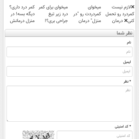
❌لازم نیست
میخوای
میخوای برای کمر
کمر درد داری؟
کمردرد رو تحمل
کمردردت رو "در
درد زیر تیغ
دیگه بسه! در
کنی❌ درمان
منزل" درمان
جراحی بری؟!
منزل درمانش
بدون جراحی و
کنی؟ (◂فیلم +
◗پرسش‌نامه رو
کن
نظر شما
قرص
◂پرسش‌نامه)
پر کن◖
(◀پرسش‌نامه)
(پرسشنامه)
نام
ایمیل
* نظر
* کد امنیتی