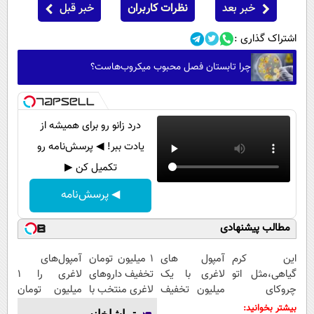
خبر بعد
نظرات کاربران
خبر قبل
اشتراک گذاری :
چرا تابستان فصل محبوب میکروب‌هاست؟
درد زانو رو برای همیشه از
یادت ببر! ◀ پرسش‌نامه رو
تکمیل کن ▶
◀ پرسش‌نامه
مطالب پیشنهادی
این کرم
آمپول های
۱ میلیون تومان
آمپول‌های
گیاهی،مثل اتو
لاغری با یک
تخفیف داروهای
لاغری را ۱
چروکای
میلیون تخفیف
لاغری منتخب با
میلیون تومان
پوستتوصاف
| ارسال از
ارسال از
ارزان‌تر از
بیشتر بخوانید: