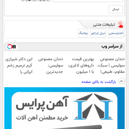
اعتبارسنجی
دیزل ژنراتور
بوکینگ
از سراسر وب
دندان مصنوعی
بهترین قیمت
دندان مصنوعی
این دکتر شیرازی
سوئیسی | سبک،
داروهای لاغری،
سوئیسی:
کرم ترمیم زخم
مقاوم، طبیعی!
با ۱ میلیون
جدیدترین
ایرانی را
ویزیت
تخفیف و ارسال
فناوری اروپا،
ساخت!!!
بازگشت به بالای صفحه
رایگان+پرداخت
از داروخانه‌
سبک و مقاوم |
اقساطی😍
پرداخت قسطی