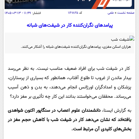
سیاسی
اقتصاد
صفحه نخست
»
علمی
کد
۱۱۶۷۸۲۵
انتشار:
۱۱:۴۹ - ۱۳-۰۳-۱۴۰۵
جامعه
اقتصادی
پیامدهای نگران‌کننده‌ کار در شیفت‌های شبانه
ورزشی
اجتماعی
خودرو
بین الملل
حوادث
هزاران اسکن مغزی، پیامدهای نگران‌کننده‌ شیفت‌های شبانه را آشکار می‌کنند.
فرهنگ و هنر
سیاست خارجی
سلامت
علم و دانش
کار در شیفت شب برای افراد ضعیف مناسب نیست. به نظر می‌رسد
یک برش دانایی
قرآن
فناوری و It
بیدار ماندن از غروب تا طلوع آفتاب، همانطور که بسیاری از پرستاران،
محیط زیست
گوناگون
پزشکان و امدادگران اورژانس انجام می‌دهند، به بدن و ذهن آسیب
علمی
سفر و تفریح
می‌رساند. محققان می‌خواستند بدانند این کار چه تأثیری بر مغز دارد؟
فیلم
سرگرمی
اخبار کریپتو
عصر ایران 2
اقتصاد
باشگاه مغز
به گزارش ایسنا،
دانشمندان علوم اعصاب در سنگاپور اکنون شواهدی
آموزش زبان
خواندنی ها و دیدنی ها
یافته‌اند که نشان می‌دهد کار در شیفت شب با
کاهش حجم مغز در
ورزش
مجله تصویری سلاح
بخش‌های کلیدی آن
مرتبط است.
داستان کوتاه
سیاست