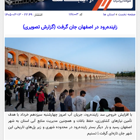
سیاسی
اقتصاد
صفحه نخست
»
استان ها
کد
۱۱۶۸۰۰۳
انتشار:
۲۲:۴۹ - ۱۳-۰۳-۱۴۰۵
جامعه
اقتصادی
زاینده‌رود در اصفهان جان گرفت (گزارش تصویری)
ورزشی
اجتماعی
خودرو
بین الملل
حوادث
فرهنگ و هنر
سیاست خارجی
سلامت
علم و دانش
یک برش دانایی
قرآن
فناوری و It
محیط زیست
گوناگون
علمی
سفر و تفریح
فیلم
سرگرمی
اخبار کریپتو
عصر ایران 2
اقتصاد
باشگاه مغز
با افزایش خروجی سد زاینده‌رود، جریان آب امروز چهارشنبه سیزدهم خرداد با هدف
آموزش زبان
خواندنی ها و دیدنی ها
ورزش
تأمین نیازهای کشاورزی، حفظ باغات و همچنین مدیریت منابع آبی استان به شهر
مجله تصویری سلاح
اصفهان رسید و بار دیگر بستر زاینده‌رود در محدوده شهری و زیر پل‌های تاریخی این
داستان کوتاه
سیاست
شهر جان تازه‌ای گرفت.‌| تسنیم