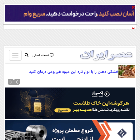
باز
نسخه اصلی
و
صفحه اول
خشکی دهان را با نوع تازه این میوه غیربومی درمان کنید
بسته
تماس با ما
کردن
آرشیو
منو
جستجو
نظرسنجی
آب و هوا
اوقات شرعی
پیوند ها
سواد زندگی