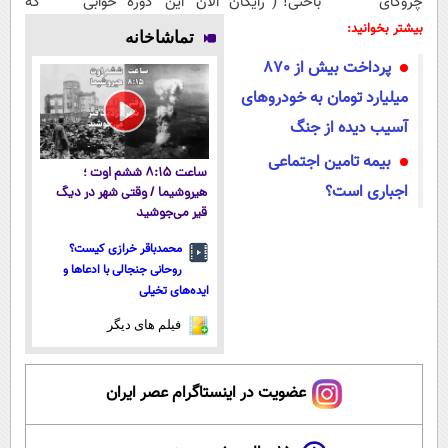
چروکای
باختی! ( رایگان
الان این دوره
خوابی که
پوستتوصاف
آموزش ببین
رایگان رو شرکت
میلیاردر شد.
بیشتر بخوانید:
تماشاخانه
میکنه!50%تخفیف
پولدار شی)
کن تا دیر
آموزش رایگان
پرداخت بیش از 870
نشده!
میلیارد تومان به خودروهای
آسیب دیده از جنگ
بیمه تامین اجتماعی
ساعت ۸:۱۵ ششم اوت ؛
اجباری است؟
هیروشیما / وقتی شهر در دیگ
قیر می‌جوشید
محمدباقر خرازی کیست؟
روحانی جنجالی با ادعاها و
ایده‌های تخیلی
فیلم های دیگر
عضویت در اینستاگرام عصر ایران