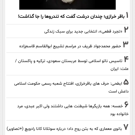
1
باقر خرازی؛ چندان درشت گفت که تندروها را جا گذاشت!
2
«تجرد قطعی»، انتخابی جدید برای سبک زندگی
3
حضور محمدجواد ظریف در مراسم تشییع ابوالقاسم قاسم‌زاده
4
تاسیس ناتو اسلامی توسط عربستان سعودی، ترکیه و پاکستان /
علت: ایران
5
ابطحی: حرف های باقرخرازی، افتتاح شعبه رسمی حکومت اسلامی
داعش است
6
خمسه: همه بازیگرها شیطنت هایی داشتند ولی اکبر عبدی، مرد
خانواده بود
7
بانوی معماری که به بتن روح داد؛ درباره سوتلانا کانا رادویچ (+تصاویر)