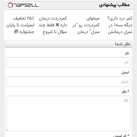
خوبه۴۵٪تخفیف
برق
مطالب پیشنهادی
کمر درد داری؟
میخوای
‌کمردردت درمان
۲۵٪ تخفیف
دیگه بسه! در
کمردردت رو "در
داره ❌ فقط چند
ایمپلنت تا پایان
منزل درمانش
منزل" درمان
سؤال تا شروع
جشنواره 🎁
کن
کنی؟ (◂فیلم +
بهبودی فاصله‌
نظر شما
(◀پرسش‌نامه)
◂پرسش‌نامه)
داری!
نام
ایمیل
* نظر
* کد امنیتی