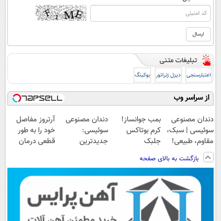
اعتبارسنجی
دیزل ژنراتور
بوکینگ
از سراسر وب
دندان مصنوعی
بمب جوانساز!
دندان مصنوعی
آرتروز مفاصل
سوئیسی | سبک،
کرم بوتاکس
سوئیسی:
خود را به طور
مقاوم، طبیعی!
جلبک
جدیدترین
قطعی درمان
ویزیت
اسپیرولینا50%تخفیف
فناوری اروپا،
کنید!
بازگشت به بالای صفحه
رایگان+پرداخت
سبک و مقاوم |
◗پرسش‌نامه◖
اقساطی😍
پرداخت قسطی