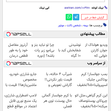
لینک کوتاه:
کپی لینک
‌گزارش خطا در خبر
برچسب ها:
بیمه
،
شخص ثالث
،
موتور
مطالب پیشنهادی
ویدیو هولناک از
نوشیدنی
چرا تو نباید بنز و
آرتروز مفاصل
جوان کارتن
شفابخش کبد با
بی‌ام‌و زیر پات
خود را به طور
خوابی که
10 گیاه
باشه؟ (دوره
قطعی درمان
میلیاردر شد.
موثر(تخفیف تا
رایگان درآمد
کنید!
از سراسر وب
آموزش رایگان
امشب)
میلیاردی)
◗پرسش‌نامه◖
بمب جوانساز! کرم
شیر‌آب ۴ حالته، با
جارو شارژی خودرو،
بوتاکس جلبک
قیمت باور نکردنی!!
مخصوص
اسپیرولینا50%تخفیف
گارانتی تعویض و
ماشین‌باز‌ها!! قیمت با
برگشت
تخفیف: فقط
این کرم گیاهی،مثل اتو
با کرم جوانساز آلمانی
لامپ اضطراری شارژی،
1,499,000
چروکای پوستتوصاف
حال پوستت توی هر
یک منبع نوری قابل
میکنه!50%تخفیف
فصلی
اعتماد در مواقع قطع