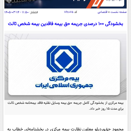
سیاسی
اقتصاد
صفحه نخست
»
اقتصادی
کد
۱۱۶۸۰۷۵
انتشار:
۱۱:۵۰ - ۱۴-۰۳-۱۴۰۵
جامعه
اقتصادی
بخشودگی ۱۰۰ درصدی جریمه حق بیمه فاقدین بیمه شخص ثالث
ورزشی
اجتماعی
خودرو
بین الملل
حوادث
فرهنگ و هنر
سیاست خارجی
سلامت
علم و دانش
یک برش دانایی
قرآن
فناوری و It
محیط زیست
گوناگون
علمی
سفر و تفریح
فیلم
سرگرمی
اخبار کریپتو
عصر ایران 2
اقتصاد
باشگاه مغز
بیمه مرکزی از بخشودگی کامل جریمه حق بیمه وسایل نقلیه فاقد بیمه‌نامه شخص ثالث
برای مدت ۱۵ روز خبر داد.
آموزش زبان
خواندنی ها و دیدنی ها
ورزش
مجله تصویری سلاح
داستان کوتاه
سیاست
محمود حق‌وردیلو معاون نظارت بیمه مرکزی در بخشنامه‌ای خطاب به