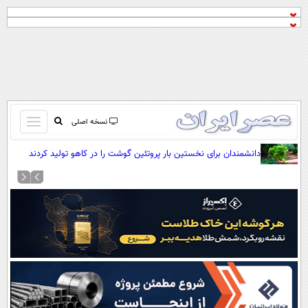
باز
نسخه اصلی
و
صفحه اول
دانشمندان برای نخستین بار پروتئین گوشت را در کاهو تولید کردند
بسته
تماس با ما
کردن
آرشیو
منو
جستجو
نظرسنجی
آب و هوا
اوقات شرعی
پیوند ها
سواد زندگی