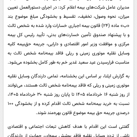
پیامک
سرگرمی
مدیران عامل شرکت‌های بیمه اعلام کرد: در اجرای دستورالعمل تعیین
روانشناسی
فناوری
میزان، نحوه وصول، تخفیف، تقسیط و بخشودگی مبلغ موضوع بند
آشپزی
«ب» ماده (۲۴) قانون بیمه اجباری خسارات وارد شده به شخص ثالث
گوناگون
و با پیشنهاد صندوق تأمین خسارت‌های بدنی، تأیید رئیس کل بیمه
دانلود
حوادث
مرکزی و موافقت وزیر امور اقتصادی و دارایی، جریمه حق‌بیمه کلیه
محیط زیست
وسایل نقلیه موتوری زمینی و ریلی فاقد بیمه‌نامه شخص ثالث به
سلامت
مناسبت فرارسیدن عید سعید غدیر خم به طور کامل بخشوده می‌شود.
فرهنگی
به گزارش ایلنا، بر اساس این بخشنامه، تمامی دارندگان وسایل نقلیه
بین الملل
موتوری زمینی و ریلی که فاقد بیمه‌نامه شخص ثالث هستند، می‌توانند
اجتماعی
از روز شنبه ۱۶ خردادماه ۱۴۰۵ تا پایان روز شنبه ۳۰ خردادماه ۱۴۰۵،
نسبت به خرید بیمه‌نامه شخص ثالث اقدام کرده و از بخشودگی ۱۰۰
حیات وحش
درصدی جریمه حق بیمه موضوع قانون بهره‌مند شوند.
سیاست خارجی
گفتنی است این اقدام با هدف کاهش تبعات اجتماعی و اقتصادی
ناشی از تردد وسایل نقلیه فاقد پوشش بیمه‌ای، حمایت از دارندگان