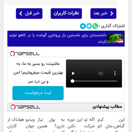
خبر بعد
نظرات کاربران
خبر قبل
اشتراک گذاری :
دانشمندان برای نخستین بار پروتئین گوشت را در کاهو تولید
کردند
ماشینت رو بسپر به ما، به
بهترین قیمت میفروشیم! امن
و بی درد سر
ثبت درخواست
مطالب پیشنهادی
این کرم
اگه تو این دوره
به پول نیاز
ویدیو هولناک از
گیاهی،مثل اتو
شرکت نکنی
داری؟ همین
جوان کارتن