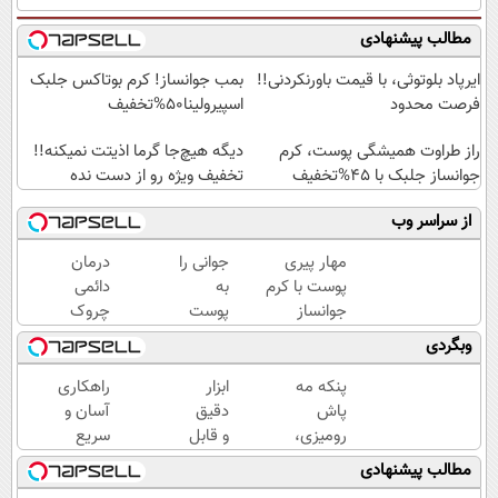
مطالب پیشنهادی
ایرپاد بلوتوثی، با قیمت باورنکردنی!!
بمب جوانساز! کرم بوتاکس جلبک
فرصت محدود
اسپیرولینا50%تخفیف
راز طراوت همیشگی پوست، کرم
دیگه هیچ‌جا گرما اذیتت نمیکنه!!
جوانساز جلبک با 45%تخفیف
تخفیف ویژه رو از دست نده
از سراسر وب
مهار پیری
جوانی را
درمان
پوست با کرم
به
دائمی
جوانساز
پوست
چروک
پوست
خود
های
وبگردی
آلمانی(تخفیف
هدیه
پوستی
ویژه تا
دهید...
در
پنکه مه
ابزار
راهکاری
امشب)
منزل!
پاش
دقیق
آسان و
خرید
رومیزی،
و قابل
سریع
محصول
مخصوص
اعتماد
برای
مطالب پیشنهادی
با
گرمایی‌ها!!
برای
رنگ‌دهی