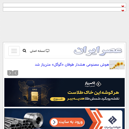
باز
نسخه اصلی
و
صفحه اول
هوش مصنوعی هشدار طوفان «گوگل» متن‌باز شد
بسته
تماس با ما
کردن
آرشیو
منو
جستجو
نظرسنجی
آب و هوا
اوقات شرعی
پیوند ها
سواد زندگی