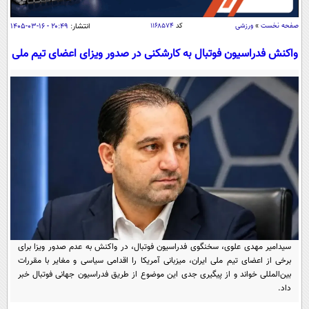
سیاسی
صفحه نخست
»
ورزشی
کد
۱۱۶۸۵۷۴
انتشار:
۲۰:۴۹ - ۱۶-۰۳-۱۴۰۵
اقتصاد
جامعه
واکنش فدراسیون فوتبال به کارشکنی در صدور ویزای اعضای تیم ملی
اقتصادی
ورزشی
اجتماعی
خودرو
بین الملل
حوادث
فرهنگ و هنر
سیاست خارجی
سلامت
علم و دانش
یک برش دانایی
قرآن
فناوری و It
محیط زیست
گوناگون
علمی
سفر و تفریح
فیلم
سرگرمی
اخبار کریپتو
عصر ایران 2
اقتصاد
باشگاه مغز
سیدامیر مهدی علوی، سخنگوی فدراسیون فوتبال، در واکنش به عدم صدور ویزا برای
برخی از اعضای تیم ملی ایران، میزبانی آمریکا را اقدامی سیاسی و مغایر با مقررات
آموزش زبان
خواندنی ها و دیدنی ها
ورزش
مجله تصویری سلاح
بین‌المللی خواند و از پیگیری جدی این موضوع از طریق فدراسیون جهانی فوتبال خبر
داد.
داستان کوتاه
سیاست