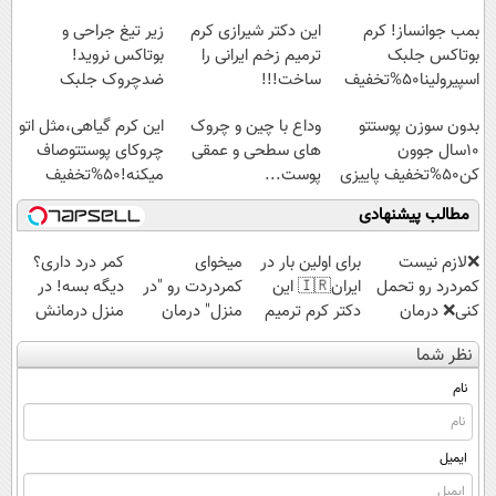
پرداخت قسطی
بمب جوانساز! کرم
این دکتر شیرازی کرم
زیر تیغ جراحی و
بوتاکس جلبک
ترمیم زخم ایرانی را
بوتاکس نروید!
اسپیرولینا50%تخفیف
ساخت!!!
ضدچروک جلبک
با40%تخفیف
بدون سوزن پوستتو
وداع با چین و چروک
این کرم گیاهی،مثل اتو
10سال جوون
های سطحی و عمقی
چروکای پوستتوصاف
کن50%تخفیف پاییزی
پوست...
میکنه!50%تخفیف
مطالب پیشنهادی
❌لازم نیست
برای اولین بار در
میخوای
کمر درد داری؟
کمردرد رو تحمل
ایران🇮🇷 این
کمردردت رو "در
دیگه بسه! در
کنی❌ درمان
دکتر کرم ترمیم
منزل" درمان
منزل درمانش
بدون جراحی و
کننده 23 روزه
کنی؟ (◂فیلم +
کن
نظر شما
قرص
ساخت!
◂پرسش‌نامه)
(◀پرسش‌نامه)
(پرسشنامه)
نام
ایمیل