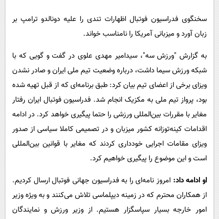
پیامک
سرگرمی
سخنگوی فدراسیون فوتبال اظهارات تندی را علیه دونالدو ترامپ بر
روانشناسی
فناوری
زبان آورد و میزبانی آمریکا را نامناسب خواند.
آشپزی
گوناگون
به گزارش "ورزش سه"، سیدامیر مهدی علوی در گفت و گویی که با
دانلود
حوادث
شبکه ورزش سیما داشت، درباره وضعیت تیم ملی ایران و صادر نشدن
محیط زیست
ویزای برخی از اعضای تیم بیان کرد: طبق برنامه‌ای که از قبل تهیه شده
سلامت
بود، پرواز تیم ملی به مکزیک انجام شد. فدراسیون فوتبال ایران رفتار
فرهنگی
مغایر با مقررات بین‌المللی ورزشی را حتما پیگیری خواهد کرد. در ادامه
اقدامات کینه‌توزانه کشور میزبان و در تصمیمی کاملا سیاسی از صدور
بین الملل
ویزای مقامات اجرایی خودداری کردند که مغایر با قوانین بین‌المللی
اجتماعی
است و این موضوع را پیگیری خواهیم کرد.
حیات وحش
او ادامه داد:
امروز نامه‌ای را به فدراسیون جهانی فوتبال ارسال کردیم.
سیاست خارجی
از همکاران محترم که در زمینه دیپلماسی تلاش می‌کنند و به ویژه وزیر
امور خارجه بسیار سپاسگزار هستیم. از وزیر ورزش و نمایندگان