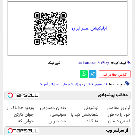
اپلیکیشن عصر ایران
لینک کوتاه:
کپی لینک
‌گزارش خطا در خبر
برچسب ها:
فدراسیون فوتبال
،
ویزای تیم ملی
،
میزبانی آمریکا
مطالب پیشنهادی
آرتروز مفاصل
نوشیدنی
دندان مصنوعی
ویدیو هولناک از
خود را به طور
شفابخش کبد با
سوئیسی:
جوان کارتن
قطعی درمان
10 گیاه
جدیدترین
خوابی که
کنید!
موثر(تخفیف تا
فناوری اروپا،
میلیاردر شد.
از سراسر وب
◗پرسش‌نامه◖
امشب)
سبک و مقاوم |
آموزش رایگان