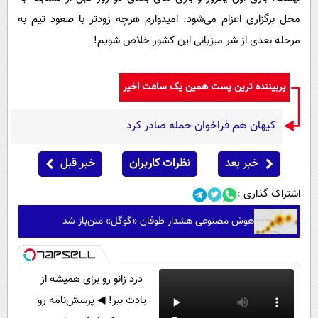
محل برگزاری اعزام می‌شود. امیدوارم هرچه زودتر با صعود تیم به
مرحله بعدی از شر میزبانی این کشور خلاص شویم!
پربیننده ترین پست همین یک ساعت اخیر
کیهان هم فراخوان حمله صادر کرد
خبر بعد
نظرات کاربران
خبر قبل
اشتراک گذاری :
هوش مصنوعی هشدار طوفان «گوگل» متن‌باز شد
درد زانو رو برای همیشه از
یادت ببر! ◀ پرسش‌نامه رو