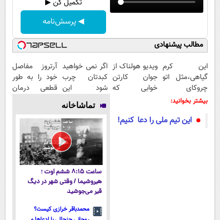
تکمیل کن ▶
◀ پرسش‌نامه
مطالب پیشنهادی
این کرم
ویدیو هولناک از
اگر نمی خواهید
آرتروز مفاصل
گیاهی،مثل اتو
جوان کارتن
کبدتان چرب
خود را به طور
چروکای
خوابی که
شود این
قطعی درمان
پوستتوصاف
میلیاردر شد.
نوشیدنی خوش
کنید!
بیشتر بخوانید:
تماشاخانه
میکنه!50%تخفیف
آموزش رایگان
طعم را بنوشید
◗پرسش‌نامه◖
این تیم ملی را دعا کنیم!
ساعت ۸:۱۵ ششم اوت ؛
هیروشیما / وقتی شهر در دیگ
قیر می‌جوشید
محمدباقر خرازی کیست؟
روحانی جنجالی با ادعاها و