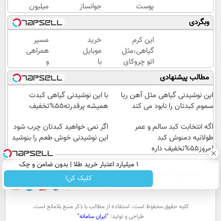
پوست
جوانساز
میلیون
خود
حاوی
وام
وبگردی
هدیه
جلبک
آنی
دهید...
اسپیرولینا!
خرید
این کرم
خرید
مسیر
( لینک
طلا💰
گیاهی،مثل
موبایل
همراهی
خرید با
ثبت
اتو چروکای
با
و
تخفیف
نام
پوستتوصاف
اسنپ
گزارش
مطالب پیشنهادی
ویژه)
کن!
میکنه!50%تخفیف
پی | در
عملکرد
۴
گروه
این نوشیدنی گیاهی مثل آهن ربا
با این نوشیدنی گیاهی کبدت
قسط
اسنپ
سموم کبدتان را نابود می کند
همیشه پرقدرته55%تخفیف
بدون
در
اگه انتخابت کبد سالم و عمر
سود و
۱۴۰۴
اگر نمی خواهید کبدتان چرب شود
طولانیه دمنوش کبد
کارمزد!
این نوشیدنی خوش طعم را بنوشید
امروز55%تخفیف داره
۱ میلیارد اعتبار خرید طلا | بدون ضامن و چک
صفحه اول
فیلم
عصر ایران۲
درباره عصرایران
تماس با ما
آرشیو
جستجو
کلیک کن!
پیوندها
نظرسنجی
آب و هوا
اوقات شرعی
سواد زندگی
كليه حقوق محفوظ است، استفاده از مطالب با ذكر منبع بلامانع است.
طراحی و تولید:
"ایران سامانه"