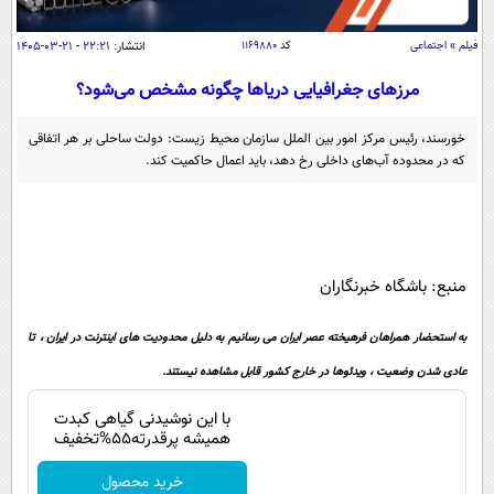
سیاسی
اقتصاد
فیلم
»
اجتماعی
کد
۱۱۶۹۸۸۰
انتشار:
۲۲:۲۱ - ۲۱-۰۳-۱۴۰۵
جامعه
اقتصادی
مرز‌های جغرافیایی دریا‌ها چگونه مشخص می‌شود؟
ورزشی
اجتماعی
خودرو
خورسند، رئیس مرکز امور بین الملل سازمان محیط زیست: دولت ساحلی بر هر اتفاقی
بین الملل
که در محدوده آب‌های داخلی رخ دهد، باید اعمال حاکمیت کند.
حوادث
فرهنگ و هنر
سیاست خارجی
سلامت
علم و دانش
یک برش دانایی
قرآن
فناوری و It
محیط زیست
منبع: باشگاه خبرنگاران
گوناگون
علمی
سفر و تفریح
به استحضار همراهان فرهیخته عصر ایران می رسانیم به دلیل محدودیت های اینترنت در ایران ، تا
فیلم
سرگرمی
اخبار کریپتو
عادی شدن وضعیت ، ویدئوها در خارج کشور قابل مشاهده نیستند.
عصر ایران 2
اقتصاد
باشگاه مغز
با این نوشیدنی گیاهی کبدت
آموزش زبان
خواندنی ها و دیدنی ها
ورزش
مجله تصویری سلاح
همیشه پرقدرته55%تخفیف
داستان کوتاه
سیاست
خرید محصول