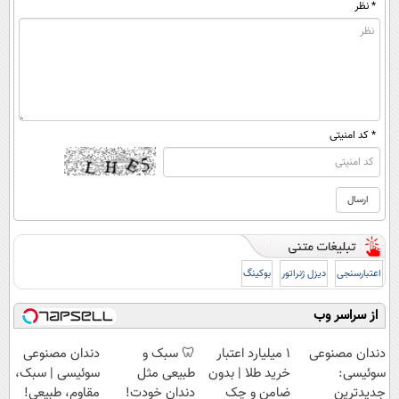
* نظر
* کد امنیتی
اعتبارسنجی
دیزل ژنراتور
بوکینگ
از سراسر وب
دندان مصنوعی
۱ میلیارد اعتبار
🦷 سبک و
دندان مصنوعی
سوئیسی:
خرید طلا | بدون
طبیعی مثل
سوئیسی | سبک،
جدیدترین
ضامن و چک
دندان خودت!
مقاوم، طبیعی!