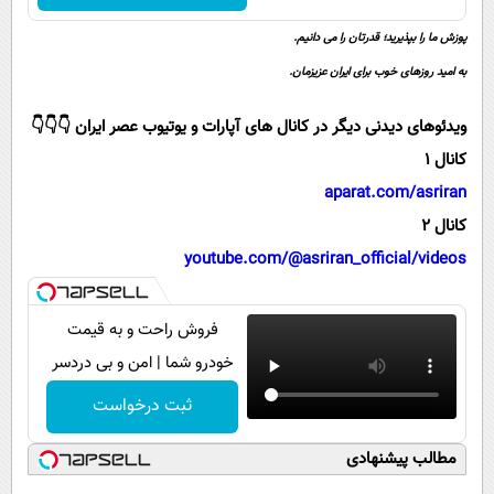
پیامک
سرگرمی
پوزش ما را بپذیرید؛ قدرتان را می دانیم.
روانشناسی
فناوری
به امید روزهای خوب برای ایران عزیزمان.
آشپزی
گوناگون
ویدئوهای دیدنی دیگر در کانال های آپارات و یوتیوب عصر ایران 👇👇👇
دانلود
حوادث
کانال 1
محیط زیست
aparat.com/asriran
سلامت
کانال 2
فرهنگی
youtube.com/@asriran_official/videos
بین الملل
فروش راحت و به قیمت
اجتماعی
خودرو شما | امن و بی دردسر
حیات وحش
ثبت درخواست
سیاست خارجی
مطالب پیشنهادی