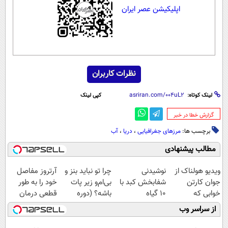
اپلیکیشن عصر ایران
نظرات کاربران
لینک کوتاه:
کپی لینک
‌گزارش خطا در خبر
برچسب ها:
مرزهای جغرافیایی
،
دریا
،
آب‌
مطالب پیشنهادی
ویدیو هولناک از
نوشیدنی
چرا تو نباید بنز و
آرتروز مفاصل
جوان کارتن
شفابخش کبد با
بی‌ام‌و زیر پات
خود را به طور
خوابی که
10 گیاه
باشه؟ (دوره
قطعی درمان
میلیاردر شد.
موثر(تخفیف تا
رایگان درآمد
کنید!
از سراسر وب
آموزش رایگان
امشب)
میلیاردی)
◗پرسش‌نامه◖