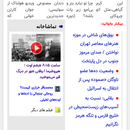
این کرم
چرا تو نباید بنز و
دندان مصنوعی
ویدیو هولناک از
گیاهی،مثل اتو
بی‌ام‌و زیر پات
سوئیسی:
جوان کارتن
چروکای
باشه؟ (دوره
جدیدترین
خوابی که
پوستتوصاف
رایگان درآمد
فناوری اروپا،
میلیاردر شد.
بیشتر بخوانید:
تماشاخانه
میکنه!50%تخفیف
میلیاردی)
سبک و مقاوم |
آموزش رایگان
بوق‌های شاخی در موزه
پرداخت قسطی
هنرهای معاصر تهران
نواختن / صدای مرموز
جنوب در دل پایتخت
ساعت ۸:۱۵ ششم اوت ؛
وضعیت ده‌ها عضو
هیروشیما / وقتی شهر در دیگ
قیر می‌جوشید
ناوگان «صمود» پس از
انتقال به اسرائیل
محمدباقر خرازی کیست؟
روحانی جنجالی با ادعاها و
بقایی: نسبت به
ایده‌های تخیلی
آسیب‌های زیست‌محیطی در
فیلم های دیگر
خلیج فارس و تنگه هرمز
نگرانیم