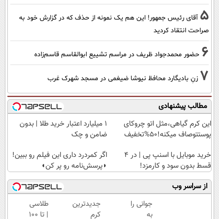
5
آقای رئیس جمهور! این هم یک نمونه از حذف که در گزارش خود به
صراحت انتقاد کردید
6
حضور محمدجواد ظریف در مراسم تشییع ابوالقاسم قاسم‌زاده
7
زنِ بادیگارد محافظ نیوشا ضیغمی در مسجد شهرک غرب
مطالب پیشنهادی
این کرم گیاهی،مثل اتو چروکای
۱ میلیارد اعتبار خرید طلا | بدون
پوستتوصاف میکنه!50%تخفیف
ضامن و چک
خرید موبایل با اسنپ پی | در ۴
اگر کمردرد داری این فیلم رو ببین!
قسط بدون سود و کارمزد!
◗پرسش‌نامه رو پر کن◖
از سراسر وب
جوانی را
جدیدترین
طلاسی
به
کرم
| تا 100