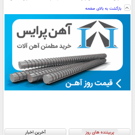
فناوری اروپا،
نصب آسان و
ویزیت
بازگشت به بالای صفحه
سبک و مقاوم |
پرداخت اقساطی
رایگان+پرداخت
پرداخت قسطی
💳 📍 تهران
اقساطی😍
پربیننده های روز
آخرین اخبار