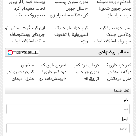
خودتم باورت نمیشه
بدون سوزن پوستتو
پوست خود را از پیری
چقدر جوون شدی!
10سال جوون
نجات دهید!با کرم
خرید جوانساز
کن50%تخفیف پاییزی
ضدچروک جلبک
اسپیرولینا با تخفیف
بمب جوانساز! کرم
کرم جوانساز جلبک
این کرم گیاهی،مثل اتو
ویژه
بوتاکس جلبک
اسپیرولینا با تخفیف
چروکای پوستتوصاف
اسپیرولینا50%تخفیف
ویژه
میکنه!50%تخفیف
مطالب پیشنهادی
کمر درد داری؟
درمان درد کمر
آخرین باری که
میخوای
دیگه بسه! در
بدون جراحی،
درد کمر داری!
کمردردت رو "در
منزل درمانش
تزریق ◀
◗پرسش‌نامه رو
منزل" درمان
کن
پرسش‌نامه رو پر
پر کن◖
کنی؟ (◂فیلم +
نظر شما
(◀پرسش‌نامه)
کن ▶
◂پرسش‌نامه)
نام
ایمیل