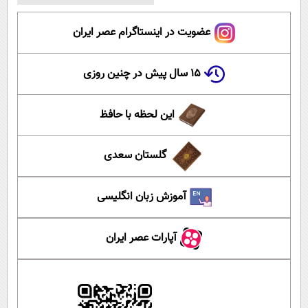
عضویت در اینستاگرام عصر ایران
۱۵ سال پیش در چنین روزی
این لحظه با حافظ
گلستان سعدی
آموزش زبان انگلیسی
آپارات عصر ایران