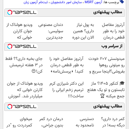
برچسب ها:
آزمون MSRT
،
سازمان امور دانشجویان
،
ثبت‌نام آزمون زبان
مطالب پیشنهادی
آرتروز مفاصل
به پول نیاز
دندان مصنوعی
ویدیو هولناک از
خود را به طور
داری؟ همین
سوئیسی:
جوان کارتن
قطعی درمان
الان این دوره
جدیدترین
خوابی که
کنید!
رایگان رو شرکت
فناوری اروپا،
میلیاردر شد.
از سراسر وب
◗پرسش‌نامه◖
کن تا دیر نشده!
سبک و مقاوم |
آموزش رایگان
پرداخت قسطی
میدونستی 207 خودت
آرتروز مفاصل خود را
جای بخیه داری؟؟ فقط
رو میتونی روهوا
به طور قطعی درمان
در 3 هفته ترمیمش
بفروشی؟اینجا سریع و
کنید! ◗پرسش‌نامه◖
کن!😍
راحت بفروش
🎓 کنکور ۱۴۰5؟ ماز
این دکتر شیرازی کرم
ویدیو هولناک از جوان
تابستون و تو یک هفتع
ترمیم زخم ایرانی را
کارتن خوابی که
جمع میکنه 🏆
ساخت!!!
میلیاردر شد. آموزش
رایگان
مطالب پیشنهادی
کمر درد داری؟
دسترسی
درمان درد کمر
میخوای
دیگه بسه! در
نامحدود به
بدون جراحی،
کمردردت رو "در