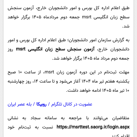
پیامک
سرگرمی
طبق اعلام اداره کل بورس و امور دانشجویان خارج، آزمون سنجش
روانشناسی
فناوری
سطح زبان انگلیسی msrt جمعه دوم مردادماه ۱۴۰۵ برگزار خواهد
آشپزی
گوناگون
شد.
دانلود
حوادث
به گزارش سازمان امور دانشجویان؛ طبق اعلام اداره کل بورس و امور
محیط زیست
دانشجویان خارج،
آزمون سنجش سطح زبان انگلیسی msrt
روز
جمعه دوم مرداد ماه ۱۴۰۵ برگزار خواهد شد.
سلامت
فرهنگی
مهلت ثبت‌نام در این دوره آزمون زبان msrt، از ساعت ۱۰ صبح
یکشنبه هفتم تیر ماه ۱۴۰۴ آغاز می‌شود و تا ساعت ۱۴، روز چهارشنبه
بین الملل
۱۰ تیر ماه ۱۴۰۵ ادامه خواهد داشت.
اجتماعی
عضویت در کانال تلگرام
/
روبیکا
/
بله عصر ایران
حیات وحش
سیاست خارجی
متقاضیان می‌توانند با مراجعه به سامانه سجاد به نشانی
https://msrttest.saorg.ir/login.aspx
نسبت به ثبت‌نام خود
اقدام کنند.