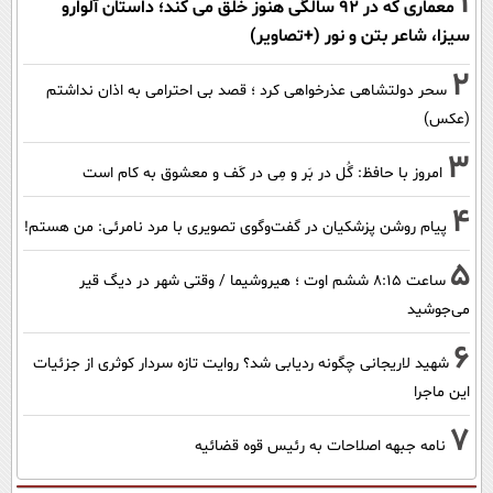
1
معماری که در 92 سالگی هنوز خلق می کند؛ داستان آلوارو
سیزا، شاعر بتن و نور (+تصاویر)
2
سحر دولتشاهی عذرخواهی کرد ؛ قصد بی احترامی به اذان نداشتم
(عکس)
3
امروز با حافظ: گُل در بَر و مِی در کَف و معشوق به کام است
4
پیام روشن پزشکیان در گفت‌و‌گوی تصویری با مرد نامرئی: من هستم!
5
ساعت ۸:۱۵ ششم اوت ؛ هیروشیما / وقتی شهر در دیگ قیر
می‌جوشید
6
شهید لاریجانی چگونه ردیابی شد؟ روایت تازه سردار کوثری از جزئیات
این ماجرا
7
نامه جبهه اصلاحات به رئیس قوه قضائیه