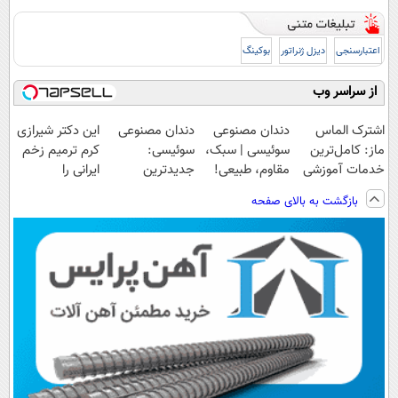
اعتبارسنجی
دیزل ژنراتور
بوکینگ
از سراسر وب
اشترک الماس
دندان مصنوعی
دندان مصنوعی
این دکتر شیرازی
ماز: کامل‌ترین
سوئیسی | سبک،
سوئیسی:
کرم ترمیم زخم
خدمات آموزشی
مقاوم، طبیعی!
جدیدترین
ایرانی را
برای کنکوری‌ها
ویزیت
فناوری اروپا،
ساخت!!!
بازگشت به بالای صفحه
رایگان+پرداخت
سبک و مقاوم |
اقساطی😍
پرداخت قسطی