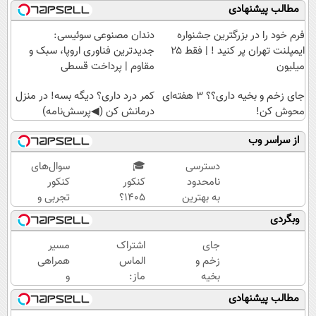
مطالب پیشنهادی
فرم خود را در بزرگترین جشنواره
دندان مصنوعی سوئیسی:
ایمپلنت تهران پر کنید ! | فقط ۲۵
جدیدترین فناوری اروپا، سبک و
میلیون
مقاوم | پرداخت قسطی
جای زخم و بخیه داری؟؟ 3 هفته‌ای
کمر درد داری؟ دیگه بسه! در منزل
محوش کن!
درمانش کن (◀پرسش‌نامه)
از سراسر وب
دسترسی
🎓
سوال‌های
نامحدود
کنکور
کنکور
به بهترین
۱۴۰5؟
تجربی و
آموزش‌ها
ماز
ریاضی در
وبگردی
تا روز
تابستون
پکیج ماز
کنکور
و تو یک
جای
اشتراک
مسیر
هفتع
زخم و
الماس
همراهی
جمع
بخیه
ماز:
و
میکنه
داری؟؟
برای
گزارش
مطالب پیشنهادی
🏆
3
رتبه
عملکرد