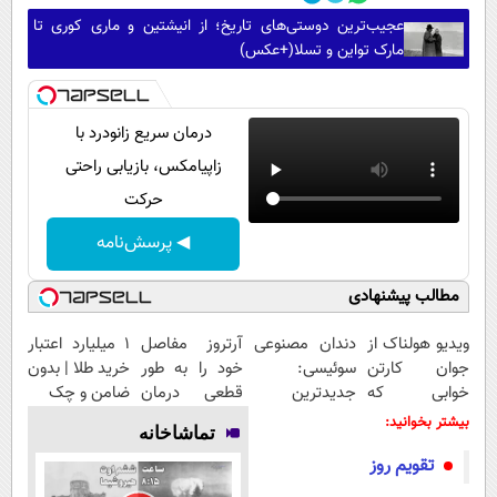
عجیب‌ترین دوستی‌های تاریخ؛ از انیشتین و ماری کوری تا
مارک تواین و تسلا(+عکس)
درمان سریع زانودرد با
زاپیامکس، بازیابی راحتی
حرکت
◀ پرسش‌نامه
مطالب پیشنهادی
ویدیو هولناک از
دندان مصنوعی
آرتروز مفاصل
۱ میلیارد اعتبار
جوان کارتن
سوئیسی:
خود را به طور
خرید طلا | بدون
خوابی که
جدیدترین
قطعی درمان
ضامن و چک
میلیاردر شد.
فناوری اروپا،
کنید!
بیشتر بخوانید:
تماشاخانه
آموزش رایگان
سبک و مقاوم |
◗پرسش‌نامه◖
تقویم روز
پرداخت قسطی