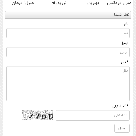
منزل درمانش
بهترین
تزریق ◀
منزل" درمان
کن
آموزش‌ها تا روز
پرسش‌نامه رو پر
کنی؟ (◂فیلم +
نظر شما
(◀پرسش‌نامه)
کنکور
کن ▶
◂پرسش‌نامه)
نام
ایمیل
* نظر
* کد امنیتی