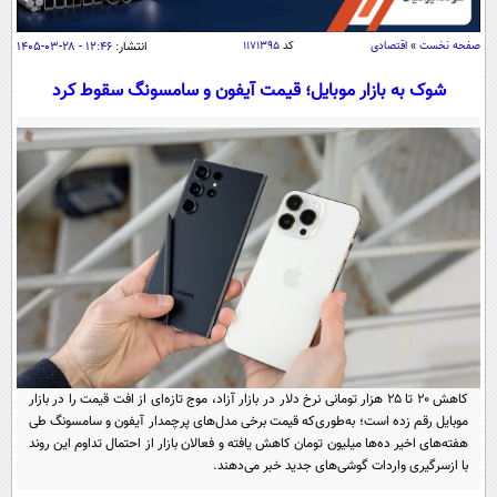
سیاسی
اقتصاد
صفحه نخست
»
اقتصادی
کد
۱۱۷۱۳۹۵
انتشار:
۱۲:۴۶ - ۲۸-۰۳-۱۴۰۵
جامعه
اقتصادی
شوک به بازار موبایل؛ قیمت آیفون و سامسونگ سقوط کرد
ورزشی
اجتماعی
خودرو
بین الملل
حوادث
فرهنگ و هنر
سیاست خارجی
سلامت
علم و دانش
یک برش دانایی
قرآن
فناوری و It
محیط زیست
گوناگون
علمی
سفر و تفریح
فیلم
سرگرمی
اخبار کریپتو
عصر ایران 2
اقتصاد
باشگاه مغز
کاهش ۲۰ تا ۲۵ هزار تومانی نرخ دلار در بازار آزاد، موج تازه‌ای از افت قیمت را در بازار
آموزش زبان
موبایل رقم زده است؛ به‌طوری‌که قیمت برخی مدل‌های پرچمدار آیفون و سامسونگ طی
خواندنی ها و دیدنی ها
ورزش
مجله تصویری سلاح
هفته‌های اخیر ده‌ها میلیون تومان کاهش یافته و فعالان بازار از احتمال تداوم این روند
داستان کوتاه
با ازسرگیری واردات گوشی‌های جدید خبر می‌دهند.
سیاست