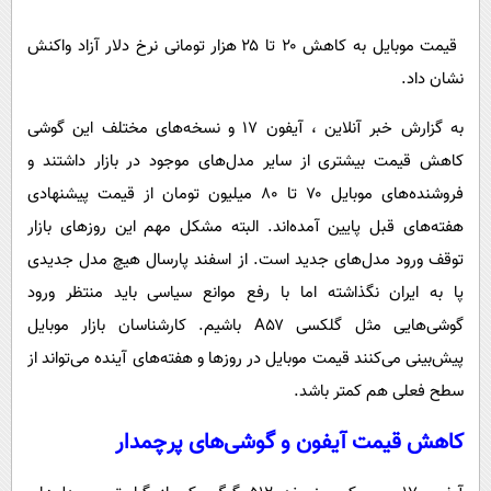
پیامک
سرگرمی
قیمت موبایل به کاهش ۲۰ تا ۲۵ هزار تومانی نرخ دلار آزاد واکنش
روانشناسی
فناوری
نشان داد.
آشپزی
گوناگون
به گزارش خبر آنلاین ، آیفون ۱۷ و نسخه‌های مختلف این گوشی
دانلود
حوادث
کاهش قیمت بیشتری از سایر مدل‌های موجود در بازار داشتند و
محیط زیست
فروشنده‌های موبایل ۷۰ تا ۸۰ میلیون تومان از قیمت‌ پیشنهادی
سلامت
هفته‌های قبل پایین آمده‌اند. البته مشکل مهم این روزهای بازار
فرهنگی
توقف ورود مدل‌های جدید است. از اسفند پارسال هیچ مدل جدیدی
پا به ایران نگذاشته اما با رفع موانع سیاسی باید منتظر ورود
بین الملل
گوشی‌هایی مثل گلکسی A۵۷ باشیم. کارشناسان بازار موبایل
اجتماعی
پیش‌بینی می‌کنند قیمت موبایل در روزها و هفته‌های آینده می‌تواند از
حیات وحش
سطح فعلی هم کمتر باشد.
سیاست خارجی
کاهش قیمت آیفون و گوشی‌های پرچمدار