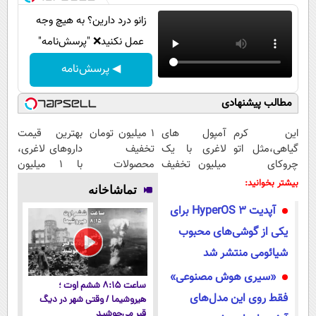
زانو درد دارین؟ به هیچ وجه
عمل نکنید❌ "پرسش‌نامه"
◀ پرسش‌نامه
مطالب پیشنهادی
این کرم
آمپول های
۱ میلیون تومان
بهترین قیمت
گیاهی،مثل اتو
لاغری با یک
تخفیف
داروهای لاغری،
چروکای
میلیون تخفیف
محصولات
با ۱ میلیون
پوستتوصاف
| ارسال از
لاغری؛ یک قدم
تخفیف و ارسال
بیشتر بخوانید:
تماشاخانه
میکنه!50%تخفیف
داروخانه های
نزدیک‌تر به
از داروخانه‌
آپدیت HyperOS 3 برای
معتبر
شروع کاهش
وزن
یکی از گوشی‌های محبوب
شیائومی منتشر شد
«سیری هوش مصنوعی»
ساعت ۸:۱۵ ششم اوت ؛
فقط روی این مدل‌های
هیروشیما / وقتی شهر در دیگ
قیر می‌جوشید