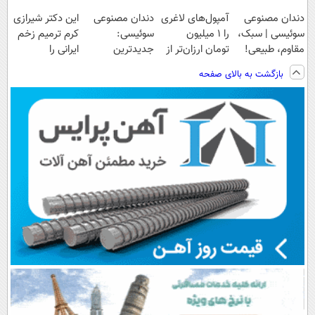
دندان مصنوعی
آمپول‌های لاغری
دندان مصنوعی
این دکتر شیرازی
سوئیسی | سبک،
را ۱ میلیون
سوئیسی:
کرم ترمیم زخم
مقاوم، طبیعی!
تومان ارزان‌تر از
جدیدترین
ایرانی را
ویزیت
همه‌جا بخر!
فناوری اروپا،
ساخت!!!
بازگشت به بالای صفحه
رایگان+پرداخت
سبک و مقاوم |
اقساطی😍
پرداخت قسطی