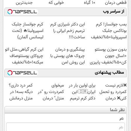
قطعی درمان
10 گیاه
خوابی که
جدیدترین
کنید!
موثر(تخفیف تا
میلیاردر شد.
فناوری اروپا،
از سراسر وب
◗پرسش‌نامه◖
امشب)
آموزش رایگان
سبک و مقاوم |
پرداخت قسطی
بمب جوانساز! کرم
این دکتر شیرازی کرم
کرم جوانساز جلبک
بوتاکس جلبک
ترمیم زخم ایرانی را
اسپیرولینا🔥 (تحت
اسپیرولینا50%تخفیف
ساخت!!!
لیسانس آلمان)
بدون سوزن پوستتو
پیشگیری و درمان
این کرم گیاهی،مثل اتو
10سال جوون
چروک های پوستی با
چروکای پوستتوصاف
کن50%تخفیف پاییزی
این روش امن
میکنه!50%تخفیف
مطالب پیشنهادی
❌لازم نیست
برای اولین بار در
میخوای
کمر درد داری؟
کمردرد رو تحمل
ایران🇮🇷 این
کمردردت رو "در
دیگه بسه! در
کنی❌ درمان
دکتر کرم ترمیم
منزل" درمان
منزل درمانش
بدون جراحی و
کننده 23 روزه
کنی؟ (◂فیلم +
کن
نظر شما
قرص
ساخت!
◂پرسش‌نامه)
(◀پرسش‌نامه)
(پرسشنامه)
نام