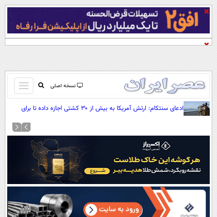
باز
نسخه اصلی
و
صفحه اول
ادعای سنتکام: ارتش آمریکا به بیش از ۳۰ کشتی اجازه داده تا برای
بسته
انتقال کمک‌های بشردوستانه از محاصره ایران عبور کنند
تماس با ما
کردن
آرشیو
منو
جستجو
نظرسنجی
آب و هوا
اوقات شرعی
پیوند ها
سواد زندگی