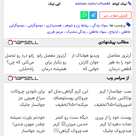
لینک کوتاه:
کپی لینک
‌گزارش خطا در خبر
برچسب ها:
سواد زندگی
،
روابط زن و شوهر
،
همسرداری
،
دوسوگرایی
،
دوسوگرایی
عاطفی
،
ازدواج
،
سواد عاطفی
،
زندگی مشترک
،
مریم طرزی
مطالب پیشنهادی
آرتروز مفاصل
ویدیو هولناک از
آرتروز مفصل زانو
زانو درد رو تحمل
خود را به طور
جوان کارتن
رو یکبار برای
می‌کنی که چی؟
قطعی درمان
خوابی که
همیشه درمان
راه‌حلش
کنید!
میلیاردر شد.
کن!
همین‌جاست!
از سراسر وب
◗پرسش‌نامه◖
آموزش رایگان
◗پرسش‌نامه◖
بمب جوانساز! کرم
این کرم گیاهی،مثل اتو
برای نابودی چروکات
بوتاکس جلبک
چروکای پوستتوصاف
سراغ هیچی جز
اسپیرولینا50%تخفیف
میکنه!50%تخفیف
جوانساز جلبک
نرو(تخفیف40%)
پوست خود را از پیری
دیگه سنت رو کمتر
خودتم باورت نمیشه
نجات دهید!با کرم
حدس میزنن😉 کرم
چقدر جوون شدی!
ضدچروک جلبک
ضدچروک گیاهی👈🏻
خرید جوانساز