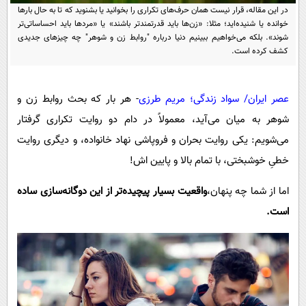
پیامک
سرگرمی
در این مقاله، قرار نیست همان حرف‌های تکراری را بخوانید یا بشنوید که تا به حال بارها
خوانده یا شنیده‌اید؛ مثلا: «زن‌ها باید قدرتمندتر باشند» یا «مردها باید احساساتی‌تر
روانشناسی
فناوری
شوند». بلکه می‌خواهیم ببینیم دنیا درباره "روابط زن و شوهر" چه چیزهای جدیدی
کشف کرده است.
آشپزی
گوناگون
دانلود
حوادث
عصر ایران/ سواد زندگی؛ مریم طرزی
- هر بار که بحث روابط زن و
محیط زیست
شوهر به میان می‌آید، معمولاً در دام دو روایت تکراری گرفتار
سلامت
می‌شویم: یکی روایت بحران و فروپاشی نهاد خانواده، و دیگری روایت
فرهنگی
خطیِ خوشبختی، با تمام بالا و پایین اش!
بین الملل
اما از شما چه پنهان،
واقعیت بسیار پیچیده‌تر از این دوگانه‌سازی ساده
اجتماعی
است.
حیات وحش
سیاست خارجی