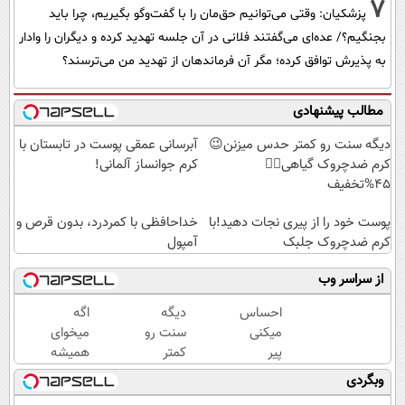
7
پزشکیان: وقتی می‌توانیم حق‌مان را با گفت‌وگو بگیریم، چرا باید
بجنگیم؟/ عده‌ای می‌گفتند فلانی در آن جلسه تهدید کرده و دیگران را وادار
به پذیرش توافق کرده؛ مگر آن فرماندهان از تهدید من می‌ترسند؟
مطالب پیشنهادی
دیگه سنت رو کمتر حدس میزنن😉
آبرسانی عمقی پوست در تابستان با
کرم ضدچروک گیاهی👈🏻
کرم جوانساز آلمانی!
45%تخفیف
پوست خود را از پیری نجات دهید!با
خداحافظی با کمردرد، بدون قرص و
کرم ضدچروک جلبک
آمپول
از سراسر وب
احساس
دیگه
اگه
میکنی
سنت رو
میخوای
پیر
کمتر
همیشه
شدی؟
حدس
جوون
وبگردی
جوانی
میزنن😉
باشی کرم