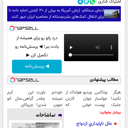
اشتراک گذاری :
ادعای سنتکام: ارتش آمریکا به بیش از ۳۰ کشتی اجازه داده تا
برای انتقال کمک‌های بشردوستانه از محاصره ایران عبور کنند
درد زانو رو برای همیشه از
یادت ببر! ◀ پرسش‌نامه رو
تکمیل کن ▶
◀ پرسش‌نامه
مطالب پیشنهادی
هرگز بوتاکس
ویدیو هولناک از
خودتم باورت
این کرم
نکنید! جوانساز
جوان کارتن
نمیشه چقدر
گیاهی،مثل اتو
جلبک پوست
خوابی که
جوون شدی!
چروکای
شمارا ۱۰ سال
میلیاردر شد.
خرید جوانساز
پوستتوصاف
بیشتر بخوانید:
تماشاخانه
جوان می کند
آموزش رایگان
اسپیرولینا با
میکنه!50%تخفیف
علل ناپايداري ازدواج
تخفیف ویژه