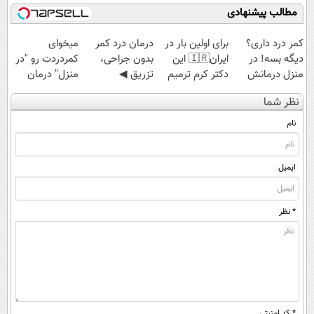
45%تخفیف
اسپیرولینا با تخفیف
مطالب پیشنهادی
ویژه
کمر درد داری؟
برای اولین بار در
درمان درد کمر
میخوای
دیگه بسه! در
ایران🇮🇷 این
بدون جراحی،
کمردردت رو "در
منزل درمانش
دکتر کرم ترمیم
تزریق ◀
منزل" درمان
کن
کننده 23 روزه
پرسش‌نامه رو پر
کنی؟ (◂فیلم +
نظر شما
(◀پرسش‌نامه)
ساخت!
کن ▶
◂پرسش‌نامه)
نام
ایمیل
* نظر
* کد امنیتی