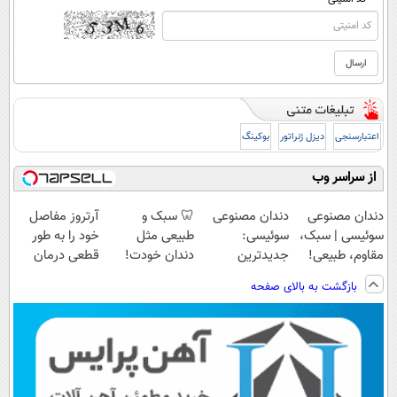
اعتبارسنجی
دیزل ژنراتور
بوکینگ
از سراسر وب
دندان مصنوعی
دندان مصنوعی
🦷 سبک و
آرتروز مفاصل
سوئیسی | سبک،
سوئیسی:
طبیعی مثل
خود را به طور
مقاوم، طبیعی!
جدیدترین
دندان خودت!
قطعی درمان
ویزیت
فناوری اروپا،
نصب آسان و
کنید!
بازگشت به بالای صفحه
رایگان+پرداخت
سبک و مقاوم |
پرداخت اقساطی
◗پرسش‌نامه◖
اقساطی😍
پرداخت قسطی
💳 📍 تهران