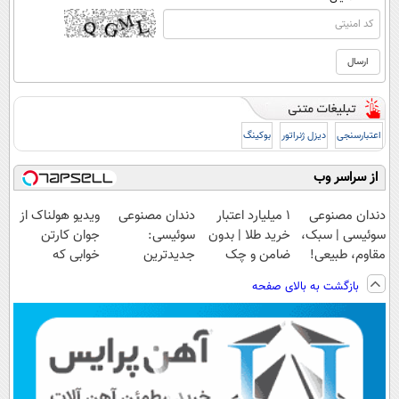
اعتبارسنجی
دیزل ژنراتور
بوکینگ
از سراسر وب
دندان مصنوعی
۱ میلیارد اعتبار
دندان مصنوعی
ویدیو هولناک از
سوئیسی | سبک،
خرید طلا | بدون
سوئیسی:
جوان کارتن
مقاوم، طبیعی!
ضامن و چک
جدیدترین
خوابی که
ویزیت
فناوری اروپا،
میلیاردر شد.
بازگشت به بالای صفحه
رایگان+پرداخت
سبک و مقاوم |
آموزش رایگان
اقساطی😍
پرداخت قسطی