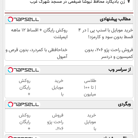
7
زنِ بادیگارد محافظ نیوشا ضیغمی در مسجد شهرک غرب
مطالب پیشنهادی
خرید موبایل با اسنپ پی | در ۴
روکش رایگان + اقساط ۱۲ ماهه
قسط بدون سود و کارمزد!
ایمپلنت
فروش راحت پژو ۲۰6، بدون
خداحافظی با کمردرد، بدون قرص و
کمیسیون و دردسر
آمپول
از سراسر وب
طلاسی
خرید
روکش
| تا 100
موبایل
رایگان
میلیون
با
+
وام
اسنپ
اقساط
وبگردی
آنی
پی | در
۱۲
خرید
۴
ماهه
خرید
فروش
روکش
طلا💰
قسط
ایمپلنت
موبایل
راحت پژو
رایگان
ثبت
بدون
با
۲۰6،
+
نام
سود و
اسنپ
بدون
اقساط