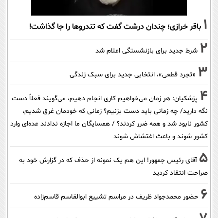
1
باقر خرازی؛ چندان درشت گفت که تندروها را جا گذاشت!
2
شرط جدید برای بازنشستگی اعلام شد
3
«تجرد قطعی»، انتخابی جدید برای سبک زندگی
4
پزشکیان: هر زمان می‌خواهیم کاری انجام دهیم، می‌گویند فعلاً دست
نگه دارید/ چه زمانی باید دست بزنیم؟ زمانی که خودمان غرق شدیم،
کشور نابود شد و همه ضرر کردند؟ / همسایگان ما اجازه ندادند عده‌ای وارد
کشور شوند و باعث اغتشاش شوند
5
آقای رئیس جمهور! این هم یک نمونه از حذف که در گزارش خود به
صراحت انتقاد کردید
6
حضور محمدجواد ظریف در مراسم تشییع ابوالقاسم قاسم‌زاده