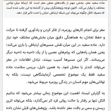
پیامک
سرگرمی
ماده سفید مغز، بخشی مهم از بافت‌های عمقی مغز است که ارتباط میان نواحی
مختلف را برقرار می‌کند. اکنون توجه پژوهشگران بیش از گذشته به این جلب شده است
روانشناسی
فناوری
که مصرف الکل چگونه می‌تواند این شبکه ارتباطی حیاتی را تحت تاثیر قرار دهد.
آشپزی
گوناگون
دانلود
مغز برای انجام کارهای روزمره، از فکر کردن و یادآوری گرفته تا حرکت
حوادث
و حفظ تعادل، به هماهنگی دقیق میان بخش‌های مختلف خود نیاز
محیط زیست
دارد. ماده سفید در این میان نقش مسیرهای ارتباطی را بازی می‌کند؛
سلامت
یعنی همان راه‌هایی که پیام‌های عصبی را از یک ناحیه به ناحیه دیگر
فرهنگی
می‌رسانند. اگر این مسیرها آسیب ببینند، تبادل اطلاعات در مغز
بین الملل
می‌تواند کندتر یا مختل شود. به همین دلیل، بررسی سلامت ماده
سفید فقط یک موضوع تخصصی آزمایشگاهی نیست، بلکه به
اجتماعی
توانایی‌های مهم انسان در زندگی روزمره مربوط می‌شود.
حیات وحش
به گزارش ایسنا، اهمیت این موضوع زمانی بیشتر می‌شود که بدانیم
سیاست خارجی
الکل تنها بر رفتار یا حالت روانی فرد اثر نمی‌گذارد، بلکه می‌تواند اثری
زیستی و سمی بر بافت مغز داشته باشد. پژوهش‌های قبلی نشان داده