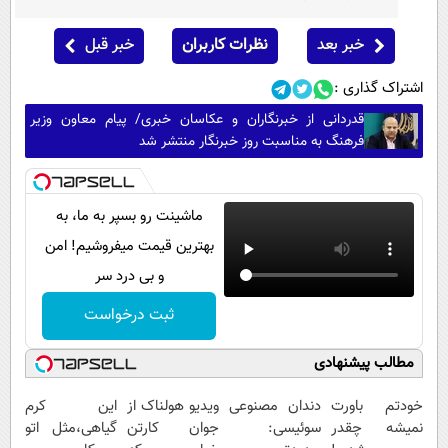
خبر بعد
نظرات کاربران
خبر قبل
اشتراک گذاری :
قدردانی از خبرنگاران و عکاسان خبری/ پیام معاون وزیر
فرهنگ به مناسبت روز خبرنگار منتشر شد
ماشینت رو بسپر به ما، به
بهترین قیمت میفروشیم! امن
و بی درد سر
ثبت درخواست
مطالب پیشنهادی
خودتم باورت
دندان مصنوعی
ویدیو هولناک از
این کرم
نمیشه چقدر
سوئیسی:
جوان کارتن
گیاهی،مثل اتو