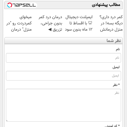
مطالب پیشنهادی
کمر درد داری؟
ایمپلنت دیجیتال
درمان درد کمر
میخوای
دیگه بسه! در
🦷 با اقساط تا
بدون جراحی،
کمردردت رو "در
منزل درمانش
12 ماه بدون سود
تزریق ◀
منزل" درمان
کن
و ضامن ✅
پرسش‌نامه رو پر
کنی؟ (◂فیلم +
نظر شما
(◀پرسش‌نامه)
کن ▶
◂پرسش‌نامه)
نام
ایمیل
* نظر
* کد امنیتی