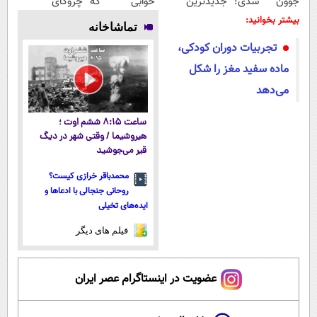
جوون شدی!
جدیدترین
خوابی که
چروکای
خرید جوانساز
فناوری اروپا،
میلیاردر شد.
پوستتوصاف
بیشتر بخوانید:
تماشاخانه
اسپیرولینا با
سبک و مقاوم |
آموزش رایگان
میکنه!50%تخفیف
تجربیات دوران کودکی،
تخفیف ویژه
پرداخت قسطی
ماده سفید مغز را شکل
می‌دهد
ساعت ۸:۱۵ ششم اوت ؛
هیروشیما / وقتی شهر در دیگ
قیر می‌جوشید
محمدباقر خرازی کیست؟
روحانی جنجالی با ادعاها و
ایده‌های تخیلی
فیلم های دیگر
عضویت در اینستاگرام عصر ایران