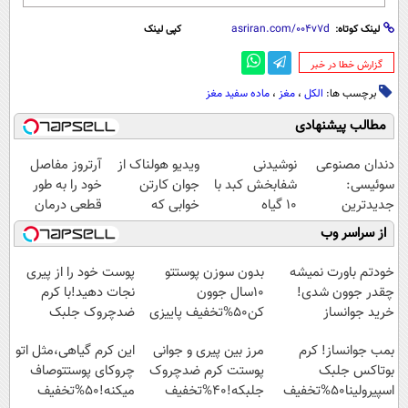
لینک کوتاه:
کپی لینک
‌گزارش خطا در خبر
برچسب ها:
الکل
،
مغز
،
ماده سفید مغز
مطالب پیشنهادی
دندان مصنوعی
نوشیدنی
ویدیو هولناک از
آرتروز مفاصل
سوئیسی:
شفابخش کبد با
جوان کارتن
خود را به طور
جدیدترین
10 گیاه
خوابی که
قطعی درمان
فناوری اروپا،
موثر(تخفیف تا
میلیاردر شد.
کنید!
از سراسر وب
سبک و مقاوم |
امشب)
آموزش رایگان
◗پرسش‌نامه◖
پرداخت قسطی
خودتم باورت نمیشه
بدون سوزن پوستتو
پوست خود را از پیری
چقدر جوون شدی!
10سال جوون
نجات دهید!با کرم
خرید جوانساز
کن50%تخفیف پاییزی
ضدچروک جلبک
اسپیرولینا با تخفیف
بمب جوانساز! کرم
مرز بین پیری و جوانی
این کرم گیاهی،مثل اتو
ویژه
بوتاکس جلبک
پوستت کرم ضدچروک
چروکای پوستتوصاف
اسپیرولینا50%تخفیف
جلبکه!40%تخفیف
میکنه!50%تخفیف