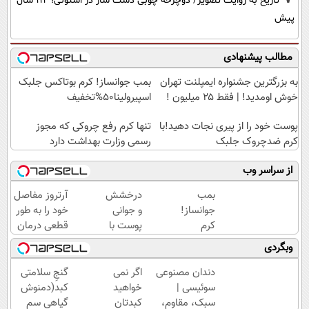
تاریخ به روایت تصویر/ دوچرخه چوبی دست ساز در استونی؛ 114 سال
پیش
مطالب پیشنهادی
به بزرگترین جشنواره ایمپلنت تهران
بمب جوانساز! کرم بوتاکس جلبک
خوش اومدید! | فقط ۲۵ میلیون !
اسپیرولینا50%تخفیف
پوست خود را از پیری نجات دهید!با
تنها کرم رفع چروکی که مجوز
کرم ضدچروک جلبک
رسمی وزارت بهداشت دارد
از سراسر وب
بمب
درخشش
آرتروز مفاصل
جوانساز!
و جوانی
خود را به طور
کرم
پوست با
قطعی درمان
بوتاکس
جلبک
کنید!
وبگردی
جلبک
اسپیرولینا!
◗پرسش‌نامه◖
اسپیرولینا50%تخفیف
خرید
دندان مصنوعی
اگر نمی
گنجِ سلامتی
محصول با
سوئیسی |
خواهید
کبد(دمنوش
تخفیف
سبک، مقاوم،
کبدتان
گیاهی سم