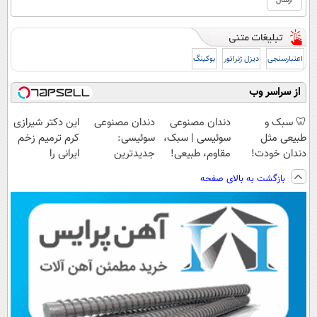
اعتبارسنجی
دیزل ژنراتور
بوکینگ
از سراسر وب
🦷 سبک و
دندان مصنوعی
دندان مصنوعی
این دکتر شیرازی
طبیعی مثل
سوئیسی | سبک،
سوئیسی:
کرم ترمیم زخم
دندان خودت!
مقاوم، طبیعی!
جدیدترین
ایرانی را
نصب آسان و
ویزیت
فناوری اروپا،
ساخت!!!
بازگشت به بالای صفحه
پرداخت اقساطی
رایگان+پرداخت
سبک و مقاوم |
💳 📍 تهران
اقساطی😍
پرداخت قسطی