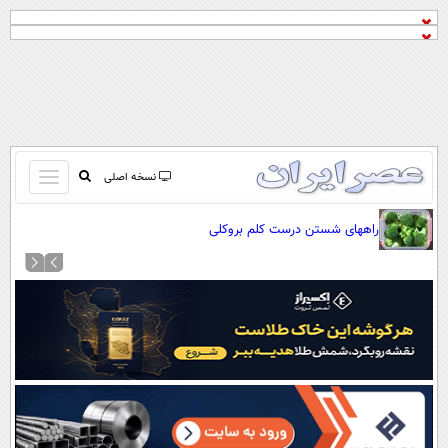
باز
نسخه اصلی
و
صفحه اول
راههای شستن درست کلم بروکلی
بسته
تماس با ما
کردن
آرشیو
منو
جستجو
نظرسنجی
آب و هوا
اوقات شرعی
پیوند ها
سواد زندگی