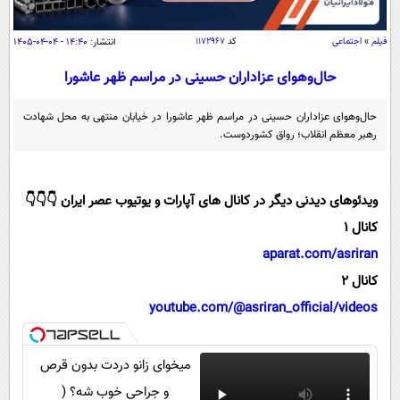
سیاسی
اقتصاد
فیلم
»
اجتماعی
کد
۱۱۷۲۹۶۷
انتشار:
۱۴:۴۰ - ۰۴-۰۴-۱۴۰۵
جامعه
اقتصادی
حال‌وهوای عزاداران حسینی در مراسم ظهر عاشورا
ورزشی
اجتماعی
خودرو
حال‌وهوای عزاداران حسینی در مراسم ظهر عاشورا در خیابان منتهی به محل شهادت
بین الملل
حوادث
رهبر معظم انقلاب؛ رواق کشوردوست.
فرهنگ و هنر
سیاست خارجی
سلامت
علم و دانش
یک برش دانایی
ویدئوهای دیدنی دیگر در کانال های آپارات و یوتیوب عصر ایران 👇👇👇
قرآن
فناوری و It
کانال 1
محیط زیست
گوناگون
علمی
aparat.com/asriran
سفر و تفریح
فیلم
سرگرمی
کانال 2
اخبار کریپتو
youtube.com/@asriran_official/videos
عصر ایران 2
اقتصاد
باشگاه مغز
آموزش زبان
خواندنی ها و دیدنی ها
ورزش
مجله تصویری سلاح
میخوای زانو دردت بدون قرص
داستان کوتاه
سیاست
و جراحی خوب شه؟ (