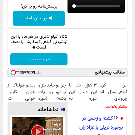
پیامک
سرگرمی
پرسش‌نامه رو پر کن)
روانشناسی
فناوری
◀ پرسش‌نامه
آشپزی
گوناگون
دانلود
5تا7 کیلو لاغری در هر ماه با این
حوادث
نوشیدنی گیاهی❗ سفارش با نصف
قیمت🔥
محیط زیست
سلامت
خرید محصول
فرهنگی
مطالب پیشنهادی
بین الملل
این کرم
13هزار نفر با
چرا تو نباید بنز و
ویدیو هولناک از
گیاهی،مثل اتو
این دیدن این
بی‌ام‌و زیر پات
جوان کارتن
اجتماعی
چروکای
دوره به
باشه؟ (دوره
خوابی که
حیات وحش
پوستتوصاف
آرزوهاشون
رایگان درآمد
میلیاردر شد.
بیشتر بخوانید:
تماشاخانه
میکنه!50%تخفیف
رسیدن |
میلیاردی)
آموزش رایگان
سیاست خارجی
16 کشته و زخمی در
ثبت‌‌نام رایگان
برخورد تریلی با عزاداران