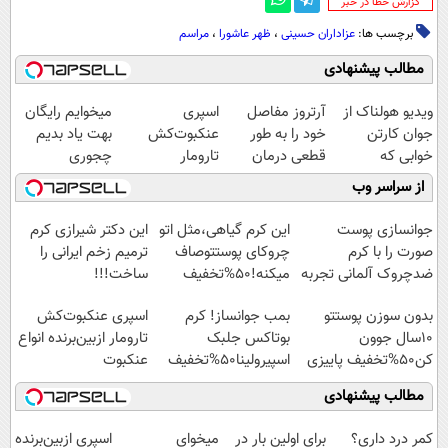
‌گزارش خطا در خبر
برچسب ها:
عزاداران حسینی
،
ظهر عاشورا
،
مراسم
مطالب پیشنهادی
ویدیو هولناک از
آرتروز مفاصل
اسپری
میخوایم رایگان
جوان کارتن
خود را به طور
عنکبوت‌‌کش
بهت یاد بدیم
خوابی که
قطعی درمان
تارومار
چجوری
میلیاردر شد.
کنید!
ازبین‌برنده انواع
پولدارشی! باور
از سراسر وب
آموزش رایگان
◗پرسش‌نامه◖
عنکبوت
نداری امتحانش
مجانیه
جوانسازی پوست
این کرم گیاهی،مثل اتو
این دکتر شیرازی کرم
صورت را با کرم
چروکای پوستتوصاف
ترمیم زخم ایرانی را
ضدچروک آلمانی تجربه
میکنه!50%تخفیف
ساخت!!!
کنید!
بدون سوزن پوستتو
بمب جوانساز! کرم
اسپری عنکبوت‌‌کش
10سال جوون
بوتاکس جلبک
تارومار ازبین‌برنده انواع
کن50%تخفیف پاییزی
اسپیرولینا50%تخفیف
عنکبوت
مطالب پیشنهادی
کمر درد داری؟
برای اولین بار در
میخوای
اسپری ازبین‌برنده