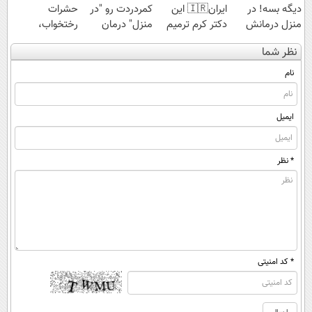
دیگه بسه! در
ایران🇮🇷 این
کمردردت رو "در
حشرات
منزل درمانش
دکتر کرم ترمیم
منزل" درمان
رختخواب،
کن
کننده 23 روزه
کنی؟ (◂فیلم +
مناسب برای
نظر شما
(◀پرسش‌نامه)
ساخت!
◂پرسش‌نامه)
مقابله با انواع
ساس
نام
ایمیل
* نظر
* کد امنیتی