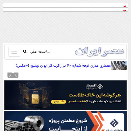
باز
نسخه اصلی
و
صفحه اول
معماری مدرن غرفه شماره ۴۰ در زاگرب اثر ایوان ویتیچ (+عکس)
بسته
تماس با ما
کردن
آرشیو
منو
جستجو
نظرسنجی
آب و هوا
اوقات شرعی
پیوند ها
سواد زندگی