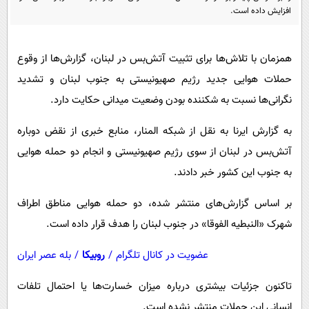
پیامک
سرگرمی
افزایش داده است.
روانشناسی
فناوری
آشپزی
همزمان با تلاش‌ها برای تثبیت آتش‌بس در لبنان، گزارش‌ها از وقوع
گوناگون
حملات هوایی جدید رژیم صهیونیستی به جنوب لبنان و تشدید
دانلود
حوادث
نگرانی‌ها نسبت به شکننده بودن وضعیت میدانی حکایت دارد.
محیط زیست
به گزارش ایرنا به نقل از شبکه المنار، منابع خبری از نقض دوباره
سلامت
آتش‌بس در لبنان از سوی رژیم صهیونیستی و انجام دو حمله هوایی
فرهنگی
به جنوب این کشور خبر دادند.
بین الملل
بر اساس گزارش‌های منتشر شده، دو حمله هوایی مناطق اطراف
اجتماعی
شهرک «النبطیه الفوقا» در جنوب لبنان را هدف قرار داده است.
حیات وحش
عضویت در کانال تلگرام
/
روبیکا
/
بله عصر ایران
سیاست خارجی
تاکنون جزئیات بیشتری درباره میزان خسارت‌ها یا احتمال تلفات
انسانی این حملات منتشر نشده است.