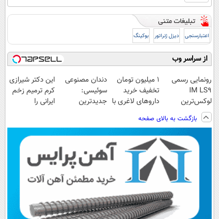
اعتبارسنجی
دیزل ژنراتور
بوکینگ
از سراسر وب
رونمایی رسمی
1 میلیون تومان
دندان مصنوعی
این دکتر شیرازی
IM LS9
تخفیف خرید
سوئیسی:
کرم ترمیم زخم
لوکس‌ترین
داروهای لاغری با
جدیدترین
ایرانی را
EREV در ایران
ارسال از
فناوری اروپا،
ساخت!!!
بازگشت به بالای صفحه
داروخانه و پک
سبک و مقاوم |
یخ!
پرداخت قسطی