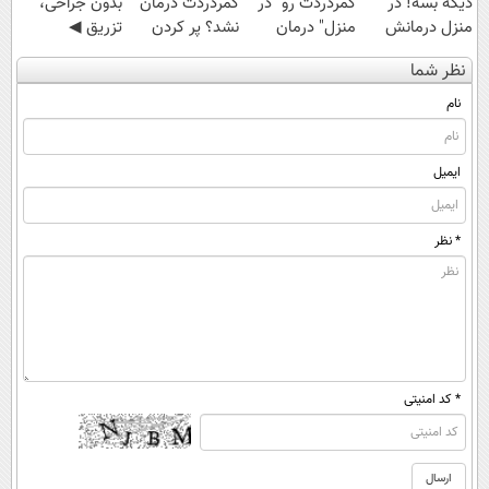
دیگه بسه! در
کمردردت رو "در
کمردردت درمان
بدون جراحی،
منزل درمانش
منزل" درمان
نشد؟ پر کردن
تزریق ◀
کن
کنی؟ (◂فیلم +
پرسشنامه و
پرسش‌نامه رو پر
نظر شما
(◀پرسش‌نامه)
◂پرسش‌نامه)
دریافت راه حل
کن ▶
نام
ایمیل
* نظر
* کد امنیتی