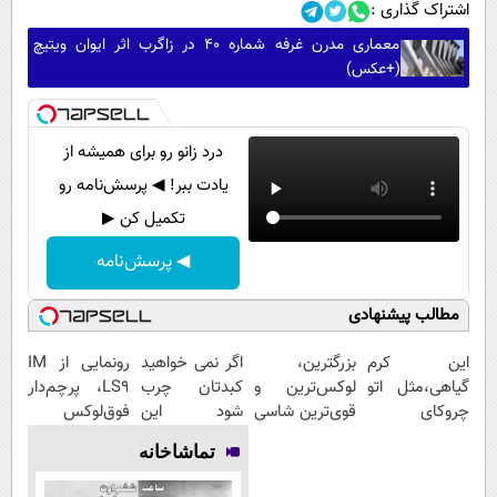
اشتراک گذاری :
معماری مدرن غرفه شماره ۴۰ در زاگرب اثر ایوان ویتیچ
(+عکس)
درد زانو رو برای همیشه از
یادت ببر! ◀ پرسش‌نامه رو
تکمیل کن ▶
◀ پرسش‌نامه
مطالب پیشنهادی
این کرم
بزرگترین،
اگر نمی خواهید
رونمایی از IM
گیاهی،مثل اتو
لوکس‌ترین و
کبدتان چرب
LS9، پرچم‌دار
چروکای
قوی‌ترین شاسی
شود این
فوق‌لوکس
پوستتوصاف
بلند EREV در
نوشیدنی خوش
EREV وارد بازار
تماشاخانه
میکنه!50%تخفیف
در ایران رونمایی
طعم را بنوشید
ایران شد
شد