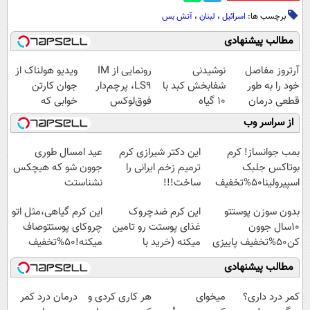
برچسب ها:
اسرائیل
،
لبنان
،
آتش بس
مطالب پیشنهادی
آرتروز مفاصل
نوشیدنی
رونمایی از IM
ویدیو هولناک از
خود را به طور
شفابخش کبد با
LS9، پرچم‌دار
جوان کارتن
قطعی درمان
10 گیاه
فوق‌لوکس
خوابی که
کنید!
موثر(تخفیف تا
EREV وارد بازار
میلیاردر شد.
از سراسر وب
◗پرسش‌نامه◖
امشب)
ایران شد
آموزش رایگان
بمب جوانساز! کرم
این دکتر شیرازی کرم
عید امسال طوری
بوتاکس جلبک
ترمیم زخم ایرانی را
جوون شو که هیچکس
اسپیرولینا50%تخفیف
ساخت!!!
نشناستت
بدون سوزن پوستتو
این کرم ضدچروک
این کرم گیاهی،مثل اتو
10سال جوون
غذای پوستت رو تامین
چروکای پوستتوصاف
کن50%تخفیف پاییزی
میکنه (خرید با
میکنه!50%تخفیف
40%تخفیف)
مطالب پیشنهادی
کمر درد داری؟
میخوای
هر کاری کردی و
درمان درد کمر