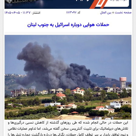
سیاسی
اقتصاد
صفحه نخست
»
بین الملل
کد
۱۱۷۳۰۹۷
انتشار:
۱۱:۳۷ - ۰۵-۰۴-۱۴۰۵
جامعه
اقتصادی
حملات هوایی دوباره اسرائیل به جنوب لبنان
ورزشی
اجتماعی
خودرو
بین الملل
حوادث
فرهنگ و هنر
سیاست خارجی
سلامت
علم و دانش
یک برش دانایی
قرآن
فناوری و It
محیط زیست
گوناگون
علمی
سفر و تفریح
فیلم
سرگرمی
اخبار کریپتو
عصر ایران 2
اقتصاد
باشگاه مغز
آموزش زبان
خواندنی ها و دیدنی ها
ورزش
مجله تصویری سلاح
این حملات در حالی انجام شده که طی روزهای گذشته از کاهش نسبی درگیری‌ها و
داستان کوتاه
سیاست
تلاش‌های دیپلماتیک برای تثبیت آتش‌بس سخن گفته می‌شد، اما تداوم عملیات نظامی
و نبود توافق پایدار بر سر توقف کامل حملات، نگرانی‌ها درباره بازگشت دوباره تنش‌ها را