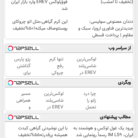
(تخفیف تا امشب)
فوق‌لوکس EREV وارد بازار ایران
شد
دندان مصنوعی سوئیسی:
این کرم گیاهی،مثل اتو چروکای
جدیدترین فناوری اروپا، سبک و
پوستتوصاف میکنه!50%تخفیف
مقاوم | پرداخت قسطی
از سراسر وب
لوکس‌ترین
تنها کرم
پژو پارس
شاسی‌بلند
رفع
گذاشتی
EREV در
چروکی
برای
ایران،
که
فروش؟؟
وبگردی
توسط نیکا
مجوز
اینجا
موتور
رسمی
راحت
چرا درد
لوکس‌ترین
مسیر
رونمایی
وزارت
بفروشش
زانو را
شاسی‌بلند
همراهی
شد!
بهداشت
تحمل
EREV در
و
دارد
می‌کنی؟
ایران،
گزارش
مطالب پیشنهادی
خیلی
توسط نیکا
عملکرد
ساده
موتور
گروه
ورود یک غول لوکس و هوشمند به
با این نوشیدنی گیاهی کبدت
درمنزل
رونمایی
اسنپ
ایران، IM LS9 رسماً رونمایی شد
همیشه پرقدرته55%تخفیف