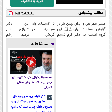
خرید با تخفیف
مطالب پیشنهادی
مسیر همراهی و
برای اولین بار در
تا 3میلیارد وام
این دکتر
گزارش عملکرد
ایران🇮🇷 این
سرمایه در
شیرازی کرم
گروه اسنپ در
دکتر کرم ترمیم
گردش
ترمیم زخم
۱۴۰۴
کننده 23 روزه
فروشندگان =>
ایرانی را
تماشاخانه
ساخت!
فروشگاهت رو
ساخت!!!
ثبت کن
محمدباقر خرازی کیست؟روحانی
جنجالی با ادعاها و ایده‌های
تخیلی
تاکر کارلسون، مجری و فعال
مشهور رسانه‌ای: جنگ ایران به
وضوح برخلاف چیزی است که ترامپ