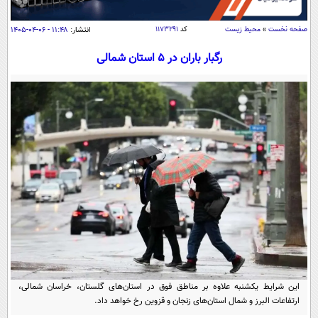
سیاسی
اقتصاد
صفحه نخست
»
محیط زیست
کد
۱۱۷۳۲۹۱
انتشار:
۱۱:۴۸ - ۰۶-۰۴-۱۴۰۵
جامعه
اقتصادی
رگبار باران در ۵ استان شمالی
ورزشی
اجتماعی
خودرو
بین الملل
حوادث
فرهنگ و هنر
سیاست خارجی
سلامت
علم و دانش
یک برش دانایی
قرآن
فناوری و It
محیط زیست
گوناگون
علمی
سفر و تفریح
فیلم
سرگرمی
اخبار کریپتو
عصر ایران 2
اقتصاد
باشگاه مغز
آموزش زبان
خواندنی ها و دیدنی ها
ورزش
مجله تصویری سلاح
این شرایط یکشنبه علاوه بر مناطق فوق در استان‌های گلستان، خراسان شمالی،
داستان کوتاه
سیاست
ارتفاعات البرز و شمال استان‌های زنجان و قزوین رخ خواهد داد.