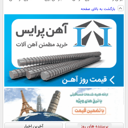
ساخت!!!
کنی؟ (◂فیلم +
◗پرسش‌نامه رو
کن
بازگشت به بالای صفحه
◂پرسش‌نامه)
پر کن◖
(◀پرسش‌نامه)
پربیننده های روز
آخرین اخبار