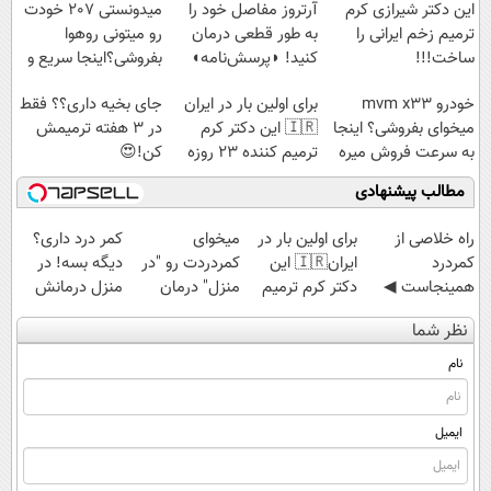
این دکتر شیرازی کرم
آرتروز مفاصل خود را
میدونستی 207 خودت
ترمیم زخم ایرانی را
به طور قطعی درمان
رو میتونی روهوا
ساخت!!!
کنید! ◗پرسش‌نامه◖
بفروشی؟اینجا سریع و
راحت بفروش
خودرو mvm x33
برای اولین بار در ایران
جای بخیه داری؟؟ فقط
میخوای بفروشی؟ اینجا
🇮🇷 این دکتر کرم
در 3 هفته ترمیمش
به سرعت فروش میره
ترمیم کننده 23 روزه
کن!😍
ساخت!
مطالب پیشنهادی
‌راه خلاصی از
برای اولین بار در
میخوای
کمر درد داری؟
کمردرد
ایران🇮🇷 این
کمردردت رو "در
دیگه بسه! در
همینجاست ◀
دکتر کرم ترمیم
منزل" درمان
منزل درمانش
فقط کافیه فرم
کننده 23 روزه
کنی؟ (◂فیلم +
کن
نظر شما
رو پر کنی!
ساخت!
◂پرسش‌نامه)
(◀پرسش‌نامه)
نام
ایمیل