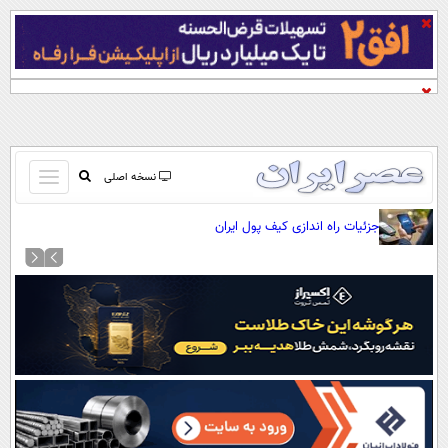
باز
نسخه اصلی
و
صفحه اول
جزئیات راه اندازی کیف پول ایران
بسته
تماس با ما
کردن
آرشیو
منو
جستجو
نظرسنجی
آب و هوا
اوقات شرعی
پیوند ها
سواد زندگی