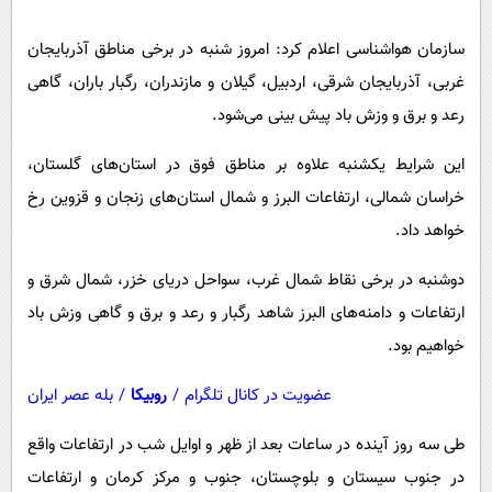
پیامک
سرگرمی
سازمان هواشناسی اعلام کرد: امروز شنبه در برخی مناطق آذربایجان
روانشناسی
فناوری
غربی، آذربایجان شرقی، اردبیل، گیلان و مازندران، رگبار باران، گاهی
آشپزی
گوناگون
رعد و برق و وزش باد پیش بینی می‌شود.
دانلود
حوادث
این شرایط یکشنبه علاوه بر مناطق فوق در استان‌های گلستان،
محیط زیست
خراسان شمالی، ارتفاعات البرز و شمال استان‌های زنجان و قزوین رخ
سلامت
خواهد داد.
فرهنگی
دوشنبه در برخی نقاط شمال غرب، سواحل دریای خزر، شمال شرق و
بین الملل
ارتفاعات و دامنه‌های البرز شاهد رگبار و رعد و برق و گاهی وزش باد
اجتماعی
خواهیم بود.
حیات وحش
عضویت در کانال تلگرام
/
روبیکا
/
بله عصر ایران
سیاست خارجی
طی سه روز آینده در ساعات بعد از ظهر و اوایل شب در ارتفاعات واقع
در جنوب سیستان و بلوچستان، جنوب و مرکز کرمان و ارتفاعات