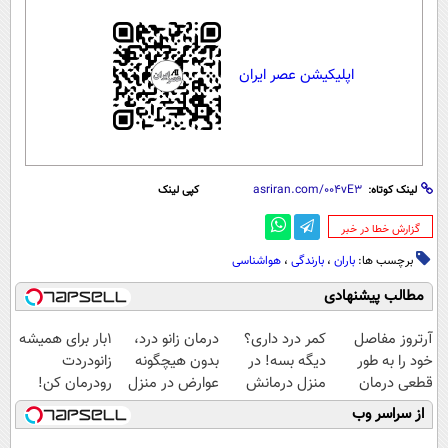
اپلیکیشن عصر ایران
لینک کوتاه:
کپی لینک
‌گزارش خطا در خبر
برچسب ها:
باران
،
بارندگی
،
هواشناسی
مطالب پیشنهادی
آرتروز مفاصل
کمر درد داری؟
درمان زانو درد،
1بار برای همیشه
خود را به طور
دیگه بسه! در
بدون هیچگونه
زانودردت
قطعی درمان
منزل درمانش
عوارض در منزل
رودرمان کن!
کنید!
کن
(◂پرسش‌نامه)
(تکنولوژی آلمان)
از سراسر وب
◗پرسش‌نامه◖
(◀پرسش‌نامه)
◂پرسشنامه▸