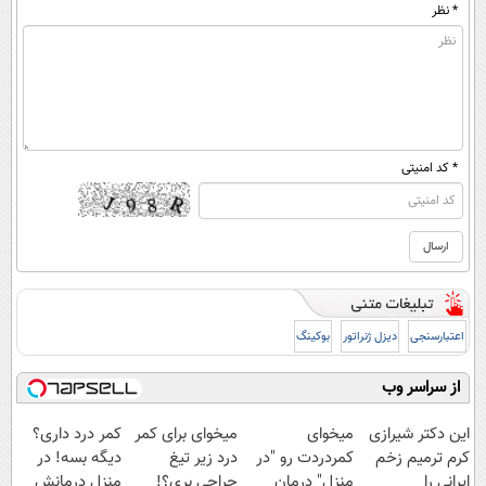
* نظر
* کد امنیتی
اعتبارسنجی
دیزل ژنراتور
بوکینگ
از سراسر وب
این دکتر شیرازی
میخوای
میخوای برای کمر
کمر درد داری؟
کرم ترمیم زخم
کمردردت رو "در
درد زیر تیغ
دیگه بسه! در
ایرانی را
منزل" درمان
جراحی بری؟!
منزل درمانش