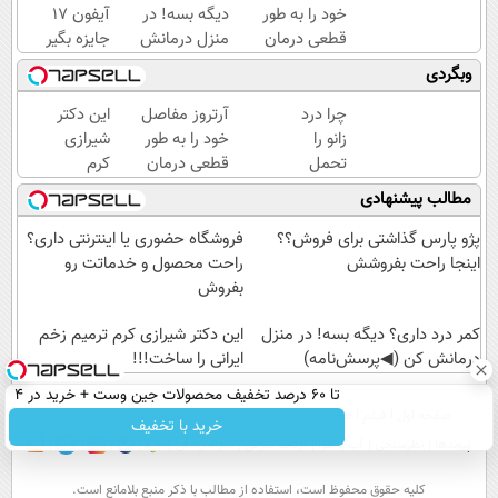
خود را به طور
دیگه بسه! در
آیفون 17
قطعی درمان
منزل درمانش
جایزه بگیر
کنید!
کن
وبگردی
◗پرسش‌نامه◖
(◀پرسش‌نامه)
چرا درد
آرتروز مفاصل
این دکتر
زانو را
خود را به طور
شیرازی
تحمل
قطعی درمان
کرم
می‌کنی؟
کنید!
ترمیم
مطالب پیشنهادی
خیلی
◗پرسش‌نامه◖
زخم
ساده
ایرانی را
پژو پارس گذاشتی برای فروش؟؟
فروشگاه حضوری یا اینترنتی داری؟
درمنزل
ساخت!!!
اینجا راحت بفروشش
راحت محصول و خدماتت رو
درمانش
بفروش
کن
کمر درد داری؟ دیگه بسه! در منزل
این دکتر شیرازی کرم ترمیم زخم
درمانش کن (◀پرسش‌نامه)
ایرانی را ساخت!!!
تا 60 درصد تخفیف محصولات جین وست + خرید در 4
صفحه اول
فیلم
عصر ایران۲
درباره عصرایران
تماس با ما
آرشیو
جستجو
قسط
خرید با تخفیف
پیوندها
نظرسنجی
آب و هوا
اوقات شرعی
سواد زندگی
كليه حقوق محفوظ است، استفاده از مطالب با ذكر منبع بلامانع است.