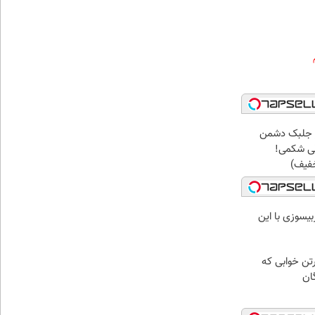
ز جلبک دشمن
ی شکمی!
خفیف)
بیسوزی با این
رتن خوابی که
ان