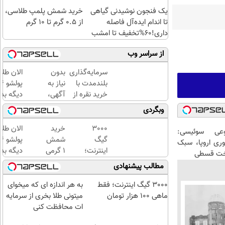
یک فنجون نوشیدنی گیاهی
خرید شمش پلمپ طلاسی،
تا اندام ایده‌آل فاصله
از ۰.۵ گرم تا ۱۰ گرم
داری!60%تخفیف تا امشب
از سراسر وب
سرمایه‌گذاری
بدون
الان طلا
بلندمدت با
نیاز به
خرید نقره از
آگهی،
دیگه بده
دیجی‌کالا
یک‌روزه
سرمایه‌گ
وبگردی
فروخته
طلا با ا
شد
بی‌بهره
3000
خرید
الان طلا
عی سوئیسی:
گیگ
شمش
وری اروپا، سبک
اینترنت؛
1 گرمی
دیگه بده
اخت قسطی
فقط
از
سرمایه‌گ
مطالب پیشنهادی
ماهی
طلاسی
طلا با ا
100
بی‌بهره
3000 گیگ اینترنت؛ فقط
به هر اندازه ای که میخوای
هزار
ماهی 100 هزار تومان
میتونی طلا بخری از سرمایه
تومان
ات محافظت کنی