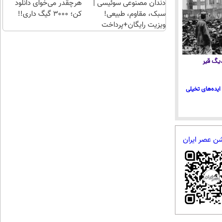
دندان مصنوعی سوئیسی |
هرچقدر می‌خوای دانلود
سبک، مقاوم، طبیعی!
کن؛ 3000 گیگ داری!!
ویزیت رایگان+پرداخت
اقساطی😍
 دیگ قیر
ایده‌های تخیلی
شن عصر ایران