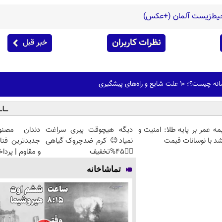
حیط‌زیست آلمان (+عکس)
نظرات کاربران
خبر قبل
شایع و راه‌های پیشگیری
مه عمر بر پایه طلا: امنیت و
دیگه هیچوقت پیری سراغت
دندان مصنو
د با نوسانات قیمت
نمیاد😉 کرم ضدچروک گیاهی
جدیدترین فنا
👈🏻45%تخفیف
و مقاوم | پرد
تماشاخانه