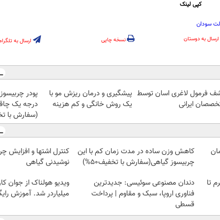
کپی لینک
لت سودان
ارسال به دوستان
نسخه چاپی
ارسال به تلگرام
ف فرمول لاغری اسان توسط
پیشگیری و درمان ریزش مو با
پودر چربیسو
خصصان ایرانی
یک روش خانگی و کم هزینه
درجه یک چاق
(سفارش با ت
کاهش وزن ساده در مدت زمان کم با این
کنترل اشتها و افزایش چر
چربیسوز گیاهی(سفارش با تخفیف50%)
نوشیدنی گیاهی
لمپ طلاسی، از ۰.۵ گرم تا
دندان مصنوعی سوئیسی: جدیدترین
ویدیو هولناک از جوان کا
فناوری اروپا، سبک و مقاوم | پرداخت
میلیاردر شد. آموزش رایگ
قسطی