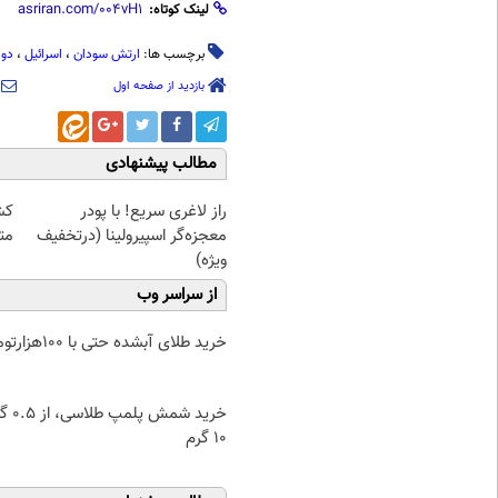
لینک کوتاه:
برچسب ها:
ارتش سودان
،
اسرائیل
،
دو
بازدید از صفحه اول
مطالب پیشنهادی
راز لاغری سریع! با پودر
کش
معجزه‌گر اسپیرولینا (درتخفیف
مت
ویژه)
از سراسر وب
خرید طلای آبشده حتی با ۱۰۰هزارتومان
خرید شمش پ
۱۰ گرم