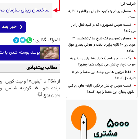
شرکت کن!
ساختمان زیبای سازمان م
معمای ریاضی؛ رکورد حل این چالش 10 ثانیه
است
تست هوش تصویری: کدام کلید قفل را باز
خبر بعد
می کند؟
معمای تصویری تک شاخ ها / تشخیص 3
اشتراک گذاری :
مورد زیر 10 ثانیه برابر با دقت و هوش بصری فوق
العاده
پوسته‌پوسته شدن پا نشانه چیست؟؛ ۱۰ علت 
یک معمای ریاضی/ خیلی ها برای رسیدن به
جواب دچار چالش می شوند، شما چطور؟
مطالب پیشنهادی
فقط تیزبین ها می توانند این معما را در 10
ثانیه حل کنند!
از PS5 تا آیفون17 و بیت کوین
بی
تست هوش چالش برانگیز: نابغه های ریاضی
برنده شو 🔥 گردونه شانس
رش
الگوی پنهان این معما را پیدا کنند!
بدون پوچ 💥