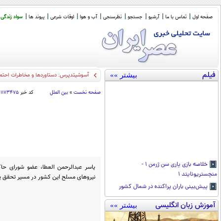
صفحه اول
تماس با ما
آرشیو
جستجو
نظرسنجی
آب و هوا
اوقات شرعی
پیوند ها
سواد زندگی
فیلم
بیشتر »»
آسوشیتدپرس: دستاوردها و مخاطرات احتما
صفحه نخست
»
بین الملل
کد خبر
۱۱۷۳۴۷۵
خلاصه بازی پاری سن ژرمن ۱ -
یاسر عبدالرحمن العطا، عضو شورای حاک
منچستریونایتد ۱
نیروهای مسلح این کشور در مسیر تحقق پی
پیش‌بینی باران پراکنده در شمال کشور
آموزش زبان انگلیسی
بیشتر »»