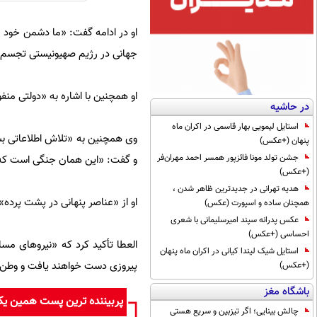
او در ادامه گفت: «ما دشمن خود را
جهانی در رژیم صهیونیستی تجسم 
او همچنین با اشاره به «دولتی منف
در حاشیه
استایل لیمویی بهار قاسمی در اکران ماه
وی همچنین به «تلاش اطلاعاتی بسی
پنهان (+عکس)
جشن تولد مونا فائزپور همسر احمد مهران‌فر
و گفت: «این همان جنگی است که 
(+عکس)
هدیه تهرانی در جدیدترین ظاهر شدن ،
او از «عناصر پنهانی در پشت پرده
همچنان ساده و اسپورت (عکس)
عکس پدرانه سپند امیرسلیمانی با شعری
احساسی (+عکس)
العطا تأکید کرد که «نیروهای مسلح
استایل شیک لیندا کیانی در اکران ماه پنهان
پیروزی دست خواهند یافت و وطن و
(+عکس)
باشگاه مغز
پربیننده ترین پست همین ی
چالش بینایی؛ اگر تیزبین و سریع هستی