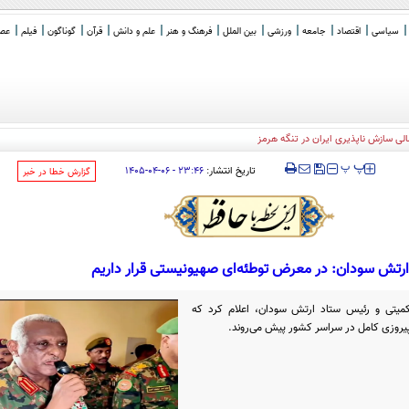
سیاسی
اقتصاد
جامعه
ورزشی
بین الملل
فرهنگ و هنر
علم و دانش
قرآن
گوناگون
فیلم
عصر 
لی سازش ناپذیری ایران در تنگه هرمز
‍‍‍ پ
پ
تاریخ انتشار:
۲۳:۴۶ - ۰۶-۰۴-۱۴۰۵
‌گزارش خطا در خبر
ارتش سودان: در معرض توطئه‌ای صهیونیستی قرار داریم
میتی و رئیس ستاد ارتش سودان، اعلام کرد که
روزی کامل در سراسر کشور پیش می‌روند.