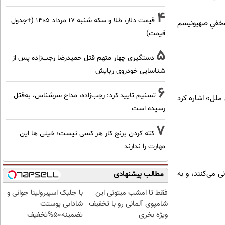
4
قیمت دلار، طلا و سکه شنبه ۱۷ مرداد ۱۴۰۵ (+جدول
 مخفیِ صهیونیسم
قیمت)
5
دستگیری چهار متهم قتل حمیدرضا رجب‌زاده پس از
شناسایی خودروی ربایش
6
تسنیم تایید کرد: رجب‌زاده، مداح سرشناس، به‌قتل
 ملل» اشاره کرد
رسیده است
7
کته کردن برنج کار هر کسی نیست؛ خیلی ها این
مهارت را ندارند
ی می‌کنند، و به
مطالب پیشنهادی
فقط تا امشب میتونی این
با جلبک اسپیرولینا جوانی و
شامپوی آلمانی رو با تخفیف
شادابی پوستت
ویژه بخری
تضمینه50%تخفیف