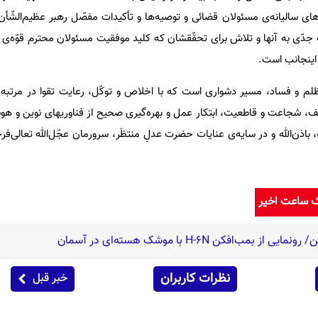
های سالیانه‌ی مسئولان قضائی و توصیه‌ها و تأکیدات مفصّل رهبر عظیم‌الشّأن 
جّه جدّی به آنها و تلاش برای تحقّقشان که کلید موفقیت مسئولان محترم قوّه
اینجانب است.
ظلم و فساد، مسیر دشواری است که با اخلاص و توکّل، رعایت تقوا در مرتبه‌ی 
ف، شجاعت و قاطعیت، ابتکار عمل و بهره‌گیری صحیح از فناوریهای نوین و هو
اذن‌الله و در سایه‌ی عنایات حضرت عدلِ منتظَر، سرورمان عجّل‌الله تعالی‌فرج
ک ساعت اخیر
‌افکن H-۶N با موشک هسته‌ای در آسمان
نظرات کاربران
خبر قبل