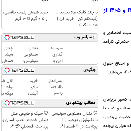
بگیر!
کنید
احقاق حقوق تضییع‌شده‌ ملت ایران در جنایات تجاوزکاران جهانی در سال‌های ۱۴۰۴ و ۱۴۰۵ از
با چند کلیک طلا بخرید...
خرید شمش پلمپ طلاسی،
(ثبت‌نام کن | خرید کن |
از ۰.۵ گرم تا ۱۰ گرم
هدیه بگیر)
منیت اقتصادی و
از سراسر وب
حکمرانی کارآمد
سرمایه
دندان
چطور
گذاری
مصنوعی
میشه
امن با
سوئیسی:
قسطی
ی و احقاق حقوق
طلا و
جدیدترین
طلا
وبگردی
نقره
فناوری
خرید |
دیجی
اروپا،
با
پس‌انداز
خرید
الان طلا
کالا
سبک و
طلاسی
طلا فقط
طلای
مقاوم |
پس
با ۱۰۰
آبشده
دیگه بده
پرداخت
انداز
ه کشور عزیزمان
هزارتومان
حتی با
سرمایه‌گ
مطالب پیشنهادی
قسطی
کنید
(امن و
۱۰۰هزارتومان
طلا با ا
ناب و لامِرد تا
راحت)
بی‌بهره
🦷 دندان مصنوعی سوئیسی
🦷 سبک و طبیعی مثل
شخصیت بی‌بدیل،
با تکنولوژی دیجیتال |
دندان خودت! نصب آسان و
ه هزاران پرونده
پرداخت در 4 قسط |📍
پرداخت اقساطی 💳 📍