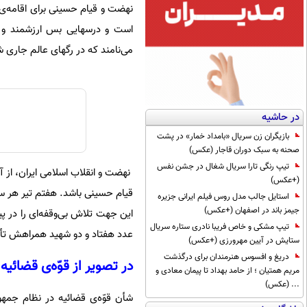
نهضت و قیام حسینی برای اقامه‌ی ح
است و درسهایی بس ارزشمند و فر
می‌نامند که در رگهای عالم جاری
در حاشیه
بازیگران زن سریال «بامداد خمار» در پشت
صحنه به سبک دوران قاجار (عکس)
تیپ رنگی تارا سریال شغال در جشن نفس
نهضت و انقلاب اسلامی ایران، از آ
(+عکس)
قیام حسینی باشد. هفتم تیر هر سا
استایل جالب مدل روس فیلم ایرانی جزیره
جیمز باند در اصفهان (+عکس)
این جهت تلاش بی‌وقفه‌ای را در پ
تیپ مشکی و خاص فریبا نادری ستاره سریال
عدد هفتاد و دو شهید همراهش تأی
ستایش در آیین مهرورزی (+عکس)
دریغ و افسوس هنرمندان برای درگذشت
در تصویر از قوّه‌ی قضائیه
مریم همتیان ؛ از حامد بهداد تا پیمان معادی و
... (عکس)
شأن قوّه‌ی قضائیه در نظام جمهور