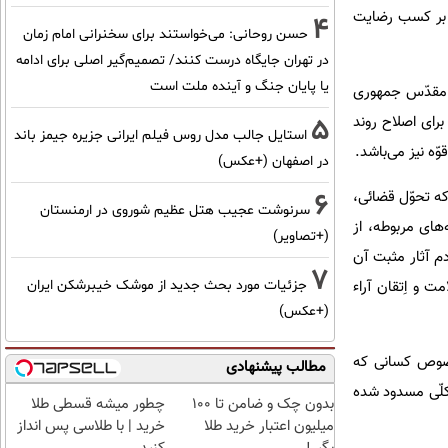
ه بر کسب رضایت
4
حسن روحانی: می‌خواستند برای سخنرانی امام زمان
در تهران جایگاه درست کنند/ تصمیم‌گیر اصلی برای ادامه
یا پایان جنگ و آینده ملت است
م مقدّس جمهوری
برای اصلاح روند
5
استایل جالب مدل روس فیلم ایرانی جزیره جیمز باند
ّه نیز می‌باشد.
در اصفهان (+عکس)
که تحوّل قضائی،
6
سرنوشت عجیب هتل عظیم شوروی در ارمنستان
های مربوطه، از
(+تصاویر)
م آثار مثبت آن
7
 و اِتقان آراء
جزئیات مورد بحث جدید از موشک خیبرشکن ایران
(+عکس)
بخصوص کسانی که
مطالب پیشنهادی
 کلّی مسدود شده
بدون چک و ضامن تا 100
چطور میشه قسطی طلا
میلیون اعتبار خرید طلا
خرید | با طلاسی پس انداز