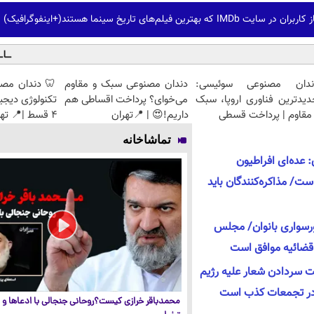
ندان مصنوعی سوئیسی:
دندان مصنوعی سبک و مقاوم
🦷 دندان مصن
دیدترین فناوری اروپا، سبک
می‌خوای؟ پرداخت اقساطی هم
تکنولوژی دیجی
مقاوم | پرداخت قسطی
داریم!😍 | 📍تهران
4 قسط |📍 تهران
تماشاخانه
عده‌ای افراطیون
ت/ مذاکره‌کنندگان باید
تورسواری بانوان/ مجلس
ه قضائیه موافق است
ت سردادن شعار علیه رژیم
 در تجمعات کذب است
محمدباقر خرازی کیست؟روحانی جنجالی با ادعاها و ا