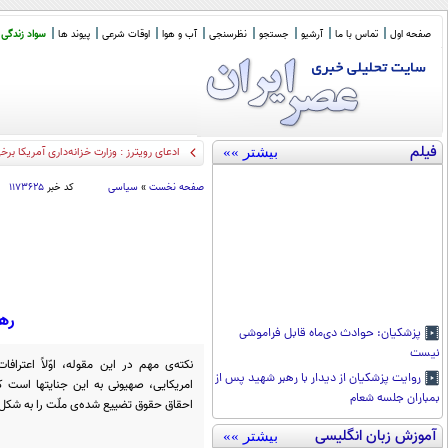
صفحه اول
تماس با ما
آرشیو
جستجو
نظرسنجی
آب و هوا
اوقات شرعی
پیوند ها
سواد زندگی
فیلم
بیشتر »»
میراث زرین قرن نوزده
_
صفحه نخست
»
سیاسی
کد خبر
۱۱۷۳۶۲۵
ره
پزشکیان: حوادث دی‌ماه قابل فراموشی
نیست
نکته‌ی مهم در این مقوله، اوّلاً اعترا
روایت پزشکیان از دیدار با رهبر شهید پس از
امریکایی، صهیونی به این جنایتها است 
بمباران جلسه شعام
احقاق حقوق تضییع شده‌ی ملّت را به شکل
آموزش زبان انگلیسی
بیشتر »»