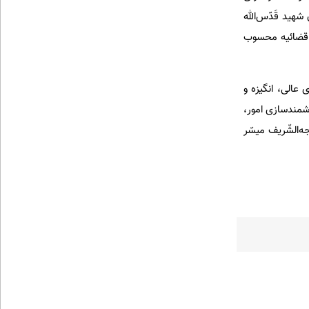
شهید قَدّس‌الله
‌ی قضائیه محسوب
عالی، انگیزه و
شمندسازی امور،
ه‌الشّریف میسّر