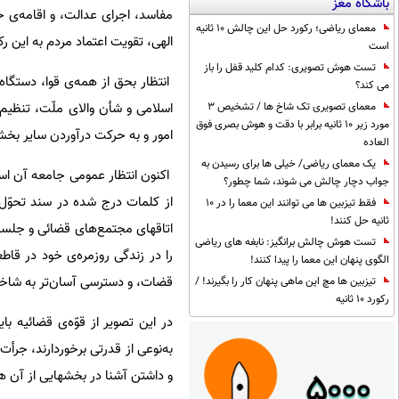
باشگاه مغز
مفاسد، اجرای عدالت، و اقامه‌ی ح
معمای ریاضی؛ رکورد حل این چالش 10 ثانیه
الهی، تقویت اعتماد مردم به این ر
است
تست هوش تصویری: کدام کلید قفل را باز
انتظار بحق از همه‌ی قوا، دستگا
می کند؟
اسلامی و شأن والای ملّت، تنظیم و
معمای تصویری تک شاخ ها / تشخیص 3
مورد زیر 10 ثانیه برابر با دقت و هوش بصری فوق
امور و به حرکت درآوردن سایر بخشه
العاده
یک معمای ریاضی/ خیلی ها برای رسیدن به
اکنون انتظار عمومی جامعه آن است 
جواب دچار چالش می شوند، شما چطور؟
از کلمات درج شده در سند تحوّل 
فقط تیزبین ها می توانند این معما را در 10
ثانیه حل کنند!
اتاقهای مجتمع‌های قضائی و جلسات
تست هوش چالش برانگیز: نابغه های ریاضی
را در زندگی روزمره‌ی خود در قاط
الگوی پنهان این معما را پیدا کنند!
قضات، و دسترسی آسان‌تر به شاخ
تیزبین ها مچ این ماهی پنهان کار را بگیرند! /
رکورد 10 ثانیه
در این تصویر از قوّه‌ی قضائیه 
به‌نوعی از قدرتی برخوردارند، جرأ
و داشتن آشنا در بخشهایی از آن هی