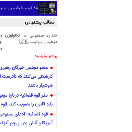
۲۵ فیلم با بالاترین امتیاز کاربران در سایت IMDb که بهترین فیلم‌های تاریخ سینما هستند(+اینفوگرافیک)
مطالب پیشنهادی
دندان مصنوعی با تکنولوژی
د
دیجیتال سوئیسی🇨🇭
ج
و 
بیشتر بخوانید:
عضو مجلس خبرگان رهبری: 
کارشکنی می‌کنند که نادرست اس
هوشیار باشند
نظر قوه قضائیه درباره مو
باید قانون را تصویب کند، قو
قوه قضائیه: ادعای ممنوعی
آمریکا و آتش زدن پرچم آنها