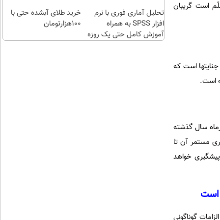
تهران
تهران
ّم است گریبان
تحلیل آماری فوری با نرم
خرید طلای آبشده حتی با
افزار SPSS به همراه
۱۰۰هزارتومان
آموزش کامل حتی یک روزه
!!
 جنایتها است که
ه است.
یرماه سال گذشته
ی مستمر آن تا
 پیشگیری خواهد
 است
زامات گوناگونی