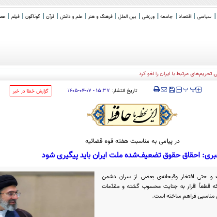
سیاسی
اقتصاد
جامعه
ورزشی
بین الملل
فرهنگ و هنر
علم و دانش
قرآن
گوناگون
فیلم
عصر 
‍‍‍ پ
پ
تاریخ انتشار:
۱۵:۳۷ - ۰۷-۰۴-۱۴۰۵
‌گزارش خطا در خبر
در پیامی به مناسبت هفته قوه قضائیه
بری: احقاق حقوق تضعیف‌شده ملت ایران باید پیگیری شود
فات و حتی افتخار وقیحانه‌ی بعضی از سران دشمن
که قطعاً اقرار به جنایت محسوب گشته و مقدّمات
 مناسبی فراهم ساخته است.