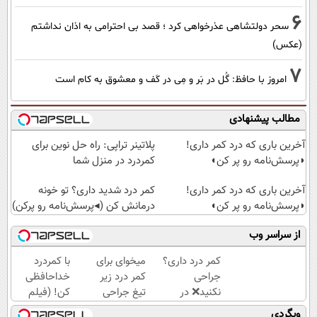
6
سحر دولتشاهی عذرخواهی کرد ؛ قصد بی احترامی به اذان نداشتم
(عکس)
7
امروز با حافظ: گُل در بَر و مِی در کَف و معشوق به کام است
مطالب پیشنهادی
آخرین باری که درد کمر داری!
پلاتینر تراپی: راه حل نوین برای
◗پرسش‌نامه رو پر کن◖
کمردرد در منزل شما
آخرین باری که درد کمر داری!
کمر درد شدید داری؟ تو خونه
◗پرسش‌نامه رو پر کن◖
درمانش کن (◂پرسش‌نامه رو پرکن)
از سراسر وب
کمر درد داری؟
میخوای برای
با کمردرد
جراحی
کمر درد زیر
خداحافظی
نکنید❌ در
تیغ جراحی
کن! (فیلم
منزل درمانش
بری؟!
و ببین ◀
وبگردی