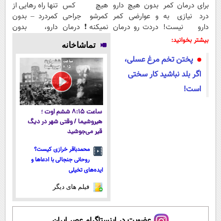
برای درمان کمر
بدون هیچ دارو
هیچ کس
تنها راه رهایی از
درد نیازی به
و عوارضی کمر
کمرشو جراحی
کمردرد – بدون
دارو نیست!
دردت رو درمان
نمیکنه❗ درمان
دارو، بدون
(◂پرسش‌نامه
کن!
کمردرد بدون
جراحی! «فرم پر
بیشتر بخوانید:
تماشاخانه
رو پر کن)
(پرسش‌نامه)
قرص
کن»
پختن تخم مرغ عسلی،
(پرسشنامه)
اگر بلد نباشید کار سختی
است!
ساعت ۸:۱۵ ششم اوت ؛
هیروشیما / وقتی شهر در دیگ
قیر می‌جوشید
محمدباقر خرازی کیست؟
روحانی جنجالی با ادعاها و
ایده‌های تخیلی
فیلم های دیگر
عضویت در اینستاگرام عصر ایران