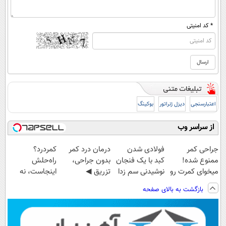
* کد امنیتی
اعتبارسنجی
دیزل ژنراتور
بوکینگ
از سراسر وب
جراحی کمر
فولادی شدن
درمان درد کمر
کمردرد؟
ممنوع شده!
کبد با یک فنجان
بدون جراحی،
راه‌حلش
میخوای کمرت رو
نوشیدنی سم زدا
تزریق ◀
اینجاست، نه
در منزل درمان
پرسش‌نامه رو پر
توی داروخونه
بازگشت به بالای صفحه
کنی؟
کن ▶
((پرسش‌نامه))