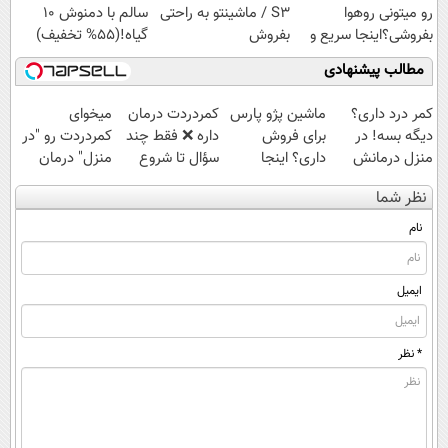
رو میتونی روهوا
S3 / ماشینتو به راحتی
سالم با دمنوش ۱۰
بفروشی؟اینجا سریع و
بفروش
گیاه!(۵۵% تخفیف)
راحت بفروش
مطالب پیشنهادی
کمر درد داری؟
ماشین پژو پارس
‌کمردردت درمان
میخوای
دیگه بسه! در
برای فروش
داره ❌ فقط چند
کمردردت رو "در
منزل درمانش
داری؟ اینجا
سؤال تا شروع
منزل" درمان
کن
سریع بفروشش
بهبودی فاصله‌
کنی؟ (◂فیلم +
نظر شما
(◀پرسش‌نامه)
داری!
◂پرسش‌نامه)
نام
ایمیل
* نظر