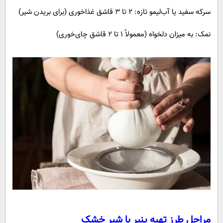
سرکه سفید یا آب‌لیمو تازه: ۲ تا ۳ قاشق غذاخوری (برای بریدن شیر)
نمک: به میزان دلخواه (معمولاً ۱ تا ۲ قاشق چای‌خوری)
مراحل طرز تهیه پنیر با شیر خشک