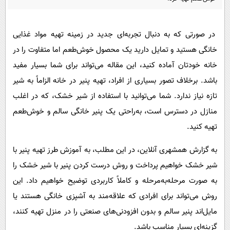
پیامک
سرگرمی
روانشناسی
فناوری
در صورتی که به دنبال تجربه‌ای جدید در زمینه تهیه مواد غذایی
آشپزی
گوناگون
خانگی هستید و تمایل دارید یک محصول خوش‌طعم اما متفاوت را در
دانلود
حوادث
خانه خودتان آماده کنید، این مقاله می‌تواند برای شما بسیار مفید
باشد. برخلاف تصور بسیاری از افراد، تهیه پنیر در خانه الزاماً به شیر
محیط زیست
تازه نیاز ندارد. شما می‌توانید با استفاده از شیر خشک، که در اغلب
سلامت
منازل در دسترس است، به‌راحتی یک پنیر خانگی سالم و خوش‌طعم
فرهنگی
تهیه کنید.
بین الملل
به گزارش همشهری آنلاین، در این مطلب، به آموزش طرز تهیه پنیر با
اجتماعی
شیر خشک خواهیم پرداخت و روش درست کردن پنیر با شیر خشک را
حیات وحش
به صورت مرحله‌به‌مرحله و کاملاً کاربردی توضیح خواهیم داد. این
سیاست خارجی
روش می‌تواند برای افرادی که علاقه‌مند به آشپزی خانگی هستند یا
مایل‌اند پنیر سالم و بدون افزودنی‌های صنعتی را در منزل تهیه کنند،
گزینه‌ای بسیار مناسب باشد.