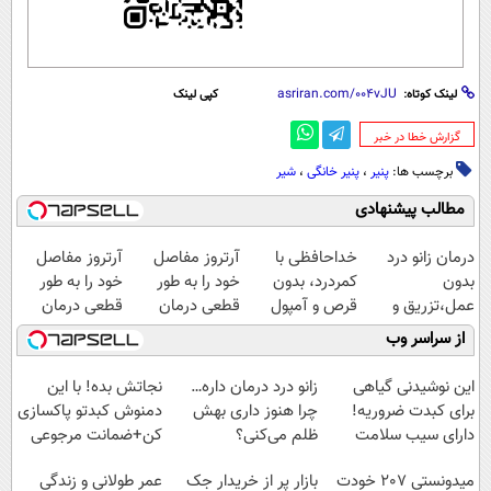
لینک کوتاه:
کپی لینک
‌گزارش خطا در خبر
برچسب ها:
پنیر
،
پنیر خانگی
،
شیر
مطالب پیشنهادی
درمان زانو درد
خداحافظی با
آرتروز مفاصل
آرتروز مفاصل
بدون
کمردرد، بدون
خود را به طور
خود را به طور
عمل،تزریق و
قرص و آمپول
قطعی درمان
قطعی درمان
دارو
کنید!
کنید!
از سراسر وب
(◂پرسش‌نامه)
◗پرسش‌نامه◖
◂پرسش‌نامه▸
این نوشیدنی گیاهی
زانو درد درمان داره…
نجاتش بده! با این
برای کبدت ضروریه!
چرا هنوز داری بهش
دمنوش کبدتو پاکسازی
دارای سیب سلامت
ظلم می‌کنی؟
کن+ضمانت مرجوعی
میدونستی 207 خودت
بازار پر از خریدار جک
عمر طولانی و زندگی