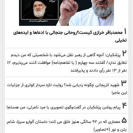
1
محمدباقر خرازی کیست؟روحانی جنجالی با ادعاها و ایده‌های
تخیلی
2
پزشکیان‌: آنچه گاهی از رهبر نقل می‌شود با شخصیتی که من دیدم
تطابق ندارد/ گفتند سه چهارم ( با تفاهم‌نامه) موافقت کنند می‌پذیرم، 12
نفر از 13 نفر رأی دادند و پذیرفتند
3
شهید لاریجانی چگونه ردیابی شد؟ روایت تازه سردار کوثری از جزئیات
این ماجرا
4
پیام روشن پزشکیان در گفت‌و‌گوی تصویری با مرد نامرئی: من هستم!
5
معماری که در 92 سالگی هنوز خلق می کند؛ داستان آلوارو سیزا، شاعر
بتن و نور (+تصاویر)