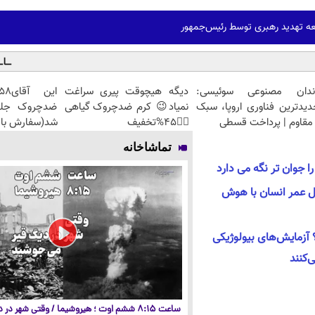
ه تهدید رهبری توسط رئیس‌جمهور
ندان مصنوعی سوئیسی:
دیگه هیچوقت پیری سراغت
دیدترین فناوری اروپا، سبک
نمیاد😉 کرم ضدچروک گیاهی
مقاوم | پرداخت قسطی
👈🏻45%تخفیف
شد(سفارش با 
تماشاخانه
 جوان تر نگه می دارد
ل عمر انسان با هوش
آزمایش‌های بیولوژیکی
‌کنند
ساعت ۸:۱۵ ششم اوت ؛ هیروشیما / وقتی شهر در