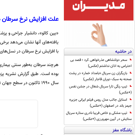
علت افزایش نرخ سرطان د
«یین کائو»، دانشیار جراحی و پزش
یافته‌های آنها نشان می‌دهد برخی از
با افزایش نرخ سرطان در نسل‌های 
در حاشیه
سحر دولتشاهی عذرخواهی کرد ؛ قصد بی
هرچند سرطان به‌طور سنتی بیماری 
احترامی به اذان نداشتم (عکس)
بازیگران زن سریال «بامداد خمار» در پشت
صحنه به سبک دوران قاجار (عکس)
سال ۱۹۹۰ تاکنون در سطح جهان ۷۹ درصد رشد داشته است.
تیپ رنگی تارا سریال شغال در جشن نفس
(+عکس)
استایل جالب مدل روس فیلم ایرانی جزیره
جیمز باند در اصفهان (+عکس)
تیپ مشکی و خاص فریبا نادری ستاره سریال
ستایش در آیین مهرورزی (+عکس)
باشگاه مغز