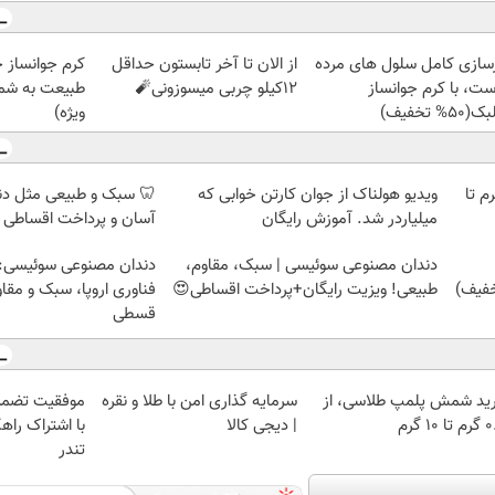
زسازی کامل سلول های مرده
از الان تا آخر تابستون حداقل
کرم جوانساز 
ست، با کرم جوانساز
12کیلو چربی میسوزونی🧨
طبیعت به شما
50% تخفیف)
ویژه)
لمپ طلاسی، از ۰.۵ گرم تا
ویدیو هولناک از جوان کارتن خوابی که
🦷 سبک و طبیعی مثل د
میلیاردر شد. آموزش رایگان
آسان و پرداخت اقساطی 
دندان مصنوعی سوئیسی | سبک، مقاوم،
دندان مصنوعی سوئیسی:
طبیعی! ویزیت رایگان+پرداخت اقساطی😍
فناوری اروپا، سبک و مقا
قسطی
ید شمش پلمپ طلاسی، از
سرمایه گذاری امن با طلا و نقره
موفقیت تضمی
 ۱۰ گرم
| دیجی کالا
با اشتراک راهک
تندر