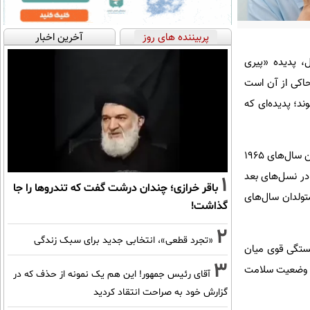
پربیننده های روز
آخرین اخبار
د هم‌زمان با صعود نگران‌کننده آمار ابتلا به سرطان در میان افراد زیر ۵۰ سال، پدیده «پیری
گران حاکی از آن است
د؛ پدیده‌ای که
به گزارش دیجیاتو، براساس این مطالعه که نتایج آن در مجله Nature Medicine منتشر شده است، افرادی که بین سال‌های ۱۹۶۵
اتری دارند. این روند در نسل‌های بعد
1
باقر خرازی؛ چندان درشت گفت که تندروها را جا
 میلادی، به مراتب بیشتر از متولدان سال‌های
گذاشت!
2
«تجرد قطعی»، انتخابی جدید برای سبک زندگی
بستگی قوی میان
3
ی، وضعیت سلامت
آقای رئیس جمهور! این هم یک نمونه از حذف که در
گزارش خود به صراحت انتقاد کردید