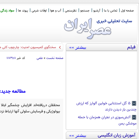
صفحه اول
تماس با ما
آرشیو
جستجو
نظرسنجی
آب و هوا
اوقات شرعی
پیوند ها
سواد زندگی
فیلم
بیشتر »»
سخنگوی کمیسیون امنیت: چارچوب کلی مذا
صفحه نخست
»
علمی
کد خبر
۱۱۷۳۸۱۱
مطالعه جدید: افراد زیر ۵۰ سال با سرعتی بیشت
۵ گل استثنایی خولین آلوارز که ارزش
محققان دریافته‌اند افزایش چشمگیر ابتل
چندین بار دیدن دارند
بیولوژیکی و فرسایش سلولی آنها ارتباط نزد
آتش‌سوزی در نجران همزمان با حمله
موشکی یمن
آموزش زبان انگلیسی
بیشتر »»