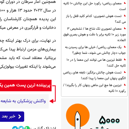
معمای ریاضی؛ رکورد حل این چالش 10 ثانیه
است
تست هوش تصویری: کدام کلید قفل را باز
این پدیده همچنان کارشناسان را 
می کند؟
دخانیات و قرارگیری در معرض میکر
معمای تصویری تک شاخ ها / تشخیص 3
مورد زیر 10 ثانیه برابر با دقت و هوش بصری فوق
در نهایت، برای درک بهتر اینکه چ
العاده
یک معمای ریاضی/ خیلی ها برای رسیدن به
جواب دچار چالش می شوند، شما چطور؟
بریتانیا، معتقد است که باید مشخ
فقط تیزبین ها می توانند این معما را در 10
ثانیه حل کنند!
می‌شوند یا اینکه تغییرات بیولوژی
تست هوش چالش برانگیز: نابغه های ریاضی
الگوی پنهان این معما را پیدا کنند!
پربیننده ترین پست همین ی
تیزبین ها مچ این ماهی پنهان کار را بگیرند! /
رکورد 10 ثانیه
واکنش پزشکیان به شایعه 
خبر بعد
اشتراک گذاری :