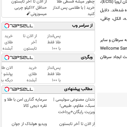
چطور میشه قسطی طلا
از الان تا آخر تابستون
همچنین آمار سرطان در دوران کودکی نیز افزایش یافته است؛ به‌طوری‌که براساس داده‌های سیستم اطلاعات سرطان اروپا (ECIS)،
خرید | با طلاسی پس انداز
حداقل 12کیلو چربی
 تشخیص داده شده‌اند. دلایل
کنید
میسوزونی🧨
ه، الکل، چاقی،
از سراسر وب
پس‌انداز
از الان تا
خرید
ه سرطان و سایر
طلا فقط
آخر
طلای
 پیدا می‌کند، به تحقیقات بیشتری نیاز است. «جیوتی نان گالیا»، مدیر گروه مؤسسه Wellcome Sanger
با ۱۰۰
تابستون
آبشده
هزارتومان
حداقل
حتی با
عث ایجاد سرطان
وبگردی
(امن و
12کیلو
۱۰۰هزارتومان
راحت)
چربی
پس‌انداز
خرید
الان طلا
میسوزونی
طلا فقط
طلای
🧨
با ۱۰۰
آبشده
دیگه بده
هزارتومان
حتی با
سرمایه‌گ
مطالب پیشنهادی
(امن و
۱۰۰هزارتومان
طلا با ا
راحت)
بی‌بهره
دندان مصنوعی سوئیسی |
سرمایه گذاری امن با طلا و
سبک، مقاوم، طبیعی!
نقره دیجی کالا
ویزیت رایگان+پرداخت
اقساطی😍
از الان تا آخر تابستون
ویدیو هولناک از جوان