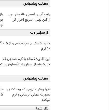
مطالب پیشنهادی
وام بگیر و قسطی طلا بخر! چی
با
از این بهتر!! سریع احراز کن
پو
جلبک(
از سراسر وب
خرید شمش پ
۱۰ گرم
این آقای58ساله با کرم ضدچروک
جلبک10سال جوان شد(سفارش با تخفیف)
مطالب پیشنهادی
تنها روش طبیعی که پوستت رو
خر
بصورت عمقی ابرسانی و نرم
۰.۵ گرم تا
میکنه
نظر شما