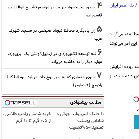
4
/
بله عصر ایران
حضور محمدجواد ظریف در مراسم تشییع ابوالقاسم
قاسم‌زاده
5
زنِ بادیگارد محافظ نیوشا ضیغمی در مسجد شهرک
طالعه، می‌گوید
غرب
این امر می‌تواند
6
تله توسعه تک‌پروژه‌ای در اردبیل/وقتی یک ابرپروژه،
موارد دیگر را به حاشیه می‌راند
ه رو به افزایش
7
 به سرطان تشخیص داده شده، از
بانوی معماری که به بتن روح داد؛ درباره سوتلانا کانا
رادویچ (+تصاویر)
مطالب پیشنهادی
با جلبک اسپیرولینا جوانی و
خرید شمش پلمپ طلاسی،
شادابی پوستت
از ۰.۵ گرم تا ۱۰ گرم
تضمینه50%تخفیف