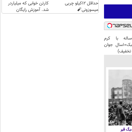
حداقل 12کیلو چربی
کارتن خوابی که میلیاردر
میسوزونی🧨
شد. آموزش رایگان
این آقای58ساله با کرم
ضدچروک جلبک10سال جوان
تخفیف)
 دیگ قیر