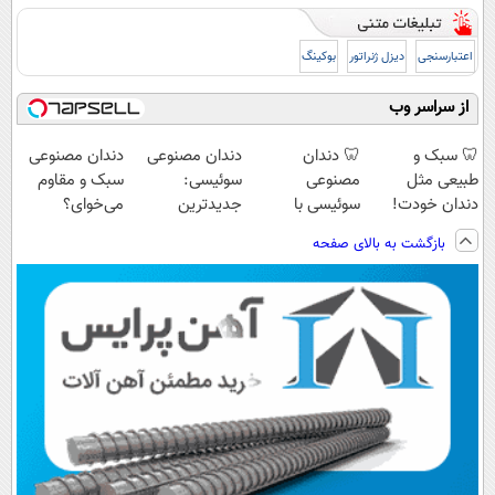
اعتبارسنجی
دیزل ژنراتور
بوکینگ
از سراسر وب
🦷 سبک و
🦷 دندان
دندان مصنوعی
دندان مصنوعی
طبیعی مثل
مصنوعی
سوئیسی:
سبک و مقاوم
دندان خودت!
سوئیسی با
جدیدترین
می‌خوای؟
نصب آسان و
تکنولوژی
فناوری اروپا،
پرداخت اقساطی
بازگشت به بالای صفحه
پرداخت اقساطی
دیجیتال |
سبک و مقاوم |
هم داریم!😍 |
💳 📍 تهران
پرداخت در 4
پرداخت قسطی
📍تهران
قسط |📍 تهران