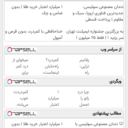
دندان مصنوعی سوئیسی:
۱ میلیارد اعتبار خرید طلا | بدون
جدیدترین فناوری اروپا، سبک و
ضامن و چک
مقاوم | پرداخت قسطی
به بزرگترین جشنواره ایمپلنت تهران
خداحافظی با کمردرد، بدون قرص و
سر بزنید ! | فقط ۲۵ میلیون !
آمپول
از سراسر وب
پلاتینر
کمردرد؟
میخوای از
تراپی:
راه‌حلش
درد کمر
راه
اینجاست،
برای
حل
نه توی
همیشه
وبگردی
نوین
داروخونه
راحت شی؟
برای
👈
چرا درد
۱
کمردردت
کمردرد
پرسش‌نامه
زانو را
میلیارد
خوب
در
رو پر کن
تحمل
اعتبار
می‌شه،
منزل
می‌کنی؟
خرید
اگر این
مطالب پیشنهادی
شما
خیلی
طلا |
پرسشنامه
ساده
بدون
رو پر
🦷 دندان مصنوعی سوئیسی با
۱ میلیارد اعتبار خرید طلا | بدون