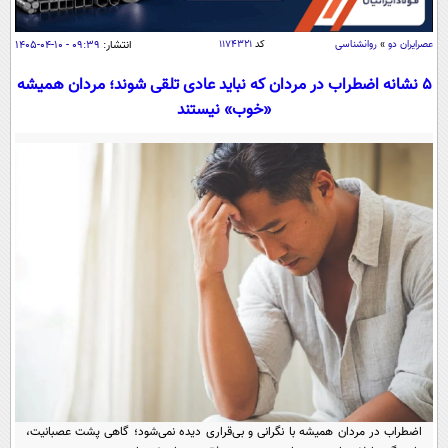
سیاسی
اقتصاد
عصرايران دو
»
روانشناسی
کد
۱۱۷۴۳۲۱
انتشار:
۰۹:۳۹ - ۱۰-۰۴-۱۴۰۵
جامعه
اقتصادی
۵ نشانه اضطراب در مردان که نباید عادی تلقی شوند؛ مردان همیشه
«خوب» نیستند
ورزشی
اجتماعی
خودرو
بین الملل
حوادث
فرهنگ و هنر
سیاست خارجی
سلامت
علم و دانش
یک برش دانایی
قرآن
فناوری و It
محیط زیست
گوناگون
علمی
سفر و تفریح
فیلم
سرگرمی
اخبار کریپتو
عصر ایران 2
اقتصاد
باشگاه مغز
آموزش زبان
خواندنی ها و دیدنی ها
ورزش
مجله تصویری سلاح
داستان کوتاه
سیاست
اضطراب در مردان همیشه با نگرانی و بی‌قراری دیده نمی‌شود؛ گاهی پشت عصبانیت،