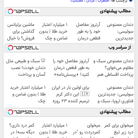
برچسب ها:
اضطراب
،
مردان
،
عصبانیت
مطالب پیشنهادی
دندان مصنوعی
آرتروز مفاصل
۱ میلیارد اعتبار
ماشین برلیانس
سوئیسی:
خود را به طور
خرید طلا | بدون
گذاشتی برای
جدیدترین
قطعی درمان
ضامن و چک
فروش؟ با خیال
فناوری اروپا،
کنید!
راحت بفروش
از سراسر وب
سبک و مقاوم |
◗پرسش‌نامه◖
پرداخت قسطی
دندان مصنوعی سبک و
آرتروز مفاصل خود را
🦷 سبک و طبیعی مثل
مقاوم می‌خوای؟
به طور قطعی درمان
دندان خودت! نصب
پرداخت اقساطی هم
کنید! ◗پرسش‌نامه◖
آسان و پرداخت
داریم!😍 | 📍تهران
اقساطی 💳 📍 تهران
دندان مصنوعی
برای اولین بار در ایران
۱ میلیارد اعتبار خرید
سوئیسی: جدیدترین
🇮🇷 این دکتر کرم
طلا | بدون ضامن و
فناوری اروپا، سبک و
ترمیم کننده 23 روزه
چک
مقاوم | پرداخت
ساخت!
مطالب پیشنهادی
قسطی
میخوای برای کمر
میخوای
۱ میلیارد اعتبار
کمر درد داری؟
درد زیر تیغ
کمردردت رو "در
خرید طلا | بدون
دیگه بسه! در