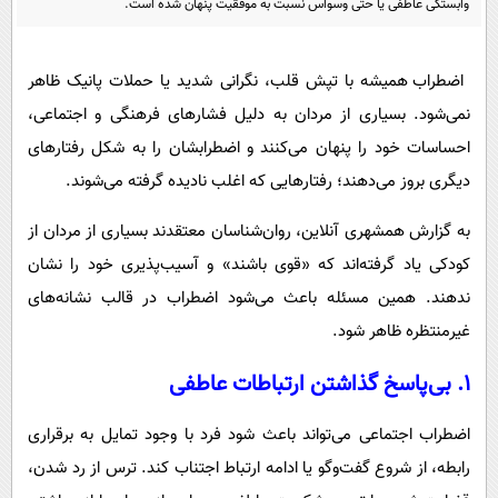
وابستگی عاطفی یا حتی وسواس نسبت به موفقیت پنهان شده است.
پیامک
سرگرمی
روانشناسی
فناوری
اضطراب همیشه با تپش قلب، نگرانی شدید یا حملات پانیک ظاهر
آشپزی
گوناگون
نمی‌شود. بسیاری از مردان به دلیل فشارهای فرهنگی و اجتماعی،
دانلود
حوادث
احساسات خود را پنهان می‌کنند و اضطرابشان را به شکل رفتارهای
محیط زیست
دیگری بروز می‌دهند؛ رفتارهایی که اغلب نادیده گرفته می‌شوند.
سلامت
به گزارش همشهری آنلاین، روان‌شناسان معتقدند بسیاری از مردان از
فرهنگی
کودکی یاد گرفته‌اند که «قوی باشند» و آسیب‌پذیری خود را نشان
ندهند. همین مسئله باعث می‌شود اضطراب در قالب نشانه‌های
بین الملل
غیرمنتظره ظاهر شود.
اجتماعی
۱. بی‌پاسخ گذاشتن ارتباطات عاطفی
حیات وحش
سیاست خارجی
اضطراب اجتماعی می‌تواند باعث شود فرد با وجود تمایل به برقراری
رابطه، از شروع گفت‌وگو یا ادامه ارتباط اجتناب کند. ترس از رد شدن،