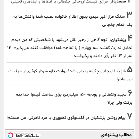
2
محمدباقر خرازی کیست؟روحانی جنجالی با ادعاها و ایده‌های تخیلی
3
سنگ مزار اکبر عبدی بدون اطلاع خانواده نصب شد؛ واکنش‌ها به
یک اقدام جنجالی
4
پزشکیان‌: آنچه گاهی از رهبر نقل می‌شود با شخصیتی که من دیدم
تطابق ندارد/ گفتند سه چهارم ( با تفاهم‌نامه) موافقت کنند می‌پذیرم، 12
نفر از 13 نفر رأی دادند و پذیرفتند
5
شهید لاریجانی چگونه ردیابی شد؟ روایت تازه سردار کوثری از جزئیات
این ماجرا
6
مجید واشقانی و بودجه 150 میلیاردی برای ساخت فیلم! خدا بده
برکت ولی چرا؟
7
پیام روشن پزشکیان در گفت‌و‌گوی تصویری با مرد نامرئی: من هستم!
مطالب پیشنهادی