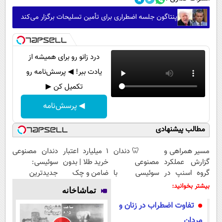
پنتاگون جلسه اضطراری برای تأمین تسلیحات برگزار می‌کند
درد زانو رو برای همیشه از
یادت ببر! ◀ پرسش‌نامه رو
تکمیل کن ▶
◀ پرسش‌نامه
مطالب پیشنهادی
مسیر همراهی و
🦷 دندان
۱ میلیارد اعتبار
دندان مصنوعی
گزارش عملکرد
مصنوعی
خرید طلا | بدون
سوئیسی:
گروه اسنپ در
سوئیسی با
ضامن و چک
جدیدترین
۱۴۰۴
تکنولوژی
فناوری اروپا،
بیشتر بخوانید:
تماشاخانه
دیجیتال |
سبک و مقاوم |
تفاوت اضطراب در زنان و
پرداخت در 4
پرداخت قسطی
قسط |📍 تهران
مردان