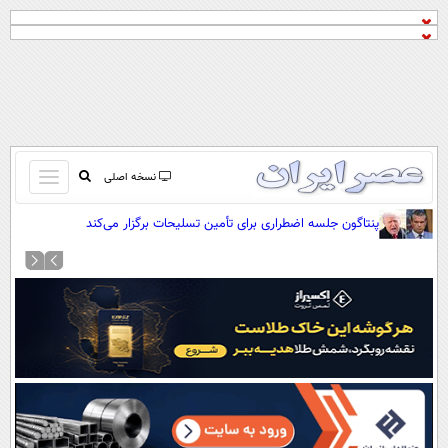
باز
نسخه اصلی
و
صفحه اول
پنتاگون جلسه اضطراری برای تأمین تسلیحات برگزار می‌کند
بسته
تماس با ما
کردن
آرشیو
منو
جستجو
نظرسنجی
آب و هوا
اوقات شرعی
پیوند ها
سواد زندگی