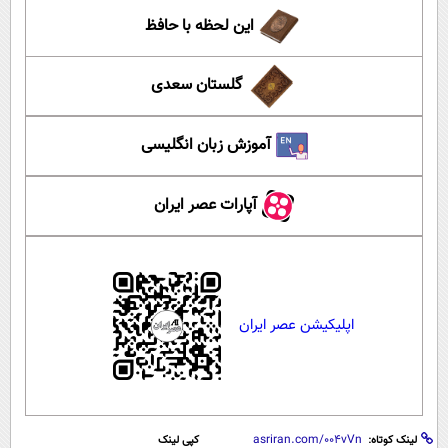
این لحظه با حافظ
گلستان سعدی
آموزش زبان انگلیسی
آپارات عصر ایران
اپلیکیشن عصر ایران
لینک کوتاه:
کپی لینک