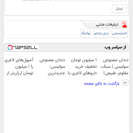
اعتبارسنجی
دیزل ژنراتور
بوکینگ
از سراسر وب
دندان مصنوعی
1 میلیون تومان
دندان مصنوعی
آمپول‌های لاغری
سوئیسی | سبک،
تخفیف خرید
سوئیسی:
را ۱ میلیون
مقاوم، طبیعی!
داروهای لاغری با
جدیدترین
تومان ارزان‌تر از
ویزیت
ارسال از
فناوری اروپا،
همه‌جا بخر!
بازگشت به بالای صفحه
رایگان+پرداخت
داروخانه و پک
سبک و مقاوم |
اقساطی😍
یخ!
پرداخت قسطی