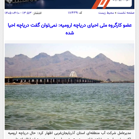
سیاسی
اقتصاد
صفحه نخست
»
محیط زیست
کد
۱۱۷۴۳۹۱
انتشار:
۱۳:۵۳ - ۱۰-۰۴-۱۴۰۵
جامعه
اقتصادی
عضو کارگروه ملی احیای دریاچه ارومیه: نمی‌توان گفت دریاچه احیا
شده
ورزشی
اجتماعی
خودرو
بین الملل
حوادث
فرهنگ و هنر
سیاست خارجی
سلامت
علم و دانش
یک برش دانایی
قرآن
فناوری و It
محیط زیست
گوناگون
علمی
سفر و تفریح
فیلم
سرگرمی
اخبار کریپتو
عصر ایران 2
اقتصاد
باشگاه مغز
آموزش زبان
خواندنی ها و دیدنی ها
ورزش
مجله تصویری سلاح
داستان کوتاه
سیاست
مدیرعامل شرکت آب منطقه‌ای استان آذربایجان‌غربی اظهار کرد: حال دریاچه ارومیه