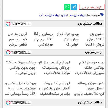
‌گزارش خطا در خبر
برچسب ها:
دریاچه ارومیه
،
احیای دریاچه ارومیه
،
آب
مطالب پیشنهادی
ماشین پژو
ویدیو هولناک از
رونمایی از IM
آرتروز مفاصل
گذاشتی برای
جوان کارتن
LS9، پرچم‌دار
خود را به طور
فروش ؟ اینجا
خوابی که
فوق‌لوکس
قطعی درمان
سریع و راحت
میلیاردر شد.
EREV وارد بازار
کنید!
از سراسر وب
بفروش
آموزش رایگان
ایران شد
◗پرسش‌نامه◖
بمب جوانساز! کرم
این کرم گیاهی،مثل اتو
چرا ضدچروک جلبک؟
بوتاکس جلبک
چروکای پوستتوصاف
چون بدون بوتاکس
اسپیرولینا50%تخفیف
میکنه!50%تخفیف
جوون میشی💉
۴۰٪تخفیف
بدون سوزن پوستتو
این کرم ضد چروک
ورود یک غول لوکس و
10سال جوون
آلمانی،جای بوتاکس رو
هوشمند به ایران، IM
کن50%تخفیف پاییزی
برات پر میکنه!تخفیف
LS9 رسماً رونمایی شد
تا امشب
مطالب پیشنهادی