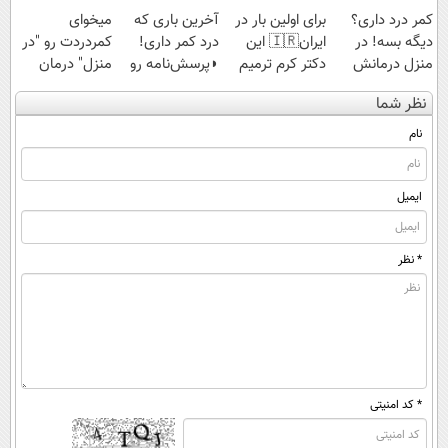
کمر درد داری؟
برای اولین بار در
آخرین باری که
میخوای
دیگه بسه! در
ایران🇮🇷 این
درد کمر داری!
کمردردت رو "در
منزل درمانش
دکتر کرم ترمیم
◗پرسش‌نامه رو
منزل" درمان
کن
کننده 23 روزه
پر کن◖
کنی؟ (◂فیلم +
نظر شما
(◀پرسش‌نامه)
ساخت!
◂پرسش‌نامه)
نام
ایمیل
* نظر
* کد امنیتی