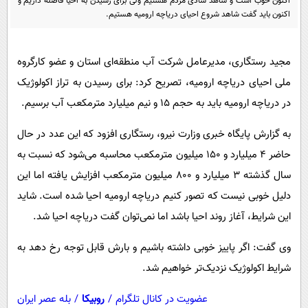
اکنون خوب است و شاهد شادی مردم هستیم ولی برای رسیدن به احیا فاصله داریم و
پیامک
سرگرمی
اکنون باید گفت شاهد شروع احیای دریاچه ارومیه هستیم.
روانشناسی
فناوری
آشپزی
گوناگون
مجید رستگاری، مدیرعامل شرکت آب منطقه‌ای استان و عضو کارگروه
دانلود
ملی احیای دریاچه ارومیه، تصریح کرد: برای رسیدن به تراز اکولوژیک
حوادث
در دریاچه ارومیه باید به حجم ۱۵ و نیم میلیارد مترمکعب آب برسیم.
محیط زیست
به گزارش پایگاه خبری وزارت نیرو، رستگاری افزود که این عدد در حال
سلامت
حاضر ۴ میلیارد و ۱۵۰ میلیون مترمکعب محاسبه می‌شود که نسبت به
فرهنگی
سال گذشته ۳ میلیارد و ۸۰۰ میلیون مترمکعب افزایش یافته اما این
بین الملل
دلیل خوبی نیست که تصور کنیم دریاچه ارومیه احیا شده است. شاید
اجتماعی
این شرایط، آغاز روند احیا باشد اما نمی‌توان گفت دریاچه احیا شد.
حیات وحش
وی گفت: اگر پاییز خوبی داشته باشیم و بارش قابل توجه رخ دهد به
سیاست خارجی
شرایط اکولوژیک نزدیک‌تر خواهیم شد.
عضویت در کانال تلگرام
/
روبیکا
/
بله عصر ایران