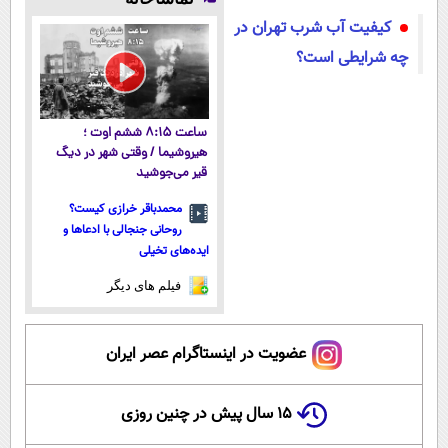
میکنه!50%تخفیف
داروخانه
داروخانه های
فوری همراه با
کیفیت آب شرب تهران در
نزدیکت
معتبر
پک یخ!
چه شرایطی است؟
ساعت ۸:۱۵ ششم اوت ؛
هیروشیما / وقتی شهر در دیگ
قیر می‌جوشید
محمدباقر خرازی کیست؟
روحانی جنجالی با ادعاها و
ایده‌های تخیلی
فیلم های دیگر
عضویت در اینستاگرام عصر ایران
۱۵ سال پیش در چنین روزی