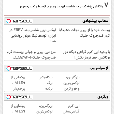
7
واکنش پزشکیان به شایعه تهدید رهبری توسط رئیس‌جمهور
مطالب پیشنهادی
پوست خود را از پیری نجات دهید!با
لوکس‌ترین شاسی‌بلند EREV در
کرم ضدچروک جلبک
ایران، توسط نیکا موتور رونمایی
شد!
با وجود این کرم گیاهی دیگه دور
مرز بین پیری و جوانی پوستت کرم
بوتاکس خط قرمز بکش!
ضدچروک جلبکه!40%تخفیف
از سراسر وب
بزرگترین،
نیکاموتور
رونمایی از
لوکس‌ترین
برگ
IM LS9،
و قوی‌ترین
برنده
پرچم‌دار
شاسی بلند
جدیدش
فوق‌لوکس
وبگردی
EREV در
را رو کرد،
EREV
در ایران
IM LS9
وارد بازار
این کرم
بزرگترین،
رونمایی از
رونمایی
رسماً
ایران شد
گیاهی،مثل
لوکس‌ترین
IM LS9،