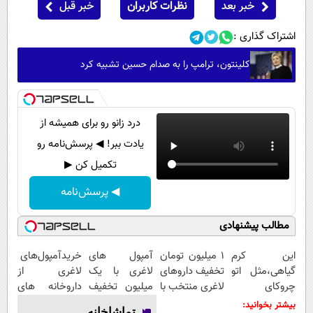
خبر بعد
نظرات کاربران
خبر قبل
اشتراک گذاری :
کلینتون، ترامپ را به صدام حسین تشبیه کرد
درد زانو رو برای همیشه از
یادت ببر! ◀ پرسش‌نامه رو
تکمیل کن ▶
◀ پرسش‌نامه
مطالب پیشنهادی
این کرم
۱ میلیون تومان
آمپول های
خریدآمپول‌های
گیاهی،مثل اتو
تخفیف داروهای
لاغری با یک
لاغری از
چروکای
لاغری منتخب با
میلیون تخفیف
داروخانه های
پوستتوصاف
ارسال از
| ارسال از
اطرافت، ارسال
بیشتر بخوانید:
تماشاخانه