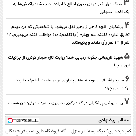
3
سنگ مزار اکبر عبدی بدون اطلاع خانواده نصب شد؛ واکنش‌ها به
یک اقدام جنجالی
4
پزشکیان‌: آنچه گاهی از رهبر نقل می‌شود با شخصیتی که من دیدم
تطابق ندارد/ گفتند سه چهارم ( با تفاهم‌نامه) موافقت کنند می‌پذیرم، 12
نفر از 13 نفر رأی دادند و پذیرفتند
5
شهید لاریجانی چگونه ردیابی شد؟ روایت تازه سردار کوثری از جزئیات
این ماجرا
6
مجید واشقانی و بودجه 150 میلیاردی برای ساخت فیلم! خدا بده
برکت ولی چرا؟
7
پیام روشن پزشکیان در گفت‌و‌گوی تصویری با مرد نامرئی: من هستم!
مطالب پیشنهادی
کمر درد داری؟ دیگه بسه! در منزل
اگه فروشگاه داری عضو فروشندگان