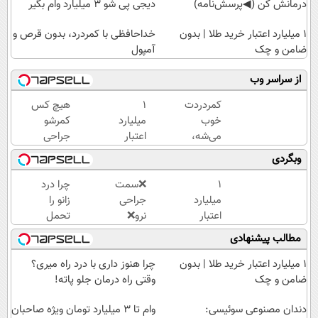
درمانش کن (◀پرسش‌نامه)
دیجی پی شو 3 میلیارد وام بگیر
۱ میلیارد اعتبار خرید طلا | بدون
خداحافظی با کمردرد، بدون قرص و
ضامن و چک
آمپول
از سراسر وب
کمردردت
۱
هیچ کس
خوب
میلیارد
کمرشو
می‌شه،
اعتبار
جراحی
اگر این
خرید
نمیکنه❗
وبگردی
پرسشنامه
طلا |
درمان
رو پر
بدون
کمردرد
۱
❌سمت
چرا درد
کنی!!
ضامن
بدون قرص
میلیارد
جراحی
زانو را
و چک
(پرسشنامه)
اعتبار
نرو❌
تحمل
خرید
درمان
می‌کنی؟
مطالب پیشنهادی
طلا |
کمردرد
خیلی
بدون
بدون
ساده
۱ میلیارد اعتبار خرید طلا | بدون
چرا هنوز داری با درد راه میری؟
ضامن
قرص و
درمنزل
ضامن و چک
وقتی راه درمان جلو پاته!
و چک
دارو
درمانش
دندان مصنوعی سوئیسی:
کن
وام تا ۳ میلیارد تومان ویژه صاحبان