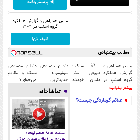
◀ پرسش‌نامه
پیامک
سرگرمی
روانشناسی
فناوری
مسیر همراهی و گزارش عملکرد
آشپزی
گروه اسنپ در ۱۴۰۴
گوناگون
دانلود
حوادث
کلیک کن!
محیط زیست
مطالب پیشنهادی
سلامت
مسیر همراهی و
🦷 سبک و
دندان مصنوعی
دندان مصنوعی
گزارش عملکرد
طبیعی مثل
سوئیسی:
سبک و مقاوم
فرهنگی
گروه اسنپ در
دندان خودت!
جدیدترین
می‌خوای؟
بین الملل
۱۴۰۴
نصب آسان و
فناوری اروپا،
پرداخت
بیشتر بخوانید:
تماشاخانه
پرداخت
سبک و مقاوم |
اقساطی هم
اجتماعی
علائم گرمازدگی چیست؟
اقساطی 💳 📍
پرداخت قسطی
داریم!😍 | 📍
تهران
تهران
حیات وحش
سیاست خارجی
ساعت ۸:۱۵ ششم اوت ؛
هیروشیما / وقتی شهر در دیگ