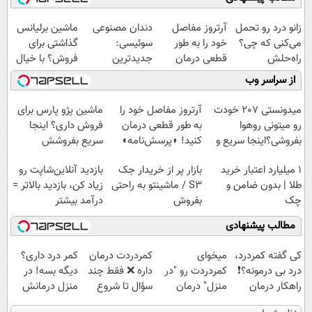
زانو درد رو تحمل
آرتروز مفاصل
دندان مصنوعی
ماشین برلیانس
می‌کنی که چی؟
خود را به طور
سوئیسی:
گذاشتی برای
راه‌حلش
قطعی درمان
جدیدترین
فروش؟ با خیال
همین‌جاست!
کنید!
فناوری اروپا،
راحت بفروش
از سراسر وب
◗پرسش‌نامه◖
سبک و مقاوم |
پرداخت قسطی
میدونستی 207 خودت
آرتروز مفاصل خود را
ماشین پژو پارس برای
رو میتونی روهوا
به طور قطعی درمان
فروش داری؟ اینجا
بفروشی؟اینجا سریع و
کنید! ◗پرسش‌نامه◖
سریع بفروشش
راحت بفروش
۱ میلیارد اعتبار خرید
بازار پر از خریدار جک
بازدید آنلاین‌شاپت رو
طلا | بدون ضامن و
S3 / ماشینتو به راحتی
زیاد کن، بازدید بالاتر =
چک
بفروش
درآمد بیشتر
مطالب پیشنهادی
کی گفته کمردرد،
میخوای
‌کمردردت درمان
کمر درد داری؟
درد بی درمونه؟❗
کمردردت رو "در
داره ❌ فقط چند
دیگه بسه! در
راهکار درمان
منزل" درمان
سؤال تا شروع
منزل درمانش
+پرسشنامه
کنی؟ (◂فیلم +
بهبودی فاصله‌
کن