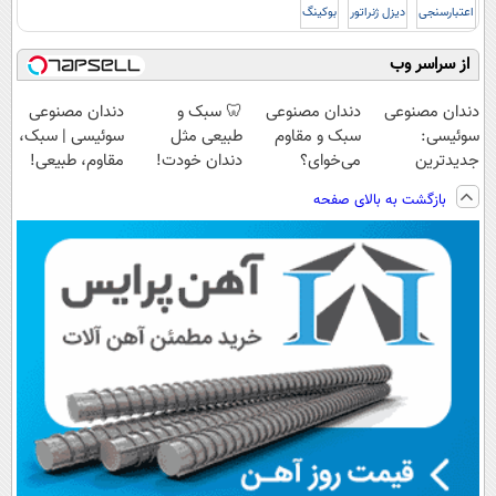
اعتبارسنجی
دیزل ژنراتور
بوکینگ
از سراسر وب
دندان مصنوعی
دندان مصنوعی
🦷 سبک و
دندان مصنوعی
سوئیسی:
سبک و مقاوم
طبیعی مثل
سوئیسی | سبک،
جدیدترین
می‌خوای؟
دندان خودت!
مقاوم، طبیعی!
فناوری اروپا،
پرداخت اقساطی
نصب آسان و
ویزیت
بازگشت به بالای صفحه
سبک و مقاوم |
هم داریم!😍 |
پرداخت اقساطی
رایگان+پرداخت
پرداخت قسطی
📍تهران
💳 📍 تهران
اقساطی😍