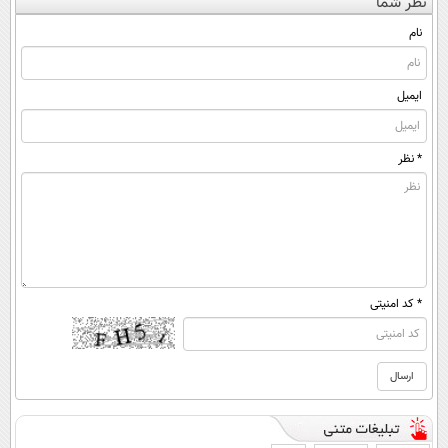
نظر شما
◂پرسش‌نامه)
داری!
(◀پرسش‌نامه)
نام
ایمیل
* نظر
* کد امنیتی