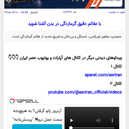
سیاسی
اقتصاد
فیلم
»
سلامت
کد
۱۱۷۴۴۱۲
انتشار:
۱۵:۵۷ - ۱۰-۰۴-۱۴۰۵
جامعه
اقتصادی
با علائم دقیق گرمازدگی در بدن آشنا شوید
ورزشی
اجتماعی
خودرو
سعیدی، معاون اورژانس: خستگی و بی‌حالی و تعریق شدید از علائم گرمازدگی است.
بین الملل
حوادث
فرهنگ و هنر
سیاست خارجی
سلامت
ویدئوهای دیدنی دیگر در کانال های آپارات و یوتیوب عصر ایران 👇👇👇
علم و دانش
یک برش دانایی
کانال 1
قرآن
فناوری و It
محیط زیست
aparat.com/asriran
گوناگون
علمی
کانال 2
سفر و تفریح
فیلم
سرگرمی
اخبار کریپتو
youtube.com/@asriran_official/videos
عصر ایران 2
اقتصاد
باشگاه مغز
آموزش زبان
خواندنی ها و دیدنی ها
آرتروز زانو گرفتی؟ به هیچ‌وجه
ورزش
مجله تصویری سلاح
سمت عمل نرو❌ "پرسش‌نامه"
داستان کوتاه
سیاست