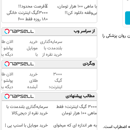
با ماهی 100 هزار تومان،
⏳فرصت محدود!!
بی‌وقفه دانلود کن!!
3000گیگ اینترنت خانگی
180 روزه فقط 600
هزارتومان!!
از سراسر وب
د از جمعیت عمومی و نزدیک به ۲۵ درصد از بیماران روان پزشکی را
سرمایه‌گذاری
خرید
الان طلا
بلندمدت با
موبایل
خرید نقره از
با
دیگه بده
دیجی‌کالا
اسنپ
سرمایه‌گ
وبگردی
پی | در
طلا با ا
۴
بی‌بهره
3000
خرید
الان طلا
قسط
گیگ
طلای
بدون
اینترنت؛
آبشده
دیگه بده
سود و
فقط
حتی با
سرمایه‌گ
مطالب پیشنهادی
کارمزد!
ماهی
۱۰۰هزارتومان
طلا با ا
100
بی‌بهره
3000 گیگ اینترنت؛ فقط
سرمایه‌گذاری بلندمدت با
هزار
ماهی 100 هزار تومان
خرید نقره از دیجی‌کالا
تومان
به هر اندازه ای که میخوای
خرید موبایل با اسنپ پی |
انه اضطراب است.