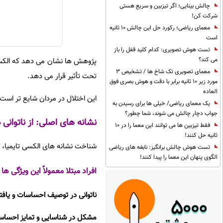
چالش بینایی؛ اگر تیزبین و سریع هستی
شرکت کن!
معمای ریاضی؛ رکورد حل این چالش 10 ثانیه
است
تست هوش تصویری: کدام کلید قفل را باز
می کند؟
معمای تصویری تک شاخ ها / تشخیص 3
تحت تأثیر قرار می دهد.
مورد زیر 10 ثانیه برابر با دقت و هوش بصری فوق
العاده
این اختلال در مردان شایع تر است 
یک معمای ریاضی/ خیلی ها برای رسیدن به
جواب دچار چالش می شوند، شما چطور؟
نشانه های اصلی: از ناتوانی 
فقط تیزبین ها می توانند این معما را در 10
ثانیه حل کنند!
شناخت نشانه های الکسی تایمیا، 
تست هوش چالش برانگیز: نابغه های ریاضی
الگوی پنهان این معما را پیدا کنند!
افراد مبتلا معمولاً این ویژگی ها
ناتوانی در توصیف احساسات و یاف
مشکل در شناسایی و تمایز احسا