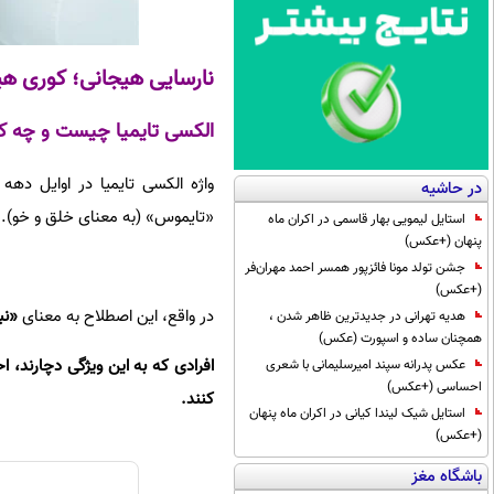
نارسایی هیجانی؛ کوری هیج
الکسی تایمیا چیست و چه کس
در حاشیه
«تایموس» (به معنای خلق و خو).
استایل لیمویی بهار قاسمی در اکران ماه
پنهان (+عکس)
جشن تولد مونا فائزپور همسر احمد مهران‌فر
(+عکس)
در واقع، این اصطلاح به معنای
«نب
هدیه تهرانی در جدیدترین ظاهر شدن ،
همچنان ساده و اسپورت (عکس)
افرادی که به این ویژگی دچارند، اح
عکس پدرانه سپند امیرسلیمانی با شعری
احساسی (+عکس)
کنند.
استایل شیک لیندا کیانی در اکران ماه پنهان
(+عکس)
باشگاه مغز