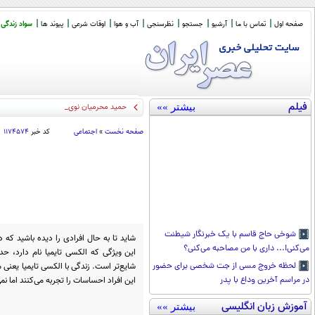
صفحه اول
تماس با ما
آرشیو
جستجو
نظرسنجی
آب و هوا
اوقات شرعی
پیوند ها
سواد زندگی
فیلم
بیشتر »»
حمید محرمیان نویسنده و مترجم درگذشت
صفحه نخست
»
اجتماعی
کد خبر
۱۱۷۴۵۷۴
شوخی حاج قاسم با یک خبرنگار شیطنت
شاید تا به حال افرادی را دیده باشید که
می‌کنی!... داری با من مصاحبه می‌کنی؟
شایع‌تر است. زندگی با الکسی تایمیا یعنی
لحظه خروج مسی از جت شخصی برای حضور
این افراد احساسات را تجربه می‌کنند اما نمی‌
در مراسم آخرین وداع با پدر
آموزش زبان انگلیسی
بیشتر »»