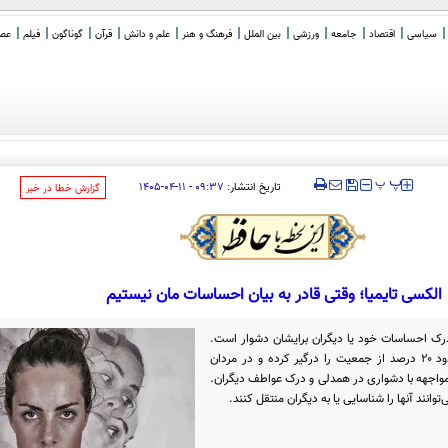
سیاسی
اقتصاد
جامعه
ورزشی
بین الملل
فرهنگ و هنر
علم و دانش
قرآن
گوناگون
فیلم
عصر 
‍‍‍ پ
پ
تاریخ انتشار:
۰۹:۳۷ - ۱۱-۰۴-۱۴۰۵
‌گزارش خطا در خبر
الکسی تایمیا؛ وقتی قادر به بیان احساسات مان نیستیم
 درک احساسات خود یا دیگران برایشان دشوار است.
این ویژگی که الکسی تایمیا نام دارد، حدود ۲۰ درصد از جمعیت را درگیر کرده و در مردان
 مواجهه با دشواری در همدلی و درک عواطف دیگران.
توانند آنها را شناسایی یا به دیگران منتقل کنند.