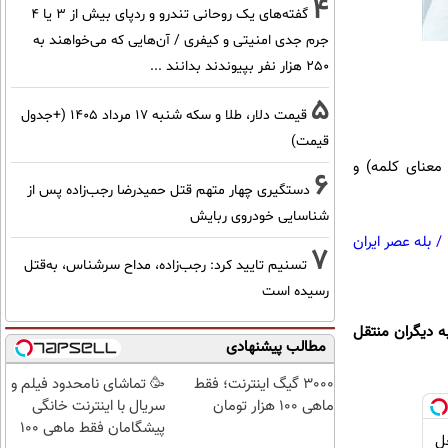
4
گفته‌های یک روحانی تندرو و ردپای بیش از ۳ یا ۴
جرم جدی امنیتی و کیفری / آن‌هایی که می‌خواهند به
۲۵۰ هزار نفر بپیوندند بدانند ...
5
قیمت دلار، طلا و سکه شنبه ۱۷ مرداد ۱۴۰۵ (+جدول
قیمت)
ی» (به معنای کلمه) و
6
دستگیری چهار متهم قتل حمیدرضا رجب‌زاده پس از
شناسایی خودروی ربایش
/
بله عصر ایران
7
تسنیم تایید کرد: رجب‌زاده، مداح سرشناس، به‌قتل
رسیده است
به دیگران منتقل
مطالب پیشنهادی
3000 گیگ اینترنت؛ فقط
🥳 تماشای نامحدود فیلم و
ماهی 100 هزار تومان
سریال با اینترنت خانگی
پیشگامان فقط ماهی 100
| ضد جعل