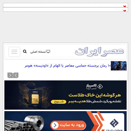
باز
نسخه اصلی
و
صفحه اول
۱۰ رمان برجسته حماسی معاصر با الهام از «اودیسه» هومر
بسته
تماس با ما
کردن
آرشیو
منو
جستجو
نظرسنجی
آب و هوا
اوقات شرعی
پیوند ها
سواد زندگی