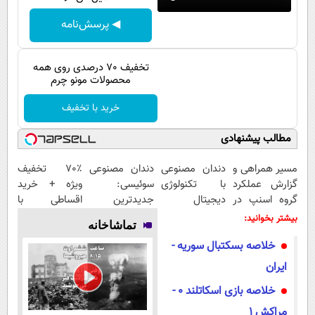
پیامک
سرگرمی
◀ پرسش‌نامه
روانشناسی
فناوری
آشپزی
گوناگون
تخفیف 70 درصدی روی همه
محصولات مونو چرم
دانلود
حوادث
خرید با تخفیف
محیط زیست
مطالب پیشنهادی
سلامت
فرهنگی
مسیر همراهی و
دندان مصنوعی
دندان مصنوعی
70٪ تخفیف
گزارش عملکرد
با تکنولوژی
سوئیسی:
ویژه + خرید
بین الملل
گروه اسنپ در
دیجیتال
جدیدترین
اقساطی با
۱۴۰۴
سوئیسی🇨🇭
فناوری اروپا،
اسنپ‌پی
اجتماعی
بیشتر بخوانید:
تماشاخانه
سبک و مقاوم |
حیات وحش
خلاصه بسکتبال سوریه -
پرداخت قسطی
ایران
سیاست خارجی
خلاصه بازی اسکاتلند 0 -
مراکش 1