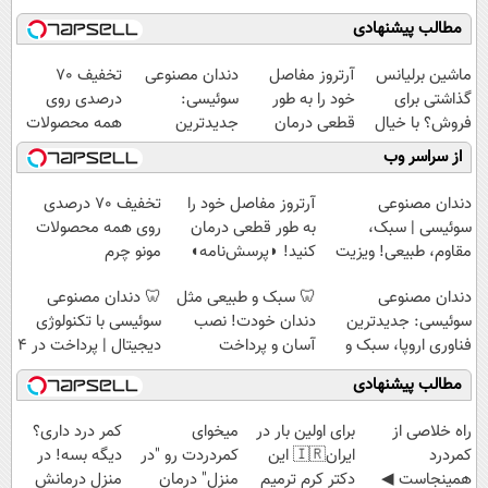
مطالب پیشنهادی
ماشین برلیانس
آرتروز مفاصل
دندان مصنوعی
تخفیف 70
گذاشتی برای
خود را به طور
سوئیسی:
درصدی روی
فروش؟ با خیال
قطعی درمان
جدیدترین
همه محصولات
راحت بفروش
کنید!
فناوری اروپا،
مونو چرم
از سراسر وب
◗پرسش‌نامه◖
سبک و مقاوم |
پرداخت قسطی
دندان مصنوعی
آرتروز مفاصل خود را
تخفیف 70 درصدی
سوئیسی | سبک،
به طور قطعی درمان
روی همه محصولات
مقاوم، طبیعی! ویزیت
کنید! ◗پرسش‌نامه◖
مونو چرم
رایگان+پرداخت
دندان مصنوعی
🦷 سبک و طبیعی مثل
🦷 دندان مصنوعی
اقساطی😍
سوئیسی: جدیدترین
دندان خودت! نصب
سوئیسی با تکنولوژی
فناوری اروپا، سبک و
آسان و پرداخت
دیجیتال | پرداخت در 4
مقاوم | پرداخت
اقساطی 💳 📍 تهران
قسط |📍 تهران
مطالب پیشنهادی
قسطی
‌راه خلاصی از
برای اولین بار در
میخوای
کمر درد داری؟
کمردرد
ایران🇮🇷 این
کمردردت رو "در
دیگه بسه! در
همینجاست ◀
دکتر کرم ترمیم
منزل" درمان
منزل درمانش