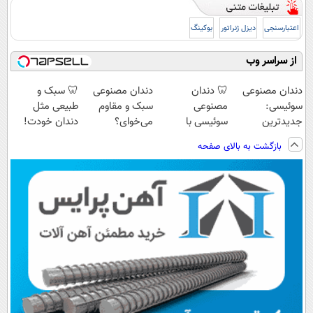
اعتبارسنجی
دیزل ژنراتور
بوکینگ
از سراسر وب
دندان مصنوعی
🦷 دندان
دندان مصنوعی
🦷 سبک و
سوئیسی:
مصنوعی
سبک و مقاوم
طبیعی مثل
جدیدترین
سوئیسی با
می‌خوای؟
دندان خودت!
فناوری اروپا،
تکنولوژی
پرداخت اقساطی
نصب آسان و
بازگشت به بالای صفحه
سبک و مقاوم |
دیجیتال |
هم داریم!😍 |
پرداخت اقساطی
پرداخت قسطی
پرداخت در 4
📍تهران
💳 📍 تهران
قسط |📍 تهران