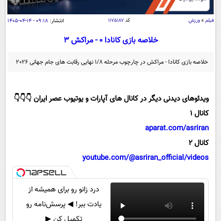
سیاسی
اقتصاد
فیلم
»
ورزش
کد
۱۱۷۵۱۸۷
انتشار:
۰۹:۱۸ - ۱۴-۰۴-۱۴۰۵
جامعه
اقتصادی
خلاصه بازی کانادا 0 - مراکش 3
ورزشی
اجتماعی
خودرو
خلاصه بازی کانادا - مراکش در چارچوب مرحله 1/8 نهایی رقابت های جام جهانی 2026
بین الملل
حوادث
فرهنگ و هنر
سیاست خارجی
سلامت
ویدئوهای دیدنی دیگر در کانال های آپارات و یوتیوب عصر ایران 👇👇👇
علم و دانش
یک برش دانایی
کانال 1
قرآن
فناوری و It
محیط زیست
aparat.com/asriran
گوناگون
علمی
کانال 2
سفر و تفریح
فیلم
سرگرمی
youtube.com/@asriran_official/videos
اخبار کریپتو
عصر ایران 2
اقتصاد
باشگاه مغز
آموزش زبان
خواندنی ها و دیدنی ها
درد زانو رو برای همیشه از
ورزش
مجله تصویری سلاح
یادت ببر! ◀ پرسش‌نامه رو
داستان کوتاه
سیاست
تکمیل کن ▶