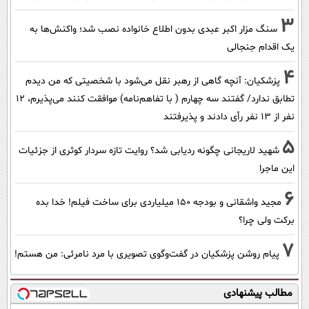
3
سنگ مزار اکبر عبدی بدون اطلاع خانواده نصب شد؛ واکنش‌ها به
یک اقدام جنجالی
4
پزشکیان‌: آنچه گاهی از رهبر نقل می‌شود با شخصیتی که من دیدم
تطابق ندارد/ گفتند سه چهارم ( با تفاهم‌نامه) موافقت کنند می‌پذیرم، 12
نفر از 13 نفر رأی دادند و پذیرفتند
5
شهید لاریجانی چگونه ردیابی شد؟ روایت تازه سردار کوثری از جزئیات
این ماجرا
6
مجید واشقانی و بودجه 150 میلیاردی برای ساخت فیلم! خدا بده
برکت ولی چرا؟
7
پیام روشن پزشکیان در گفت‌و‌گوی تصویری با مرد نامرئی: من هستم!
مطالب پیشنهادی