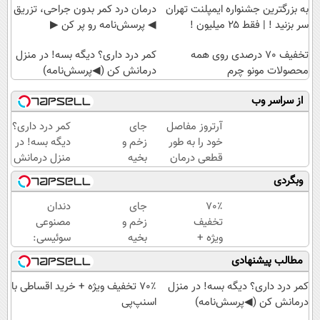
به بزرگترین جشنواره ایمپلنت تهران
درمان درد کمر بدون جراحی، تزریق
سر بزنید ! | فقط ۲۵ میلیون !
◀ پرسش‌نامه رو پر کن ▶
تخفیف 70 درصدی روی همه
کمر درد داری؟ دیگه بسه! در منزل
محصولات مونو چرم
درمانش کن (◀پرسش‌نامه)
از سراسر وب
آرتروز مفاصل
جای
کمر درد داری؟
خود را به طور
زخم و
دیگه بسه! در
قطعی درمان
بخیه
منزل درمانش
کنید!
داری؟؟
کن
وبگردی
◗پرسش‌نامه◖
3
(◀پرسش‌نامه)
هفته‌ای
70٪
جای
دندان
محوش
تخفیف
زخم و
مصنوعی
کن!
ویژه +
بخیه
سوئیسی:
خرید
داری؟؟
جدیدترین
مطالب پیشنهادی
اقساطی
3
فناوری
با
هفته‌ای
اروپا،
کمر درد داری؟ دیگه بسه! در منزل
70٪ تخفیف ویژه + خرید اقساطی با
اسنپ‌پی
محوش
سبک و
درمانش کن (◀پرسش‌نامه)
اسنپ‌پی
کن!
مقاوم |