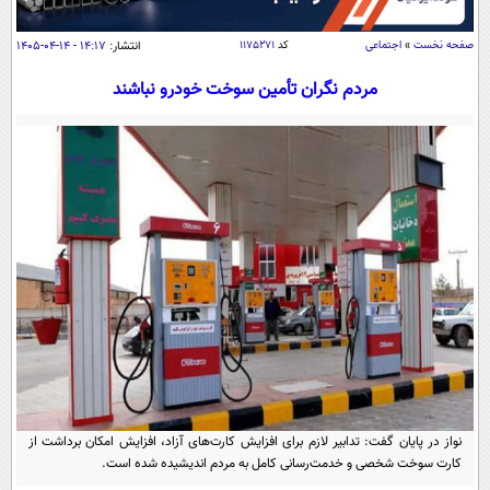
سیاسی
اقتصاد
صفحه نخست
»
اجتماعی
کد
۱۱۷۵۲۷۱
انتشار:
۱۴:۱۷ - ۱۴-۰۴-۱۴۰۵
جامعه
اقتصادی
مردم نگران تأمین سوخت خودرو نباشند
ورزشی
اجتماعی
خودرو
بین الملل
حوادث
فرهنگ و هنر
سیاست خارجی
سلامت
علم و دانش
یک برش دانایی
قرآن
فناوری و It
محیط زیست
گوناگون
علمی
سفر و تفریح
فیلم
سرگرمی
اخبار کریپتو
عصر ایران 2
اقتصاد
باشگاه مغز
آموزش زبان
خواندنی ها و دیدنی ها
ورزش
مجله تصویری سلاح
نواز در پایان گفت: تدابیر لازم برای افزایش کارت‌های آزاد، افزایش امکان برداشت از
داستان کوتاه
سیاست
کارت سوخت شخصی و خدمت‌رسانی کامل به مردم اندیشیده شده است.