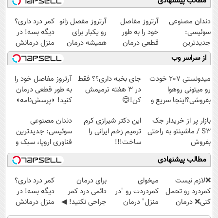
مطالب پیشنهادی
دندان مصنوعی
آرتروز مفاصل
آرتروز مفصل زانو
کمر درد داری؟
سوئیسی:
خود را به طور
رو یکبار برای
دیگه بسه! در
جدیدترین
قطعی درمان
همیشه درمان
منزل درمانش
فناوری اروپا،
کنید!
کن!
کن
از سراسر وب
سبک و مقاوم |
◗پرسش‌نامه◖
◗پرسش‌نامه◖
(◀پرسش‌نامه)
پرداخت قسطی
میدونستی 207 خودت
جای بخیه داری؟؟ فقط
آرتروز مفاصل خود را
رو میتونی روهوا
در 3 هفته ترمیمش
به طور قطعی درمان
بفروشی؟اینجا سریع و
کن!😍
کنید! ◗پرسش‌نامه◖
راحت بفروش
بازار پر از خریدار جک
این دکتر شیرازی کرم
دندان مصنوعی
S3 / ماشینتو به راحتی
ترمیم زخم ایرانی را
سوئیسی: جدیدترین
بفروش
ساخت!!!
فناوری اروپا، سبک و
مقاوم | پرداخت
مطالب پیشنهادی
قسطی
❌لازم نیست
میخوای
برای درمان
کمر درد داری؟
کمردرد رو تحمل
کمردردت رو "در
دائمی درد کمر
دیگه بسه! در
کنی❌ درمان
منزل" درمان
جراحی نکنید! ◀
منزل درمانش
بدون جراحی و
کنی؟ (◂فیلم +
پرسش‌نامه رو پر
کن