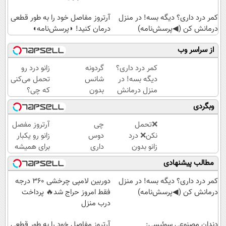
کمر درد داری؟ دیگه بسه! در منزل
آرتروز مفاصل خود را به طور قطعی
درمانش کن (◀پرسش‌نامه)
درمان کنید! ◗پرسش‌نامه◖
از سراسر وب
کمر درد داری؟
گردونه
زانو درد رو
دیگه بسه! در
شانس
تحمل می‌کنی
منزل درمانش
بدون
که چی؟
کن
پوچ از
راه‌حلش
وبگردی
(◀پرسش‌نامه)
PS5
همین‌جاست!
تا
❌تحمل
چی
آرتروز مفصل
آیفون17
نکن❌ درد
دوس
زانو رو یکبار
و بیت
زانو بدون
داری
برای همیشه
کوین
قرص
بخری
درمان کن!
مطالب پیشنهادی
🔥
درمان
؟ PS5
◗پرسش‌نامه◖
میشه
؟
کمر درد داری؟ دیگه بسه! در منزل
دوربین لامپی چرخشی 360 درجه
(پرسشنامه
گوشی؟
درمانش کن (◀پرسش‌نامه)
فقط امروز حراج شد🔥 پرداخت
رو پر کن)
تا 100
درب منزل
میلیون
دندان مصنوعی سوئیسی:
اعتبار
آرتروز مفاصل خود را به طور قطعی