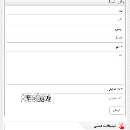
نظر شما
قرص
◂پرسش‌نامه)
کن ▶
(◀پرسش‌نامه)
(پرسشنامه)
نام
ایمیل
* نظر
* کد امنیتی