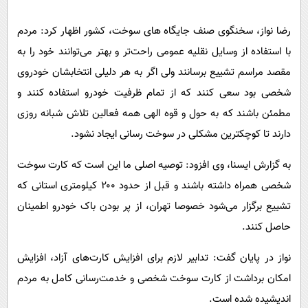
پیامک
سرگرمی
رضا نواز، سخنگوی صنف جایگاه های سوخت، کشور اظهار کرد: مردم
روانشناسی
فناوری
با استفاده از وسایل نقلیه عمومی راحت‌تر و بهتر می‌توانند خود را به
آشپزی
گوناگون
مقصد مراسم تشییع برسانند ولی اگر به هر دلیلی انتخابشان خودروی
دانلود
حوادث
شخصی بود سعی کنند که از تمام ظرفیت خودرو استفاده کنند و
محیط زیست
مطمئن باشند که به حول و قوه الهی همه فعالین تلاش شبانه روزی
دارند تا کوچکترین مشکلی در سوخت رسانی ایجاد نشود.
سلامت
فرهنگی
به گزارش ایسنا، وی افزود: توصیه اصلی ما این است که کارت سوخت
شخصی همراه داشته باشند و قبل از حدود ۲۰۰ کیلومتری استانی که
بین الملل
تشییع برگزار می‌شود خصوصا تهران، از پر بودن باک خودرو اطمینان
اجتماعی
حاصل کنند.
حیات وحش
نواز در پایان گفت: تدابیر لازم برای افزایش کارت‌های آزاد، افزایش
سیاست خارجی
امکان برداشت از کارت سوخت شخصی و خدمت‌رسانی کامل به مردم
اندیشیده شده است.