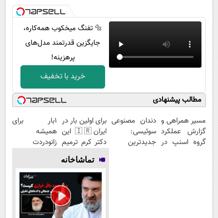
🔩 تفنگ میخکوب همه‌کاره،
جایگزین قدرتمند مدل‌های
پرهزینه!
خرید با تخفیف
مطالب پیشنهادی
مسیر همراهی و
دندان مصنوعی
برای اولین بار در
1بار برای
گزارش عملکرد
سوئیسی:
ایران🇮🇷 این
همیشه
گروه اسنپ در
جدیدترین
دکتر کرم ترمیم
زانودردت
۱۴۰۴
فناوری اروپا،
کننده 23 روزه
رودرمان کن!
تماشاخانه
سبک و مقاوم |
ساخت!
(تکنولوژی
پرداخت قسطی
آلمان)
◂پرسشنامه▸