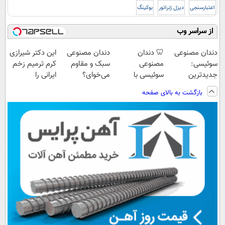
اعتبارسنجی
دیزل ژنراتور
بوکینگ
از سراسر وب
دندان مصنوعی
🦷 دندان
دندان مصنوعی
این دکتر شیرازی
سوئیسی:
مصنوعی
سبک و مقاوم
کرم ترمیم زخم
جدیدترین
سوئیسی با
می‌خوای؟
ایرانی را
فناوری اروپا،
تکنولوژی
پرداخت اقساطی
ساخت!!!
بازگشت به بالای صفحه
سبک و مقاوم |
دیجیتال |
هم داریم!😍 |
پرداخت قسطی
پرداخت در 4
📍تهران
قسط |📍 تهران