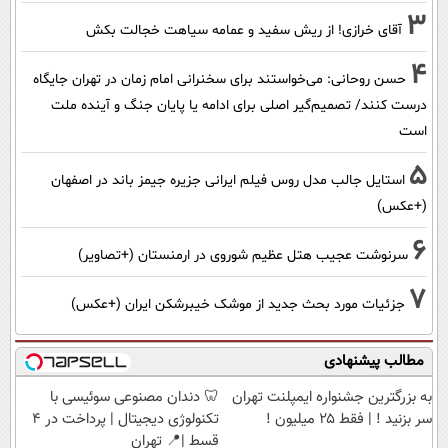
3
آقای خرازی! از ریش سفید و عمامه سیاهت خجالت بکش
4
حسن روحانی: می‌خواستند برای سخنرانی امام زمان در تهران جایگاه
درست کنند/ تصمیم‌گیر اصلی برای ادامه یا پایان جنگ و آینده ملت
است
5
استایل جالب مدل روس فیلم ایرانی جزیره جیمز باند در اصفهان
(+عکس)
6
سرنوشت عجیب هتل عظیم شوروی در ارمنستان (+تصاویر)
7
جزئیات مورد بحث جدید از موشک خیبرشکن ایران (+عکس)
مطالب پیشنهادی
به بزرگترین جشنواره ایمپلنت تهران
🦷 دندان مصنوعی سوئیسی با
سر بزنید ! | فقط ۲۵ میلیون !
تکنولوژی دیجیتال | پرداخت در 4
قسط |📍 تهران