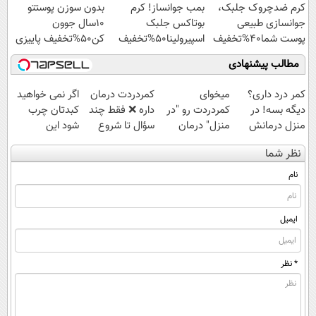
کرم ضدچروک جلبک،
بمب جوانساز! کرم
بدون سوزن پوستتو
جوانسازی طبیعی
بوتاکس جلبک
10سال جوون
پوست شما40%تخفیف
اسپیرولینا50%تخفیف
کن50%تخفیف پاییزی
مطالب پیشنهادی
کمر درد داری؟
میخوای
‌کمردردت درمان
اگر نمی خواهید
دیگه بسه! در
کمردردت رو "در
داره ❌ فقط چند
کبدتان چرب
منزل درمانش
منزل" درمان
سؤال تا شروع
شود این
کن
کنی؟ (◂فیلم +
بهبودی فاصله‌
نوشیدنی خوش
نظر شما
(◀پرسش‌نامه)
◂پرسش‌نامه)
داری!
طعم را بنوشید
نام
ایمیل
* نظر