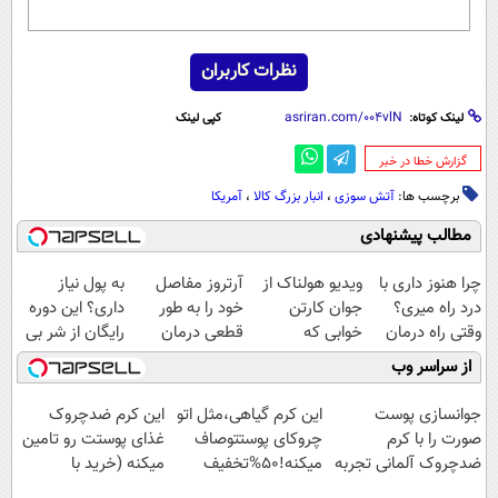
نظرات کاربران
لینک کوتاه:
کپی لینک
‌گزارش خطا در خبر
برچسب ها:
آتش سوزی
،
انبار بزرگ کالا
،
آمریکا
مطالب پیشنهادی
چرا هنوز داری با
ویدیو هولناک از
آرتروز مفاصل
به پول نیاز
درد راه میری؟
جوان کارتن
خود را به طور
داری؟ این دوره
وقتی راه درمان
خوابی که
قطعی درمان
رایگان از شر بی
جلو پاته!
میلیاردر شد.
کنید!
پولی خلاصت
از سراسر وب
آموزش رایگان
◗پرسش‌نامه◖
میکنه
جوانسازی پوست
این کرم گیاهی،مثل اتو
این کرم ضدچروک
صورت را با کرم
چروکای پوستتوصاف
غذای پوستت رو تامین
ضدچروک آلمانی تجربه
میکنه!50%تخفیف
میکنه (خرید با
کنید!
40%تخفیف)