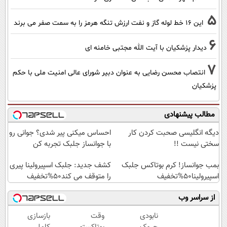
5
این 16 خط لوله گاز و نفت ارزش تنگه هرمز را به سمت صفر می برند
6
دیدار پزشکیان با آیت الله مجتبی خامنه ای
7
انتصاب محسن رضایی به عنوان دبیر شورای عالی امنیت ملی با حکم
پزشکیان
مطالب پیشنهادی
دیگه انگلیسی صحبت کردن کار
احساس میکنی پیر شدی؟ جوانی رو
سختی نیست !!
با جوانساز جلبک تجربه کن
بمب جوانساز! کرم بوتاکس جلبک
کشف جدید: جلبک اسپیرولینا پیری
اسپیرولینا50%تخفیف
را متوقف می کند50%تخفیف
از سراسر وب
نابودی
وقت
بازسازی