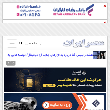
باز
نسخه اصلی
و
صفحه اول
هشدار پلیس فتا درباره بدافزار‌های جدید ارز دیجیتال/ توصیه‌هایی به
بسته
کاربران رمزارز
تماس با ما
کردن
آرشیو
منو
جستجو
نظرسنجی
آب و هوا
اوقات شرعی
پیوند ها
سواد زندگی