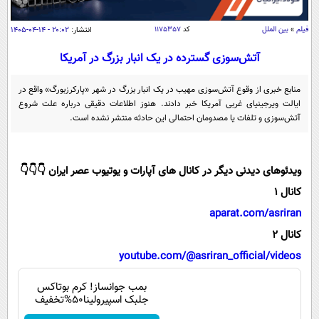
سیاسی
اقتصاد
فیلم
»
بین الملل
کد
۱۱۷۵۳۵۷
انتشار:
۲۰:۰۲ - ۱۴-۰۴-۱۴۰۵
جامعه
اقتصادی
آتش‌سوزی گسترده در یک انبار بزرگ در آمریکا
ورزشی
اجتماعی
خودرو
منابع خبری از وقوع آتش‌سوزی مهیب در یک انبار بزرگ در شهر «پارکرزبورگ» واقع در
بین الملل
ایالت ویرجینیای غربی آمریکا خبر دادند. هنوز اطلاعات دقیقی درباره علت شروع
حوادث
آتش‌سوزی و تلفات یا مصدومان احتمالی این حادثه منتشر نشده است.
فرهنگ و هنر
سیاست خارجی
سلامت
علم و دانش
یک برش دانایی
ویدئوهای دیدنی دیگر در کانال های آپارات و یوتیوب عصر ایران 👇👇👇
قرآن
فناوری و It
محیط زیست
کانال 1
گوناگون
علمی
سفر و تفریح
aparat.com/asriran
فیلم
سرگرمی
اخبار کریپتو
کانال 2
عصر ایران 2
اقتصاد
باشگاه مغز
youtube.com/@asriran_official/videos
آموزش زبان
خواندنی ها و دیدنی ها
ورزش
مجله تصویری سلاح
بمب جوانساز! کرم بوتاکس
داستان کوتاه
جلبک اسپیرولینا50%تخفیف
سیاست