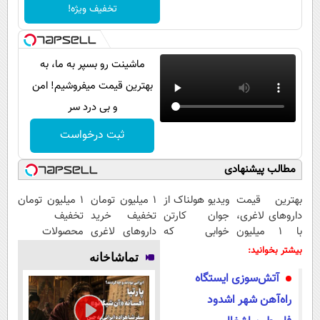
پیامک
سرگرمی
تخفیف ویژه!
روانشناسی
فناوری
آشپزی
گوناگون
ماشینت رو بسپر به ما، به
دانلود
بهترین قیمت میفروشیم! امن
حوادث
و بی درد سر
محیط زیست
ثبت درخواست
سلامت
فرهنگی
مطالب پیشنهادی
بین الملل
بهترین قیمت
ویدیو هولناک از
1 میلیون تومان
۱ میلیون تومان
داروهای لاغری،
جوان کارتن
تخفیف خرید
تخفیف
اجتماعی
با ۱ میلیون
خوابی که
داروهای لاغری
محصولات
حیات وحش
تخفیف و ارسال
میلیاردر شد.
با ارسال از
لاغری؛ یک قدم
بیشتر بخوانید:
تماشاخانه
از داروخانه‌
آموزش رایگان
داروخانه و پک
نزدیک‌تر به
سیاست خارجی
آتش‌سوزی ایستگاه
یخ!
شروع کاهش
وزن
راه‌آهن شهر اشدود