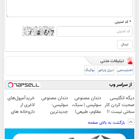
* کد امنیتی
اعتبارسنجی
دیزل ژنراتور
بوکینگ
از سراسر وب
دیگه انگلیسی
دندان مصنوعی
دندان مصنوعی
خریدآمپول‌های
صحبت کردن کار
سوئیسی | سبک،
سوئیسی:
لاغری از
سختی نیست !!
مقاوم، طبیعی!
جدیدترین
داروخانه های
ویزیت
فناوری اروپا،
اطرافت، ارسال
بازگشت به بالای صفحه
رایگان+پرداخت
سبک و مقاوم |
فوری همراه با
اقساطی😍
پرداخت قسطی
پک یخ!