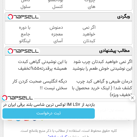
چروک
بوتاکستو
کامل
های
کنسل
سلول
سطحی
کن!(ضد
های
وبگردی
و عمقی
چروک
مرده
پوست با
طبیعی/
پوست،
اگر نمی
دمنوش
با دوره
کرم
بدون
با کرم
خواهید
معجزه
جامع
آلمانی(45%تخفیف)
عوارض)
جوانساز
کبدتان
آسای
لینگانو
جلبک(50%
چرب
پاکسازی
از این
مطالب پیشنهادی
تخفیف)
شود این
کبد با
به بعد
نوشیدنی
تخفیف
انگلیسی
اگر نمی خواهید کبدتان چرب شود
با این نوشیدنی گیاهی کبدت
خوش
ویژه
صحبت
این نوشیدنی خوش طعم را بنوشید
همیشه پرقدرته55%تخفیف
طعم را
کن
بنوشید
درمان طبیعی و گیاهی کبد چرب
دیگه انگلیسی صحبت کردن کار
کشف شد! ( لینک خرید محصول با
سختی نیست !!
تخفیف ویژه)
بازدید از IM LS7 لوکس ترین شاسی بلند برقی ایران در
صفحه اول
فیلم
عصر ایران۲
درباره عصرایران
تماس با ما
آرشیو
جستجو
باشگاه انقلاب
ثبت درخواست
پیوندها
نظرسنجی
آب و هوا
اوقات شرعی
سواد زندگی
كليه حقوق محفوظ است، استفاده از مطالب با ذكر منبع بلامانع است.