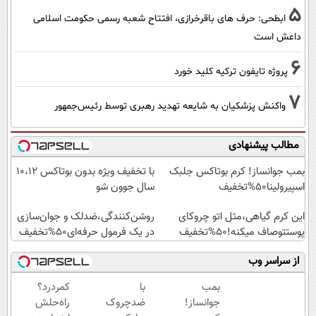
5
ابطحی: حرف های باقرخرازی، افتتاح شعبه رسمی حکومت اسلامی
داعش است
6
پروژه تایفون ترکیه کلید خورد
7
واکنش پزشکیان به شایعه تهدید رهبری توسط رئیس‌جمهور
مطالب پیشنهادی
بمب جوانساز! کرم بوتاکس جلبک
با تخفیف ویژه بدون بوتاکس ۱۰،۱۲
اسپیرولینا50%تخفیف
سال جوون شو
این کرم گیاهی،مثل اتو چروکای
روشن‌کنندگی،ضد‌لک و جوان‌سازی
پوستتوصاف میکنه!50%تخفیف
در یک فرمول حرفه‌ای50%تخفیف
از سراسر وب
بمب
با
کمردرد؟
جوانساز!
ضدچروک
راه‌حلش