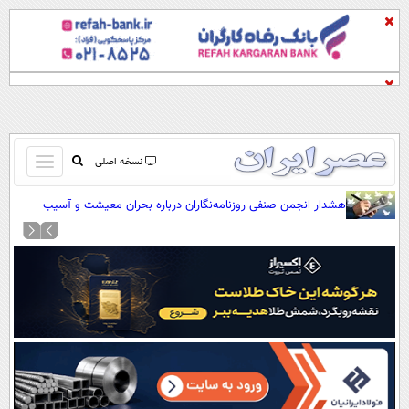
باز
نسخه اصلی
و
صفحه اول
هشدار انجمن صنفی روزنامه‌نگاران درباره بحران معیشت و آسیب
بسته
مرجعیت رسانه‌ای
تماس با ما
کردن
آرشیو
منو
جستجو
نظرسنجی
آب و هوا
اوقات شرعی
پیوند ها
سواد زندگی