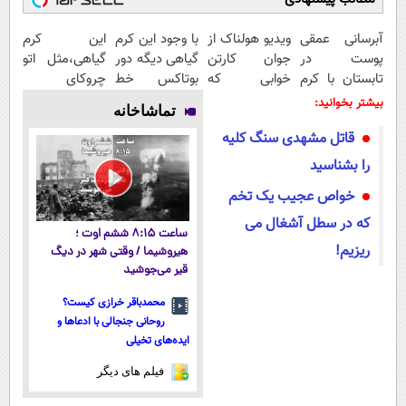
آبرسانی عمقی
ویدیو هولناک از
با وجود این کرم
این کرم
پوست در
جوان کارتن
گیاهی دیگه دور
گیاهی،مثل اتو
تابستان با کرم
خوابی که
بوتاکس خط
چروکای
جوانساز آلمانی!
میلیاردر شد.
قرمز بکش!
پوستتوصاف
بیشتر بخوانید:
تماشاخانه
آموزش رایگان
میکنه!50%تخفیف
قاتل مشهدی سنگ کلیه
را بشناسید
خواص عجیب یک تخم
که در سطل آشغال می
ساعت ۸:۱۵ ششم اوت ؛
ریزیم!
هیروشیما / وقتی شهر در دیگ
قیر می‌جوشید
محمدباقر خرازی کیست؟
روحانی جنجالی با ادعاها و
ایده‌های تخیلی
فیلم های دیگر