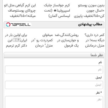
اسپیرولینا با تخفیف
تخفیف
بدون سوزن پوستتو
کرم جوانساز جلبک
این کرم گیاهی،مثل اتو
ویژه
10سال جوون
اسپیرولینا🔥 (تحت
چروکای پوستتوصاف
کن50%تخفیف پاییزی
لیسانس آلمان)
میکنه!50%تخفیف
مطالب پیشنهادی
کمر درد داری؟
روشن‌کنندگی،ضد‌لک
میخوای
برای اولین بار در
دیگه بسه! در
و جوان‌سازی در
کمردردت رو "در
ایران🇮🇷 این
منزل درمانش
یک فرمول
منزل" درمان
دکتر کرم ترمیم
کن
حرفه‌ای50%تخفیف
کنی؟ (◂فیلم +
کننده 23 روزه
نظر شما
(◀پرسش‌نامه)
◂پرسش‌نامه)
ساخت!
نام
ایمیل
* نظر