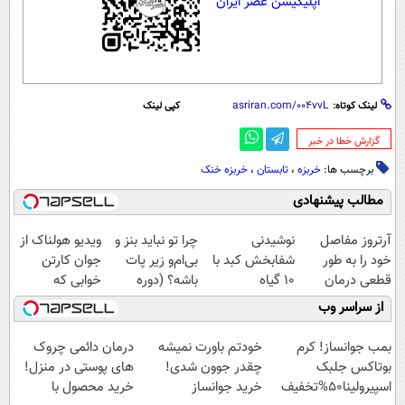
اپلیکیشن عصر ایران
لینک کوتاه:
کپی لینک
‌گزارش خطا در خبر
برچسب ها:
خربزه
،
تابستان
،
خربزه خنک
مطالب پیشنهادی
آرتروز مفاصل
نوشیدنی
چرا تو نباید بنز و
ویدیو هولناک از
خود را به طور
شفابخش کبد با
بی‌ام‌و زیر پات
جوان کارتن
قطعی درمان
10 گیاه
باشه؟ (دوره
خوابی که
کنید!
موثر(تخفیف تا
رایگان درآمد
میلیاردر شد.
از سراسر وب
◗پرسش‌نامه◖
امشب)
میلیاردی)
آموزش رایگان
بمب جوانساز! کرم
خودتم باورت نمیشه
درمان دائمی چروک
بوتاکس جلبک
چقدر جوون شدی!
های پوستی در منزل!
اسپیرولینا50%تخفیف
خرید جوانساز
خرید محصول با