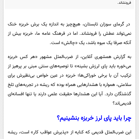
پیامک
فرونشاند.
سرگرمی
روانشناسی
فناوری
در گرمای سوزان تابستان، هیچ‌چیز به اندازه یک برش خربزه خنک
آشپزی
گوناگون
نمی‌تواند عطش را فرونشاند. اما در فرهنگ عامه ما، خربزه بیش از
دانلود
حوادث
آنکه صرفا یک میوه باشد، یک «چالش» است.
محیط زیست
به گزارش همشهری آنلاین، از ضرب‌المثل مشهور «هر کس خربزه
سلامت
می‌خوره باید پای لرزش بشینه» تا توصیه‌های سنتی مبنی بر پرهیز از
فرهنگی
ترکیب آن با برخی خوراکی‌ها؛ خربزه در عین خواص بی‌نظیرش برای
بین الملل
سلامتی، همواره با هشدارهایی همراه بوده که ریشه در تجربه‌های تلخ
گذشتگان دارد. آیا این هشدارها حقیقت علمی دارند یا تنها افسانه‌ای
اجتماعی
قدیمی‌اند؟
حیات وحش
چرا باید پای لرز خربزه بنشینیم؟
سیاست خارجی
این ضرب‌المثل قدیمی که کنایه از «پذیرش عواقب کار» است، ریشه