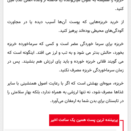
خربزه را همیشه به عنوان میان‌وعده (با فاصله از وعده اصلی غذا) میل
کنید.
از خرید خربزه‌هایی که پوست آن‌ها آسیب دیده یا در مجاورت
آلودگی‌های محیطی بوده‌اند پرهیز کنید.
خربزه برای سرما خوردگی مضر است و کسی که سرماخورده خربزه
بخورد، حالش بدتر می شود و به تب و لرز می افتد. اینگونه است که
می گویند فلانی خربزه خورده و باید پای لرزش هم بنشیند. پس در
زمان سرماخوردگی خربزه مصرف نکنید.
خربزه، میوه‌ای بهشتی است که اگر با رعایت اصول همنشینی با سایر
غذاها مصرف شود، نه تنها لرزشی به همراه ندارد، بلکه بهارِ سلامتی را
در تابستان برای بدن شما به ارمغان می‌آورد.
پربیننده ترین پست همین یک ساعت اخیر