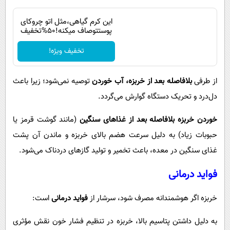
این کرم گیاهی،مثل اتو چروکای
پوستتوصاف میکنه!50%تخفیف
تخفیف ویژه!
از طرفی
بلافاصله بعد از خربزه، آب خوردن
توصیه نمی‌شود؛ زیرا باعث
دل‌درد و تحریک دستگاه گوارش می‌گردد.
خوردن خربزه بلافاصله بعد از غذاهای سنگین
(مانند گوشت قرمز یا
حبوبات زیاد) به دلیل سرعت هضم بالای خربزه و ماندن آن پشت
غذای سنگین در معده، باعث تخمیر و تولید گازهای دردناک می‌شود.
فواید درمانی
خربزه اگر هوشمندانه مصرف شود، سرشار از
فواید درمانی
است:
به دلیل داشتن پتاسیم بالا، خربزه در تنظیم فشار خون نقش مؤثری