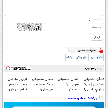
* کد امنیتی
اعتبارسنجی
دیزل ژنراتور
بوکینگ
از سراسر وب
دندان مصنوعی
دندان مصنوعی
دندان مصنوعی
آرتروز مفاصل
سوئیسی | سبک،
سوئیسی:
سبک و مقاوم
خود را به طور
مقاوم، طبیعی!
جدیدترین
می‌خوای؟
قطعی درمان
ویزیت
فناوری اروپا،
پرداخت اقساطی
کنید!
بازگشت به بالای صفحه
رایگان+پرداخت
سبک و مقاوم |
هم داریم!😍 |
◗پرسش‌نامه◖
اقساطی😍
پرداخت قسطی
📍تهران