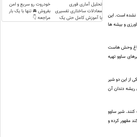
تحلیل آماری فوری
چند
خودروت رو سریع و امن
معادلات ساختاری تفسیری
کلیک)
بفروش 🚘 تنها با یک بار
 نشده است. این
با آموزش کامل حتی یک
مراجعه 👇
روزه !!
ورزی و بیشه ها
 باغ وحش هاست
های ساوو تهیه
 از این دو شیر
ی ریشه دندان آن
 کنند. شیر ساوو
ند مقهور کرده و