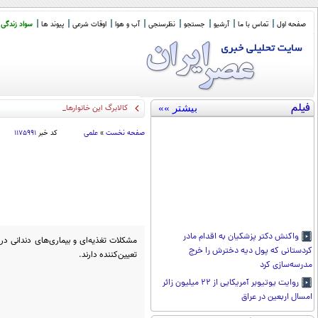
صفحه اول
تماس با ما
آرشیو
جستجو
نظرسنجی
آب و هوا
اوقات شرعی
پیوند ها
سواد زندگی
فیلم
بیشتر »»
کالابرگ این خانوارها شارژ شد
صفحه نخست
»
علمی
کد خبر
۱۱۷۵۹۹۱
واکنش دکتر پزشکیان به اقدام مادر
مشکلات تغذیه‌ای و بیماری‌های دندانی در
کردستانی که پول دیه دخترش را خرج
تعیین‌کننده دارند.
مدرسه‌سازی کرد
روایت یوتیوبر آمریکایی از ۲۲ میلیون زائر
امسال اربعین در عراق