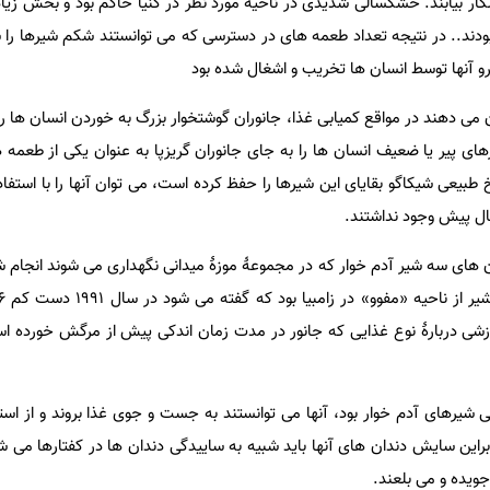
ار بیابند. خشکسالی شدیدی در ناحیۀ مورد نظر در کنیا حاکم بود و بخش زیادی
دند.. در نتیجه تعداد طعمه های در دسترسی که می توانستند شکم شیرها را
رو آنها توسط انسان ها تخریب و اشغال شده بود
 دهند در مواقع کمیابی غذا، جانوران گوشتخوار بزرگ به خوردن انسان ها رو م
ای پیر یا ضعیف انسان ها را به جای جانوران گریزپا به عنوان یکی از طعمه 
خ طبیعی شیکاگو بقایای این شیرها را حفظ کرده است، می توان آنها را با استفاد
ال پیش وجود نداشتند.
 های سه شیر آدم خوار که در مجموعۀ موزۀ میدانی نگهداری می شوند انجام 
ارزشی دربارۀ نوع غذایی که جانور در مدت زمان اندکی پیش از مرگش خورده
 شیرهای آدم خوار بود، آنها می توانستند به جست و جوی غذا بروند و از اس
ابراین سایش دندان های آنها باید شبیه به ساییدگی دندان ها در کفتارها می 
جویده و می بلعند.