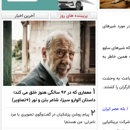
پربیننده های روز
آخرین اخبار
در مورد شیرهای
 که شیرهای ساوو
 به همین خاطر به
یر باعث به وحشت
. طبق آنچه گفته می شود این شیرها تا مدتی که زنده بودند 128 نفر از کارگران را کشتند.
1
معماری که در 92 سالگی هنوز خلق می کند؛
داستان آلوارو سیزا، شاعر بتن و نور (+تصاویر)
/
بله عصر ایران
2
پیام روشن پزشکیان در گفت‌و‌گوی تصویری با مرد
رکت بریتانیایی
نامرئی: من هستم!