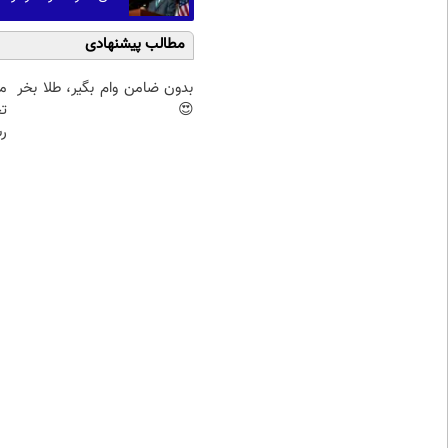
مطالب پیشنهادی
بدون ضامن وام بگیر، طلا بخر
م
😍
تح
رس