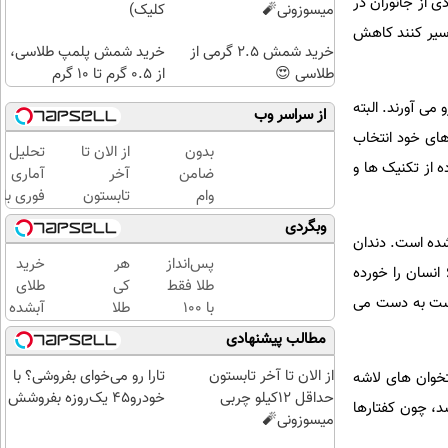
 از جانوران در
میسوزونی🧨
کلیک)
 سیر کنند کاهش
خرید شمش 2.5 گرمی از
خرید شمش پلمپ طلاسی،
طلاسی 😍
از ۰.۵ گرم تا ۱۰ گرم
ی آورند. البته
از سراسر وب
های خود انتخاب
بدون
از الان تا
تحلیل
ه از تکنیک ها و
ضامن
آخر
آماری
وام
تابستون
فوری با
بگیر،
حداقل
نرم
وبگردی
طلا
12کیلو
افزار
شده است. دندان
بخر
چربی
SPSS
پس‌انداز
هر
خرید
ها متعلق به دو شیر ساوو و یک شیر از ناحیه «مفوو» در زامبیا بود که گفته می شود در سال 1991 دست کم 6 انسان را خورده
😍
میسوزونی
به
طلا فقط
کی
طلای
 است به دست می
🧨
همراه
با ۱۰۰
طلا
آبشده
آموزش
هزارتومان
داره،
حتی با
مطالب پیشنهادی
کامل
(امن و
غم
۱۰۰هزارتومان
حتی
راحت)
نداره!
از الان تا آخر تابستون
تارا رو می‌خوای بفروشی؟ با
تخوان های لاشه
یک
😊💎
حداقل 12کیلو چربی
خودرو۴۵ یک‌روزه بفروشش
شد، چون کفتارها
روزه !!
(خرید
میسوزونی🧨
طلا با