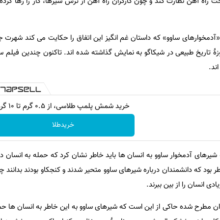
 راه آهن نظارت کند و چون کارگران راه آهن از ترس شیرها، کار را رها کرده 
 «آدمخوارهای ساوو» که داستان غم انگیز این اتفاق را حکایت می کند شهرت 
زۀ تاریخ طبیعی در شیکاگو به نمایش گذاشته شده اند. تاکنون چندین فیلم س
ند.
خرید شمش پلمپ طلاسی، از ۰.۵ گرم تا ۱۰ گرم
خریدطلا
ۀ شیرهای آدمخوار ساوو به انسان ها باید خاطر نشان کرد که حمله به انسان د
ر بود که دانشمندان درباره شیرهای ساوو متحیر شدند و کنجکاو بودند بدانند 
ادی انسان را از بین ببرند.
ان مطرح شده حاکی از این است که شیرهای ساوو به این خاطر به انسان ها حم