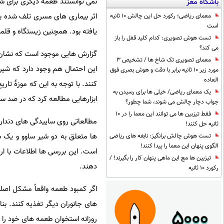
نمی توانستند طعمۀ دیگری برای شک
باشگاه مغز
اثر بیماری های مسری تلف شده بو
معمای ریاضی؛ رکورد حل این چالش 10 ثانیه
است
یافته بود. همچنین زیستگاه و قلم
تست هوش تصویری: کدام کلید قفل را باز
می کند؟
گزارش هایی موجود است که نشان می
معمای تصویری تک شاخ ها / تشخیص 3
این احتمال هم وجود دارد که شیره
مورد زیر 10 ثانیه برابر با دقت و هوش بصری فوق
العاده
کنند. با توجه به این که موزۀ تاری
یک معمای ریاضی/ خیلی ها برای رسیدن به
ابزارهایی مطالعه کرد که در صد س
جواب دچار چالش می شوند، شما چطور؟
فقط تیزبین ها می توانند این معما را در 10
مطالعاتی روی ساییدگی های دندان
ثانیه حل کنند!
تست هوش چالش برانگیز: نابغه های ریاضی
الگوی پنهان این معما را پیدا کنند!
است. این بررسی ها اطلاعات با 
تیزبین ها مچ این ماهی پنهان کار را بگیرند! /
دهند.
رکورد 10 ثانیه
اگر کمبود طعمه واقعاً مشکل اصلی
های جانوران دیگر تغذیه کنند. بن
روزانه استخوان طعمه های خود را 