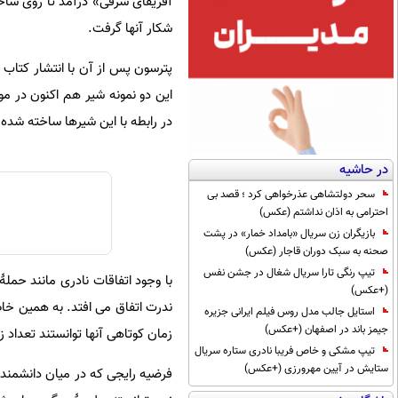
آفریقای شرقی» درآمد تا روی ساخت
شکار آنها گرفت.
پترسون پس از آن با انتشار کتاب
این دو نمونه شیر هم اکنون در مو
در رابطه با این شیرها ساخته شده ا
در حاشیه
سحر دولتشاهی عذرخواهی کرد ؛ قصد بی
احترامی به اذان نداشتم (عکس)
بازیگران زن سریال «بامداد خمار» در پشت
صحنه به سبک دوران قاجار (عکس)
تیپ رنگی تارا سریال شغال در جشن نفس
با وجود اتفاقات نادری مانند حمل
(+عکس)
ندرت اتفاق می افتد. به همین خاط
استایل جالب مدل روس فیلم ایرانی جزیره
جیمز باند در اصفهان (+عکس)
زمان کوتاهی آنها توانستند تعداد زی
تیپ مشکی و خاص فریبا نادری ستاره سریال
ستایش در آیین مهرورزی (+عکس)
فرضیه رایجی که در میان دانشمند