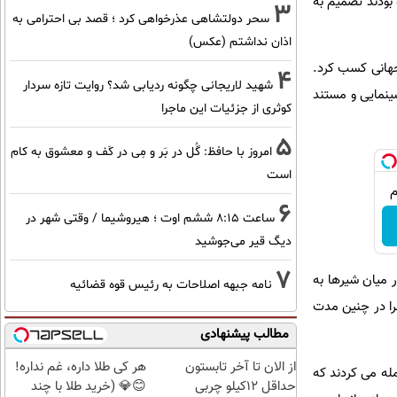
بودند تصمیم به
3
سحر دولتشاهی عذرخواهی کرد ؛ قصد بی احترامی به
اذان نداشتم (عکس)
جهانی کسب کرد.
4
شهید لاریجانی چگونه ردیابی شد؟ روایت تازه سردار
ینمایی و مستند
کوثری از جزئیات این ماجرا
5
امروز با حافظ: گُل در بَر و مِی در کَف و معشوق به کام
است
6
ساعت ۸:۱۵ ششم اوت ؛ هیروشیما / وقتی شهر در
دیگ قیر می‌جوشید
7
ر میان شیرها به
نامه جبهه اصلاحات به رئیس قوه قضائیه
چرا در چنین مدت
مطالب پیشنهادی
از الان تا آخر تابستون
هر کی طلا داره، غم نداره!
له می کردند که
حداقل 12کیلو چربی
😊💎 (خرید طلا با چند