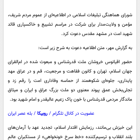
پیامک
سرگرمی
روانشناسی
شورای هماهنگی تبلیغات اسلامی در اطلاعیه‌ای از عموم مردم شریف،
فناوری
مؤمن و ولایت‌مدار برای شرکت در مراسم تشییع و خاکسپاری قائد
آشپزی
گوناگون
شهید امت در مشهد مقدس دعوت کرد.
دانلود
حوادث
به گزارش مهر، متن اطلاعیه دعوت به شرح زیر است:
محیط زیست
سلامت
حضور اقیانوس خروشان ملت‌ قدرشناس و مبعوث شده در ام‌القرای
جهان اسلام، تهران و کانون فقاهت و مرجعیت، قم و در عراق مهد
فرهنگی
پایداری، جلوه‌ای شکوهمند از حماسه وفاداری امت را رقم زد و
بین الملل
تجلی‌بخش عمق پیوند معنوی دو ملت بزرگ عراق و ایران و میثاق
اجتماعی
ماندگار مردمی قدرشناس با خون پاک زعیم عالیقدر و امام شهید بود.
حیات وحش
عضویت در کانال تلگرام
/
روبیکا
/
بله عصر ایران
سیاست خارجی
این خیزش بی‌مانند، رزمایش اقتدار اسلام، تجدید عهد با آرمان‌های
بلند انقلاب و ترسیم‌کننده «خط سرخ خونخواهی» از مستکبران عالم