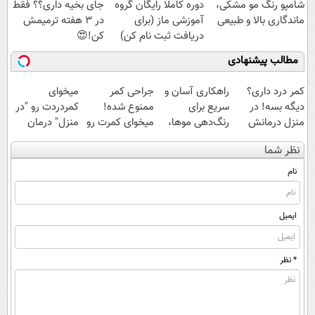
شامپو رنگ مو مشکی،
دوره کاملا رایگان گروه
جای بخیه داری؟؟ فقط
ماندگاری بالا و طبیعی
آموزشی ماز (برای
در 3 هفته ترمیمش
دریافت ثبت نام کن)
کن!😍
مطالب پیشنهادی
کمر درد داری؟
راهکاری آسان و
جراحی کمر
میخوای
دیگه بسه! در
سریع برای
ممنوع شده!
کمردردت رو "در
منزل درمانش
رنگ‌دهی موها،
میخوای کمرت رو
منزل" درمان
کن
با فرمول گیاهی
در منزل درمان
کنی؟ (◂فیلم +
نظر شما
(◀پرسش‌نامه)
و بدون آمونیاک
کنی؟
◂پرسش‌نامه)
((پرسش‌نامه))
نام
ایمیل
* نظر