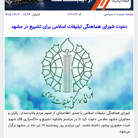
سیاسی
اقتصاد
صفحه نخست
»
سیاسی
کد
۱۱۷۶۰۷۹
انتشار:
۱۸:۱۴ - ۱۷-۰۴-۱۴۰۵
جامعه
اقتصادی
دعوت شورای هماهنگی تبلیغات اسلامی برای تشییع در مشهد
ورزشی
اجتماعی
خودرو
بین الملل
حوادث
فرهنگ و هنر
سیاست خارجی
سلامت
علم و دانش
یک برش دانایی
قرآن
فناوری و It
محیط زیست
گوناگون
علمی
سفر و تفریح
فیلم
سرگرمی
اخبار کریپتو
عصر ایران 2
اقتصاد
باشگاه مغز
شورای هماهنگی تبلیغات اسلامی با صدور اطلاعیه‌ای از عموم مردم ولایت‌مدار، زائران و
آموزش زبان
خواندنی ها و دیدنی ها
ورزش
مجاوران مشهد مقدس دعوت کرد تا در مراسم باشکوه تشییع و خاکسپاری قائد شهید
مجله تصویری سلاح
امت، حضوری پرشور داشته باشند. این مراسم روز پنجشنبه ۱۸ تیر ماه در مشهد برگزار
داستان کوتاه
سیاست
می‌شود.