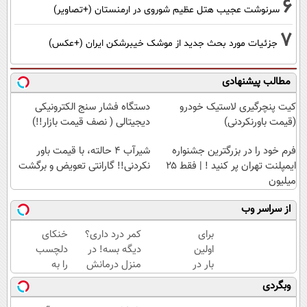
6
سرنوشت عجیب هتل عظیم شوروی در ارمنستان (+تصاویر)
7
جزئیات مورد بحث جدید از موشک خیبرشکن ایران (+عکس)
مطالب پیشنهادی
کیت پنچرگیری لاستیک خودرو
دستگاه فشار سنج الکترونیکی
(قیمت باورنکردنی)
دیجیتالی ( نصف قیمت بازار!!)
فرم خود را در بزرگترین جشنواره
شیر‌آب ۴ حالته، با قیمت باور
ایمپلنت تهران پر کنید ! | فقط ۲۵
نکردنی!! گارانتی تعویض و برگشت
میلیون
از سراسر وب
برای
کمر درد داری؟
خنکای
اولین
دیگه بسه! در
دلچسب
بار در
منزل درمانش
را به
ایران
کن
خانه یا
وبگردی
🇮🇷
(◀پرسش‌نامه)
محل