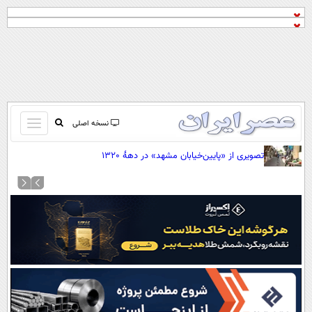
باز
نسخه اصلی
و
صفحه اول
تصویری از «پایین‌خیابان مشهد» در دهۀ 1320
بسته
تماس با ما
کردن
آرشیو
منو
جستجو
نظرسنجی
آب و هوا
اوقات شرعی
پیوند ها
سواد زندگی