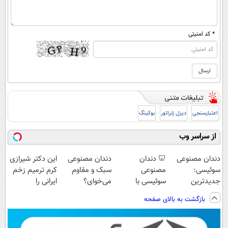
* کد امنیتی
اعتبارسنجی
دیزل ژنراتور
بوکینگ
از سراسر وب
دندان مصنوعی
🦷 دندان
دندان مصنوعی
این دکتر شیرازی
سوئیسی:
مصنوعی
سبک و مقاوم
کرم ترمیم زخم
جدیدترین
سوئیسی با
می‌خوای؟
ایرانی را
فناوری اروپا،
تکنولوژی
پرداخت اقساطی
ساخت!!!
بازگشت به بالای صفحه
سبک و مقاوم |
دیجیتال |
هم داریم!😍 |
پرداخت قسطی
پرداخت در 4
📍تهران
قسط |📍 تهران