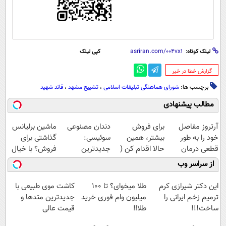
لینک کوتاه:
کپی لینک
‌گزارش خطا در خبر
برچسب ها:
شورای هماهنگی تبلیغات اسلامی
،
تشییع مشهد
،
قائد شهید
مطالب پیشنهادی
آرتروز مفاصل
برای فروش
دندان مصنوعی
ماشین برلیانس
خود را به طور
بیشتر، همین
سوئیسی:
گذاشتی برای
قطعی درمان
حالا اقدام کن (
جدیدترین
فروش؟ با خیال
کنید!
ثبت نام کن )
فناوری اروپا،
راحت بفروش
از سراسر وب
◗پرسش‌نامه◖
سبک و مقاوم |
پرداخت قسطی
این دکتر شیرازی کرم
طلا میخوای؟ تا 100
کاشت موی طبیعی با
ترمیم زخم ایرانی را
میلیون وام فوری خرید
جدیدترین متدها و
ساخت!!!
طلا‼️
قیمت عالی