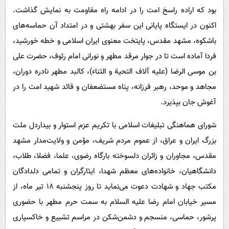
بود که اراده راسخ امت را در ادامه راه مقاومت به نمایش گذاشت.
اکنون در ایستگاه پایانی این سفر بهشتی و در امتداد آن حماسه‌های
باشکوه، مشهد مقدس، پایتخت معنوی ایران اسلامی و خطه خورشید،
فردا آماده است تا در جوار مرقد مطهر و نورانی امام رئوف، حضرت علی
بن موسی الرضا (علیه آلاف التحیة و الثناء)، کالبد مطهر نادره دوران،
مجاهد و موحد، رهبر فرزانه، پناه مستضعفان و قائد شهید امت را در
آغوش جان بپذیرد.
شورای هماهنگی تبلیغات اسلامی با تکریم عزم استوار و بیداردل ملت
بزرگ ایران و عراق، از عموم مردم شریف، مؤمن و ولایت‌مدار مشهد
مقدس، مجاوران و زائران دلسوخته بارگاه رضوی، علما، فضلا، طلاب،
دانشگاهیان، خانواده‌های معظم شهدا، ایثارگران و تمامی دلدادگان
مکتب جهاد و شهادت دعوت می‌نماید تا روز پنجشنبه 18 تیر ماه، از
مسیر خیابان امام رضا علیه السلام به سمت حرم مطهر با حضوری
پرشور، حماسی، منسجم و دشمن‌شکن در مراسم تشییع و خاکسپاری