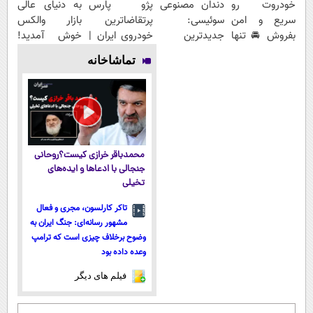
خودروت رو
دندان مصنوعی
پژو پارس
به دنیای عالی
سریع و امن
سوئیسی:
پرتقاضاترین
بازار والکس
بفروش 🚘 تنها
جدیدترین
خودروی ایران |
خوش آمدید!
با یک بار
فناوری اروپا،
برای فروشش
ترید را آغاز
تماشاخانه
مراجعه 👇
سبک و مقاوم |
فرصت رو از
کنید!
پرداخت قسطی
دست نده!
محمدباقر خرازی کیست؟روحانی
جنجالی با ادعاها و ایده‌های
تخیلی
تاکر کارلسون، مجری و فعال
مشهور رسانه‌ای: جنگ ایران به
وضوح برخلاف چیزی است که ترامپ
وعده داده بود
فیلم های دیگر