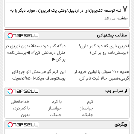
7
تله توسعه تک‌پروژه‌ای در اردبیل/وقتی یک ابرپروژه، موارد دیگر را به
حاشیه می‌راند
مطالب پیشنهادی
آخرین باری که درد کمر داری!
دیگه کمر درد بسه❌ بدون تزریق در
◗پرسش‌نامه رو پر کن◖
منزل درمانش کن✅ ◀پرسش‌نامه
پر کن▶
هدیه 200 سوتی با اولین خرید از
این کرم گیاهی،مثل اتو چروکای
گرمی،همین حالا ثبت نام کن
پوستتوصاف میکنه!50%تخفیف
از سراسر وب
کرم
با کرم
خداحافظی
جوانساز
جوانساز
با کمردرد،
جلبک،
جلبک،
بدون
هدیه
پیری رو
قرص و
وبگردی
طبیعت به
معکوس
آمپول