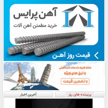
پرداخت قسطی
اقساطی😍
📍تهران
پربیننده های روز
آخرین اخبار