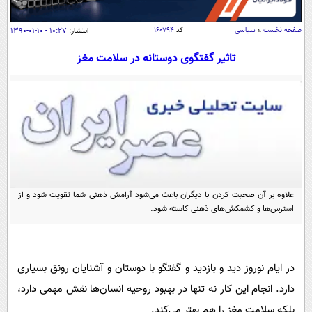
سیاسی
اقتصاد
صفحه نخست
»
سیاسی
کد
۱۶۰۷۹۴
انتشار:
۱۰:۲۷ - ۱۰-۰۱-۱۳۹۰
جامعه
اقتصادی
تاثیر گفتگوی دوستانه در سلامت مغز
ورزشی
اجتماعی
خودرو
بین الملل
حوادث
فرهنگ و هنر
سیاست خارجی
سلامت
علم و دانش
یک برش دانایی
قرآن
فناوری و It
محیط زیست
گوناگون
علاوه بر آن صحبت کردن با دیگران باعث می‌شود آرامش ذهنی شما تقویت شود و از
علمی
سفر و تفریح
استرس‌ها و کشمکش‌های ذهنی کاسته شود.
فیلم
سرگرمی
اخبار کریپتو
عصر ایران 2
اقتصاد
باشگاه مغز
آموزش زبان
خواندنی ها و دیدنی ها
در ایام نوروز دید و بازدید و گفتگو با دوستان و آشنایان رونق بسیاری
ورزش
مجله تصویری سلاح
دارد. انجام این کار نه تنها در بهبود روحیه انسان‌ها نقش مهمی دارد،
داستان کوتاه
سیاست
بلکه سلامت مغز را هم بهتر می‌کند.