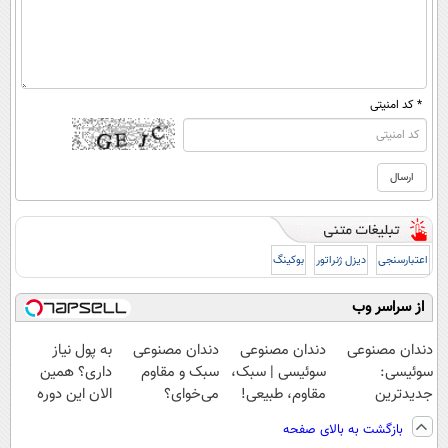
* کد امنیتی
اعتبارسنجی
دیزل ژنراتور
بوکینگ
از سراسر وب
دندان مصنوعی
دندان مصنوعی
دندان مصنوعی
به پول نیاز
سوئیسی:
سوئیسی | سبک،
سبک و مقاوم
داری؟ همین
جدیدترین
مقاوم، طبیعی!
می‌خوای؟
الان این دوره
فناوری اروپا،
ویزیت
پرداخت اقساطی
رایگان رو شرکت
بازگشت به بالای صفحه
سبک و مقاوم |
رایگان+پرداخت
هم داریم!😍 |
کن تا دیر نشده!