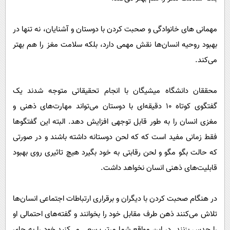
پیامک
سرگرمی
روانشناسی
فناوری
مهمانی های خانوادگی و صحبت کردن با دوستان و آشنایان، نه تنها در
آشپزی
گوناگون
بهبود روحیه انسان‌ها نقش مهمی دارد، بلکه سلامت مغز را هم بهتر
می‌کند.
دانلود
حوادث
محیط زیست
محققان دانشگاه میشیگان با انجام تحقیقاتی متوجه شدند یک
سلامت
گفتگوی کوتاه 10 دقیقه‌ای با دوستان می‌تواند مهارت‌های ذهنی و
فرهنگی
مغزی انسان را به طور قابل توجهی افزایش ‌دهد. البته این گفتگوها
فقط زمانی مفید است که که لحن دوستانه داشته باشند و در صورتی
بین الملل
که حالت بگو مگو و لحن رقابتی به خود بگیرد هیچ تاثیری روی بهبود
اجتماعی
قابلیت‌های ذهنی انسان نخواهد داشت.
حیات وحش
سیاست خارجی
در هنگام صحبت کردن با دیگران و برقراری ارتباطات اجتماعی انسان‌ها
تلاش می‌کنند ذهن طرف مقابل خود را بخوانند و گفته‌های احتمالی او
را حدس بزنند. در این مواقع شما مرتب سعی می‌کنید خود را به جای