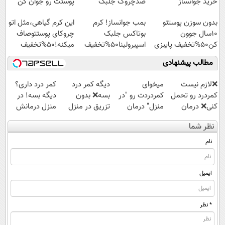
خرید جوانساز
ضدچروک جلبک
پوستت رو جوان کن
اسپیرولینا با تخفیف
بدون سوزن پوستتو
بمب جوانساز! کرم
این کرم گیاهی،مثل اتو
ویژه
10سال جوون
بوتاکس جلبک
چروکای پوستتوصاف
کن50%تخفیف پاییزی
اسپیرولینا50%تخفیف
میکنه!50%تخفیف
مطالب پیشنهادی
❌لازم نیست
میخوای
دیگه کمر درد
کمر درد داری؟
کمردرد رو تحمل
کمردردت رو "در
بسه❌ بدون
دیگه بسه! در
کنی❌ درمان
منزل" درمان
تزریق در منزل
منزل درمانش
بدون جراحی و
کنی؟ (◂فیلم +
درمانش کن✅
کن
نظر شما
قرص
◂پرسش‌نامه)
◀پرسش‌نامه پر
(◀پرسش‌نامه)
(پرسشنامه)
کن▶
نام
ایمیل
* نظر