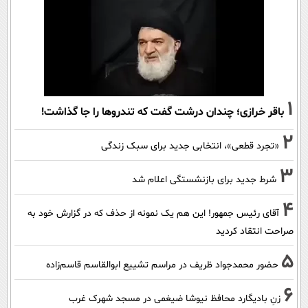
1
باقر خرازی؛ چندان درشت گفت که تندروها را جا گذاشت!
2
«تجرد قطعی»، انتخابی جدید برای سبک زندگی
3
شرط جدید برای بازنشستگی اعلام شد
4
آقای رئیس جمهور! این هم یک نمونه از حذف که در گزارش خود به
صراحت انتقاد کردید
5
حضور محمدجواد ظریف در مراسم تشییع ابوالقاسم قاسم‌زاده
6
زنِ بادیگارد محافظ نیوشا ضیغمی در مسجد شهرک غرب