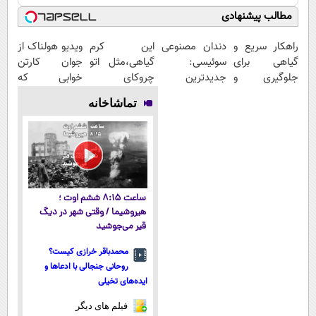
مطالب پیشنهادی
راهکار سریع و
دندان مصنوعی
این کرم
ویدیو هولناک از
گیاهی برای
سوئیسی:
گیاهی،مثل اتو
جوان کارتن
جلوگیری و
جدیدترین
چروکای
خوابی که
درمان پیری
فناوری اروپا،
پوستتوصاف
میلیاردر شد.
تماشاخانه
پوست
سبک و مقاوم |
میکنه!50%تخفیف
آموزش رایگان
پرداخت قسطی
ساعت ۸:۱۵ ششم اوت ؛
هیروشیما / وقتی شهر در دیگ
قیر می‌جوشید
محمدباقر خرازی کیست؟
روحانی جنجالی با ادعاها و
ایده‌های تخیلی
فیلم های دیگر