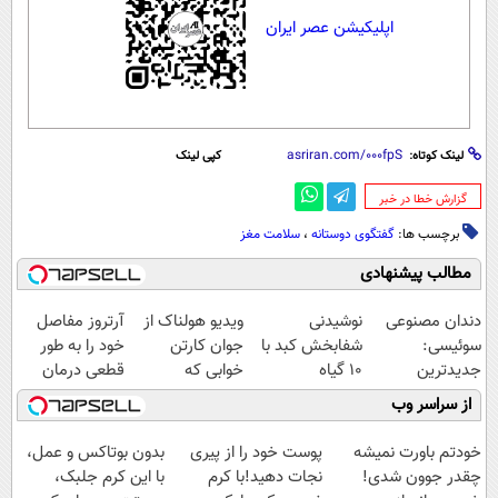
اپلیکیشن عصر ایران
لینک کوتاه:
کپی لینک
‌گزارش خطا در خبر
برچسب ها:
گفتگوی دوستانه
،
سلامت مغز
مطالب پیشنهادی
دندان مصنوعی
نوشیدنی
ویدیو هولناک از
آرتروز مفاصل
سوئیسی:
شفابخش کبد با
جوان کارتن
خود را به طور
جدیدترین
10 گیاه
خوابی که
قطعی درمان
فناوری اروپا،
موثر(تخفیف تا
میلیاردر شد.
کنید!
از سراسر وب
سبک و مقاوم |
امشب)
آموزش رایگان
◗پرسش‌نامه◖
پرداخت قسطی
خودتم باورت نمیشه
پوست خود را از پیری
بدون بوتاکس و عمل،
چقدر جوون شدی!
نجات دهید!با کرم
با این کرم جلبک،