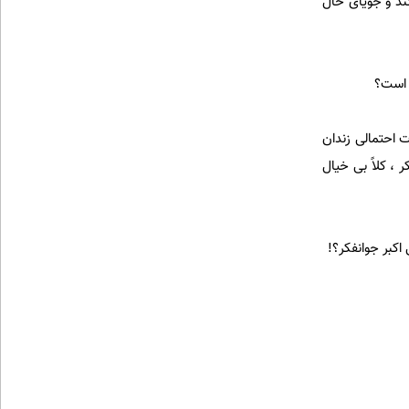
ند و جویای حال
ه است؟
 احتمالی زندان
 ، کلاً بی خیال
اکبر جوانفکر؟!