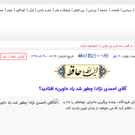
سیاسی
اقتصاد
جامعه
ورزشی
بین الملل
فرهنگ و هنر
علم و دانش
قرآن
گوناگون
فیلم
عصر 
: از قصر صدام و ور رفتن با "حوضچه بازتاب" تا وزیر جمع آوری طل
_
‍‍‍ پ
پ
تاریخ انتشار:
۰۹:۲۶ - ۳۰-۰۷-۱۳۹۱
عداد نظرات:
۲۱ نظر
‌گزارش خطا در خبر
آقای احمدی نژاد! چطور شد یاد «اوین» افتادید؟
ن فرودگاه ، وعده پیگیری ماجرای جوانفکر را داد و
 اعلام کرد که می خواهد از زندان اوین بازدید کند.