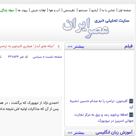
صفحه اول
تماس با ما
آرشیو
جستجو
نظرسنجی
آب و هوا
اوقات شرعی
پیوند ها
سواد زندگی
فیلم
بیشتر »»
"تیکه های آبدار" هیلاری کلینتون به ترامپ
صفحه نخست
»
سیاسی
کد خبر
۲۳۷۵۴۴
ت
کلینتون، ترامپ را به صدام حسین تشبیه
احمدی نژاد از نیویورک که برگشت ، در هما
کرد
پس از آن که مذاکرات اولیه اش نتیجه نداد ،
لحظه برخورد رعد و برق به مرکز تجارت
جهانی اسپیرز در نیویورک
آموزش زبان انگلیسی
بیشتر »»