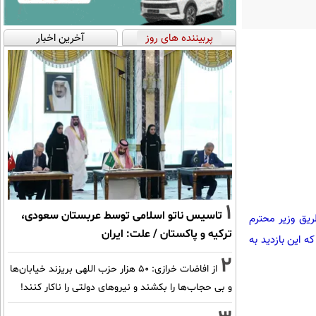
پربیننده های روز
آخرین اخبار
1
تاسیس ناتو اسلامی توسط عربستان سعودی،
نب از زندان اوین برای روز دوشنبه 17-07-91 برنامه‌ریزی و روز یکشنبه 16-07-91 از طریق وزیر محترم
ترکیه و پاکستان / علت: ایران
 این بازدید به
2
از افاضات خرازی: ۵۰ هزار حزب اللهی بریزند خیابان‌ها
و بی حجاب‌ها را بکشند و نیرو‌های دولتی را ناکار کنند!