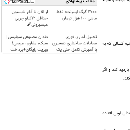
ضاییه مواجه و منوط
مطالب پیشنهادی
کامل
۱۰۰هزارتومان
بخر!
هم
حتی
چی از
میتونی
3000 گیگ اینترنت؛ فقط
از الان تا آخر تابستون
یک
این
طلا آبش
ماهی 100 هزار تومان
حداقل 12کیلو چربی
روزه !!
بهتر!!
بخری؟
میسوزونی🧨
سریع
تحلیل آماری فوری
احراز
دندان مصنوعی سوئیسی |
معادلات ساختاری تفسیری
کن
سبک، مقاوم، طبیعی!
قیه کسانی که به
با آموزش کامل حتی یک
ویزیت رایگان+پرداخت
روزه !!
اقساطی😍
زدید کند و اگر
ند.
ز زندان اوین افتاده