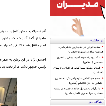
آنچه خواندید ، متن کامل نامه رئی
ماجرا از آنجا آغاز شد که مشاور
در حاشیه
اوین منتقل شد ؛ اتفاقی که برای م
هدیه تهرانی در جدیدترین ظاهر شدن ،
همچنان ساده و اسپورت (عکس)
عکس پدرانه سپند امیرسلیمانی با شعری
احمدی نژاد در آن زمان به همراه 
احساسی (+عکس)
رئیس جمهور باشد اما از بخت بد ، 
استایل شیک لیندا کیانی در اکران ماه پنهان
(+عکس)
سحر دولتشاهی عذرخواهی کرد ؛ قصد بی
احترامی به اذان نداشتم (عکس)
بازیگران زن سریال «بامداد خمار» در پشت
صحنه به سبک دوران قاجار (عکس)
باشگاه مغز