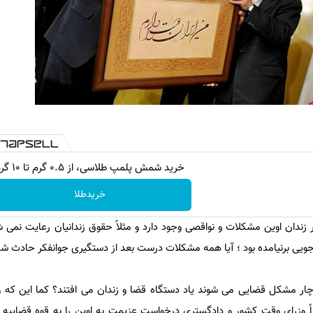
خرید شمش پلمپ طلاسی، از ۰.۵ گرم تا ۱۰ گرم
خریدطلا
 زندان اوین مشکلات و نواقصی وجود دارد و مثلاً حقوق زندانیان رعایت نمی ش
ی برنیامده بود ؛ آیا همه مشکلات درست بعد از دستگیری جوانفکر حادث شده
دچار مشکل قضایی می شوند یاد دستگاه قضا و زندان می افتند؟ کما این که
راً وزرای وقت کشور و دادگستری درخواست عزیمت به اوین را به قوه قضاییه دا