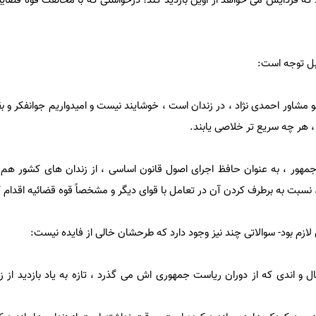
وز 16 مهر نامه داد که فردایش می خواهد از اوین بازدید کند؛ درخواستی که با مخالفت قوه ق
ابل توجه است:
ولو مشاور احمدی نژاد ، در زندان است ، خوشایند نیست و امیدواریم جوانفکر و ب
، هر چه سریع تر خلاصی یابند.
 جمهور ، به عنوان حافظ اجرای اصول قانون اساسی ، از زندان های کشور هم با
، نسبت به برطرف کردن آن در تعامل با قوای دیگر و مشخصاً قوه قضائیه اقدام ک
 لازم بود- سوالاتی چند نیز وجود دارد که طرحشان خالی از فایده نیست:
آقای احمدی نژاد در این 7 سال و اندی که از دوران ریاست جمهوری اش می گذرد ، تازه به یاد بازدید ا