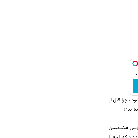
ود ، چرا قبل از
 اند؟!
 وقتی غلامحسین
دند که البته با