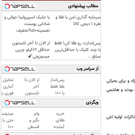
مطالب پیشنهادی
سرمایه گذاری امن با طلا و
با جلبک اسپیرولینا جوانی و
نقره | دیجی کالا
شادابی پوستت
تضمینه50%تخفیف
پس‌اندازت رو طلا کن! فقط
از الان تا آخر تابستون
با چند کلیک با حداقل‌ترین
حداقل 12کیلو چربی
مبلغ...
میسوزونی🧨
از سراسر وب
پس‌انداز
از الان تا
تحلیل
د و برای بحرانی
طلا فقط
آخر
آماری
 بودند و هاشمی
با ۱۰۰
تابستون
فوری با
هزارتومان
حداقل
نرم
وبگردی
(امن و
12کیلو
افزار
راحت)
چربی
SPSS
خرید
وام
میدونست
اکرات اولیه اش
میسوزونی
به
طلای
بگیر و
حتی با
🧨
همراه
آبشده
قسطی
۱۰۰
آموزش
حتی با
طلا
هزارتوما