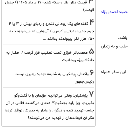
3
قیمت دلار، طلا و سکه شنبه ۱۷ مرداد ۱۴۰۵ (+جدول
قیمت)
مود احمدی‌نژاد
4
گفته‌های یک روحانی تندرو و ردپای بیش از ۳ یا ۴
جرم جدی امنیتی و کیفری / آن‌هایی که می‌خواهند به
باشد.
۲۵۰ هزار نفر بپیوندند بدانند ...
جلب و به زندان
5
محمدباقر خرازی تحت تعقیب قرار گرفت / احضار به
دادگاه ویژه روحانیت
6
 این سفر همراه
واکنش پزشکیان به شایعه تهدید رهبری توسط
رئیس‌جمهور
7
پزشکیان: وقتی می‌توانیم حق‌مان را با گفت‌وگو
بگیریم، چرا باید بجنگیم؟/ عده‌ای می‌گفتند فلانی در آن
جلسه تهدید کرده و دیگران را وادار به پذیرش توافق کرده؛
مگر آن فرماندهان از تهدید من می‌ترسند؟