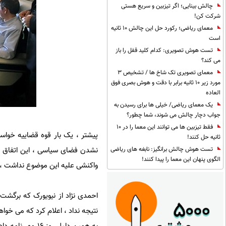
چالش بینایی؛ اگر تیزبین و سریع هستی
شرکت کن!
معمای ریاضی؛ رکورد حل این چالش 10 ثانیه
است
تست هوش تصویری: کدام کلید قفل را باز
می کند؟
معمای تصویری تک شاخ ها / تشخیص 3
مورد زیر 10 ثانیه برابر با دقت و هوش بصری فوق
العاده
یک معمای ریاضی/ خیلی ها برای رسیدن به
جواب دچار چالش می شوند، شما چطور؟
فقط تیزبین ها می توانند این معما را در 10
پیشتر ، یک بار قوه قضاییه خواسته
ثانیه حل کنند!
نشدن فضای سیاسی ، این اتفاق نی
تست هوش چالش برانگیز: نابغه های ریاضی
الگوی پنهان این معما را پیدا کنند!
واکنشی علیه این موضوع نداشت ، س
احمدی نژاد از نیویورک که برگشت 
نتیجه نداد ، اعلام کرد که می خواهد