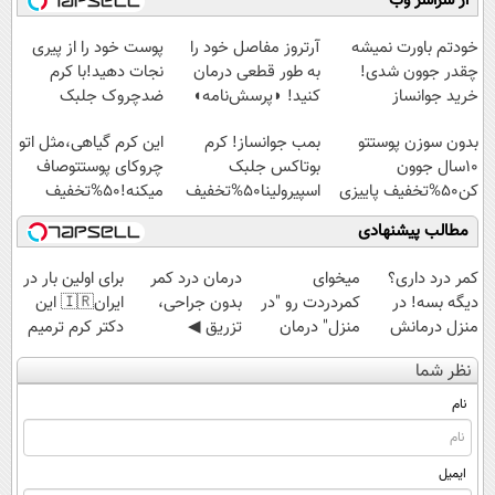
از سراسر وب
آموزش رایگان
امشب)
سبک و مقاوم |
◗پرسش‌نامه◖
پرداخت قسطی
خودتم باورت نمیشه
آرتروز مفاصل خود را
پوست خود را از پیری
چقدر جوون شدی!
به طور قطعی درمان
نجات دهید!با کرم
خرید جوانساز
کنید! ◗پرسش‌نامه◖
ضدچروک جلبک
اسپیرولینا با تخفیف
بدون سوزن پوستتو
بمب جوانساز! کرم
این کرم گیاهی،مثل اتو
ویژه
10سال جوون
بوتاکس جلبک
چروکای پوستتوصاف
کن50%تخفیف پاییزی
اسپیرولینا50%تخفیف
میکنه!50%تخفیف
مطالب پیشنهادی
کمر درد داری؟
میخوای
درمان درد کمر
برای اولین بار در
دیگه بسه! در
کمردردت رو "در
بدون جراحی،
ایران🇮🇷 این
منزل درمانش
منزل" درمان
تزریق ◀
دکتر کرم ترمیم
کن
کنی؟ (◂فیلم +
پرسش‌نامه رو پر
کننده 23 روزه
نظر شما
(◀پرسش‌نامه)
◂پرسش‌نامه)
کن ▶
ساخت!
نام
ایمیل