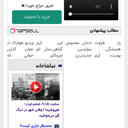
امروز حراج خورد!🔥
خرید با تخفیف
مطالب پیشنهادی
راز طراوت
دندان مصنوعی
این کرم
ویدیو هولناک از
همیشگی
سوئیسی:
گیاهی،مثل اتو
جوان کارتن
پوست، کرم
جدیدترین
چروکای
خوابی که
جوانساز جلبک
فناوری اروپا،
پوستتوصاف
میلیاردر شد.
تماشاخانه
با 45%تخفیف
سبک و مقاوم |
میکنه!50%تخفیف
آموزش رایگان
پرداخت قسطی
ساعت ۸:۱۵ ششم اوت ؛
هیروشیما / وقتی شهر در دیگ
قیر می‌جوشید
محمدباقر خرازی کیست؟