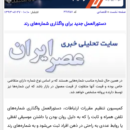
سیاسی
اقتصاد
صفحه نخست
»
اقتصادی
کد
۳۶۱۲۵۷
انتشار:
۱۰:۱۰ - ۲۷-۰۷-۱۳۹۳
جامعه
اقتصادی
دستورالعمل جدید برای واگذاری شماره‌های رند
ورزشی
اجتماعی
خودرو
بین الملل
حوادث
فرهنگ و هنر
سیاست خارجی
سلامت
علم و دانش
یک برش دانایی
قرآن
فناوری و It
محیط زیست
گوناگون
در همین حال شماره مناسب شماره‌هایی هستند که بر اساس نوع شماره دارای متقاضی
علمی
سفر و تفریح
خاص بوده و قیمت آنها متفاوت از قیمت معمول در بازار باشد که این شماره‌ها نیز
فیلم
سرگرمی
توسط دارنده پروانه مشخص خواهد شد.
اخبار کریپتو
عصر ایران 2
اقتصاد
باشگاه مغز
کمیسیون تنظیم مقررات ارتباطات، دستورالعمل واگذاری شماره‌های
آموزش زبان
خواندنی ها و دیدنی ها
ورزش
مجله تصویری سلاح
تلفن همراه و ثابت را که به دلیل روان بودن یا داشتن موسیقی لفظی
داستان کوتاه
سیاست
یا روابط عددی‌ به راحتی در ذهن افراد ثبت می‌شود و به شماره‌های رند