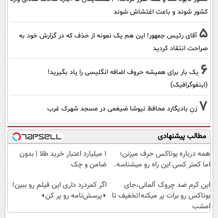
کشور شوند و باعث اغتشاش شوند
5
آقای رئیس جمهور! این هم یک نمونه از حذف که در گزارش خود به
صراحت انتقاد کردید
6
یک بار برای همیشه حروف اضافه انگلیسی را یاد بگیرید!
(اینفوگرافیک)
7
زنِ بادیگارد محافظ نیوشا ضیغمی در مسجد شهرک غرب
مطالب پیشنهادی
همه درباره بوتاکس حرف میزنن؛
۱ میلیارد اعتبار خرید طلا | بدون
اما کمتر کسی این راه رو میشناسه.
ضامن و چک
این کرم ضد چروک آلمانی،جای
اگر کمردرد داری این فیلم رو ببین!
بوتاکس رو برات پر میکنه!تخفیف تا
◗پرسش‌نامه رو پر کن◖
امشب