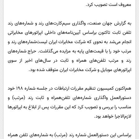
پیامک
سرگرمی
معروف است تصویب کرد.
روانشناسی
فناوری
به گزارش جهان صنعت، واگذاری سیم‌کارت‌های رند و شماره‌های رند
آشپزی
گوناگون
تلفن ثابت تاکنون براساس آیین‌نامه‌های داخلی اپراتورهای مخابراتی
دانلود
حوادث
انجام می‌شد‌ به نحوی که شرکت مخابرات ایران لیست‌شماره‌های رند و
محیط زیست
مرتب خود را با قیمت‌های پایه به مزایده می‌گذاشت. حراج شماره‌های
رند و مرتب تلفن‌های همراه و ثابت‌ در سال‌های اخیر از سوی
سلامت
اپراتورهای موبایل و شرکت مخابرات ایران متوقف شده بود.
فرهنگی
بین الملل
هم‌اکنون کمیسیون تنظیم مقررات ارتباطات در جلسه شماره 198 خود‌
اجتماعی
دستورالعمل واگذاری شماره‌های تلفن‌همراه و ثابت رند (مرتب) و
حیات وحش
مناسب را بررسی و تصویب کرد که این مقررات پس از ابلاغ به اپراتورها‌
لازم‌الاجرا خواهد بود.
سیاست خارجی
براساس این دستورالعمل‌ شماره رند (مرتب) به شماره‌های تلفن همراه