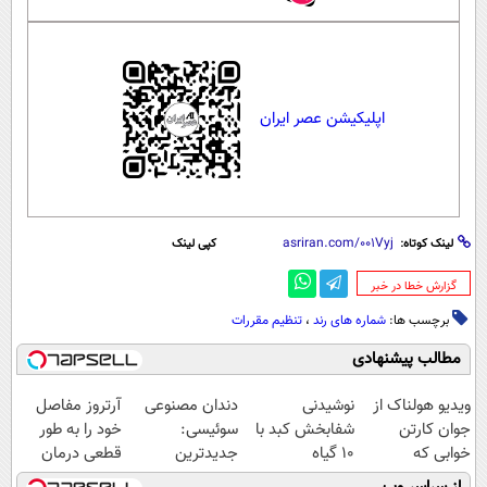
اپلیکیشن عصر ایران
لینک کوتاه:
کپی لینک
‌گزارش خطا در خبر
برچسب ها:
شماره های رند
،
تنظیم مقررات
مطالب پیشنهادی
ویدیو هولناک از
نوشیدنی
دندان مصنوعی
آرتروز مفاصل
جوان کارتن
شفابخش کبد با
سوئیسی:
خود را به طور
خوابی که
10 گیاه
جدیدترین
قطعی درمان
میلیاردر شد.
موثر(تخفیف تا
فناوری اروپا،
کنید!