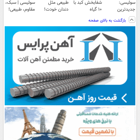
سوئیسی:
شفابخش کبد با
طبیعی مثل
سوئیسی | سبک،
جدیدترین
10 گیاه
دندان خودت!
مقاوم، طبیعی!
فناوری اروپا،
موثر(تخفیف تا
نصب آسان و
ویزیت
بازگشت به بالای صفحه
سبک و مقاوم |
امشب)
پرداخت اقساطی
رایگان+پرداخت
پرداخت قسطی
💳 📍 تهران
اقساطی😍