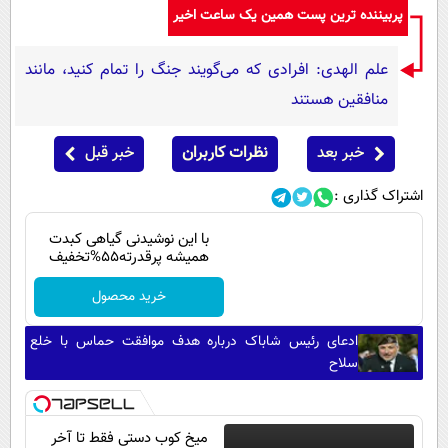
پربیننده ترین پست همین یک ساعت اخیر
علم الهدی: افرادی که می‌گویند جنگ را تمام کنید، مانند
منافقین هستند
خبر بعد
نظرات کاربران
خبر قبل
اشتراک گذاری :
با این نوشیدنی گیاهی کبدت
همیشه پرقدرته55%تخفیف
خرید محصول
ادعای رئیس شاباک درباره هدف موافقت حماس با خلع
سلاح
میخ کوب دستی فقط تا آخر