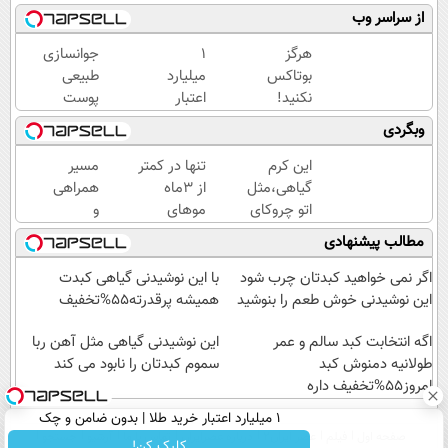
از سراسر وب
هرگز
۱
جوانسازی
بوتاکس
میلیارد
طبیعی
نکنید!
اعتبار
پوست
جوانساز
خرید
بدون
وبگردی
جلبک
طلا |
بوتاکس و
پوست
بدون
جراحی
این کرم
تنها در کمتر
مسیر
شمارا
ضامن
گیاهی،مثل
از 3ماه
همراهی
۱۰ سال
و چک
اتو چروکای
موهای
و
جوان
پوستتوصاف
پرپشت به
گزارش
مطالب پیشنهادی
می کند
میکنه!50%تخفیف
خود هدیه
عملکرد
دهید🌱
گروه
اگر نمی خواهید کبدتان چرب شود
با این نوشیدنی گیاهی کبدت
شامپوجلبک40%تخفیف
اسنپ
این نوشیدنی خوش طعم را بنوشید
همیشه پرقدرته55%تخفیف
در
اگه انتخابت کبد سالم و عمر
۱۴۰۴
این نوشیدنی گیاهی مثل آهن ربا
طولانیه دمنوش کبد
سموم کبدتان را نابود می کند
امروز55%تخفیف داره
۱ میلیارد اعتبار خرید طلا | بدون ضامن و چک
صفحه اول
فیلم
عصر ایران۲
درباره عصرایران
تماس با ما
آرشیو
جستجو
کلیک کن!