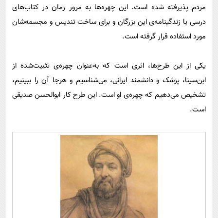
پیامک
سرگرمی
مردم پذیرفته شده است. این چهره‌ها به مرور زمان در کتاب‌های
درسی یا زندگینامه‌ی این بزرگان و برای ساخت تندیس و مجسمه‌شان
روانشناسی
فناوری
مورد استفاده قرار گرفته است.
آشپزی
گوناگون
دانلود
حوادث
یکی از این طرح‌ها، اثری است که به‌عنوان چهره‌ی تثبیت‌شده از
محیط زیست
ابن‌سینا، پزشک و دانشمند ایرانی، می‌شناسیم و هرجا آن را ببینیم،
تشخیص می‌دهیم که چهره‌ی او است. این طرح کار ابوالحسن صدیقی
سلامت
است.
فرهنگی
بین الملل
اجتماعی
حیات وحش
سیاست خارجی