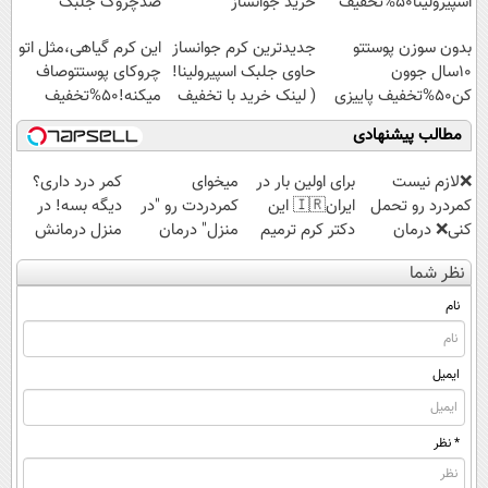
اسپیرولینا50%تخفیف
خرید جوانساز
ضدچروک جلبک
اسپیرولینا با تخفیف
بدون سوزن پوستتو
جدیدترین کرم جوانساز
این کرم گیاهی،مثل اتو
ویژه
10سال جوون
حاوی جلبک اسپیرولینا!
چروکای پوستتوصاف
کن50%تخفیف پاییزی
( لینک خرید با تخفیف
میکنه!50%تخفیف
ویژه)
مطالب پیشنهادی
❌لازم نیست
برای اولین بار در
میخوای
کمر درد داری؟
کمردرد رو تحمل
ایران🇮🇷 این
کمردردت رو "در
دیگه بسه! در
کنی❌ درمان
دکتر کرم ترمیم
منزل" درمان
منزل درمانش
بدون جراحی و
کننده 23 روزه
کنی؟ (◂فیلم +
کن
نظر شما
قرص
ساخت!
◂پرسش‌نامه)
(◀پرسش‌نامه)
(پرسشنامه)
نام
ایمیل
* نظر