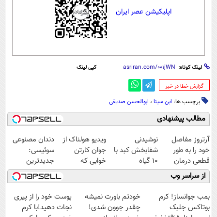
اپلیکیشن عصر ایران
لینک کوتاه:
کپی لینک
‌گزارش خطا در خبر
برچسب ها:
ابن سینا
،
ابوالحسن صدیقی
مطالب پیشنهادی
آرتروز مفاصل
نوشیدنی
ویدیو هولناک از
دندان مصنوعی
خود را به طور
شفابخش کبد با
جوان کارتن
سوئیسی:
قطعی درمان
10 گیاه
خوابی که
جدیدترین
کنید!
موثر(تخفیف تا
میلیاردر شد.
فناوری اروپا،
از سراسر وب
◗پرسش‌نامه◖
امشب)
آموزش رایگان
سبک و مقاوم |
پرداخت قسطی
بمب جوانساز! کرم
خودتم باورت نمیشه
پوست خود را از پیری
بوتاکس جلبک
چقدر جوون شدی!
نجات دهید!با کرم