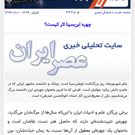
سیاسی
اقتصاد
صفحه نخست
»
فرهنگی/هنری
کد
۴۱۳۳۱۵
انتشار:
۱۴:۴۹ - ۰۱-۰۶-۱۳۹۴
جامعه
اقتصادی
چهره ابن‌سینا اثر کیست؟
ورزشی
اجتماعی
خودرو
بین الملل
حوادث
فرهنگ و هنر
سیاست خارجی
سلامت
علم و دانش
یک برش دانایی
قرآن
فناوری و It
محیط زیست
گوناگون
یکم شهریورماه، روز بزرگداشت ابوعلی‌سینا است. پزشک و دانشمند مشهور ایرانی که در
علمی
سفر و تفریح
علم و دانش زبانزد جهانیان است. طرحی که ما امروز به‌عنوان چهره‌ی این دانشمند بزرگ
فیلم
سرگرمی
می‌شناسیم، یکی از معروف‌ترین آثار استاد «ابوالحسن صدیقی» است.
اخبار کریپتو
عصر ایران 2
اقتصاد
باشگاه مغز
برخی بزرگان علم و ادبیات ایران با این‌که سال‌ها از مرگ‌شان می‌گذرد،
آموزش زبان
خواندنی ها و دیدنی ها
ورزش
مجله تصویری سلاح
چهره‌ی تثبیت‌شده‌ای دارند که حاصل هنر دست نقاشان است و
داستان کوتاه
سیاست
به‌عنوان یک چهره‌ای معقول از آن‌ها نسبت به زمان حیات‌شان، بین