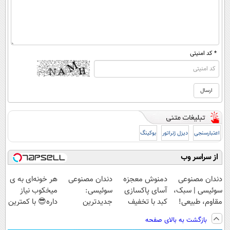
* کد امنیتی
اعتبارسنجی
دیزل ژنراتور
بوکینگ
از سراسر وب
دندان مصنوعی
دمنوش معجزه
دندان مصنوعی
هر خونه‌ای به ی
سوئیسی | سبک،
آسای پاکسازی
سوئیسی:
میخکوب نیاز
مقاوم، طبیعی!
کبد با تخفیف
جدیدترین
داره😎 با کمترین
ویزیت
ویژه
فناوری اروپا،
قیمت و پرداخت
بازگشت به بالای صفحه
رایگان+پرداخت
سبک و مقاوم |
درب منزل🔥