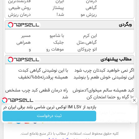
درمان
ایران
قدرتمندترین
گیاهی
پیشتاز
روش طبیعی
ریزش مو
شد!
درمان ریزش
و
🇮🇷
مو🇩🇪تحت
وبگردی
جلوگیری
در
لیسانس
از طاسی
درمان
آلمان
این کرم
با شامپو
مسیر
با جلبک
ریزش
گیاهی،مثل
جلبک
همراهی
اسپیرولینا
مو با
اتو چروکای
موهات رو
و
این
پوستتوصاف
پرپشت و
گزارش
مطالب پیشنهادی
روش
میکنه!50%تخفیف
اعتمادبنفست
عملکرد
گیاهی
رو100برابر کن
گروه
اگر نمی خواهید کبدتان چرب شود
با این نوشیدنی گیاهی کبدت
🔥
اسنپ
این نوشیدنی خوش طعم را بنوشید
همیشه پرقدرته55%تخفیف
در
کبد همیشه سالم میخوای؟دمنوش
۱۴۰۴
راه درمان قطعی کبد چرب مشخص
10 گیاه رو حتما امتحان کن
شد
بازدید از IM LS7 لوکس ترین شاسی بلند برقی ایران در
صفحه اول
فیلم
عصر ایران۲
درباره عصرایران
تماس با ما
آرشیو
جستجو
باشگاه انقلاب
ثبت درخواست
پیوندها
نظرسنجی
آب و هوا
اوقات شرعی
سواد زندگی
كليه حقوق محفوظ است، استفاده از مطالب با ذكر منبع بلامانع است.