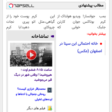
مطالب پیشنهادی
بمب جوانساز!
ویدیو هولناک از
این کرم
پوست خود را از
کرم بوتاکس
جوان کارتن
گیاهی،مثل اتو
پیری نجات
جلبک
خوابی که
چروکای
دهید!با کرم
اسپیرولینا50%تخفیف
میلیاردر شد.
پوستتوصاف
ضدچروک
بیشتر بخوانید:
تماشاخانه
آموزش رایگان
میکنه!50%تخفیف
جلبک
خانه احتمالی ابن سینا در
اصفهان (عکس)
ساعت ۸:۱۵ ششم اوت ؛
هیروشیما / وقتی شهر در دیگ
قیر می‌جوشید
محمدباقر خرازی کیست؟
روحانی جنجالی با ادعاها و
ایده‌های تخیلی
فیلم های دیگر