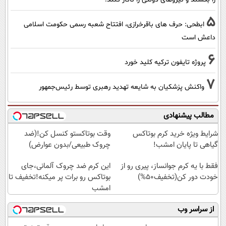
5
ابطحی: حرف های باقرخرازی، افتتاح شعبه رسمی حکومت اسلامی
داعش است
6
پروژه تایفون ترکیه کلید خورد
7
واکنش پزشکیان به شایعه تهدید رهبری توسط رئیس‌جمهور
مطالب پیشنهادی
شرایط ویژه خرید کرم بوتاکس
وقت بوتاکستو کنسل کن!(ضد
گیاهی تا پایان امشب!
چروک طبیعی/بدون عوارض)
فقط با یه کرم جوانساز، پیری رو از
این کرم ضد چروک آلمانی،جای
خودت دور کن(تخفیف50%)
بوتاکس رو برات پر میکنه!تخفیف تا
امشب
از سراسر وب