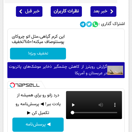
خبر بعد
نظرات کاربران
خبر قبل
اشتراک گذاری :
این کرم گیاهی،مثل اتو چروکای
پوستتوصاف میکنه!50%تخفیف
تخفیف ویژه!
گزارش رویترز از کاهش چشمگیر ذخایر موشک‌های پاتریوت
در عربستان و آمریکا
درد زانو رو برای همیشه از
یادت ببر! ◀ پرسش‌نامه رو
تکمیل کن ▶
◀ پرسش‌نامه