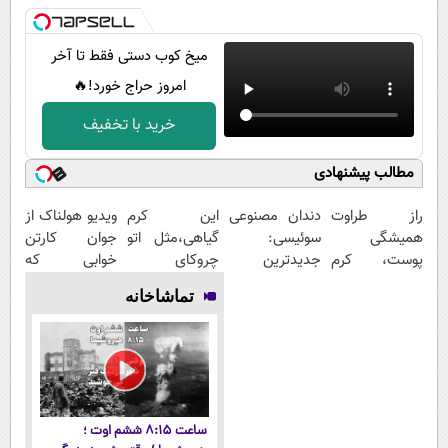
میخ کوب دستی فقط تا آخر
امروز حراج خورد!🔥
خرید با تخفیف
مطالب پیشنهادی
راز طراوت
دندان مصنوعی
این کرم
ویدیو هولناک از
همیشگی
سوئیسی:
گیاهی،مثل اتو
جوان کارتن
پوست، کرم
جدیدترین
چروکای
خوابی که
جوانساز جلبک
فناوری اروپا،
پوستتوصاف
میلیاردر شد.
تماشاخانه
با 45%تخفیف
سبک و مقاوم |
میکنه!50%تخفیف
آموزش رایگان
پرداخت قسطی
ساعت ۸:۱۵ ششم اوت ؛