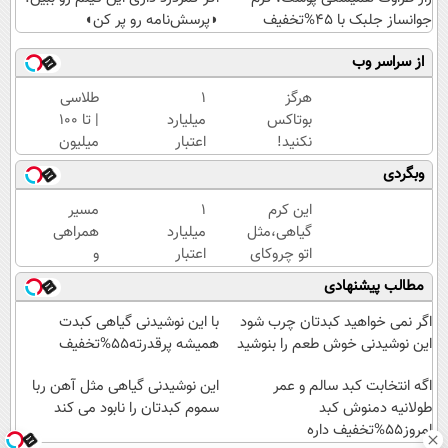
جوانساز جلبک با 45%تخفیف
◗پرسش‌نامه رو پر کن◖
از سراسر وب
هرگز
۱
طلاسی
بوتاکس
میلیارد
| تا 100
نکنید!
اعتبار
میلیون
جوانساز
خرید
وام
وبگردی
جلبک
طلا |
آنی
پوست
بدون
خرید
این کرم
۱
مسیر
شمارا
ضامن
طلا💰
گیاهی،مثل
میلیارد
همراهی
۱۰ سال
و چک
ثبت
اتو چروکای
اعتبار
و
جوان
نام
پوستتوصاف
خرید
گزارش
مطالب پیشنهادی
می کند
کن!
میکنه!50%تخفیف
طلا |
عملکرد
بدون
گروه
اگر نمی خواهید کبدتان چرب شود
با این نوشیدنی گیاهی کبدت
ضامن
اسنپ
این نوشیدنی خوش طعم را بنوشید
همیشه پرقدرته55%تخفیف
و چک
در
اگه انتخابت کبد سالم و عمر
۱۴۰۴
این نوشیدنی گیاهی مثل آهن ربا
طولانیه دمنوش کبد
سموم کبدتان را نابود می کند
امروز55%تخفیف داره