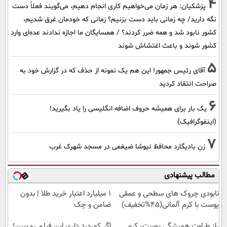
4
پزشکیان: هر زمان می‌خواهیم کاری انجام دهیم، می‌گویند فعلاً دست
نگه دارید/ چه زمانی باید دست بزنیم؟ زمانی که خودمان غرق شدیم،
کشور نابود شد و همه ضرر کردند؟ / همسایگان ما اجازه ندادند عده‌ای وارد
کشور شوند و باعث اغتشاش شوند
5
آقای رئیس جمهور! این هم یک نمونه از حذف که در گزارش خود به
صراحت انتقاد کردید
6
یک بار برای همیشه حروف اضافه انگلیسی را یاد بگیرید!
(اینفوگرافیک)
7
زنِ بادیگارد محافظ نیوشا ضیغمی در مسجد شهرک غرب
مطالب پیشنهادی
نابودی چروک های سطحی و عمقی
۱ میلیارد اعتبار خرید طلا | بدون
پوست با کرم آلمانی(45%تخفیف)
ضامن و چک
راز طراوت همیشگی پوست، کرم
اگر کمردرد داری این فیلم رو ببین!