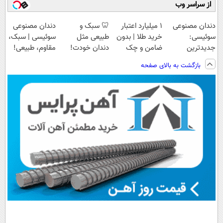
از سراسر وب
دندان مصنوعی
۱ میلیارد اعتبار
🦷 سبک و
دندان مصنوعی
سوئیسی:
خرید طلا | بدون
طبیعی مثل
سوئیسی | سبک،
جدیدترین
ضامن و چک
دندان خودت!
مقاوم، طبیعی!
فناوری اروپا،
نصب آسان و
ویزیت
بازگشت به بالای صفحه
سبک و مقاوم |
پرداخت اقساطی
رایگان+پرداخت
پرداخت قسطی
💳 📍 تهران
اقساطی😍