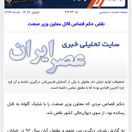
سیاسی
اقتصاد
صفحه نخست
»
سیاسی
کد
۴۱۴۰۹۳
انتشار:
۱۳:۲۶ - ۰۵-۰۶-۱۳۹۴
جامعه
اقتصادی
نقض حکم قصاص قاتل معاون وزیر صنعت
ورزشی
اجتماعی
خودرو
بین الملل
حوادث
فرهنگ و هنر
سیاست خارجی
سلامت
علم و دانش
یک برش دانایی
قرآن
فناوری و It
محیط زیست
گوناگون
تحقیقات اولیه نشان داد مقتول با یکی از آشنایان قدیمی‌اش درگیری داشته و آن فرد
علمی
سفر و تفریح
جزء آخرین افرادی بوده که با مقتول تماس داشته است.
فیلم
سرگرمی
اخبار کریپتو
عصر ایران 2
اقتصاد
باشگاه مغز
حکم قصاص مردی که معاون وزیر صنعت را با شلیک گلوله به قتل
آموزش زبان
خواندنی ها و دیدنی ها
رسانده ‌بود، از سوی دیوان‌عالی کشور نقض شد.
ورزش
مجله تصویری سلاح
داستان کوتاه
سیاست
به گزارش شرق، درگیری بین متهم و مقتول آبان سال ٩٢ در خیابان