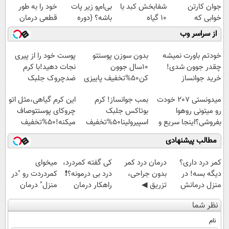
جوان کارتن
شفابخش کبد با
بی‌ام‌و زیر پات
خود را به طور
خوابی که
10 گیاه
باشه؟ (دوره
قطعی درمان
میلیاردر شد.
موثر(تخفیف تا
رایگان درآمد
کنید!
از سراسر وب
آموزش رایگان
امشب)
میلیاردی)
◗پرسش‌نامه◖
خودتم باورت نمیشه
بدون سوزن پوستتو
پوست خود را از پیری
چقدر جوون شدی!
10سال جوون
نجات دهید!با کرم
خرید جوانساز
کن50%تخفیف پاییزی
ضدچروک جلبک
اسپیرولینا با تخفیف
میدونستی 207 خودت
بمب جوانساز! کرم
این کرم گیاهی،مثل اتو
ویژه
رو میتونی روهوا
بوتاکس جلبک
چروکای پوستتوصاف
بفروشی؟اینجا سریع و
اسپیرولینا50%تخفیف
میکنه!50%تخفیف
راحت بفروش
مطالب پیشنهادی
کمر درد داری؟
درمان درد کمر
کی گفته کمردرد،
میخوای
دیگه بسه! در
بدون جراحی،
درد بی درمونه؟❗
کمردردت رو "در
منزل درمانش
تزریق ◀
راهکار درمان
منزل" درمان
کن
پرسش‌نامه رو پر
+پرسشنامه
کنی؟ (◂فیلم +
نظر شما
(◀پرسش‌نامه)
کن ▶
◂پرسش‌نامه)
نام