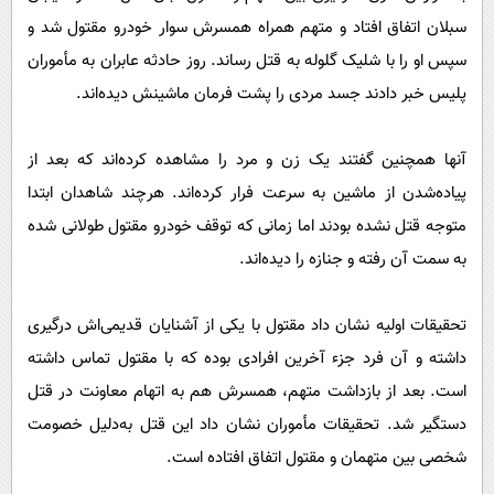
پیامک
سرگرمی
سبلان اتفاق افتاد و متهم همراه همسرش سوار خودرو مقتول شد و
روانشناسی
فناوری
سپس او را با شلیک گلوله به قتل رساند. روز حادثه عابران به مأموران
آشپزی
پلیس خبر دادند جسد مردی را پشت ‌فرمان ماشینش دیده‌اند.
گوناگون
دانلود
حوادث
آنها همچنین گفتند یک زن و مرد را مشاهده کرده‌اند که بعد از
محیط زیست
پیاده‌‌شدن از ماشین به سرعت فرار کرده‌اند. هرچند شاهدان ابتدا
سلامت
متوجه قتل نشده ‌بودند اما زمانی که توقف خودرو مقتول طولانی‌ شده
فرهنگی
به سمت آن رفته و جنازه را دیده‌اند.
بین الملل
تحقیقات اولیه نشان داد مقتول با یکی از آشنایان قدیمی‌اش درگیری
اجتماعی
داشته و آن فرد جزء آخرین افرادی بوده که با مقتول تماس داشته
حیات وحش
است. بعد از بازداشت متهم، همسرش هم به اتهام معاونت در قتل
سیاست خارجی
دستگیر شد. تحقیقات مأموران نشان داد این قتل به‌دلیل خصومت
شخصی بین متهمان و مقتول اتفاق افتاده ‌است.