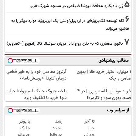
5
زنِ بادیگارد محافظ نیوشا ضیغمی در مسجد شهرک غرب
6
تله توسعه تک‌پروژه‌ای در اردبیل/وقتی یک ابرپروژه، موارد دیگر را به
حاشیه می‌راند
7
بانوی معماری که به بتن روح داد؛ درباره سوتلانا کانا رادویچ (+تصاویر)
مطالب پیشنهادی
۱ میلیارد اعتبار خرید طلا | بدون
آرتروز مفاصل خود را به طور قطعی
ضامن و چک
درمان کنید! ◗پرسش‌نامه◖
خرید موبایل با اسنپ پی | در ۴
با ضدچروک جلبک اسپیرولینا جوان
قسط بدون سود و کارمزد!
شو! خرید با تخفیف ویژه
از سراسر وب
تا آخر
رشد
با پودر
جام
مجدد
جلبک
جهانی
مو فقط
چربیاتو