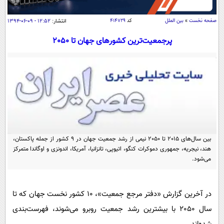
سیاسی
اقتصاد
صفحه نخست
»
بین الملل
کد
۴۱۴۷۲۹
انتشار:
۱۲:۵۲ - ۰۹-۰۶-۱۳۹۴
جامعه
اقتصادی
پرجمعیت‌ترین کشورهای جهان تا 2050
ورزشی
اجتماعی
خودرو
بین الملل
حوادث
فرهنگ و هنر
سیاست خارجی
سلامت
علم و دانش
یک برش دانایی
قرآن
فناوری و It
محیط زیست
گوناگون
بین سال‌های 2015 تا 2050 نیمی از رشد جمعیت جهان در 9 کشور از جمله پاکستان،
علمی
سفر و تفریح
هند، نیجریه، جمهوری دموکرات کنگو، اتیوپی، تانزانیا، آمریکا، اندونزی و اوگاندا متمرکز
فیلم
سرگرمی
می‌شود.
اخبار کریپتو
عصر ایران 2
اقتصاد
باشگاه مغز
آموزش زبان
خواندنی ها و دیدنی ها
ورزش
در آخرین گزارش «دفتر مرجع جمعیت»، 10 کشور نخست جهان که تا
مجله تصویری سلاح
سال 2050 با بیشترین رشد جمعیت روبرو می‌شوند، فهرست‌بندی
داستان کوتاه
سیاست