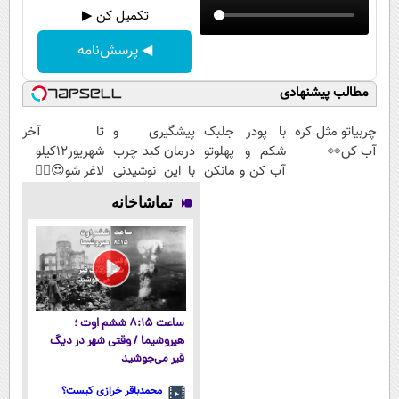
تکمیل کن ▶
◀ پرسش‌نامه
مطالب پیشنهادی
چربیاتو مثل کره
با پودر جلبک
پیشگیری و
تا آخر
آب کن👀
شکم و پهلوتو
درمان کبد چرب
شهریور12کیلو
آب کن و مانکن
با این نوشیدنی
لاغر شو😍👌🏻
شو(تخفیف تا
گیاهی
تماشاخانه
امشب)
ساعت ۸:۱۵ ششم اوت ؛
هیروشیما / وقتی شهر در دیگ
قیر می‌جوشید
محمدباقر خرازی کیست؟