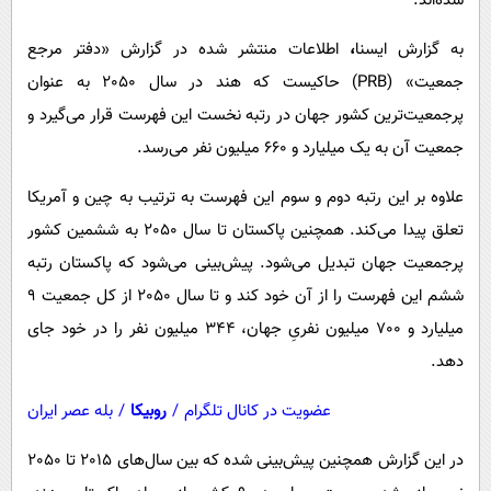
شده‌اند.
پیامک
سرگرمی
به گزارش ایسنا
،
اطلاعات منتشر شده در گزارش «دفتر مرجع
روانشناسی
فناوری
جمعیت» (PRB) حاکیست که هند در سال 2050 به عنوان
آشپزی
گوناگون
پرجمعیت‌ترین کشور جهان در رتبه نخست این فهرست قرار می‌گیرد و
دانلود
حوادث
جمعیت آن به یک میلیارد و 660 میلیون نفر می‌رسد.
محیط زیست
علاوه بر این رتبه دوم و سوم این فهرست به ترتیب به چین و آمریکا
سلامت
تعلق پیدا می‌کند. همچنین پاکستان تا سال 2050 به ششمین کشور
فرهنگی
پرجمعیت جهان تبدیل می‌شود. پیش‌بینی می‌شود که پاکستان رتبه
ششم این فهرست را از آن خود کند و تا سال 2050 از کل جمعیت 9
بین الملل
میلیارد و 700 میلیون نفریِ جهان، 344 میلیون نفر را در خود جای
اجتماعی
دهد.
حیات وحش
عضویت در کانال تلگرام
/
روبیکا
/
بله عصر ایران
سیاست خارجی
در این گزارش همچنین پیش‌بینی شده که بین سال‌های 2015 تا 2050