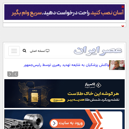
باز
نسخه اصلی
و
صفحه اول
واکنش پزشکیان به شایعه تهدید رهبری توسط رئیس‌جمهور
بسته
تماس با ما
کردن
آرشیو
منو
جستجو
نظرسنجی
آب و هوا
اوقات شرعی
پیوند ها
سواد زندگی