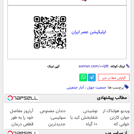
اپلیکیشن عصر ایران
لینک کوتاه:
کپی لینک
‌گزارش خطا در خبر
برچسب ها:
جمعیت جهان
،
آمار جمعیتی
مطالب پیشنهادی
ویدیو هولناک از
نوشیدنی
دندان مصنوعی
آرتروز مفاصل
جوان کارتن
شفابخش کبد با
سوئیسی:
خود را به طور
خوابی که
10 گیاه
جدیدترین
قطعی درمان
میلیاردر شد.
موثر(تخفیف تا
فناوری اروپا،
کنید!
از سراسر وب