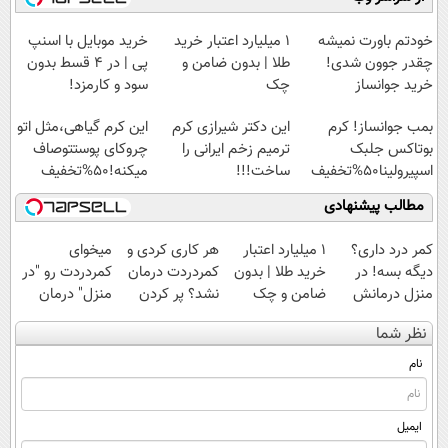
آموزش رایگان
امشب)
سبک و مقاوم |
◗پرسش‌نامه◖
پرداخت قسطی
خودتم باورت نمیشه
۱ میلیارد اعتبار خرید
خرید موبایل با اسنپ
چقدر جوون شدی!
طلا | بدون ضامن و
پی | در ۴ قسط بدون
خرید جوانساز
چک
سود و کارمزد!
اسپیرولینا با تخفیف
بمب جوانساز! کرم
این دکتر شیرازی کرم
این کرم گیاهی،مثل اتو
ویژه
بوتاکس جلبک
ترمیم زخم ایرانی را
چروکای پوستتوصاف
اسپیرولینا50%تخفیف
ساخت!!!
میکنه!50%تخفیف
مطالب پیشنهادی
کمر درد داری؟
۱ میلیارد اعتبار
هر کاری کردی و
میخوای
دیگه بسه! در
خرید طلا | بدون
کمردردت درمان
کمردردت رو "در
منزل درمانش
ضامن و چک
نشد؟ پر کردن
منزل" درمان
کن
پرسشنامه و
کنی؟ (◂فیلم +
نظر شما
(◀پرسش‌نامه)
دریافت راه حل
◂پرسش‌نامه)
نام
ایمیل