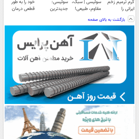
کرم ترمیم زخم
سوئیسی | سبک،
سوئیسی:
خود را به طور
ایرانی را
مقاوم، طبیعی!
جدیدترین
قطعی درمان
ساخت!!!
ویزیت
فناوری اروپا،
کنید!
بازگشت به بالای صفحه
رایگان+پرداخت
سبک و مقاوم |
◗پرسش‌نامه◖
اقساطی😍
پرداخت قسطی