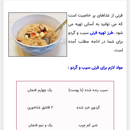
پیامک
سرگرمی
روانشناسی
فناوری
فرنی از غذاهای پر خاصیت است
آشپزی
که می توانید به آسانی تهیه می
گوناگون
شود.
طرز تهیه فرنی
سیب و گردو
دانلود
حوادث
برای شما در ادامه مطلب آمده
محیط زیست
است.
سلامت
مواد لازم برای فرنی سیب و گردو :
فرهنگی
بین الملل
اجتماعی
سیب رنده شده (با پوست)
یک چهارم فنجان
حیات وحش
گردوی خرد شده
۲ قاشق غذاخوری
سیاست خارجی
شیر کم چرب
یک و نیم فنجان