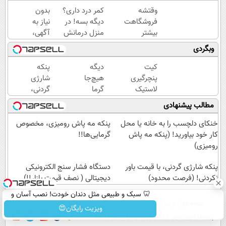
وقتشه
کمر درد داری؟
بدون
فروشگاهت
دیگه بسه! در
نیاز به
بیشتر
منزل درمانش
آگهی،
بفروشه (
کن
یک‌روزه
وبگردی
همین الان
(◀پرسش‌نامه)
فروخته
ثبت نام
شد
کیت
دیگه
پنکه
کن )
پنچرگیری
هیچ‌جا
شارژی
لاستیک
گرما
گردنی،
خودرو
اذیتت
با
مطالب پیشنهادی
(نصف
نمیکنه!!
قیمت
قیمت
تخفیف
باور
خنکای دلچسب را به خانه یا محل
پنکه مه پاش رومیزی، مخصوص
بازار)
ویژه رو
نکردنی!
کار خود بیاورید! (پنکه مه پاش
گرمایی‌ها!!
از دست
(فرصت
رومیزی)
نده
محدود)
پنکه شارژی گردنی، با قیمت باور
دستگاه فشار سنج الکترونیکی
نکردنی! (فرصت محدود)
دیجیتالی ( نصف قیمت بازار!!)
🦷 سبک و طبیعی مثل دندان خودت! نصب آسان و
صفحه اول
فیلم
عصر ایران۲
درباره عصرایران
تماس با ما
آرشیو
جستجو
پرداخت اقساطی 💳 📍 تهران
ویزیت رایگان😍
پیوندها
نظرسنجی
آب و هوا
اوقات شرعی
سواد زندگی