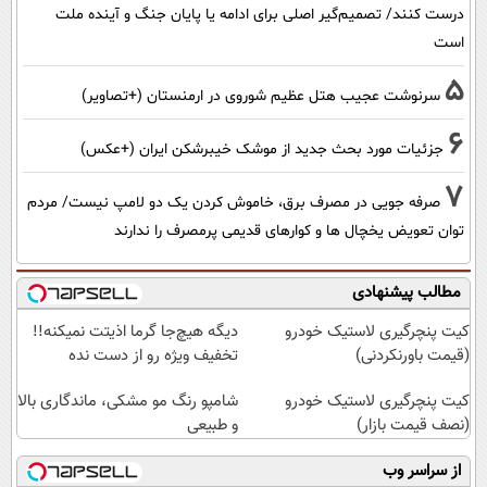
درست کنند/ تصمیم‌گیر اصلی برای ادامه یا پایان جنگ و آینده ملت
است
5
سرنوشت عجیب هتل عظیم شوروی در ارمنستان (+تصاویر)
6
جزئیات مورد بحث جدید از موشک خیبرشکن ایران (+عکس)
7
صرفه جویی در مصرف برق، خاموش کردن یک دو لامپ نیست/ مردم
توان تعویض یخچال ها و کوارهای قدیمی پرمصرف را ندارند
مطالب پیشنهادی
کیت پنچرگیری لاستیک خودرو
دیگه هیچ‌جا گرما اذیتت نمیکنه!!
(قیمت باورنکردنی)
تخفیف ویژه رو از دست نده
کیت پنچرگیری لاستیک خودرو
شامپو رنگ مو مشکی، ماندگاری بالا
(نصف قیمت بازار)
و طبیعی
از سراسر وب