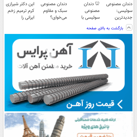
دندان مصنوعی
🦷 دندان
دندان مصنوعی
این دکتر شیرازی
سوئیسی:
مصنوعی
سبک و مقاوم
کرم ترمیم زخم
جدیدترین
سوئیسی با
می‌خوای؟
ایرانی را
فناوری اروپا،
تکنولوژی
پرداخت اقساطی
ساخت!!!
بازگشت به بالای صفحه
سبک و مقاوم |
دیجیتال |
هم داریم!😍 |
پرداخت قسطی
پرداخت در 4
📍تهران
قسط |📍 تهران