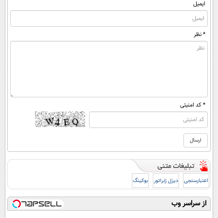
ایمیل
* نظر
* کد امنیتی
اعتبارسنجی
دیزل ژنراتور
بوکینگ
از سراسر وب