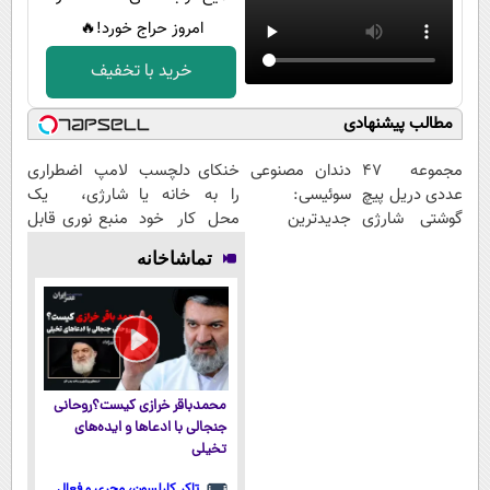
امروز حراج خورد!🔥
خرید با تخفیف
مطالب پیشنهادی
مجموعه 47
دندان مصنوعی
خنکای دلچسب
لامپ اضطراری
عددی دریل پیچ
سوئیسی:
را به خانه یا
شارژی، یک
گوشتی شارژی
جدیدترین
محل کار خود
منبع نوری قابل
(قیمت
فناوری اروپا،
بیاورید! (پنکه
اعتماد در مواقع
تماشاخانه
باورنکردنی!!)
سبک و مقاوم |
مه پاش
قطع برق
پرداخت قسطی
رومیزی)
محمدباقر خرازی کیست؟روحانی
جنجالی با ادعاها و ایده‌های
تخیلی
تاکر کارلسون، مجری و فعال