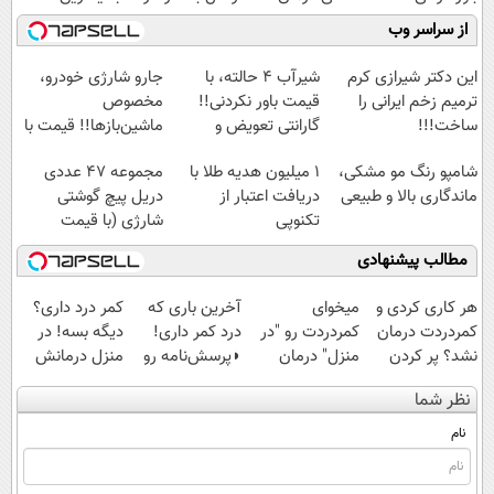
فرصت محدود
کنید!
کشور)
فناوری اروپا،
از سراسر وب
◗پرسش‌نامه◖
سبک و مقاوم |
پرداخت قسطی
این دکتر شیرازی کرم
شیر‌آب ۴ حالته، با
جارو شارژی خودرو،
ترمیم زخم ایرانی را
قیمت باور نکردنی!!
مخصوص
ساخت!!!
گارانتی تعویض و
ماشین‌باز‌ها!! قیمت با
برگشت
تخفیف: فقط
شامپو رنگ مو مشکی،
1 میلیون هدیه طلا با
مجموعه 47 عددی
1,499,000
ماندگاری بالا و طبیعی
دریافت اعتبار از
دریل پیچ گوشتی
تکنوپی
شارژی‌ (با قیمت
فوق‌العاده)
مطالب پیشنهادی
هر کاری کردی و
میخوای
آخرین باری که
کمر درد داری؟
کمردردت درمان
کمردردت رو "در
درد کمر داری!
دیگه بسه! در
نشد؟ پر کردن
منزل" درمان
◗پرسش‌نامه رو
منزل درمانش
پرسشنامه و
کنی؟ (◂فیلم +
پر کن◖
کن
نظر شما
دریافت راه حل
◂پرسش‌نامه)
(◀پرسش‌نامه)
نام