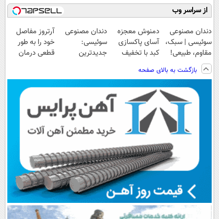
از سراسر وب
دندان مصنوعی
دمنوش معجزه
دندان مصنوعی
آرتروز مفاصل
سوئیسی | سبک،
آسای پاکسازی
سوئیسی:
خود را به طور
مقاوم، طبیعی!
کبد با تخفیف
جدیدترین
قطعی درمان
ویزیت
ویژه
فناوری اروپا،
کنید!
بازگشت به بالای صفحه
رایگان+پرداخت
سبک و مقاوم |
◗پرسش‌نامه◖
اقساطی😍
پرداخت قسطی