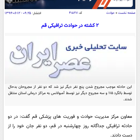
سیاسی
اقتصاد
صفحه نخست
»
حوادث
کد
۴۱۵۲۷۱
انتشار:
۰۹:۲۵ - ۱۲-۰۶-۱۳۹۴
جامعه
اقتصادی
2 کشته در حوادث ترافیکی قم
ورزشی
اجتماعی
خودرو
بین الملل
حوادث
فرهنگ و هنر
سیاست خارجی
سلامت
علم و دانش
یک برش دانایی
قرآن
فناوری و It
محیط زیست
گوناگون
این حادثه موجب مجروح شدن پنج نفر دیگر نیز شد که دو نفر از مجروحان بدحال
علمی
سفر و تفریح
توسط بالگرد 115 و سه مجروح دیگر نیز توسط آمبولانس به مراکز درمانی استان منتقل
فیلم
سرگرمی
شدند.
اخبار کریپتو
عصر ایران 2
اقتصاد
باشگاه مغز
معاون مرکز مدیریت حوادث و فوریت های پزشکی قم گفت: در دو
آموزش زبان
خواندنی ها و دیدنی ها
ورزش
مجله تصویری سلاح
حادثه ترافیکی جداگانه روز چهارشنبه در قم، دو نفر جان خود را از
داستان کوتاه
سیاست
دست دادند.