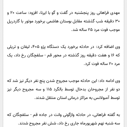
پیامک
سرگرمی
مهدی فراهانی روز پنجشنبه در گفت و گو با ایرنا، افزود: ساعت 20 و
روانشناسی
فناوری
30 دقیقه شب گذشته مقابل بوستان هاشمی برخورد موتور با گاردریل
آشپزی
گوناگون
موجب فوت مرد 25 ساله شد.
دانلود
حوادث
محیط زیست
وی اضافه کرد: در حادثه برخورد یک دستگاه پژو 405، لیفان و تریلی
که 16 و هفت دقیقه روز گذشته در محور قم - سلفچگان رخ داد، یک
سلامت
مرد 20 ساله فوت کرد.
فرهنگی
بین الملل
وی ادامه داد: این حادثه موجب مجروح شدن پنج نفر دیگر نیز شد که
اجتماعی
دو نفر از مجروحان بدحال توسط بالگرد 115 و سه مجروح دیگر نیز
حیات وحش
توسط آمبولانس به مراکز درمانی استان منتقل شدند.
سیاست خارجی
به گفته فراهانی، در حادثه واژگونی وانت در جاده قم - سلفچگان که
سه شنبه نهم شهریورماه جاری رخ داد، شش نفر مجروح شدند.