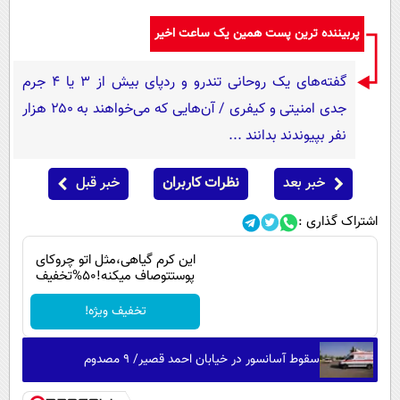
پربیننده ترین پست همین یک ساعت اخیر
گفته‌های یک روحانی تندرو و ردپای بیش از ۳ یا ۴ جرم
جدی امنیتی و کیفری / آن‌هایی که می‌خواهند به ۲۵۰ هزار
نفر بپیوندند بدانند ...
خبر بعد
نظرات کاربران
خبر قبل
اشتراک گذاری :
این کرم گیاهی،مثل اتو چروکای
پوستتوصاف میکنه!50%تخفیف
تخفیف ویژه!
سقوط آسانسور در خیابان احمد قصیر/ ۹ مصدوم