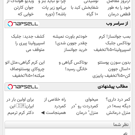
آرتروز مفاصل
نوشیدنی
چرا تو نباید بنز و
ویدیو هولناک از
خود را به طور
شفابخش کبد با
بی‌ام‌و زیر پات
جوان کارتن
قطعی درمان
10 گیاه
باشه؟ (دوره
خوابی که
کنید!
موثر(تخفیف تا
رایگان درآمد
میلیاردر شد.
از سراسر وب
◗پرسش‌نامه◖
امشب)
میلیاردی)
آموزش رایگان
بمب جوانساز! کرم
خودتم باورت نمیشه
کشف جدید: جلبک
بوتاکس جلبک
چقدر جوون شدی!
اسپیرولینا پیری را
اسپیرولینا50%تخفیف
خرید جوانساز
متوقف می
اسپیرولینا با تخفیف
کند50%تخفیف
بدون سوزن پوستتو
بوتاکس گیاهی و
این کرم گیاهی،مثل اتو
ویژه
10سال جوون
خانگی رسید!
چروکای پوستتوصاف
کن50%تخفیف پاییزی
میکنه!50%تخفیف
مطالب پیشنهادی
کمر درد داری؟
میخوای
‌راه خلاصی از
برای اولین بار در
دیگه بسه! در
کمردردت رو "در
کمردرد
ایران🇮🇷 این
منزل درمانش
منزل" درمان
همینجاست ◀
دکتر کرم ترمیم
کن
کنی؟ (◂فیلم +
فقط کافیه فرم
کننده 23 روزه
نظر شما
(◀پرسش‌نامه)
◂پرسش‌نامه)
رو پر کنی!
ساخت!
نام