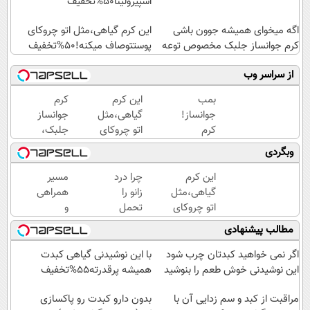
اسپیرولینا50%تخفیف
اگه میخوای همیشه جوون باشی
این کرم گیاهی،مثل اتو چروکای
کرم جوانساز جلبک مخصوص توعه
پوستتوصاف میکنه!50%تخفیف
از سراسر وب
بمب
این کرم
کرم
جوانساز!
گیاهی،مثل
جوانساز
کرم
اتو چروکای
جلبک،
بوتاکس
پوستتوصاف
هدیه
وبگردی
جلبک
میکنه!50%تخفیف
طبیعت به
اسپیرولینا50%تخفیف
شما(خرید
این کرم
چرا درد
مسیر
با تخفیف
گیاهی،مثل
زانو را
همراهی
ویژه)
اتو چروکای
تحمل
و
پوستتوصاف
می‌کنی؟
گزارش
مطالب پیشنهادی
میکنه!50%تخفیف
خیلی
عملکرد
ساده
گروه
اگر نمی خواهید کبدتان چرب شود
با این نوشیدنی گیاهی کبدت
درمنزل
اسنپ
این نوشیدنی خوش طعم را بنوشید
همیشه پرقدرته55%تخفیف
درمانش
در
مراقبت از کبد و سم زدایی آن با
کن
۱۴۰۴
بدون دارو کبدت رو پاکسازی