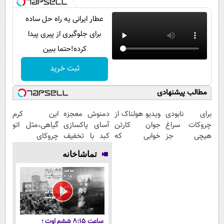
عطار ایرانی یه راه حل ساده
برای جلوگیری از پیری پیدا
کرده!حتما ببین
ثبت خرید
مطالب پیشنهادی
برای نابودی
ویدیو هولناک از
دمنوش معجزه
این کرم
چروکات سراغ
جوان کارتن
آسای پاکسازی
گیاهی،مثل اتو
هیچی جز
خوابی که
کبد با تخفیف
چروکای
جوانساز جلبک
میلیاردر شد.
ویژه
پوستتوصاف
تماشاخانه
نرو(تخفیف40%)
آموزش رایگان
میکنه!50%تخفیف
ساعت ۸:۱۵ ششم اوت ؛